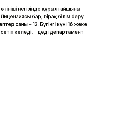
 өтініші негізінде құрылтайшының
ицензиясы бар, бірақ білім беру
тер саны – 12. Бүгінгі күні 16 жеке
сетіп келеді, - деді департамент
олданымы бойынша жоспардан тыс 13 тексеру
тептерде мұғалімдерді артық жұмысқа
ттардың дұрыс рәсімделмеуі,
дың нәтижеге қанағаттанбауы
арға зиян келу жағдайлары бойынша
ру нәтижесінде 30 әкімшілік іс
ымен лауазым иелері әкімшілік
деді Мәди Бекмағанбетов.