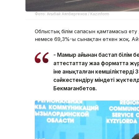
Фото: Ағыбай Аяпбергенов / Kazinform
Облыстық білім сапасын қамтамасыз ету 
немесе 69,3%-ы сынақтан өткен жоқ. Айт
- Мамыр айынан бастап білім 
аттестаттау жаңа форматта жүр
іне анықталған кемшіліктерді 3
сәйкестендіру міндеті жүктел
Бекмағанбетов.