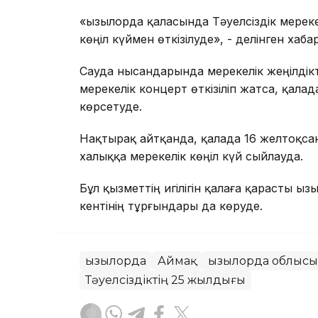
«Қызылорда қаласында Тәуелсіздік мерек
көңіл күймен өткізілуде», - делінген хаб
Сауда нысандарында мерекелік жеңілдік
мерекелік концерт өткізіліп жатса, қала
көрсетуде.
Нақтырақ айтқанда, қалада 16 желтоқса
халыққа мерекелік көңіл күй сыйлауда.
Бұл қызметтің игілігін қалаға қарасты Қ
кентінің тұрғындары да көруде.
Қызылорда
Аймақ
Қызылорда облысы
Тәуелсіздіктің 25 жылдығы