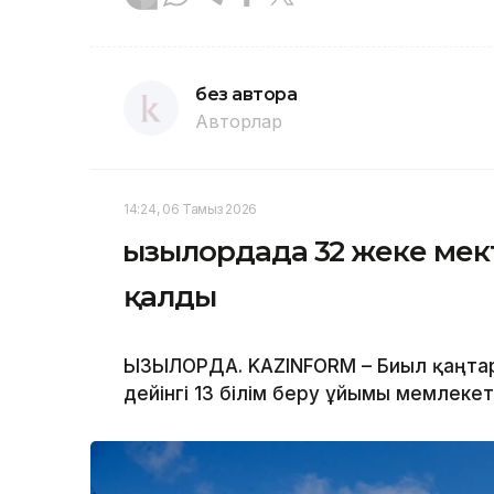
без автора
Авторлар
14:24, 06 Тамыз 2026
Қызылордада 32 жеке ме
қалды
ҚЫЗЫЛОРДА. KAZINFORM – Биыл қаңта
дейінгі 13 білім беру ұйымы мемлекет