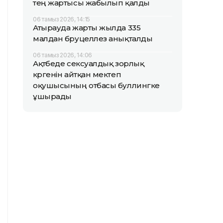
тең жартысы жабылып қалды
06 тамыз 2026, 14:15
Атырауда жарты жылда 335
малдан бруцеллез анықталды
06 тамыз 2026, 14:06
Ақтөбеде сексуалдық зорлық
көргенін айтқан мектеп
оқушысының отбасы буллингке
ұшырады