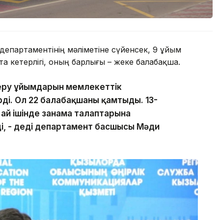
департаментінің мәліметіне сүйенсек, 9 ұйым
а кетерлігі, оның барлығы – жеке балабақша.
беру ұйымдарын мемлекеттік
ді. Ол 22 балабақшаны қамтыды. 13-
 ай ішінде заңнама талаптарына
ді, - деді департамент басшысы Мәди