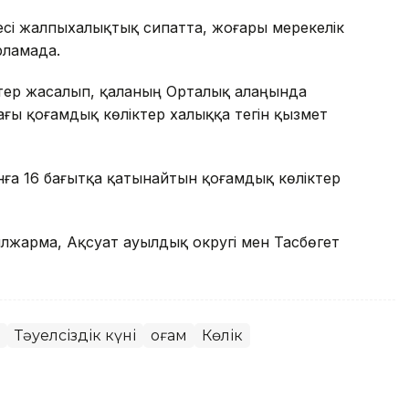
есі жалпыхалықтық сипатта, жоғары мерекелік
арламада.
тер жасалып, қаланың Орталық алаңында
дағы қоғамдық көліктер халыққа тегін қызмет
нға 16 бағытқа қатынайтын қоғамдық көліктер
ызылжарма, Ақсуат ауылдық округі мен Тасбөгет
Тәуелсіздік күні
Қоғам
Көлік