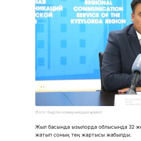
Фото: Өңірлік коммуникация қызметі
Жыл басында Қызылорда облысында 32 ж
жатып соның тең жартысы жабылды.