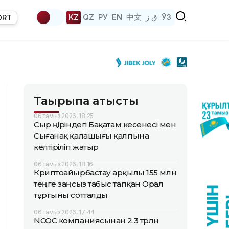
KZ
QZ
РУ
EN
中文
ق ز
ЎЗ
ORT
Тақырыпқа қатысты
06 тамыз 2026, 18:25
Сыр өңіріндегі Бақатам кесенесі мен
Сығанақ қалашығы қалпына
келтіріліп жатыр
06 тамыз 2026, 18:16
Криптоайырбастау арқылы 155 млн
теңге заңсыз табыс тапқан Орал
тұрғыны сотталды
06 тамыз 2026, 17:44
NCOC компаниясынан 2,3 трлн