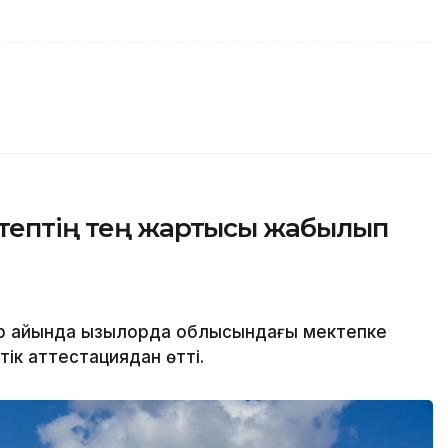
ктептің тең жартысы жабылып
р айында Қызылорда облысындағы мектепке
тік аттестациядан өтті.