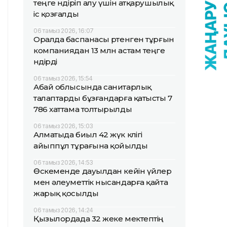
теңге өндіріп алу үшін атқарушылық
іс қозғалды
06 тамыз 2026, 16:07
Оралда баспанасы өртенген тұрғын
компаниядан 13 млн астам теңге
өндірді
06 тамыз 2026, 15:54
Абай облысында санитарлық
талаптарды бұзғандарға қатысты 7
786 хаттама толтырылды
06 тамыз 2026, 15:03
Алматыда биыл 42 жүк көлігі
айыппұл тұрағына қойылды
06 тамыз 2026, 14:53
Өскеменде дауылдан кейін үйлер
мен әлеуметтік нысандарға қайта
жарық қосылды
06 тамыз 2026, 14:24
Қызылордада 32 жеке мектептің