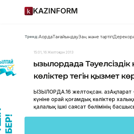
KAZINFORM
Ақорда
Тағайындау
Заң және тәртіп
Дерекқор
Тренд:
15:01, 16 Желтоқсан 2013
Қызылордада Тәуелсіздік
көліктер тегін қызмет кө
ҚЫЗЫЛОРДА.16 желтоқсан. ҚазАқпарат 
күніне орай қоғамдық көліктер халық
қалалық ішкі саясат бөлімінің басш