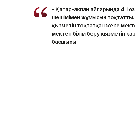
- Қаңтар-ақпан айларында 4-і өз
шешімімен жұмысын тоқтатты. Л
қызметін тоқтатқан жеке мектеп
мектеп білім беру қызметін көр
басшысы.
Осы уақыт ішінде жеке азаматтардың ж
жүргізілді.
- Мұндай тексеруге жеке мек
тарту, кейбір конкурстық құжа
конкурсқа түскен кандидаттар
себеп. Балабақшаларда балал
ата-аналар шағымданады. Тексе
қозғалып, тексеру қорытындыс
жауапкершілікке тартылды, - 