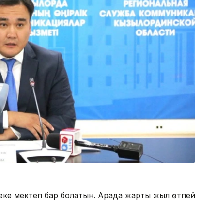
еке мектеп бар болатын. Арада жарты жыл өтпей