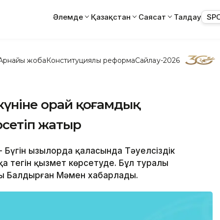
Әлемде
Қазақстан
Саясат
Талдау
SP
Арнайы жоба
Конституциялық реформа
Сайлау-2026
 күніне орай қоғамдық
рсетіп жатыр
- Бүгін Қызылорда қаласында Тәуелсіздік
қа тегін қызмет көрсетуде. Бұл туралы
ысы Балдырған Мәмен хабарлады.