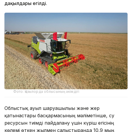
дақылдары егілді.
Фото: Қызылорда облысының әкімдігі
Облыстық ауыл шаруашылығы және жер
қатынастары басқармасының мәліметінше, су
ресурсын тиімді пайдалану үшін күріш егісінің
көлемі өткен жылмен салыстырғанда 10,9 мың