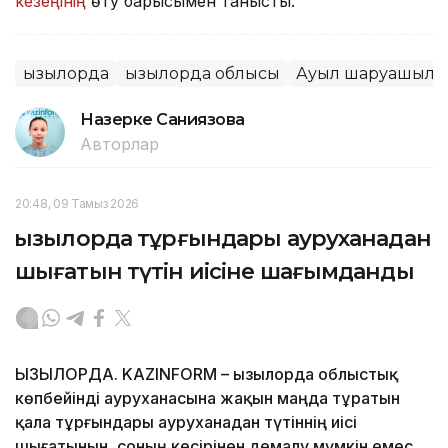
кезеңінің
өту барысымен танысты.
Қызылорда
Қызылорда облысы
Ауыл шаруашылы
Назерке Саниязова
Авторлар
20:48, 09 Тамыз 2026
Қызылорда тұрғындары ауруханадан
шығатын түтін иісіне шағымданды
ҚЫЗЫЛОРДА. KAZINFORM – Қызылорда облыстық
көпбейінді ауруханасына жақын маңда тұратын
қала тұрғындары ауруханадан түтіннің иісі
шығатынын, соның кесірінен демалу мүмкін емес