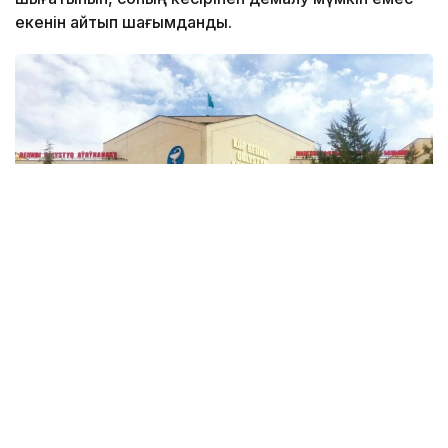
екенін айтып шағымданды.
Фото: Қызылорда облыстық көпбейінді ауруханасы
Kazinform тілшісі көтерген мәселеге орай облыстық
Денсаулық сақтау басқармасының басшысы Алмас
Әбілпатта жауап берді.