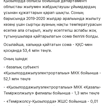
Қызылорда облысы бойынша департаменті
облыстағы жылумен жабдықтаушы ұйымдардың
ұсынған құжаттарын қарап шықты. Соның
барысында 2019-2020 жылдар аралығында жылыту
кезеңі үшін сыртқы ауаның нақты температурасын
есепке ала отырып, жылу есептегіш аспабы жоқ
тұтынушыларға қайтарылатын сома белгілі болды.
Осылайша, халыққа қайтатын сома - ҚҚС-мен
қосқанда 53,4 млн теңге.
Оның ішінде:
- базалық субъекті
«Қызылордажылуэлектрорталығы» МКК бойынша -
52,1 млн теңге
- «Қызылордажылуэлектрорталығы» МКК «Қазалы-
Теміржолжылу» филиалы бойынша - 1,3 млн теңге
- «Теміржолсу-Қызылорда» ЖШС бойынша - 0,01