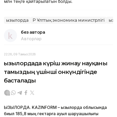
млн теңге қайтарылатын болды.
Қызылорда
ҚР Ұлттық экономика министрлігі
Қыз
без автора
Авторлар
22:26, 09 Тамыз 2026
Қызылордада күріш жинау науқаны
тамыздың үшінші онкүндігінде
басталады
ҚЫЗЫЛОРДА. KAZINFORM – Қызылорда облысында
биыл 185,8 мың гектарға ауыл шаруашылығы