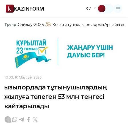
KAZINFORM
KZ
Сайлау-2026
Конституциялық реформа
Арнайы жо
Тренд:
13:03, 10 Маусым 2020
Қызылордада тұтынушылардың
жылуға төлеген 53 млн теңгесі
қайтарылады