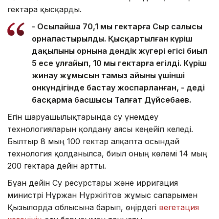
гектарға қысқарды.
- Осылайша 70,1 мың гектарға Сыр салысы
орналастырылды. Қысқартылған күріш
дақылының орнына дәндік жүгері егісі биыл
5 есе ұлғайып, 10 мың гектарға егілді. Күріш
жинау жұмысын тамыз айының үшінші
онкүндігінде бастау жоспарланған, - деді
басқарма басшысы Талғат Дүйсебаев.
Егін шаруашылықтарында су үнемдеу
технологияларын қолдану аясы кеңейіп келеді.
Былтыр 8 мың 100 гектар алқапта осындай
технология қолданылса, биыл оның көлемі 14 мың
200 гектарға дейін артты.
Бұған дейін Су ресурстары және ирригация
министрі Нұржан Нұржігітов жұмыс сапарымен
Қызылорда облысына барып, өңірдегі
вегетация