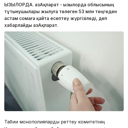
ҚЫЗЫЛОРДА. ҚазАқпарат - Қызылорда облысының
тұтынушылары жылуға төлеген 53 млн теңгеден
астам сомаға қайта есептеу жүргізіледі, деп
хабарлайды ҚазАқпарат.
Табиғи монополияларды реттеу комитетінің