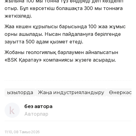
жылына 100 мың тонна тұз өндіреді деп көзделіп
отыр. Бұл көрсеткіш болашақта 300 мың тоннаға
жеткізіледі.
Жаңа кешен құрылысы барысында 100 жаңа жұмыс
орны ашылады. Нысан пайдалануға берілгенде
зауытта 500 адам қызмет етеді.
Жобаны геологиялық барлаумен айналысатын
«BSK Қаратау» компаниясы жүзеге асырады.
Қызылорда
Жаңа индустрияландыру
Өнеркәсі
без автора
Авторлар
11:10, 08 Тамыз 2026