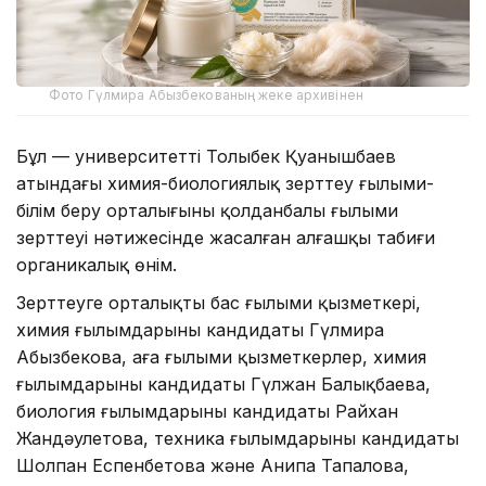
Фото Гүлмира Абызбекованың жеке архивінен
Бұл — университеттің Толыбек Қуанышбаев
атындағы химия-биологиялық зерттеу ғылыми-
білім беру орталығының қолданбалы ғылыми
зерттеуі нәтижесінде жасалған алғашқы табиғи
органикалық өнім.
Зерттеуге орталықтың бас ғылыми қызметкері,
химия ғылымдарының кандидаты Гүлмира
Абызбекова, аға ғылыми қызметкерлер, химия
ғылымдарының кандидаты Гүлжан Балықбаева,
биология ғылымдарының кандидаты Райхан
Жандәулетова, техника ғылымдарының кандидаты
Шолпан Еспенбетова және Анипа Тапалова,