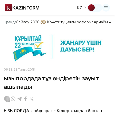
KAZINFORM
KZ
Сайлау-2026
Конституциялық реформа
Арнайы жо
Тренд:
06:23, 28 Тамыз 2018
Қызылордада тұз өндіретін зауыт
ашылады
ҚЫЗЫЛОРДА. ҚазАқпарат - Келер жылдан бастап