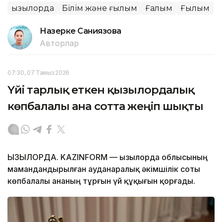
Қызылорда
Білім және ғылым
Ғалым
Ғылым
Назерке Саниязова
Авторлар
07:30, 07 Тамыз 2026
Үйі тарлық еткен қызылордалық
көпбалалы ана сотта жеңіп шықты
ҚЫЗЫЛОРДА. KAZINFORM — Қызылорда облысының
мамандандырылған ауданаралық әкімшілік соты
көпбалалы ананың тұрғын үй құқығын қорғады.