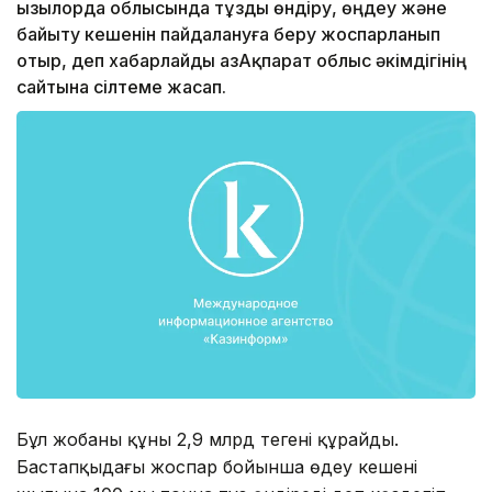
Қызылорда облысында тұзды өндіру, өңдеу және
байыту кешенін пайдалануға беру жоспарланып
отыр, деп хабарлайды ҚазАқпарат облыс әкімдігінің
сайтына сілтеме жасап.
Бұл жобаның құны 2,9 млрд теңгені құрайды.
Бастапқыдағы жоспар бойынша өңдеу кешені