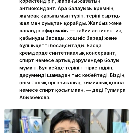
қоректендіріп, жараны жазатын
антиоксидант. Ара балауызы кремнің
жұмсақ құрылымын түзіп, теріні сыртқы
жел мен суықтан қорғайды. Жалбыз және
лаванда эфир майы — табиғи антисептик,
қабынуды басады, хош иіс береді және
бұлшықетті босаңсытады. Басқа
кремдерде синтетикалық консервант,
спирт немесе артық дәрумендер болуы
мүмкін. Бұл кейде теріні тітіркендіріп,
дәруменді шамадан тыс көбейтеді. Біздің
өнім толық органикалық, химиялық қоспа
немесе спирт қосылмаған, — деді Гүлмира
Абызбекова.