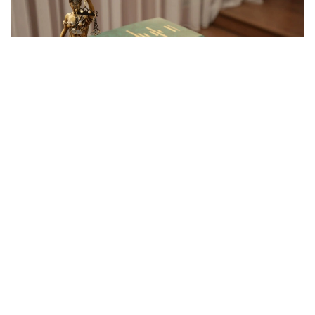
Фото: Қызылорда облысының мамандандырылған
ауданаралық әкімшілік соты
2024 жылы Қызылорда қаласының тұрғынына жетім
және ата-анасының қамқорлығынсыз қалған
балалар санаты бойынша есепте тұрғаны үшін
мемлекеттік тұрғын үй қорынан пәтер берілген.
— Талап қоюшы жалғызбасты ана ретінде
кәмелетке толмаған 4 баласымен бірге сол