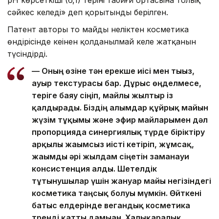
сәйкес келеді» деп қорытынды берілген.
Патент авторы тоң майдың неліктен косметика
өндірісінде кеңінен қолданылмай келе жатқанын
түсіндірді.
— Оның өзіне тән ерекше иісі мен тығыз,
ауыр текстурасы бар. Дұрыс өңделмесе,
теріге баяу сіңіп, майлы жылтыр із
қалдырады. Біздің ғалымдар құйрық майын
жүзім тұқымы және эфир майларымен дәл
пропорцияда синергиялық түрде біріктіру
арқылы жағымсыз иісті кетіріп, жұмсақ,
жағымды әрі жылдам сіңетін заманауи
консистенция алды. Шетелдік
тұтынушылар үшін жануар майы негізіндегі
косметика таңсық болуы мүмкін. Өйткені
батыс елдерінде вегандық косметика
тренді қатты дамыған. Халықаралық