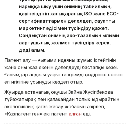
нарыққа шығу үшін өнімнің табиғилығын,
қауіпсіздігін халықаралық ISO және ECO-
сертификаттармен дәлелдеп, сауатты
маркетинг әдісімен түсіндіру қажет.
Сондықтан өнімнің эко-тазалығын ғылыми
ағартушылық жолмен түсіндіру керек, —
деді ғалым.
Патент алу — ғылыми идеяның жұмыс істейтінін
және оның жаңа екенін дәлелдеудің бастапқы кезеңі.
Ғалымдар алдағы уақытта кремді өндіріске енгізіп,
ел игілігіне ұсынуды көздеп отыр.
Жуырда астаналық оқушы Зайна Жүсіпбекова
түйежапырақ пен қалақайдан толық ыдырайтын
экологиялық қағаз жасау жобасын әзірлеп,
«Қазпатенттен» екі патент
алған
еді.