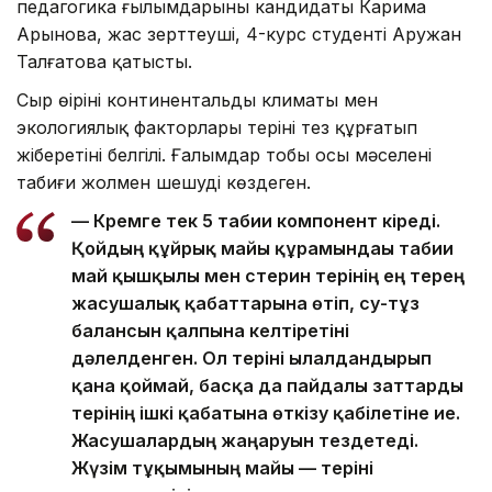
педагогика ғылымдарының кандидаты Карима
Арынова, жас зерттеуші, 4-курс студенті Аружан
Талғатова қатысты.
Сыр өңірінің континентальды климаты мен
экологиялық факторлары теріні тез құрғатып
жіберетіні белгілі. Ғалымдар тобы осы мәселені
табиғи жолмен шешуді көздеген.
— Кремге тек 5 табиғи компонент кіреді.
Қойдың құйрық майы құрамындағы табиғи
май қышқылы мен стерин терінің ең терең
жасушалық қабаттарына өтіп, су-тұз
балансын қалпына келтіретіні
дәлелденген. Ол теріні ылғалдандырып
қана қоймай, басқа да пайдалы заттарды
терінің ішкі қабатына өткізу қабілетіне ие.
Жасушалардың жаңаруын тездетеді.
Жүзім тұқымының майы — теріні