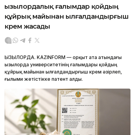
Қызылордалық ғалымдар қойдың
құйрық майынан ылғалдандырғыш
крем жасады
ҚЫЗЫЛОРДА. KAZINFORM — Қорқыт ата атындағы
Қызылорда университетінің ғалымдары қойдың
құйрық майынан ылғалдандырғыш крем әзірлеп,
ғылыми жетістікке патент алды.