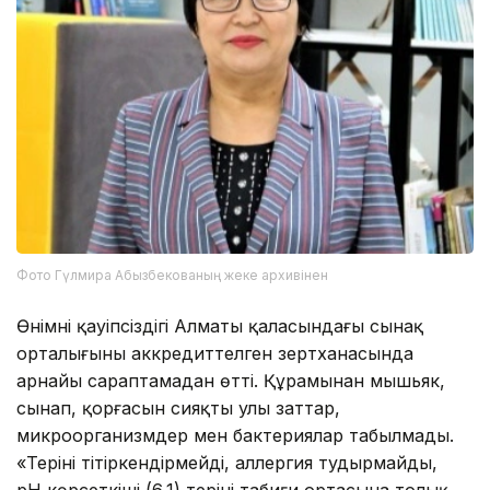
Фото Гүлмира Абызбекованың жеке архивінен
Өнімнің қауіпсіздігі Алматы қаласындағы сынақ
орталығының аккредиттелген зертханасында
арнайы сараптамадан өтті. Құрамынан мышьяк,
сынап, қорғасын сияқты улы заттар,
микроорганизмдер мен бактериялар табылмады.
«Теріні тітіркендірмейді, аллергия тудырмайды,
pH көрсеткіші (6,1) терінің табиғи ортасына толық