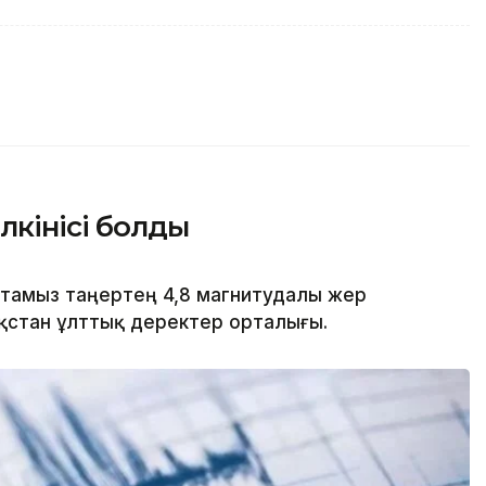
лкінісі болды
8 тамыз таңертең 4,8 магнитудалы жер
азақстан ұлттық деректер орталығы.