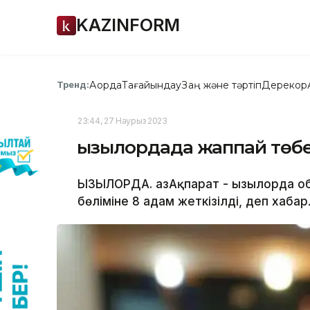
KAZINFORM
Ақорда
Тағайындау
Заң және тәртіп
Дерекқор
Тренд:
23:44, 27 Наурыз 2023
Қызылордада жаппай төбе
ҚЫЗЫЛОРДА. ҚазАқпарат - Қызылорда о
бөліміне 8 адам жеткізілді, деп хабар