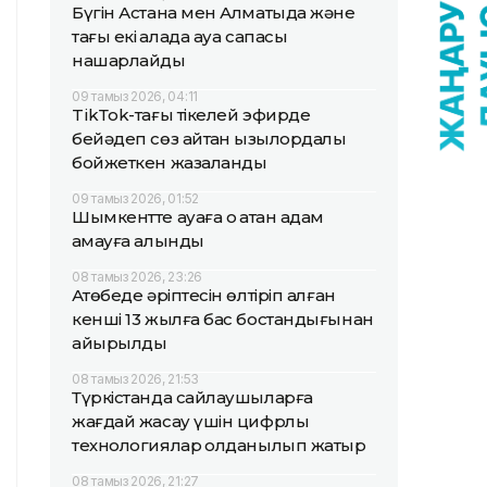
Бүгін Астана мен Алматыда және
тағы екі қалада ауа сапасы
нашарлайды
09 тамыз 2026, 04:11
TikТok-тағы тікелей эфирде
бейәдеп сөз айтқан қызылордалық
бойжеткен жазаланды
09 тамыз 2026, 01:52
Шымкентте ауаға оқ атқан адам
қамауға алынды
08 тамыз 2026, 23:26
Ақтөбеде әріптесін өлтіріп алған
кенші 13 жылға бас бостандығынан
айырылды
08 тамыз 2026, 21:53
Түркістанда сайлаушыларға
жағдай жасау үшін цифрлық
технологиялар қолданылып жатыр
08 тамыз 2026, 21:27