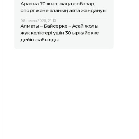
Арқалыққа 70 жыл: жаңа жобалар,
спорт және қаланың қайта жандануы
08 тамыз 2026, 21:13
Алматы – Байсерке – Ақсай жолы
жүк көліктері үшін 30 қыркүйекке
дейін жабылды