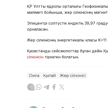
ҚР Ұлттық ядролық орталығы Геофизикал
мәліметі бойынша, жер сілкінісінің магни
Эпицентрі солтүстік ендіктің 39,97 гра
орналасқан.
Жер сілкінісінің энергетикалық класы K=11
Қазақстандық сейсмологтар бұған дейін 
сілкінісін
тіркеген болатын.
Оқиға
Қытай
Жер сілкінісі