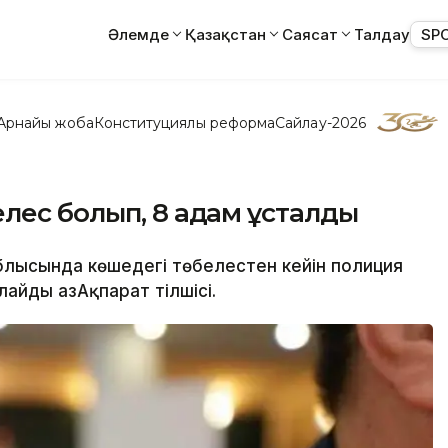
Әлемде
Қазақстан
Саясат
Талдау
SP
Арнайы жоба
Конституциялық реформа
Сайлау-2026
лес болып, 8 адам ұсталды
блысында көшедегі төбелестен кейін полиция
лайды ҚазАқпарат тілшісі.