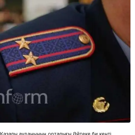
 Қазалы ауданының орталығы Әйтеке би кенті