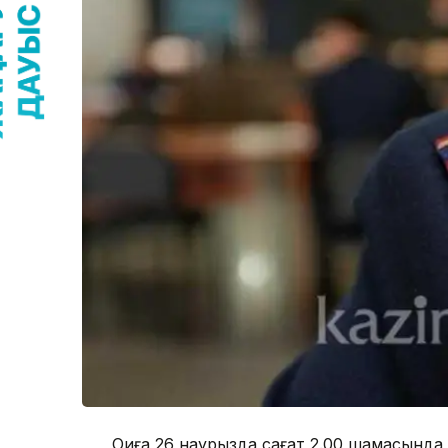
Оқиға 26 наурызда сағат 2.00 шамасында