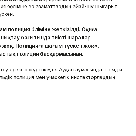
ия бөліміне ер азаматтардың айқай-шу шығарып,
үскен.
м полиция бөліміне жеткізілді. Оқиға
нықтау бағытында тиісті шаралар
 жоқ. Полицияға шағым түскен жоқ», -
ыстық полиция басқармасынан.
у әрекеті жүргізілуде. Аудан аумағында қоғамдық
рульдік полиция мен учаскелік инспекторлардың