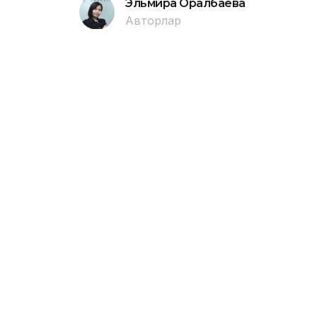
Эльмира Оралбаева
Авторлар
22:00, 07 Тамыз 2026
Павлодарда Сәтбаев аты
батып кетті
ПАВЛОДАР. KAZINFORM - Өңірлік төте
1987 жылғы ер адам шомылуға тыйым 