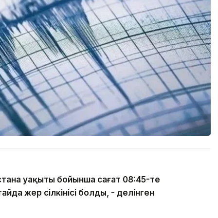
тана уақыты бойынша сағат 08:45-те
йда жер сілкінісі болды, - делінген