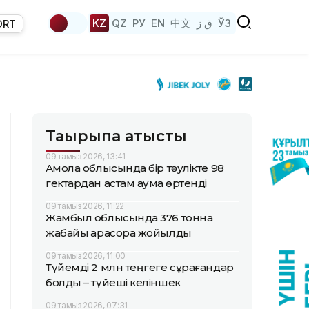
KZ
QZ
РУ
EN
中文
ق ز
ЎЗ
ORT
Тақырыпқа қатысты
09 тамыз 2026, 13:41
Ақмола облысында бір тәулікте 98
гектардан астам аумақ өртенді
09 тамыз 2026, 11:22
Жамбыл облысында 376 тонна
жабайы қарасора жойылды
09 тамыз 2026, 11:00
Түйемді 2 млн теңгеге сұрағандар
болды – түйеші келіншек
09 тамыз 2026, 07:31