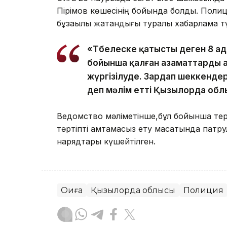
Пірімов көшесінің бойында болды. Полиц
бұзақылық жатқандығы туралы хабарлама т
«Төбелеске қатысты деген 8 ада
бойынша қалған азаматтарды а
жүргізілуде. Зардап шеккендер
деп мәлім етті Қызылорда обл
Ведомство мәліметінше,бұл бойынша терге
тәртіпті қамтамасыз ету мақсатында пат
нарядтары күшейтілген.
Оқиға
Қызылорда облысы
Полиция