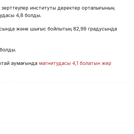
ық зерттеулер институты деректер орталығының
тудасы 4,8 болды.
дусында және шығыс бойлықтың 82,99 градусында
 болды.
Қытай аумағында
магнитудасы 4,1 болатын жер