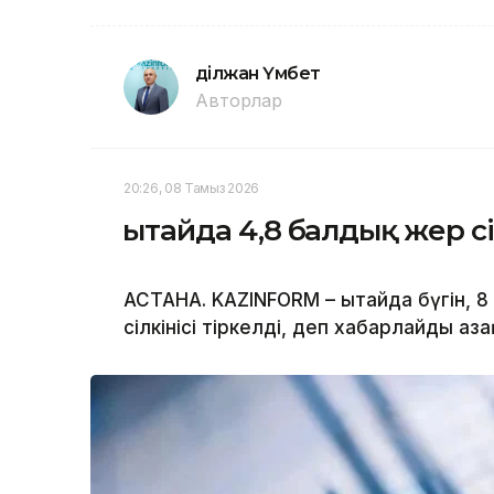
Әділжан Үмбет
Авторлар
20:26, 08 Тамыз 2026
Қытайда 4,8 балдық жер сі
АСТАНА. KAZINFORM – Қытайда бүгін, 
сілкінісі тіркелді, деп хабарлайды Қ