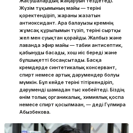
Жасушалардың жаңаруын тездетеді.
Жүзім тұқымының майы — теріні
қоректендіріп, жараны жазатын
антиоксидант. Ара балауызы кремнің
жұмсақ құрылымын түзіп, теріні сыртқы
жел мен суықтан қорғайды. Жалбыз және
лаванда эфир майы — табиғи антисептик,
қабынуды басады, хош иіс береді және
бұлшықетті босаңсытады. Басқа
кремдерде синтетикалық консервант,
спирт немесе артық дәрумендер болуы
мүмкін. Бұл кейде теріні тітіркендіріп,
дәруменді шамадан тыс көбейтеді. Біздің
өнім толық органикалық, химиялық қоспа
немесе спирт қосылмаған, — деді Гүлмира
Абызбекова.