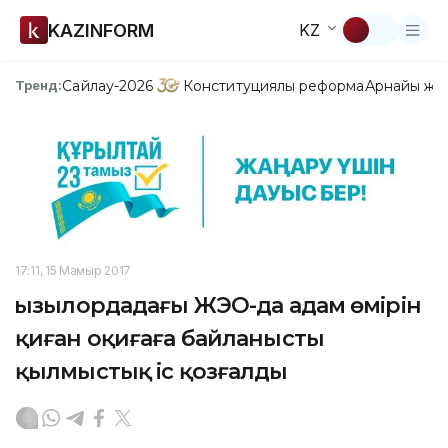
KAZINFORM
KZ
Сайлау-2026
Конституциялық реформа
Арнайы жо
Тренд:
17:11, 15 Мамыр 2017
Қызылордадағы ЖЭО-да адам өмірін
қиған оқиғаға байланысты
қылмыстық іс қозғалды