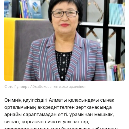
Фото Гүлмира Абызбекованың жеке архивінен
Өнімнің қауіпсіздігі Алматы қаласындағы сынақ
орталығының аккредиттелген зертханасында
арнайы сараптамадан өтті. Құрамынан мышьяк,
сынап, қорғасын сияқты улы заттар,
микроорганизмдер мен бактериялар табылмады.