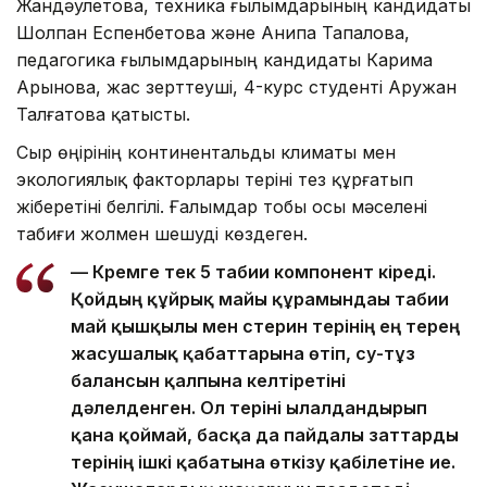
Жандәулетова, техника ғылымдарының кандидаты
Шолпан Еспенбетова және Анипа Тапалова,
педагогика ғылымдарының кандидаты Карима
Арынова, жас зерттеуші, 4-курс студенті Аружан
Талғатова қатысты.
Сыр өңірінің континентальды климаты мен
экологиялық факторлары теріні тез құрғатып
жіберетіні белгілі. Ғалымдар тобы осы мәселені
табиғи жолмен шешуді көздеген.
— Кремге тек 5 табиғи компонент кіреді.
Қойдың құйрық майы құрамындағы табиғи
май қышқылы мен стерин терінің ең терең
жасушалық қабаттарына өтіп, су-тұз
балансын қалпына келтіретіні
дәлелденген. Ол теріні ылғалдандырып
қана қоймай, басқа да пайдалы заттарды
терінің ішкі қабатына өткізу қабілетіне ие.