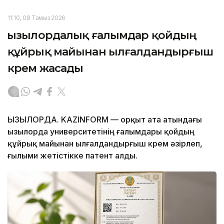
11:10, 08 Тамыз 2026
Қызылордалық ғалымдар қойдың
құйрық майынан ылғалдандырғыш
крем жасады
ҚЫЗЫЛОРДА. KAZINFORM — Қорқыт ата атындағы
Қызылорда университетінің ғалымдары қойдың
құйрық майынан ылғалдандырғыш крем әзірлеп,
ғылыми жетістікке патент алды.