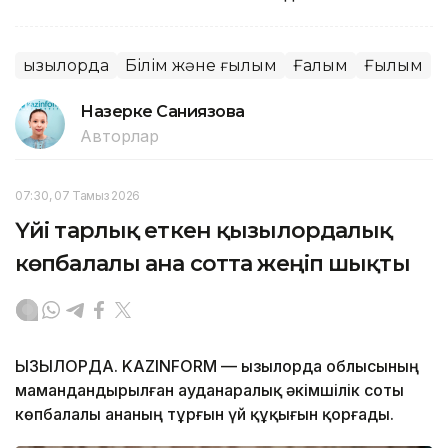
Қызылорда
Білім және ғылым
Ғалым
Ғылым
Назерке Саниязова
Авторлар
07:30, 07 Тамыз 2026
Үйі тарлық еткен қызылордалық
көпбалалы ана сотта жеңіп шықты
ҚЫЗЫЛОРДА. KAZINFORM — Қызылорда облысының
мамандандырылған ауданаралық әкімшілік соты
көпбалалы ананың тұрғын үй құқығын қорғады.