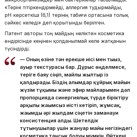
«Теріні тітіркендірмейді, аллергия тудырмайды,
pH көрсеткіші (6,1) терінің табиғи ортасына толық
сәйкес келеді» деп қорытынды берілген.
Патент авторы тоң майдың неліктен косметика
өндірісінде кеңінен қолданылмай келе жатқанын
түсіндірді.
— Оның өзіне тән ерекше иісі мен тығыз,
ауыр текстурасы бар. Дұрыс өңделмесе,
теріге баяу сіңіп, майлы жылтыр із
қалдырады. Біздің ғалымдар құйрық майын
жүзім тұқымы және эфир майларымен дәл
пропорцияда синергиялық түрде біріктіру
арқылы жағымсыз иісті кетіріп, жұмсақ,
жағымды әрі жылдам сіңетін заманауи
консистенция алды. Шетелдік
тұтынушылар үшін жануар майы негізіндегі
косметика таңсық болуы мүмкін. Өйткені