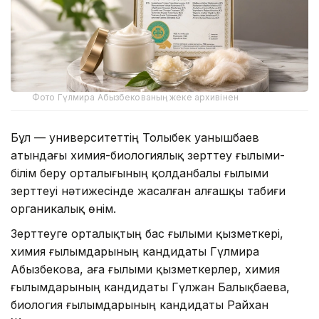
Фото Гүлмира Абызбекованың жеке архивінен
Бұл — университеттің Толыбек Қуанышбаев
атындағы химия-биологиялық зерттеу ғылыми-
білім беру орталығының қолданбалы ғылыми
зерттеуі нәтижесінде жасалған алғашқы табиғи
органикалық өнім.
Зерттеуге орталықтың бас ғылыми қызметкері,
химия ғылымдарының кандидаты Гүлмира
Абызбекова, аға ғылыми қызметкерлер, химия
ғылымдарының кандидаты Гүлжан Балықбаева,
биология ғылымдарының кандидаты Райхан