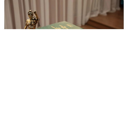
Фото: Қызылорда облысының мамандандырылған
ауданаралық әкімшілік соты
2024 жылы Қызылорда қаласының тұрғынына жетім
және ата-анасының қамқорлығынсыз қалған
балалар санаты бойынша есепте тұрғаны үшін
мемлекеттік тұрғын үй қорынан пәтер берілген.