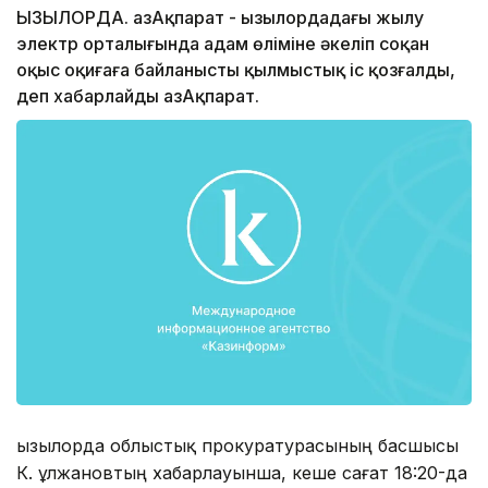
ҚЫЗЫЛОРДА. ҚазАқпарат - Қызылордадағы жылу
электр орталығында адам өліміне әкеліп соқан
оқыс оқиғаға байланысты қылмыстық іс қозғалды,
деп хабарлайды ҚазАқпарат.
Қызылорда облыстық прокуратурасының басшысы
К. Құлжановтың хабарлауынша, кеше сағат 18:20-да