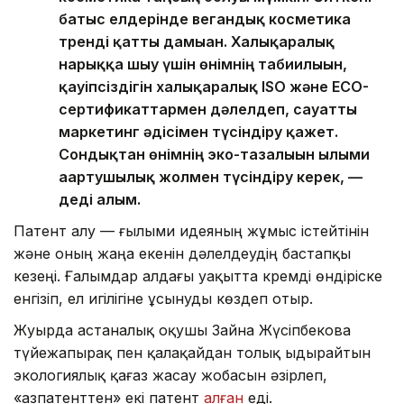
батыс елдерінде вегандық косметика
тренді қатты дамыған. Халықаралық
нарыққа шығу үшін өнімнің табиғилығын,
қауіпсіздігін халықаралық ISO және ECO-
сертификаттармен дәлелдеп, сауатты
маркетинг әдісімен түсіндіру қажет.
Сондықтан өнімнің эко-тазалығын ғылыми
ағартушылық жолмен түсіндіру керек, —
деді ғалым.
Патент алу — ғылыми идеяның жұмыс істейтінін
және оның жаңа екенін дәлелдеудің бастапқы
кезеңі. Ғалымдар алдағы уақытта кремді өндіріске
енгізіп, ел игілігіне ұсынуды көздеп отыр.
Жуырда астаналық оқушы Зайна Жүсіпбекова
түйежапырақ пен қалақайдан толық ыдырайтын
экологиялық қағаз жасау жобасын әзірлеп,
«Қазпатенттен» екі патент
алған
еді.