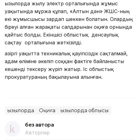
Қызылорда жылу электр орталығында жұмыс
уақытында мұржа құлап, «Алтын дән» ЖШС-ның
екі жұмысшысы зардап шеккен болатын. Олардың
біреуі алған жарақаты салдарынан оқиға орнында
қайтыс болды. Екіншісі облыстық денсаулық
сақтау орталығына жеткізілді.
Қазіргі уақытта техникалық қауіпсіздік сақталмай,
адам өліміне әкеліп соққан фактіге байланысты
кешенді тексеру жүріп жатыр. Іс облыстық
прокуратураның бақылауына алынған.
Қызылорда
Оқиға
Қызылорда облысы
без автора
Авторлар