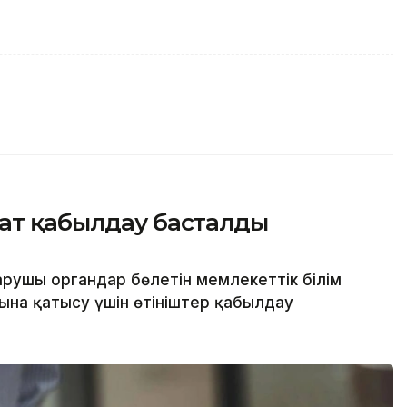
жат қабылдау басталды
арушы органдар бөлетін мемлекеттік білім
ына қатысу үшін өтініштер қабылдау