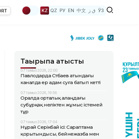
KZ
QZ
РУ
EN
中文
ق ز
ЎЗ
ORT
Тақырыпқа қатысты
07 тамыз 2026, 22:00
Павлодарда Сәтбаев атындағы
каналда ер адам суға батып кетті
07 тамыз 2026, 19:56
Оралда орталық алаңдағы
субұрқақ неліктен жұмыс істемей
тұр
07 тамыз 2026, 17:04
Нұрай Серікбай ісі: Сараптама
қорытындысы, бейнежазба мен