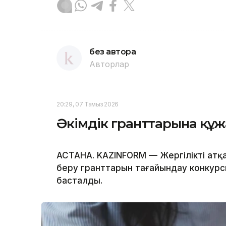
без автора
Авторлар
20:29, 07 Тамыз 2026
Әкімдік гранттарына құ
АСТАНА. KAZINFORM — Жергілікті атқ
беру гранттарын тағайындау конкурс
басталды.