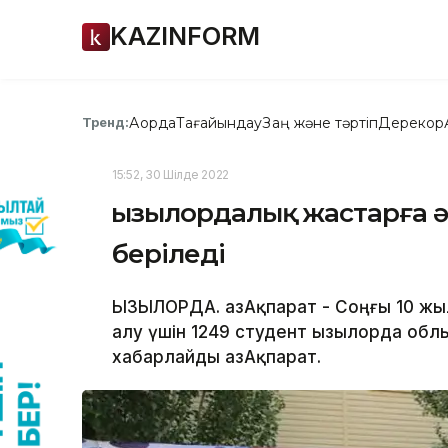
KAZINFORM
Ақорда
Тағайындау
Заң және тәртіп
Дерекқор
Тренд:
15:52, 30 Шілде 2022
Қызылордалық жастарға әк
беріледі
ҚЫЗЫЛОРДА. ҚазАқпарат - Соңғы 10 жы
алу үшін 1249 студент Қызылорда облы
хабарлайды ҚазАқпарат.