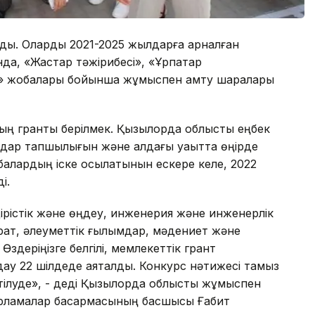
алды. Оларды 2021-2025 жылдарға арналған
нда, «Жастар тәжірибесі», «Ұрпақтар
ы» жобалары бойынша жұмыспен қамту шаралары
ң гранты берілмек. Қызылорда облыстық еңбек
дар тапшылығын және алдағы уақытта өңірде
балардың іске қосылатынын ескере келе, 2022
і.
ірістік және өңдеу, инженерия және инженерлік
арат, әлеуметтік ғылымдар, мәдениет және
Өздеріңізге белгілі, мемлекеттік грант
дау 22 шілдеде аяқталды. Конкурс нәтижесі тамыз
ілуде», - деді Қызылорда облыстық жұмыспен
арламалар басқармасының басшысы Ғабит