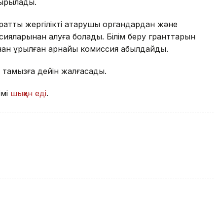
сырылады.
ратты жергілікті атқарушы органдардан және
ияларынан алуға болады. Білім беру гранттарын
нан құрылған арнайы комиссия қабылдайды.
5 тамызға дейін жалғасады.
імі
шыққан еді
.