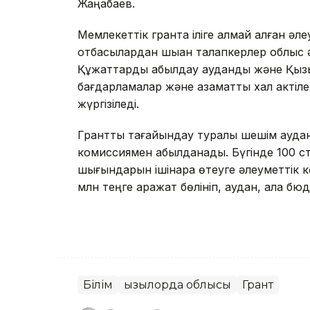
Жаңабаев.
Мемлекеттік грантқа іліге алмай қалған әл
отбасылардан шыққан талапкерлер облыс ә
Құжаттарды қабылдау аудандық және Қызы
бағдарламалар және азаматтық хал актіле
жүргізіледі.
Грантты тағайындау туралы шешім аудан,
комиссиямен қабылданады. Бүгінде 100 сту
шығындарын ішінара өтеуге әлеуметтік к
млн теңге қаражат бөлініп, аудан, қала бюд
Білім
Қызылорда облысы
Грант