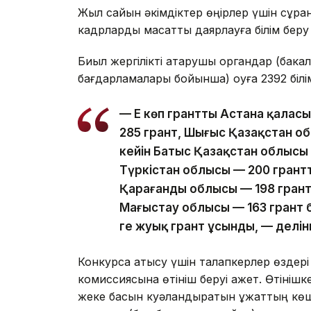
Жыл сайын әкімдіктер өңірлер үшін сұра
кадрларды мақсатты даярлауға білім беру
Биыл жергілікті атқарушы органдар (бак
бағдарламалары бойынша) оқуға 2392 білі
— Ең көп грантты Астана қаласы
285 грант, Шығыс Қазақстан об
кейін Батыс Қазақстан облысы 
Түркістан облысы — 200 грант
Қарағанды облысы — 198 грант
Маңғыстау облысы — 163 грант б
ге жуық грант ұсынды, — делі
Конкурсқа қатысу үшін талапкерлер өздер
комиссиясына өтініш беруі қажет. Өтінішке
жеке басын куәландыратын құжаттың көші