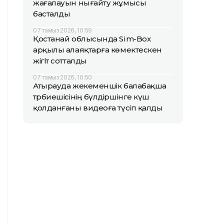
жағалауын нығайту жұмысы
басталды
07 тамыз 2026, 10:59
Қостанай облысында Sim-Box
арқылы алаяқтарға көмектескен
жігіт сотталды
07 тамыз 2026, 10:50
Атырауда жекеменшік балабақша
тәрбиешісінің бүлдіршінге күш
қолданғаны видеоға түсіп қалды