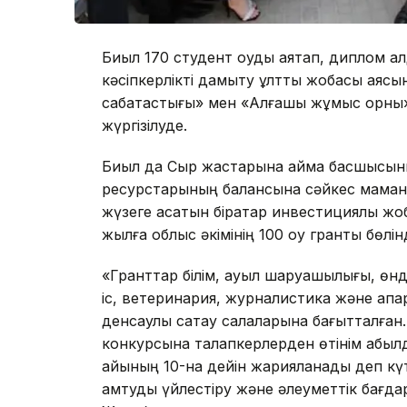
Биыл 170 студент оқуды аяқтап, диплом 
кәсіпкерлікті дамыту ұлттық жобасы аясы
сабақтастығы» мен «Алғашқы жұмыс орн
жүргізілуде.
Биыл да Сыр жастарына аймақ басшысыны
ресурстарының балансына сәйкес маман
жүзеге асатын бірқатар инвестициялық жо
жылға облыс әкімінің 100 оқу гранты бөлінд
«Гранттар білім, ауыл шаруашылығы, өнд
іс, ветеринария, журналистика және ақп
денсаулық сақтау салаларына бағытталған. 
конкурсына талапкерлерден өтінім қабыл
айының 10-на дейін жарияланады деп күт
қамтуды үйлестіру және әлеуметтік бағд