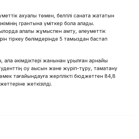
еуметтік ахуалы төмен, белгілі санатқа жататын
кімінің грантына үміткер бола алады.
лорда қалалық жұмыспен қамту, әлеуметтік
рін тіркеу бөлімдерінде 5 тамыздан бастап
 қала әкімдіктері жанынан құрылған арнайы
денттің оқу ақысын және жүріп-тұру, тамақтану
өмек тағайындауға жергілікті бюджеттен 84,8
жеттеріне жеткізілді.