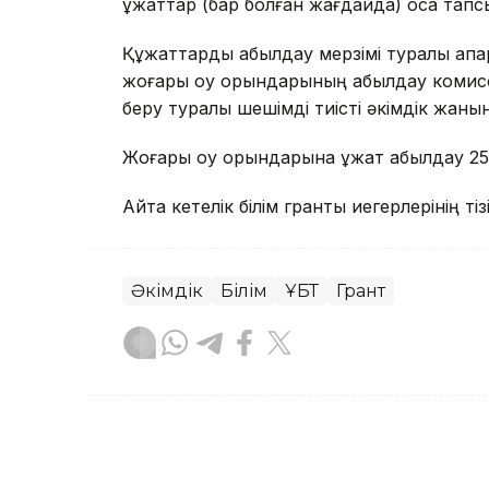
құжаттар (бар болған жағдайда) қоса тап
Құжаттарды қабылдау мерзімі туралы ақпа
жоғары оқу орындарының қабылдау комисс
беру туралы шешімді тиісті әкімдік жаны
Жоғары оқу орындарына құжат қабылдау 2
Айта кетелік білім гранты иегерлерінің тіз
Әкімдік
Білім
ҰБТ
Грант
Назым Бөлесова
Авторлар