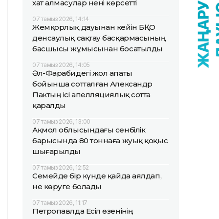
хат алмасулар нені көрсетті
07 тамыз 2026, 14:14
Жемқорлық дауынан кейін БҚО
денсаулық сақтау басқармасының
басшысы жұмысынан босатылды
07 тамыз 2026, 14:05
Әл-Фарабидегі жол апаты
бойынша сотталған Александр
Пактың ісі апелляциялық сотта
қаралды
07 тамыз 2026, 13:00
Ақмол облысындағы сенбілік
барысында 80 тоннаға жуық қоқыс
шығарылды
07 тамыз 2026, 12:52
Семейде бір күнде қайда аялдап,
не көруге болады
07 тамыз 2026, 11:17
Петропавлда Есіл өзенінің