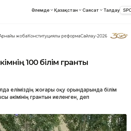
Әлемде
Қазақстан
Саясат
Талдау
SP
Арнайы жоба
Конституциялық реформа
Сайлау-2026
імнің 100 білім гранты
лда еліміздің жоғары оқу орындарында білім
сы әкімінің грантын иеленген, деп