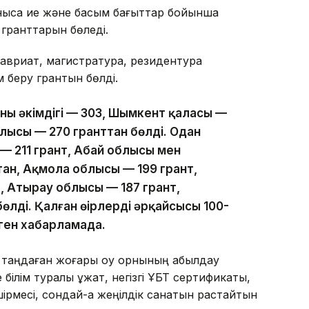
нысқа ие және басым бағыттар бойынша
 гранттарын бөледі.
алавриат, магистратура, резидентура
м беру грантын бөлді.
ның әкімдігі — 303, Шымкент қаласы —
лысы — 270 гранттан бөлді. Одан
— 211 грант, Абай облысы мен
тан, Ақмола облысы — 199 грант,
, Атырау облысы — 187 грант,
өлді. Қалған өңірлердің әрқайсысы 100-
нген хабарламада.
і таңдаған жоғары оқу орнының қабылдау
 білім туралы құжат, негізгі ҰБТ сертификаты,
рмесі, сондай-ақ жеңілдік санатын растайтын