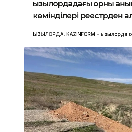
Қызылордадағы орны аны
көмінділері реестрден а
ҚЫЗЫЛОРДА. KAZINFORM – Қызылорда об