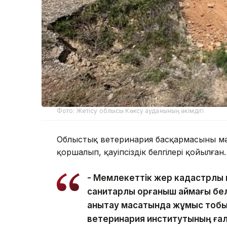
Фото: Жетісу облысы Көксу ауданының әкімдігі
Облыстық ветеринария басқармасының мә
қоршалып, қауіпсіздік белгілері қойылған.
- Мемлекеттік жер кадастрлық 
санитарлық қорғаныш аймағы бел
анықтау мақсатында жұмыс тобы
ветеринария институтының ғал