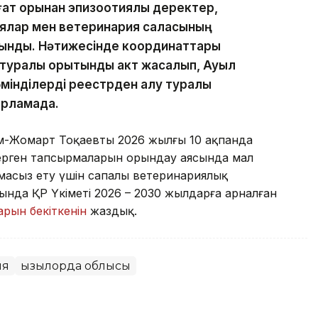
ғат қорынан эпизоотиялық деректер,
риялар мен ветеринария саласының
лынды. Нәтижесінде координаттары
 туралы қорытынды акт жасалып, Ауыл
мінділерді реестрден алу туралы
барламада.
м-Жомарт Тоқаевтың 2026 жылғы 10 ақпанда
 берген тапсырмаларын орындау аясында мал
асыз ету үшін сапалы ветеринариялық
тында ҚР Үкіметі 2026 – 2030 жылдарға арналған
рын бекіткенін
жаздық.
ия
Қызылорда облысы