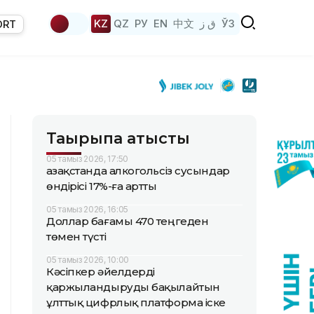
KZ
QZ
РУ
EN
中文
ق ز
ЎЗ
ORT
Тақырыпқа қатысты
05 тамыз 2026, 17:50
Қазақстанда алкогольсіз сусындар
өндірісі 17%-ға артты
05 тамыз 2026, 16:05
Доллар бағамы 470 теңгеден
төмен түсті
05 тамыз 2026, 10:00
Кәсіпкер әйелдерді
қаржыландыруды бақылайтын
ұлттық цифрлық платформа іске