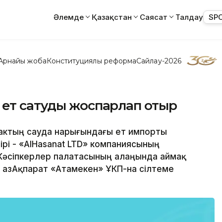
Әлемде
Қазақстан
Саясат
Талдау
SP
Арнайы жоба
Конституциялық реформа
Сайлау-2026
 ет сатуды жоспарлап отыр
рактың сауда нарығындағы ет импорты
рі - «AlHasanat LTD» компаниясының
 Кәсіпкерлер палатасының алаңында аймақ
ы ҚазАқпарат «Атамекен» ҰКП-на сілтеме