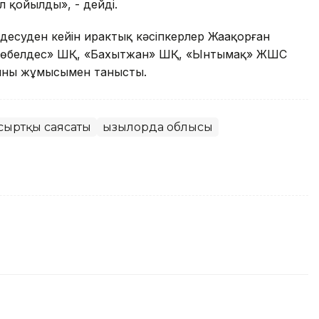
 қойылды», - дейді.
десуден кейін ирактық кәсіпкерлер Жаңақорған
Көбелдес» ШҚ, «Бахытжан» ШҚ, «Ынтымақ» ЖШС
ының жұмысымен танысты.
 сыртқы саясаты
Қызылорда облысы