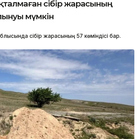
қталмаған сібір жарасының
лынуы мүмкін
лысында сібір жарасының 57 көміндісі бар.