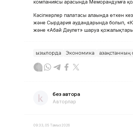
компаниясы арасында Меморандумға қол
Кәсіпкерлер палатасы алаңында өткен кез
және Сырдария аудандарында болып, «
және «Абай Дәулет» шаруа қожалықтар
Қызылорда
Экономика
Қазақстанның
без автора
Авторлар
09:33, 05 Тамыз 2026