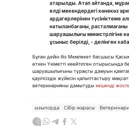
атқарылды. Атап айтқанда, мұра
елді мекендердегі көнекөз қа
ардагерлерінен түсініктеме а
нақтыланбағаны, расталмағаны
шаруашылығы министрлігіне кө
ұсыныс берілді, - делінген ха
Бұған дейін біз Мемлекет басшысы Қасы
өткен Үкіметтің кеңейтілген отырысында
шаруашылығының тұрақты дамуын қамтам
қауіпсіздік жүйесін қалыптастыру мақса
ветеринарияны дамытудың
кешенді жоспа
Қызылорда
Сібір жарасы
Ветеринар