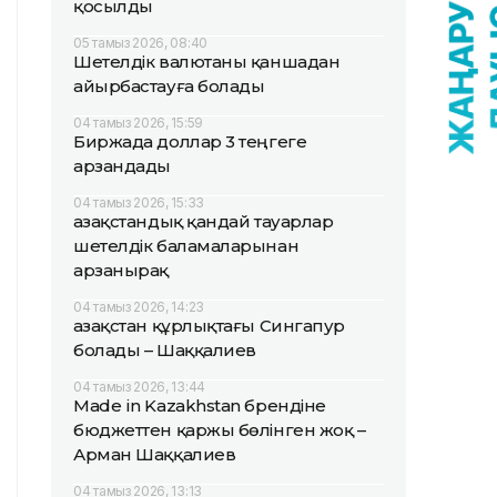
қосылды
05 тамыз 2026, 08:40
Шетелдік валютаны қаншадан
айырбастауға болады
04 тамыз 2026, 15:59
Биржада доллар 3 теңгеге
арзандады
04 тамыз 2026, 15:33
Қазақстандық қандай тауарлар
шетелдік баламаларынан
арзанырақ
04 тамыз 2026, 14:23
Қазақстан құрлықтағы Сингапур
болады – Шаққалиев
04 тамыз 2026, 13:44
Made in Kazakhstan брендіне
бюджеттен қаржы бөлінген жоқ –
Арман Шаққалиев
04 тамыз 2026, 13:13