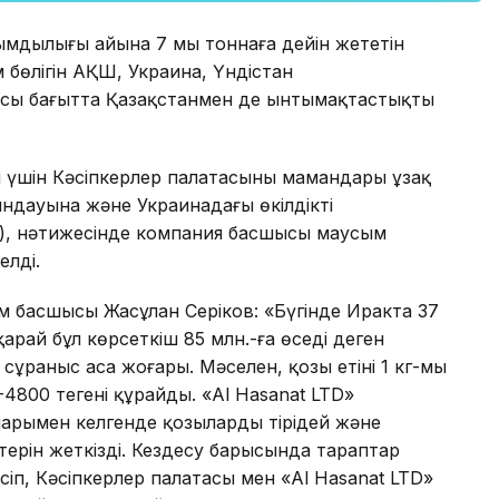
ымдылығы айына 7 мың тоннаға дейін жететін
 бөлігін АҚШ, Украина, Үндістан
 осы бағытта Қазақстанмен де ынтымақтастықты
 үшін Кәсіпкерлер палатасының мамандары ұзақ
ындауына және Украинадағы өкілдіктің
лді), нәтижесінде компания басшысы маусым
елді.
ім басшысы Жасұлан Серіков: «Бүгінде Иракта 37
арай бұл көрсеткіш 85 млн.-ға өседі деген
сұраныс аса жоғары. Мәселен, қозы етінің 1 кг-мы
-4800 теңгені құрайды. «Al Hasanat LTD»
парымен келгенде қозыларды тірідей және
терін жеткізді. Кездесу барысында тараптар
сіп, Кәсіпкерлер палатасы мен «Al Hasanat LTD»