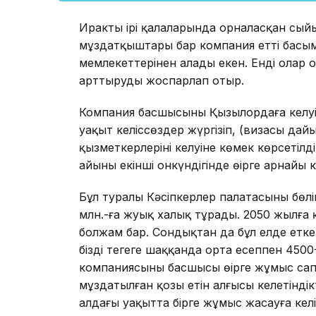
Ирактың ірі қалаларында орналасқан сый
мұздатқыштары бар компания еттің басым
мемлекеттерінен алады екен. Енді олар
арттыруды жоспарлап отыр.
Компания басшысының Қызылордаға келуі
уақыт келіссөздер жүргізіп, (визасы дай
қызметкерлерінің келуіне көмек көрсеті
айының екінші онкүндігінде өңірге арнайы к
Бұл туралы Кәсіпкерлер палатасының бөл
млн.-ға жуық халық тұрады. 2050 жылға қ
болжам бар. Сондықтан да бұл елде етке 
біздің теңгеге шаққанда орта есеппен 4500
компаниясының басшысы өңірге жұмыс са
мұздатылған қозы етін алғысы келетіндік
алдағы уақытта бірге жұмыс жасауға келі