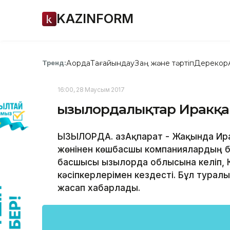
KAZINFORM
Ақорда
Тағайындау
Заң және тәртіп
Дерекқор
Тренд:
16:00, 28 Маусым 2017
Қызылордалықтар Иракқа
ҚЫЗЫЛОРДА. ҚазАқпарат - Жақында И
жөнінен көшбасшы компаниялардың бі
басшысы Қызылорда облысына келіп,
кәсіпкерлерімен кездесті. Бұл турал
жасап хабарлады.