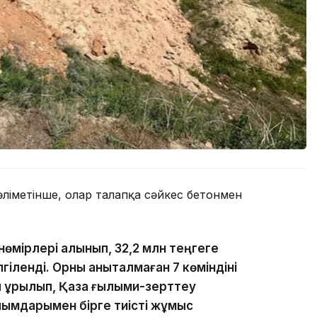
ліметінше, олар талапқа сәйкес бетонмен
нөмірлері алынып, 32,2 млн теңгеге
гіленді. Орны анықталмаған 7 көміндіні
 құрылып, Қазақ ғылыми-зерттеу
ымдарымен бірге тиісті жұмыс