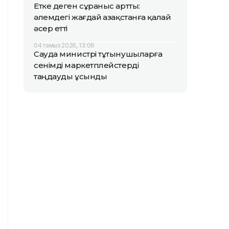
Етке деген сұраныс артты:
әлемдегі жағдай Қазақстанға қалай
әсер етті
04 тамыз 2026, 13:06
Сауда министрі тұтынушыларға
сенімді маркетплейстерді
таңдауды ұсынды