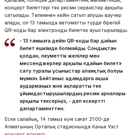
Қалалық полиция департаментінің мәліметінше,
концерт билеттері тек ресми сервистер арқылы
сатылады. Төлемнен кейін сатып алушы ваучер
алады, ол 13 тамызда автоматты түрде бірегей
QR-коды бар электронды билетке ауыстырылады.
- 13 тамызға дейін QR-коды бар дайын
билет ешкімде болмайды. Сондықтан
қолдан, әлеуметтік желілер мен
мессенджерлер арқылы «дайын билет»
сату туралы ұсыныстар алаяқтық болуы
мүмкін. Бейтаныс адамдарға ақша
аудармаңыз және ақпаратты тек
ұйымдастырушылардың ресми арналары
арқылы тексеріңіз, - деп ескертті
департаменттен.
Еске салайық, 14 тамыз күні сағат 21:00-де
Алматының Орталық стадионында Канье Уэст
концерт өткізеді.