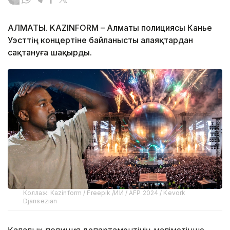
АЛМАТЫ. KAZINFORM – Алматы полициясы Канье
Уэсттің концертіне байланысты алаяқтардан
сақтануға шақырды.
Коллаж: Kazinform / Freepik /ИИ / AFP 2024 / Kevork
Djansezian