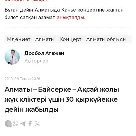
Бұған дейін Алматыда Канье концертіне жалған
билет сатқан азамат
анықталды.
Мәдениет
Алматы
Концерт
Алматы облысы
Қ
Досбол Атажан
Авторлар
21:13, 08 Тамыз 2026
Алматы – Байсерке – Ақсай жолы
жүк көліктері үшін 30 қыркүйекке
дейін жабылды