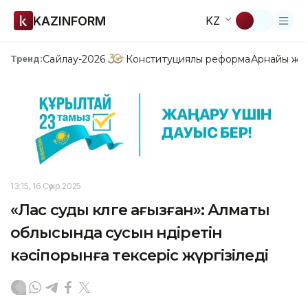
KAZINFORM
KZ
Сайлау-2026
Конституциялық реформа
Арнайы жо
Тренд:
13:15, 16 Сәуір 2025
«Лас суды көлге ағызған»: Алматы
облысында сусын өндіретін
кәсіпорынға тексеріс жүргізіледі