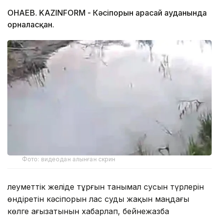
ҚОНАЕВ. KAZINFORM - Кәсіпорын Қарасай ауданында
орналасқан.
Фото: видеодан алынған скрин
Әлеуметтік желіде тұрғын танымал сусын түрлерін
өндіретін кәсіпорын лас суды жақын маңдағы
көлге ағызатынын хабарлап, бейнежазба