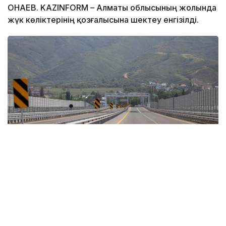
ҚОНАЕВ. KAZINFORM – Алматы облысының жолында
жүк көліктерінің қозғалысына шектеу енгізілді.
Фото: Көлік министрлігі
ҚазАвтоЖол мәліметінше, Алматы облысындағы
"Алматы – Байсерке – Ақсай" автомобиль
жолының 20–51 шақырым аралығында жүк
көліктерінің қозғалысына уақытша шектеу