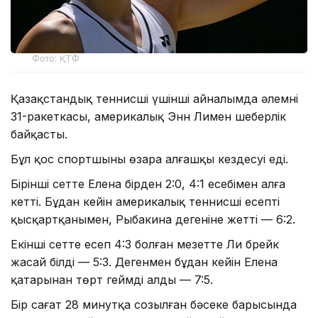
Фото: ҚТФ
Қазақстандық теннисші үшінші айналымда әлемнің
31-ракеткасы, америкалық Энн Лимен шеберлік
байқасты.
Бұл қос спортшының өзара алғашқы кездесуі еді.
Бірінші сетте Елена бірден 2:0, 4:1 есебімен алға
кетті. Бұдан кейін америкалық теннисші есепті
қысқартқанымен, Рыбакина дегеніне жетті — 6:2.
Екінші сетте есеп 4:3 болған мезетте Ли брейк
жасай білді — 5:3. Дегенмен бұдан кейін Елена
қатарынан төрт геймді алды — 7:5.
Бір сағат 28 минутқа созылған бәсеке барысында