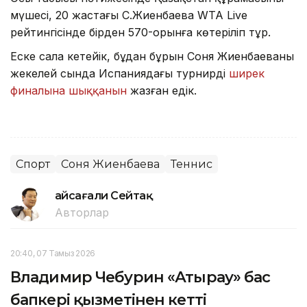
мүшесі, 20 жастағы С.Жиенбаева WTA Live
рейтингісінде бірден 570-орынға көтеріліп тұр.
Еске сала кетейік, бұдан бұрын Соня Жиенбаеваның
жекелей сында Испаниядағы турнирдің
ширек
финалына шыққанын
жазған едік.
Спорт
Соня Жиенбаева
Теннис
Ғайсағали Сейтақ
Авторлар
20:40, 07 Тамыз 2026
Владимир Чебурин «Атырау» бас
бапкері қызметінен кетті