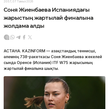
20:57, 07 Тамыз 2026
Соня Жиенбаева Испаниядағы
жарыстың жартылай финалына
жолдама алды
АСТАНА. KAZINFORM — Қазақстандық теннисші,
әлемнің 738-ракеткасы Соня Жиенбаева жекелей
сында Оренсе (Испания) ITF W75 жарысының
жартылай финалына шықты.