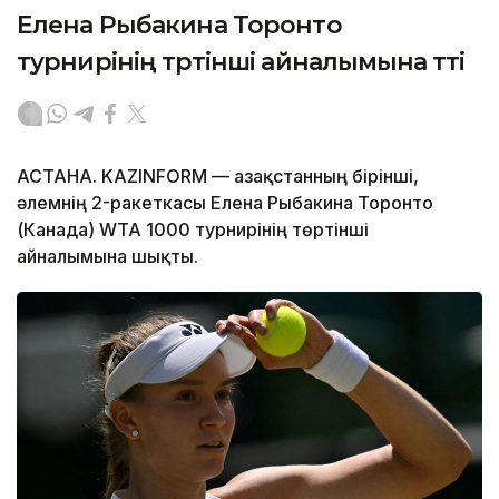
Елена Рыбакина Торонто
турнирінің төртінші айналымына өтті
АСТАНА. KAZINFORM — Қазақстанның бірінші,
әлемнің 2-ракеткасы Елена Рыбакина Торонто
(Канада) WTA 1000 турнирінің төртінші
айналымына шықты.