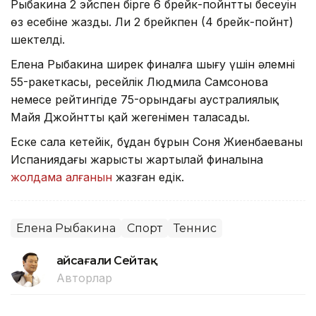
Рыбакина 2 эйспен бірге 6 брейк-пойнттың бесеуін
өз есебіне жазды. Ли 2 брейкпен (4 брейк-пойнт)
шектелді.
Елена Рыбакина ширек финалға шығу үшін әлемнің
55-ракеткасы, ресейлік Людмила Самсонова
немесе рейтингіде 75-орындағы аустралиялық
Майя Джойнттың қай жеңгенімен таласады.
Еске сала кетейік, бұдан бұрын Соня Жиенбаеваның
Испаниядағы жарыстың жартылай финалына
жолдама алғанын
жазған едік.
Елена Рыбакина
Спорт
Теннис
Ғайсағали Сейтақ
Авторлар