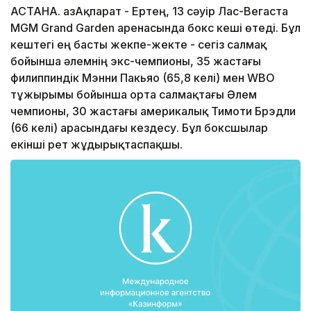
АСТАНА. ҚазАқпарат - Ертең, 13 сәуір Лас-Вегаста
MGM Grand Garden аренасында бокс кеші өтеді. Бұл
кештегі ең басты жекпе-жекте - сегіз салмақ
бойынша әлемнің экс-чемпионы, 35 жастағы
филиппиндік Мэнни Пакьяо (65,8 келі) мен WBO
тұжырымы бойынша орта салмақтағы Әлем
чемпионы, 30 жастағы америкалық Тимоти Брэдли
(66 келі) арасындағы кездесу. Бұл боксшылар
екінші рет жұдырықтаспақшы.