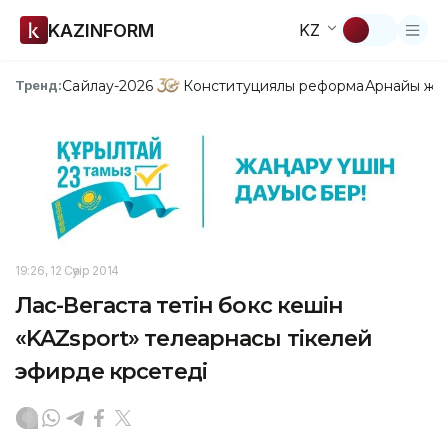
KAZINFORM
KZ
Сайлау-2026
Конституциялық реформа
Арнайы жо
Тренд:
19:26, 12 Сәуір 2014
Лас-Вегаста өтетін бокс кешін
«KAZsport» телеарнасы тікелей
эфирде көрсетеді