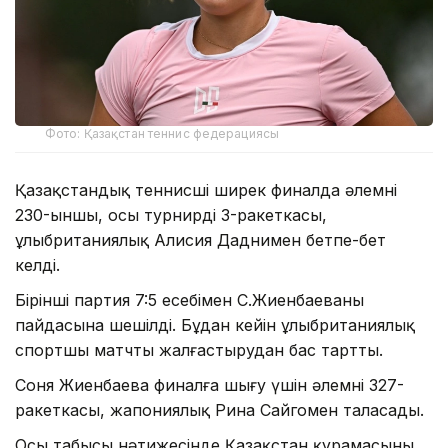
Фото: Қазақстан теннис федерациясы
Қазақстандық теннисші ширек финалда әлемнің
230-ыншы, осы турнирдің 3-ракеткасы,
ұлыбританиялық Алисия Даднимен бетпе-бет
келді.
Бірінші партия 7:5 есебімен С.Жиенбаеваның
пайдасына шешілді. Бұдан кейін ұлыбританиялық
спортшы матчты жалғастырудан бас тартты.
Соня Жиенбаева финалға шығу үшін әлемнің 327-
ракеткасы, жапониялық Рина Сайгомен таласады.
Осы табысы нәтижесінде Қазақстан құрамасының