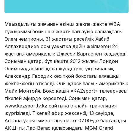
Маңыздылығы жағынан екінші жекпе-жекте WBA
тұжырымы бойынша жартылай ауыр салмақтағы
Әлем чемпионы, 31 жастағы ресейлік Хабиб
Аллахвердиев осы уақытқа дейін жеңілмеген 24
жастағы америкалық Джесси Варгаспен кездеседі.
Сонымен қатар, бұл кеште 2012 жылғы Лондон
Олимпиадасының қола жүлдегері, украиналық
Александр Гвоздик кәсіпқой бокстағы алғашқы
жекпе-жегін өткізеді. Оның қарсыласы - америкалық
Майк Монтойя. Бокс кешін «KAZsport» телеарнасы
тікелей эфирде көрсетеді. Сонымен қатар,
www.kazsporttv.kz сайтына онлайн трансляция
жүргізіледі. Тікелей эфир жексенбі, 13 сәуірде,
Астана уақытымен таңғы сағат 07.00-де басталады.
АҚШ-тың Лас-Вегас қаласындағы MGM Grand