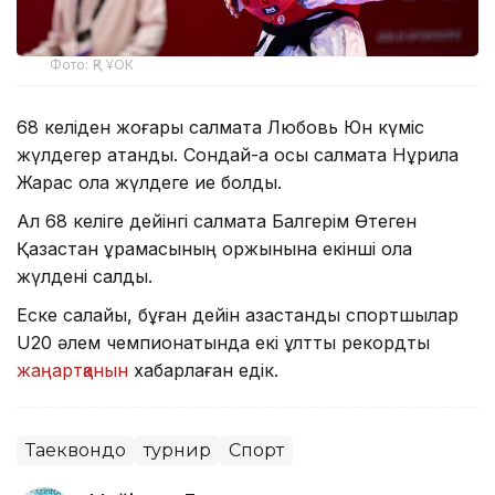
Фото: ҚР ҰОК
68 келіден жоғары салмақта Любовь Юн күміс
жүлдегер атанды. Сондай-ақ осы салмақта Нұрила
Жарас қола жүлдеге ие болды.
Ал 68 келіге дейінгі салмақта Балгерім Өтеген
Қазақстан құрамасының қоржынына екінші қола
жүлдені салды.
Еске салайық, бұған дейін қазақстандық спортшылар
U20 әлем чемпионатында екі ұлттық рекордты
жаңартқанын
хабарлаған едік.
Таеквондо
турнир
Спорт