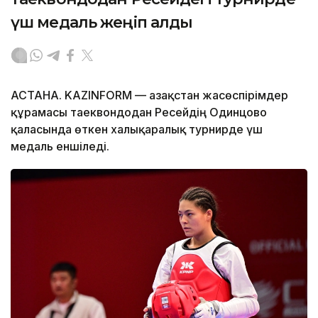
үш медаль жеңіп алды
АСТАНА. KAZINFORM — Қазақстан жасөспірімдер
құрамасы таеквондодан Ресейдің Одинцово
қаласында өткен халықаралық турнирде үш
медаль еншіледі.