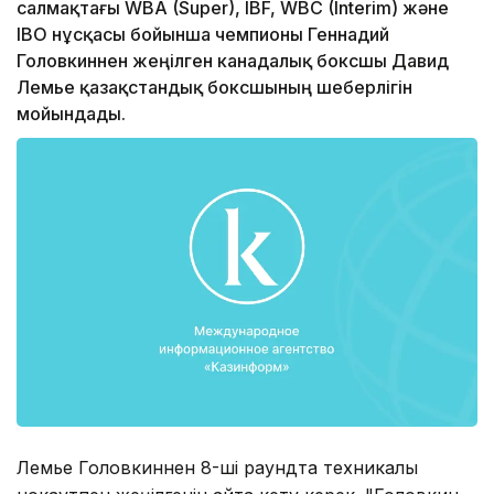
салмақтағы WBA (Super), IBF, WBC (Interim) және
IBO нұсқасы бойынша чемпионы Геннадий
Головкиннен жеңілген канадалық боксшы Давид
Лемье қазақстандық боксшының шеберлігін
мойындады.
Лемье Головкиннен 8-ші раундта теxникалық