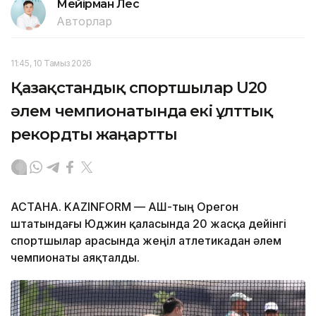
Мейірман Лес
Авторлар
11:45, 10 Тамыз 2026
Қазақстандық спортшылар U20
әлем чемпионатында екі ұлттық
рекордты жаңартты
АСТАНА. KAZINFORM — АҚШ-тың Орегон
штатындағы Юджин қаласында 20 жасқа дейінгі
спортшылар арасында жеңіл атлетикадан әлем
чемпионаты аяқталды.