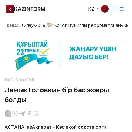
KAZINFORM
KZ
Сайлау-2026
Конституциялық реформа
Арнайы жо
Тренд:
11:00, 18 Қазан 2015
Лемье: Головкин бір бас жоғары
болды
АСТАНА. ҚазАқпарат - Кәсіпқой бокста орта