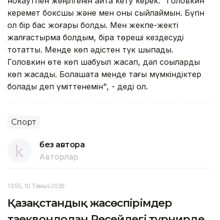
нокаутпен жеңілгенін айта кету керек. "Головкин
керемет боксшы және мен оны сыйлаймын. Бүгін
ол бір бас жоғары болды. Мен жекпе-жекті
жалғастырмақ болдым, бірақ төреші кездесуді
тоқтатты. Менде көп әдістен түк шықпады.
Головкин өте көп шабуыл жасап, дәл соққыларды
көп жасады. Болашақта менде тағы мүмкіндіктер
болады деп үміттенемін", - деді ол.
Спорт
без автора
Авторлар
13:55, 10 Тамыз 2026
Қазақстандық жасөспірімдер
таеквондодан Ресейдегі турнирде