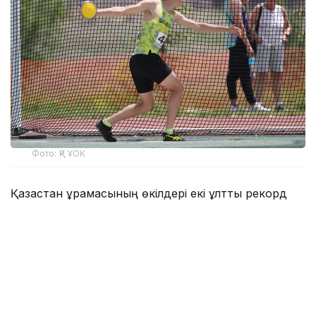
Фото: ҚР ҰОК
Қазақстан құрамасының өкілдері екі ұлттық рекорд
жаңартып, екі финалға жолдама алды.
Қыздар арасындағы сырықпен секіру сайысында
Анна Черкашина іріктеу кезеңінде 4,10 метр
нәтижесін көрсетіп, U20 санатындағы
Қазақстанның рекордын жаңартты.
Финалда спортшы бұл нәтижесін қайталап,