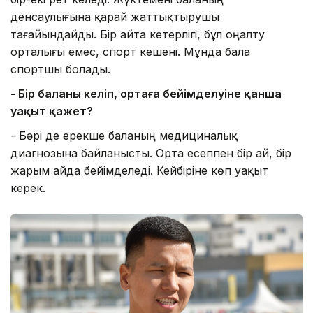
денсаулығына қарай жаттықтырушы
тағайындайды. Бір айта кетерлігі, бұл оңалту
орталығы емес, спорт кешені. Мұнда бала
спортшы болады.
- Бір баланың келіп, ортаға бейімделуіне қанша
уақыт қажет?
- Бәрі де ерекше баланың медициналық
диагнозына байланысты. Орта есеппен бір ай, бір
жарым айда бейімделеді. Кейбіріне көп уақыт
керек.