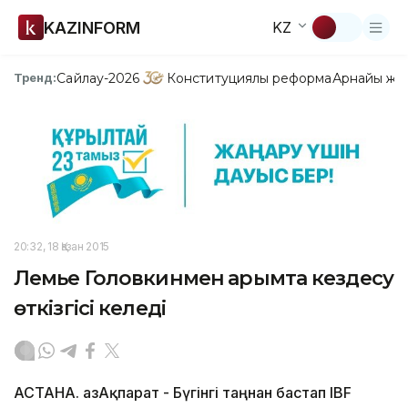
KAZINFORM
KZ
Сайлау-2026
Конституциялық реформа
Арнайы жо
Тренд:
20:32, 18 Қазан 2015
Лемье Головкинмен қарымта кездесу
өткізгісі келеді
АСТАНА. ҚазАқпарат - Бүгінгі таңнан бастап IBF