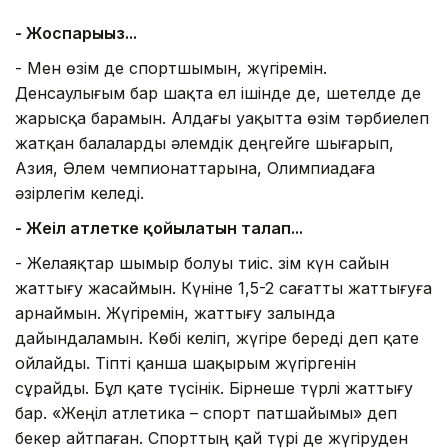
- Жоспарыңыз...
- Мен өзім де спортшымын, жүгіремін.
Денсаулығым бар шақта ел ішінде де, шетелде де
жарысқа барамын. Алдағы уақытта өзім тәрбиелеп
жатқан балаларды әлемдік деңгейге шығарып,
Азия, Әлем чемпионаттарына, Олимпиадаға
әзірлегім келеді.
- Жеңіл атлетке қойылатын талап...
- Желаяқтар шымыр болуы тиіс. Өзім күн сайын
жаттығу жасаймын. Күніне 1,5-2 сағатты жаттығуға
арнаймын. Жүгіремін, жаттығу залында
дайындаламын. Көбі келіп, жүгіре береді деп қате
ойлайды. Тіпті қанша шақырым жүгіргенін
сұрайды. Бұл қате түсінік. Бірнеше түрлі жаттығу
бар. «Жеңіл атлетика – спорт патшайымы» деп
бекер айтпаған. Спорттың қай түрі де жүгіруден