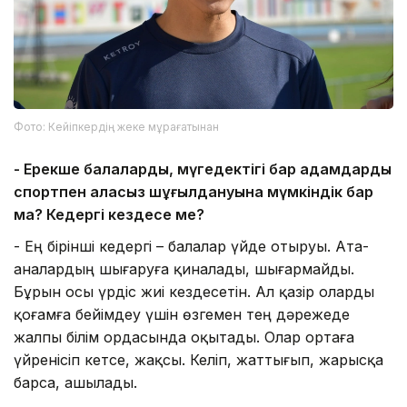
Фото: Кейіпкердің жеке мұрағатынан
- Ерекше балалардың, мүгедектігі бар адамдардың
спортпен алаңсыз шұғылдануына мүмкіндік бар
ма? Кедергі кездесе ме?
- Ең бірінші кедергі – балалар үйде отыруы. Ата-
аналардың шығаруға қиналады, шығармайды.
Бұрын осы үрдіс жиі кездесетін. Ал қазір оларды
қоғамға бейімдеу үшін өзгемен тең дәрежеде
жалпы білім ордасында оқытады. Олар ортаға
үйренісіп кетсе, жақсы. Келіп, жаттығып, жарысқа
барса, ашылады.