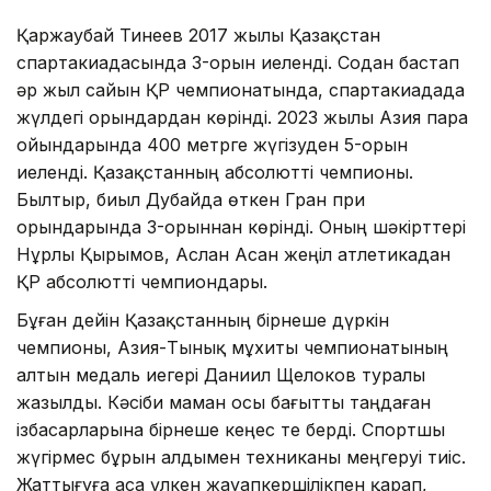
Қаржаубай Тинеев 2017 жылы Қазақстан
спартакиадасында 3-орын иеленді. Содан бастап
әр жыл сайын ҚР чемпионатында, спартакиадада
жүлдегі орындардан көрінді. 2023 жылы Азия пара
ойындарында 400 метрге жүгізуден 5-орын
иеленді. Қазақстанның абсолютті чемпионы.
Былтыр, биыл Дубайда өткен Гран при
орындарында 3-орыннан көрінді. Оның шәкірттері
Нұрлы Қырымов, Аслан Асан жеңіл атлетикадан
ҚР абсолютті чемпиондары.
Бұған дейін Қазақстанның бірнеше дүркін
чемпионы, Азия-Тынық мұхиты чемпионатының
алтын медаль иегері Даниил Щелоков туралы
жазылды. Кәсіби маман осы бағытты таңдаған
ізбасарларына бірнеше кеңес те берді. Спортшы
жүгірмес бұрын алдымен техниканы меңгеруі тиіс.
Жаттығуға аса үлкен жауапкершілікпен қарап,