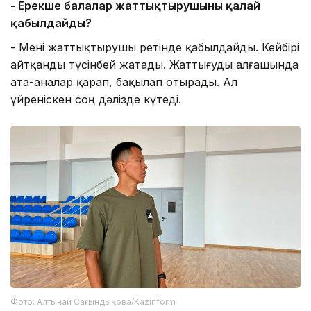
- Ерекше балалар жаттықтырушыны қалай
қабылдайды?
- Мені жаттықтырушы ретінде қабылдайды. Кейбірі
айтқанды түсінбей жатады. Жаттығуды алғашында
ата-аналар қарап, бақылап отырады. Ал
үйреніскен соң дәлізде күтеді.
Фото: Алтынай Сағындықова/Kazinform