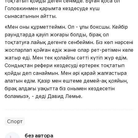
тоқтатып қойды деген сенімде. Бұған қоса ол
Головкинмен қарымта кездесуде күш
сынасатынын айтты.
«Мен оны құрметтеймін. Ол - ұлы боксшы. Кейбір
раундтарда қауіп жоғары болды, бірақ ол
тоқтатуға лайық дегенге сенбеймін. Біз көп нәрсені
жоспарлап қойған едік және олар рет-ретімен келе
жатыр еді. Мен тек қолайлы сәтті күтіп жүр едім.
Сондықтан рефери кездесуді ертерек тоқтатып
қойды деп санаймын. Мен әрі қарай жалғастыра
алатын едім. Қазір мен ештеме демей-ақ қояйын,
бірақ алдағы уақытта біз онымен кездесетін
боламыз», - деді Давид Лемье.
Спорт
без автора