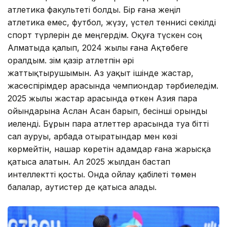
атлетика факультеті болды. Бір ғана жеңіл
атлетика емес, футбол, жүзу, үстел теннисі секілді
спорт түрлерін де меңгердім. Оқуға түскен соң
Алматыда қалып, 2024 жылы ғана Ақтөбеге
оралдым. Өзім қазір атлетпін әрі
жаттықтырушымын. Аз уақыт ішінде жастар,
жасөспірімдер арасында чемпиондар тәрбиеледім.
2025 жылы жастар арасында өткен Азия пара
ойындарына Аслан Асан барып, бесінші орынды
иеленді. Бұрын пара атлеттер арасында туа бітті
сал ауруы, арбада отыратындар мен көзі
көрмейтін, нашар көретін адамдар ғана жарысқа
қатыса алатын. Ал 2025 жылдан бастап
интеллектті қосты. Онда ойлау қабілеті төмен
балалар, аутистер де қатыса алады.