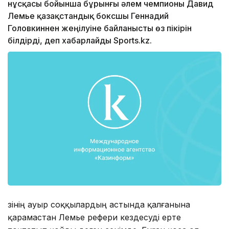
нұсқасы бойынша бұрынғы әлем чемпионы Давид
Лемье қазақстандық боксшы Геннадий
Головкиннен жеңілуіне байланысты өз пікірін
білдірді, деп хабарлайды Sports.kz.
Өзінің ауыр соққылардың астында қалғанына
қарамастан Лемье рефери кездесуді ерте