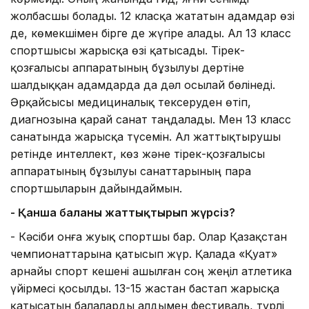
жолбасшы болады. 12 класқа жататын адамдар өзі
де, көмекшімен бірге де жүгіре алады. Ал 13 класс
спортшысы жарысқа өзі қатысады. Тірек-
қозғалысы аппаратының бұзылуы дертіне
шалдыққан адамдарда да дәл осылай бөлінеді.
Әрқайсысы медициналық тексеруден өтіп,
диагнозына қарай санат таңдалады. Мен 13 класс
санатында жарысқа түсемін. Ал жаттықтырушы
ретінде интеллект, көз және тірек-қозғалысы
аппаратының бұзылуы санаттарының пара
спортшыларын дайындаймын.
- Қанша баланы жаттықтырып жүрсіз?
- Кәсіби онға жуық спортшы бар. Олар Қазақстан
чемпионаттарына қатысып жүр. Қалада «Қуат»
арнайы спорт кешені ашылған соң жеңіл атлетика
үйірмесі қосылды. 13-15 жастан бастап жарысқа
қатысатын балаларды алдымен фестиваль, түрлі