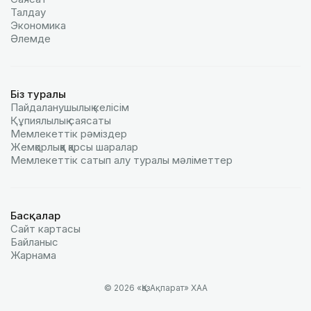
Талдау
Экономика
Әлемде
Біз туралы
Пайдаланушылық келiciм
Құпиялылық саясаты
Мемлекеттік рәміздер
Жемқорлыққа қарсы шаралар
Мемлекеттік сатып алу туралы мәлiметтер
Басқалар
Сайт картасы
Байланыс
Жарнама
© 2026 «ҚазАқпарат» ХАА