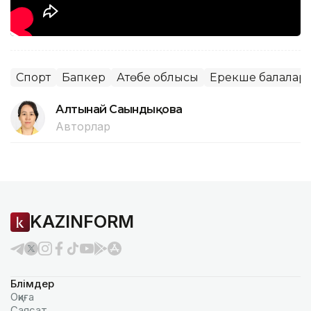
Спорт
Бапкер
Ақтөбе облысы
Ерекше балалар
Алтынай Сағындықова
Авторлар
KAZINFORM
Бөлімдер
Оқиға
Саясат