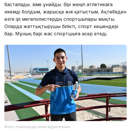
басталады. Өзіме ұнайды. Әрі жеңіл атлетикаға
икемді болдым, жарысқа жиі қатыстым. Ақтөбеден
өзге ірі мегаполистердің спортшылары мықты.
Оларда жаттықтырушы білікті, спорт кешендері
бар. Мұның бәрі жас спортшыға әсер етеді.
Фото: Кейіпкердің жеке мұрағатынан