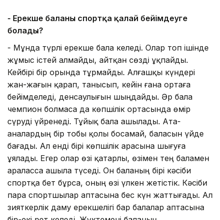
- Ерекше баланы спортқа қалай бейімдеуге
болады?
- Мұнда түрлі ерекше бала келеді. Олар топ ішінде
жұмыс істей алмайды, айтқан сөзді ұқпайды.
Кейбірі бір орында тұрмайды. Алғашқы күндері
жан-жағын қарап, танысып, кейін ғана ортаға
бейімделеді, денсаулығын шыңдайды. Әр бала
чемпион болмаса да көпшілік ортасында өмір
сүруді үйренеді. Тұйық бала ашылады. Ата-
аналардың бір тобы қолы босамай, баласын үйде
бағады. Ал енді бірі көпшілік арасына шығуға
ұялады. Егер олар өзі қатарлы, өзімен тең баламен
араласса ашыла түседі. Он баланың бірі кәсіби
спортқа бет бұрса, оның өзі үлкен жетістік. Кәсіби
пара спортшылар аптасына бес күн жаттығады. Ал
зияткерлік даму ерекшелігі бар балалар аптасына
бір-екі рет келеді. Жүктемені баланың