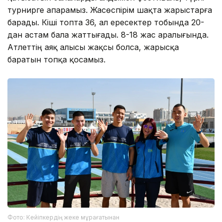
турнирге апарамыз. Жасөспірім шақта жарыстарға
барады. Кіші топта 36, ал ересектер тобында 20-
дан астам бала жаттығады. 8-18 жас аралығында.
Атлеттің аяқ алысы жақсы болса, жарысқа
баратын топқа қосамыз.
Фото: Кейіпкердің жеке мұрағатынан