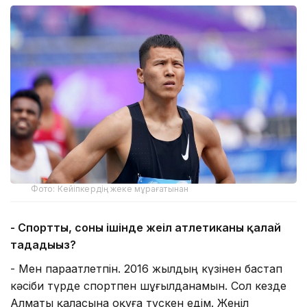
Фото: Кейіпкердің жеке мұрағатынан
- Спортты, соның ішінде жеңіл атлетиканы қалай
таңдадыңыз?
- Мен параатлетпін. 2016 жылдың күзінен бастап
кәсіби түрде спортпен шұғылданамын. Сол кезде
Алматы қаласына оқуға түскен едім. Жеңіл