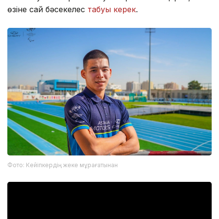
өзіне сай бәсекелес
табуы керек
.
Фото: Кейіпкердің жеке мұрағатынан