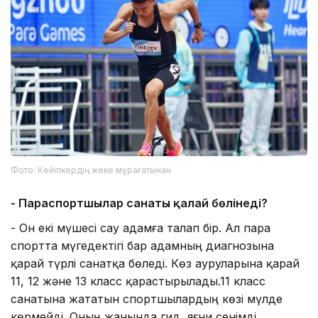
Фото: Кейіпкердің жеке мұрағатынан
- Параспортшылар санаты қалай бөлінеді?
- Он екі мүшесі сау адамға талап бір. Ал пара
спортта мүгедектігі бар адамның диагнозына
қарай түрлі санатқа бөледі. Көз ауруларына қарай
11, 12 және 13 класс қарастырылады.11 класс
санатына жататын спортшылардың көзі мүлде
көрмейді. Оның жанында гид, яғни сенімді