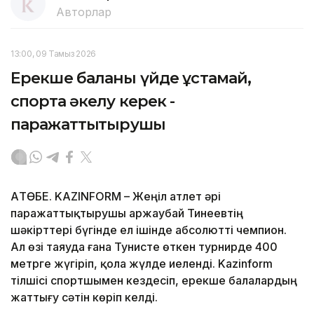
Авторлар
13:00, 09 Тамыз 2026
Ерекше баланы үйде ұстамай,
спортқа әкелу керек -
паражаттықтырушы
АҚТӨБЕ. KAZINFORM – Жеңіл атлет әрі
паражаттықтырушы Қаржаубай Тинеевтің
шәкірттері бүгінде ел ішінде абсолютті чемпион.
Ал өзі таяуда ғана Тунисте өткен турнирде 400
метрге жүгіріп, қола жүлде иеленді. Kazinform
тілшісі спортшымен кездесіп, ерекше балалардың
жаттығу сәтін көріп келді.