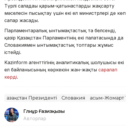
Түрлі саладағы қарым-қатынастарды жақсарту
мәселесін пысықтау үшін екі ел министрлері де көп
сапар жасады.
Парламентаралық ынтымақтастық та белсенді,
қазір Қазақстан Парламентінің екі палатасында да
Словакиямен ынтымақтастық топтары жұмыс
істейді.
Kazinform агенттігінің аналитикалық шолушысы екі
ел байланысының көркеюін жан-жақты
саралап
көрді
.
Қазақстан Президенті
Словакия
Қасым-Жомарт Т
Гүлнұр Ғазизқызы
Авторлар