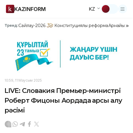
KAZINFORM
KZ
Сайлау-2026
Конституциялық реформа
Арнайы жо
Тренд:
10:59, 11 Маусым 2025
LIVE: Словакия Премьер-министрі
Роберт Фицоны Ақордада қарсы алу
рәсімі