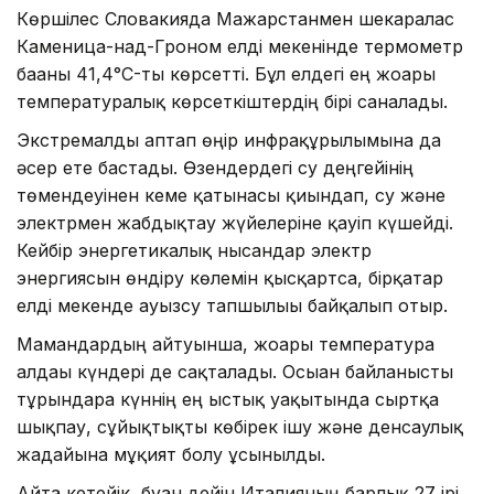
Көршілес Словакияда Мажарстанмен шекаралас
Каменица-над-Гроном елді мекенінде термометр
бағаны 41,4°C-ты көрсетті. Бұл елдегі ең жоғары
температуралық көрсеткіштердің бірі саналады.
Экстремалды аптап өңір инфрақұрылымына да
әсер ете бастады. Өзендердегі су деңгейінің
төмендеуінен кеме қатынасы қиындап, су және
электрмен жабдықтау жүйелеріне қауіп күшейді.
Кейбір энергетикалық нысандар электр
энергиясын өндіру көлемін қысқартса, бірқатар
елді мекенде ауызсу тапшылығы байқалып отыр.
Мамандардың айтуынша, жоғары температура
алдағы күндері де сақталады. Осыған байланысты
тұрғындарға күннің ең ыстық уақытында сыртқа
шықпау, сұйықтықты көбірек ішу және денсаулық
жағдайына мұқият болу ұсынылды.
Айта кетейік, бұған дейін Италияның барлық 27 ірі