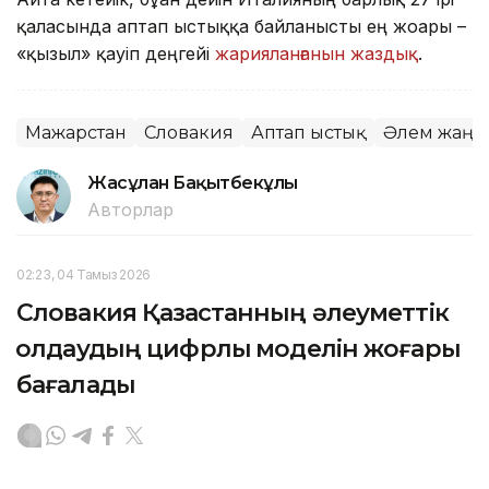
қаласында аптап ыстыққа байланысты ең жоғары –
«қызыл» қауіп деңгейі
жарияланғанын жаздық
.
Мажарстан
Словакия
Аптап ыстық
Әлем жаңа
Жасұлан Бақытбекұлы
Авторлар
02:23, 04 Тамыз 2026
Словакия Қазақстанның әлеуметтік
қолдаудың цифрлық моделін жоғары
бағалады