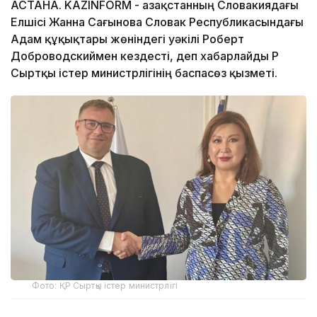
АСТАНА. KAZINFORM - Қазақстанның Словакиядағы
Елшісі Жанна Сағынова Словак Республикасындағы
Адам құқықтары жөніндегі уәкілі Роберт
Доброводскиймен кездесті, деп хабарлайды ҚР
Сыртқы істер министрлігінің баспасөз қызметі.
Фото: ҚР Сыртқы істер министрлігі