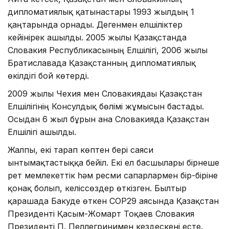
дипломатиялық қатынастары 1993 жылдың 1
қаңтарында орнады. Дегенмен елшіліктер
кейінірек ашылды. 2005 жылы Қазақстанда
Словакия Республикасының Елшілігі, 2006 жылы
Братиславада Қазақстанның дипломатиялық
өкілдігі бой көтерді.
2009 жылы Чехия мен Словакиядағы Қазақстан
Елшілігінің Консулдық бөлімі жұмысын бастады.
Осыдан 6 жыл бұрын ғана Словакияда Қазақстан
Елшілігі ашылды.
Жалпы, екі тарап көптен бері саяси
ынтымақтастыққа бейіл. Екі ел басшылары бірнеше
рет мемлекеттік һәм ресми сапарлармен бір-біріне
қонақ болып, келіссөздер өткізген. Былтыр
қарашада Бакуде өткен COP29 аясында Қазақстан
Президенті Қасым-Жомарт Тоқаев Словакия
Президенті П. Пеллегринимен кездескені есте.