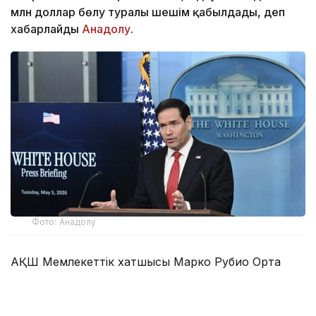
млн доллар бөлу туралы шешім қабылдады, деп
хабарлайды
Анадолу
.
Фото: Анадолу
АҚШ Мемлекеттік хатшысы Марко Рубио Орта
дәліз деп те аталатын Транскаспий сауда бағыты
бойындағы жеке сектор инвестицияларына қолдау
көрсететін Транскаспий бастамасы қорының