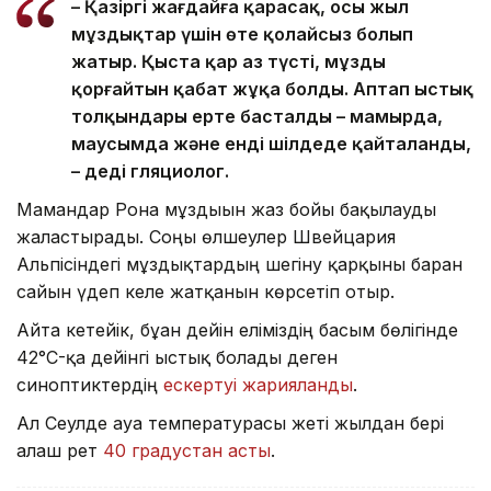
– Қазіргі жағдайға қарасақ, осы жыл
мұздықтар үшін өте қолайсыз болып
жатыр. Қыста қар аз түсті, мұзды
қорғайтын қабат жұқа болды. Аптап ыстық
толқындары ерте басталды – мамырда,
маусымда және енді шілдеде қайталанды,
– деді гляциолог.
Мамандар Рона мұздығын жаз бойы бақылауды
жалғастырады. Соңғы өлшеулер Швейцария
Альпісіндегі мұздықтардың шегіну қарқыны барған
сайын үдеп келе жатқанын көрсетіп отыр.
Айта кетейік, бұған дейін еліміздің басым бөлігінде
42°C-қа дейінгі ыстық болады деген
синоптиктердің
ескертуі жарияланды
.
Ал Сеулде ауа температурасы жеті жылдан бері
алғаш рет
40 градустан асты
.