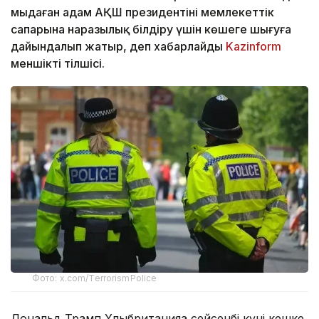
мыңдаған адам АҚШ президентінің мемлекеттік
сапарына наразылық білдіру үшін көшеге шығуға
дайындалып жатыр, деп хабарлайды
Kazinform
меншікті тілшісі.
Фото: x.com/TerrorismPolice
Дональд Трамп Ұлыбританияға сейсенбі күні кешке