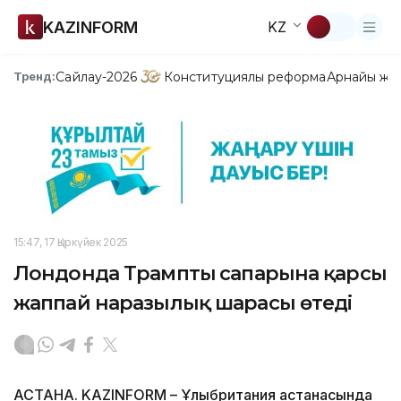
KAZINFORM
KZ
Сайлау-2026
Конституциялық реформа
Арнайы жо
Тренд:
15:47, 17 Қыркүйек 2025
Лондонда Трамптың сапарына қарсы
жаппай наразылық шарасы өтеді
АСТАНА. KAZINFORM – Ұлыбритания астанасында