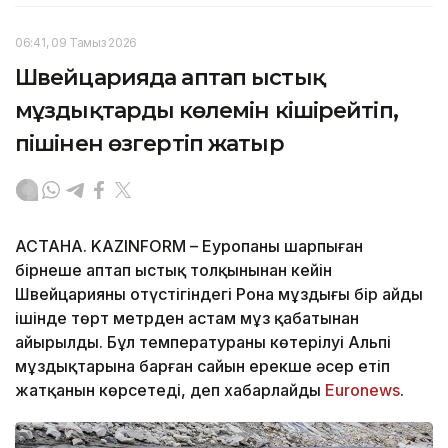
06:41, 09 Тамыз 2026
Швейцарияда аптап ыстық
мұздықтардың көлемін кішірейтіп,
пішінен өзгертіп жатыр
АСТАНА. KAZINFORM – Еуропаны шарпыған
бірнеше аптап ыстық толқынынан кейін
Швейцарияның оңтүстігіндегі Рона мұздығы бір айдың
ішінде төрт метрден астам мұз қабатынан
айырылды. Бұл температураның көтерілуі Альпі
мұздықтарына барған сайын ерекше әсер етіп
жатқанын көрсетеді, деп хабарлайды
Еuronews
.