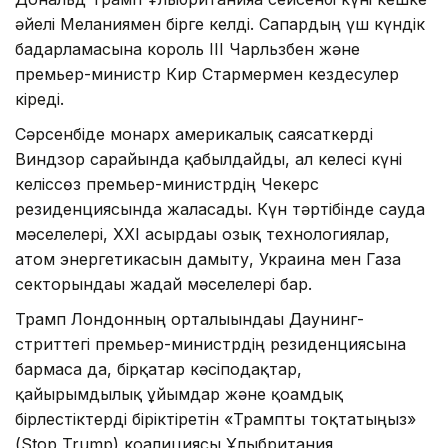
әйелі Меланиямен бірге келді. Сапардың үш күндік
бағдарламасына король III Чарльзбен және
премьер-министр Кир Стармермен кездесулер
кіреді.
Сәрсенбіде монарх америкалық саясаткерді
Виндзор сарайында қабылдайды, ал келесі күні
келіссөз премьер-министрдің Чекерс
резиденциясында жалғасады. Күн тәртібінде сауда
мәселелері, ХХІ ғасырдағы озық технологиялар,
атом энергетикасын дамыту, Украина мен Газа
секторындағы жағдай мәселелері бар.
Трамп Лондонның орталығындағы Даунинг-
стриттегі премьер-министрдің резиденциясына
бармаса да, бірқатар кәсіподақтар,
қайырымдылық ұйымдар және қоғамдық
бірлестіктерді біріктіретін «Трампты тоқтатыңыз»
(Stop Trump) коалициясы Ұлыбритания