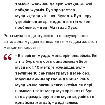
төменгі жағынан да еріп жатқанын жиі
байқап жүрміз. Бұл процестер
мұздықтарды ішінен бұзады. Бұл – еру
үдерісін одан әрі жеделдететін үлкен
проблема, – деді Маттиас Хусс.
Рона мұздығында жүргізілген өлшеулер соңғы
апталарда мұздың қаншалықты жылдам жоғалып
жатқанын көрсетті.
– Біз еріген мұздың мөлшерін өлшейміз. Екі
апта бұрынғы соңғы сапарымнан бері
мұздық 1,40 метрге жұқарды. Бұл –
тәулігіне 10 сантиметр мұз деген сөз.
Маусым айының ортасында биыл Рона
мұздығына алғаш келген кезімнен бері
шамамен төрт метр мұз еріп кетті. Бұл –
өте ауқымды еру және мұздық үшін өте
қолайсыз жағдай, – деді ғалым.