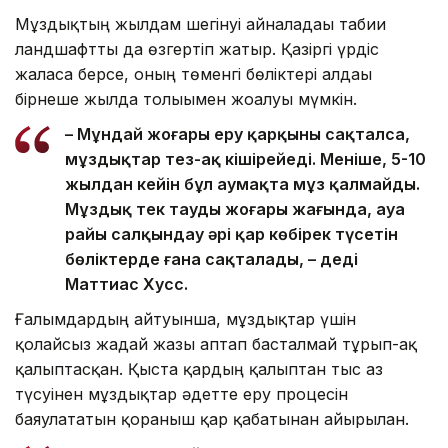
Мұздықтың жылдам шегінуі айналадағы табиғи
ландшафтты да өзгертіп жатыр. Қазіргі үрдіс
жалғаса берсе, оның төменгі бөліктері алдағы
бірнеше жылда толығымен жоғалуы мүмкін.
– Мұндай жоғары еру қарқыны сақталса,
мұздықтар тез-ақ кішірейеді. Меніңше, 5-10
жылдан кейін бұл аумақта мұз қалмайды.
Мұздық тек таудың жоғары жағында, ауа
райы салқындау әрі қар көбірек түсетін
бөліктерде ғана сақталады, – деді
Маттиас Хусс.
Ғалымдардың айтуынша, мұздықтар үшін
қолайсыз жағдай жазғы аптап басталмай тұрып-ақ
қалыптасқан. Қыста қардың қалыптан тыс аз
түсуінен мұздықтар әдетте еру процесін
баяулататын қорғаныш қар қабатынан айырылған.