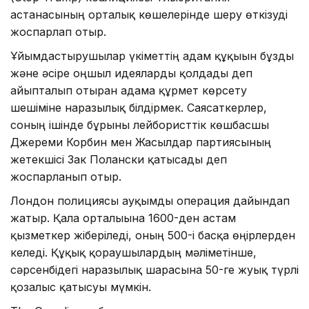
астанасының орталық көшелерінде шеру өткізуді
жоспарлап отыр.
Ұйымдастырушылар үкіметтің адам құқығын бұзды
және әсіре оңшыл идеяларды қолдады деп
айыпталып отырған адамға құрмет көрсету
шешіміне наразылық білдірмек. Саясаткерлер,
соның ішінде бұрынғы лейбористтік көшбасшы
Джереми Корбин мен Жасылдар партиясының
жетекшісі Зак Полански қатысады деп
жоспарланып отыр.
Лондон полициясы ауқымды операция дайындап
жатыр. Қала орталығына 1600-ден астам
қызметкер жіберіледі, оның 500-і басқа өңірлерден
келеді. Құқық қорғаушылардың мәліметінше,
сәрсенбідегі наразылық шарасына 50-ге жуық түрлі
қозғалыс қатысуы мүмкін.