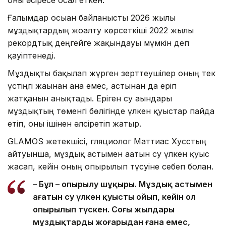
Ғалымдар осыған байланысты 2026 жылы
мұздықтардың жоғалту көрсеткіші 2022 жылғы
рекордтық деңгейге жақындауы мүмкін деп
қауіптенеді.
Мұздықты бақылап жүрген зерттеушілер оның тек
үстіңгі жағынан ғана емес, астынан да еріп
жатқанын анықтады. Еріген су ағындары
мұздықтың төменгі бөлігінде үлкен қуыстар пайда
етіп, оны ішінен әлсіретіп жатыр.
GLAMOS жетекшісі, гляциолог Маттиас Хусстың
айтуынша, мұздық астымен ағатын су үлкен қуыс
жасап, кейін оның опырылып түсуіне себеп болған.
– Бұл – опырылу шұңқыры. Мұздық астымен
ағатын су үлкен қуысты ойып, кейін ол
опырылып түскен. Соңғы жылдары
мұздықтардың жоғарыдан ғана емес,