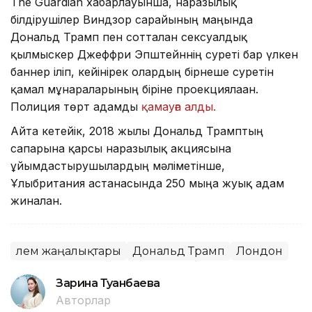
The Guardian хабарлауынша, наразылық
білдірушілер Виндзор сарайының маңында
Дональд Трамп пен сотталған сексуалдық
қылмыскер Джеффри Эпштейннің суреті бар үлкен
баннер іліп, кейінірек олардың бірнеше суретін
қамал мұнараларының біріне проекциялаған.
Полиция төрт адамды
қамауға алды.
Айта кетейік, 2018 жылы Дональд Трамптың
сапарына қарсы наразылық акциясына
ұйымдастырушылардың мәліметінше,
Ұлыбритания астанасында 250 мыңға жуық адам
жиналған.
Әлем жаңалықтары
Дональд Трамп
Лондон
Зарина Туғанбаева
Авторлар