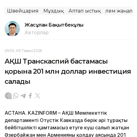
Швейцария
Мұздық
Аптап ыстық
Әлем жаңал
Жасұлан Бақытбекұлы
Авторлар
05:50, 09 Тамыз 2026
АҚШ Транскаспий бастамасы
қорына 201 млн доллар инвестиция
салады
АСТАНА. KAZINFORM – АҚШ Мемлекеттік
департаменті Оңтүстік Кавказда берік әрі тұрақты
бейбітшілікті қамтамасыз етуге күш салып жатқан
Әзербайжан мен Арменияны қолдау аясында 201