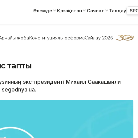
Әлемде
Қазақстан
Саясат
Талдау
SP
Арнайы жоба
Конституциялық реформа
Сайлау-2026
с тапты
Грузияның экс-президенті Михаил Саакашвили
segodnya.ua.