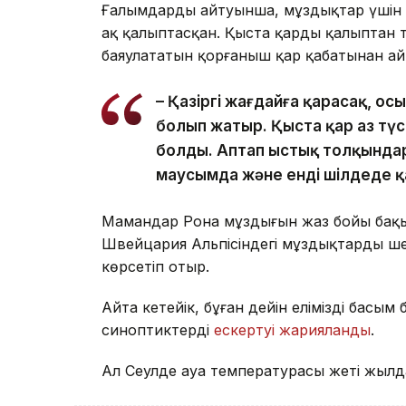
Ғалымдардың айтуынша, мұздықтар үшін 
ақ қалыптасқан. Қыста қардың қалыптан 
баяулататын қорғаныш қар қабатынан ай
– Қазіргі жағдайға қарасақ, о
болып жатыр. Қыста қар аз түс
болды. Аптап ыстық толқында
маусымда және енді шілдеде қа
Мамандар Рона мұздығын жаз бойы бақы
Швейцария Альпісіндегі мұздықтардың ш
көрсетіп отыр.
Айта кетейік, бұған дейін еліміздің басым
синоптиктердің
ескертуі жарияланды
.
Ал Сеулде ауа температурасы жеті жылд