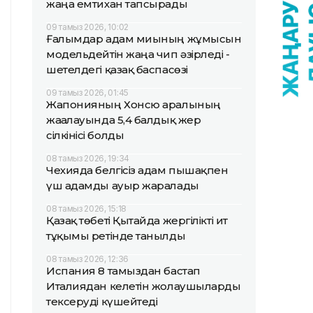
жаңа емтихан тапсырады
09 тамыз 2026, 10:02
Ғалымдар адам миының жұмысын
модельдейтін жаңа чип әзірледі -
шетелдегі қазақ баспасөзі
09 тамыз 2026, 01:45
Жапонияның Хонсю аралының
жағалауында 5,4 балдық жер
сілкінісі болды
08 тамыз 2026, 19:34
Чехияда белгісіз адам пышақпен
үш адамды ауыр жаралады
08 тамыз 2026, 15:18
Қазақ төбеті Қытайда жергілікті ит
тұқымы ретінде танылды
08 тамыз 2026, 12:36
Испания 8 тамыздан бастап
Италиядан келетін жолаушыларды
тексеруді күшейтеді