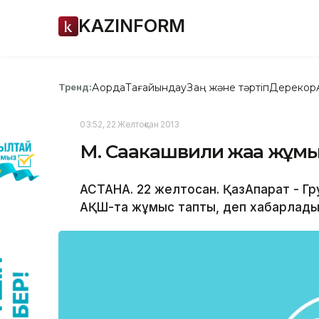
KAZINFORM
Ақорда
Тағайындау
Заң және тәртіп
Дерекқор
Тренд:
03:52, 22 Желтоқсан 2013
М. Саакашвили жаңа жұмы
АСТАНА. 22 желтоқсан. ҚазАқпарат - 
АҚШ-та жұмыс тапты, деп хабарлады 