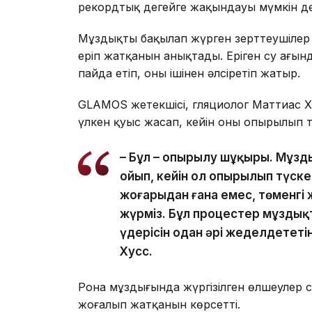
рекордтық деңгейге жақындауы мүмкін де
Мұздықты бақылап жүрген зерттеушілер он
еріп жатқанын анықтады. Еріген су ағынд
пайда етіп, оны ішінен әлсіретіп жатыр.
GLAMOS жетекшісі, гляциолог Маттиас Х
үлкен қуыс жасап, кейін оның опырылып т
– Бұл – опырылу шұңқыры. Мұзд
ойып, кейін ол опырылып түск
жоғарыдан ғана емес, төменгі 
жүрміз. Бұл процестер мұздықт
үдерісін одан әрі жеделдететі
Хусс.
Рона мұздығында жүргізілген өлшеулер 
жоғалып жатқанын көрсетті.