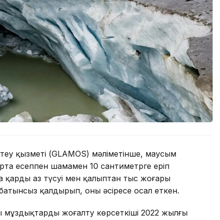
еу қызметі (GLAMOS) мәліметінше, маусым
 орта есеппен шамамен 10 сантиметрге еріп
 қардың аз түсуі мен қалыптан тыс жоғары
атынсыз қалдырып, оны әсіресе осал еткен.
 мұздықтардың жоғалту көрсеткіші 2022 жылғы