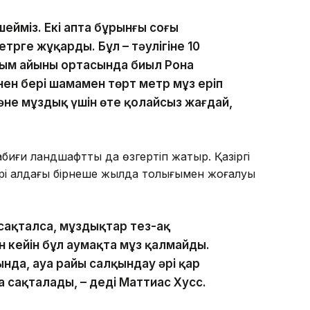
шейміз. Екі апта бұрынғы соңғы
трге жұқарды. Бұл – тәулігіне 10
сым айының ортасында биыл Рона
ен бері шамамен төрт метр мұз еріп
және мұздық үшін өте қолайсыз жағдай,
биғи ландшафтты да өзгертіп жатыр. Қазіргі
тері алдағы бірнеше жылда толығымен жоғалуы
сақталса, мұздықтар тез-ақ
ан кейін бұл аумақта мұз қалмайды.
нда, ауа райы салқындау әрі қар
а сақталады, – деді Маттиас Хусс.