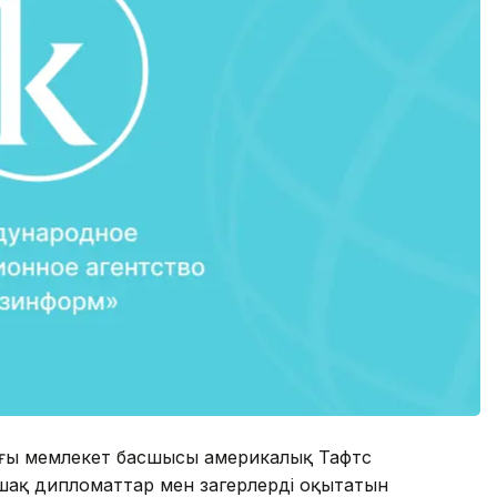
нғы мемлекет басшысы америкалық Тафтс
ашақ дипломаттар мен заңгерлерді оқытатын