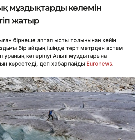
қ мұздықтардың көлемін
ртіп жатыр
ан бірнеше аптап ыстық толқынынан кейін
здығы бір айдың ішінде төрт метрден астам
тураның көтерілуі Альпі мұздықтарына
нын көрсетеді, деп хабарлайды
Еuronews
.