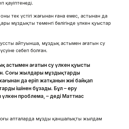
п қауіптенеді.
ың тек үстіңгі жағынан ғана емес, астынан да
ары мұздықтың төменгі бөлігінде үлкен қуыстар
усстың айтуынша, мұздық астымен ағатын су
үсуіне себеп болған.
ық астымен ағатын су үлкен қуысты
ен. Соңғы жылдары мұздықтардың
жағынан да еріп жатқанын жиі байқап
арды ішінен бұзады. Бұл – еру
н үлкен проблема, – деді Маттиас
соңғы апталарда мұздың қаншалықты жылдам