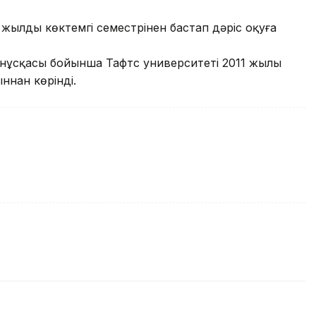
жылдың көктемгі семестрінен бастап дәріс оқуға
ң нұсқасы бойынша Тафтс университеті 2011 жылы
ннан көрінді.