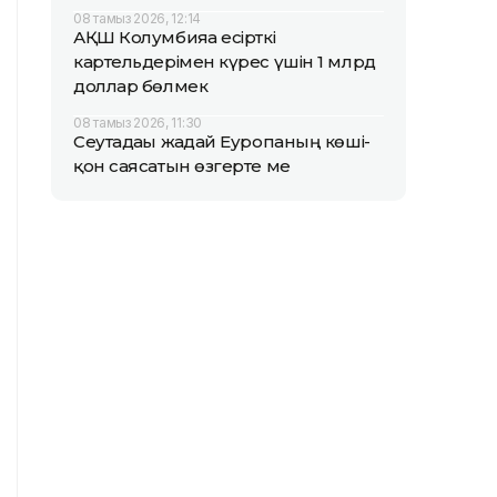
08 тамыз 2026, 12:14
АҚШ Колумбияға есірткі
картельдерімен күрес үшін 1 млрд
доллар бөлмек
08 тамыз 2026, 11:30
Сеутадағы жағдай Еуропаның көші-
қон саясатын өзгерте ме