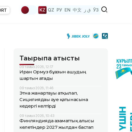
KZ
QZ
РУ
EN
中文
ق ز
ЎЗ
ORT
Тақырыпқа қатысты
09 тамыз 2026, 12:17
Иран Ормуз бұғазын ашудың
шартын атады
09 тамыз 2026, 11:46
Этна жанартауы атқылап,
Сицилиядағы әуе қатынасына
кедергі келтірді
09 тамыз 2026, 10:43
Финляндияда азаматтық алғысы
келетіндер 2027 жылдан бастап