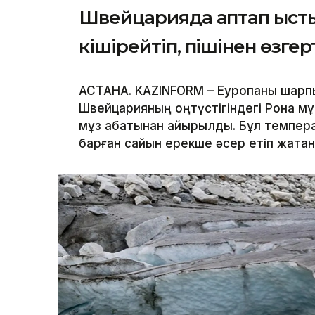
Швейцарияда аптап ысты
кішірейтіп, пішінен өзге
АСТАНА. KAZINFORM – Еуропаны шарпығ
Швейцарияның оңтүстігіндегі Рона мұ
мұз қабатынан айырылды. Бұл темпера
барған сайын ерекше әсер етіп жатқа