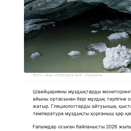
Фото: Jean-Christophe Bott - Keystone
Швейцарияның мұздықтарды мониторингт
айының ортасынан бері мұздық тәулігіне
жатыр. Гляциологтардың айтуынша, қыста
температура мұздықты қорғаныш қар қаб
Ғалымдар осыған байланысты 2026 жылы