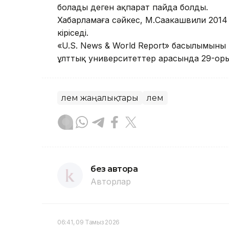
болады деген ақпарат пайда болды.
Хабарламаға сәйкес, М.Саакашвили 2014 
кіріседі.
«U.S. News & World Report» басылымыны
ұлттық университеттер арасында 29-оры
Әлем жаңалықтары
Әлем
без автора
Авторлар
06:41, 09 Тамыз 2026