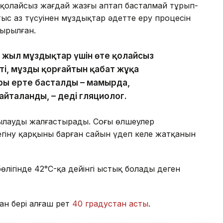
қолайсыз жағдай жазғы аптап басталмай тұрып-
тыс аз түсуінен мұздықтар әдетте еру процесін
ырылған.
сы жыл мұздықтар үшін өте қолайсыз
ті, мұзды қорғайтын қабат жұқа
ры ерте басталды – мамырда,
йталанды, – деді гляциолог.
лауды жалғастырады. Соңғы өлшеулер
егіну қарқыны барған сайын үдеп келе жатқанын
 бөлігінде 42°C-қа дейінгі ыстық болады деген
ан бері алғаш рет
40 градустан асты
.