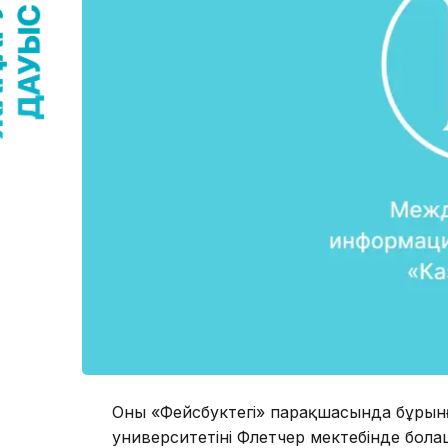
Оның «Фейсбуктегі» парақшасында бұры
университетінің Флетчер мектебінде бол