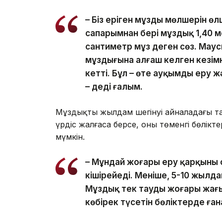
– Біз еріген мұздың мөлшерін өл
сапарымнан бері мұздық 1,40 ме
сантиметр мұз деген сөз. Мау
мұздығына алғаш келген кезімн
кетті. Бұл – өте ауқымды еру 
– деді ғалым.
Мұздықтың жылдам шегінуі айналадағы та
үрдіс жалғаса берсе, оның төменгі бөлік
мүмкін.
– Мұндай жоғары еру қарқыны 
кішірейеді. Меніңше, 5-10 жылд
Мұздық тек таудың жоғары жағы
көбірек түсетін бөліктерде ған