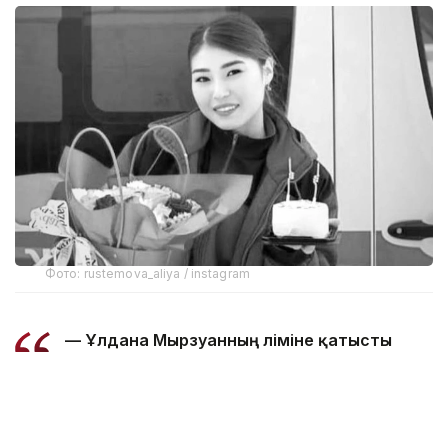
Фото: rustemova_aliya / instagram
— Ұлдана Мырзуанның өліміне қатысты
сотқа дейінгі тергеу аяқталып, қылмыстық
іс сотқа жолданды, - делінген Полиция
департаментінің Kazinform агенттігіне
берген жауабында.