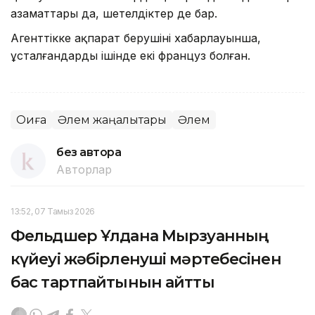
азаматтары да, шетелдіктер де бар.
Агенттікке ақпарат берушінің хабарлауынша,
ұсталғандардың ішінде екі француз болған.
Оқиға
Әлем жаңалықтары
Әлем
без автора
Авторлар
13:52, 07 Тамыз 2026
Фельдшер Ұлдана Мырзуанның
күйеуі жәбірленуші мәртебесінен
бас тартпайтынын айтты