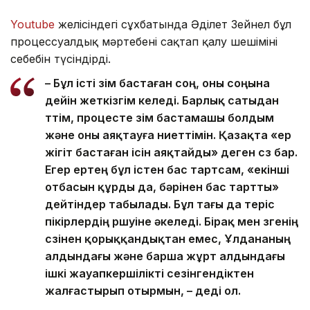
Youtube
желісіндегі сұхбатында Әділет Зейнел бұл
процессуалдық мәртебені сақтап қалу шешімінің
себебін түсіндірді.
– Бұл істі өзім бастаған соң, оны соңына
дейін жеткізгім келеді. Барлық сатыдан
өттім, процесте өзім бастамашы болдым
және оны аяқтауға ниеттімін. Қазақта «ер
жігіт бастаған ісін аяқтайды» деген сөз бар.
Егер ертең бұл істен бас тартсам, «екінші
отбасын құрды да, бәрінен бас тартты»
дейтіндер табылады. Бұл тағы да теріс
пікірлердің өршуіне әкеледі. Бірақ мен өзгенің
сөзінен қорыққандықтан емес, Ұлдананың
алдындағы және барша жұрт алдындағы
ішкі жауапкершілікті сезінгендіктен
жалғастырып отырмын, – деді ол.