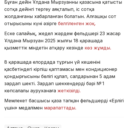
Бұған дейін Ұлдана Мырзуанның қазасына қатысты
сотқа дейінгі тергеу аяқталып, іс сотқа
жолданғаны хабарланған болатын. Алғашқы сот
отырысының күні әзірге
белгіленген жоқ.
Еске салайық, жедел жәрдем фельдшері 23 жасар
Ұлдана Мырзуан 2025 жылғы 18 қарашада
қызметтік міндетін атқару кезінде
көз жұмды.
8 қарашада елордада тұрғын үй кешенінің
қасбетіндегі кірпіш қаптамасы мен кондиционер
қондырғысының бөлігі құлап, салдарынан 5 адам
зардап шекті. Зардап шеккендердің бәрі № 1
көпсалалы ауруханаға
жеткізілді.
Мемлекет басшысы қаза тапқан фельдшерді «Ерлігі
үшін» медалімен
марапаттады.