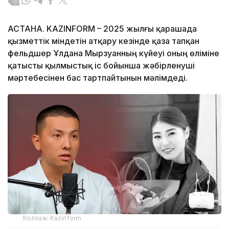
АСТАНА. KAZINFORM – 2025 жылғы қарашада
қызметтік міндетін атқару кезінде қаза тапқан
фельдшер Ұлдана Мырзуанның күйеуі оның өліміне
қатысты қылмыстық іс бойынша жәбірленуші
мәртебесінен бас тартпайтынын мәлімдеді.
Коллаж: Kazinform