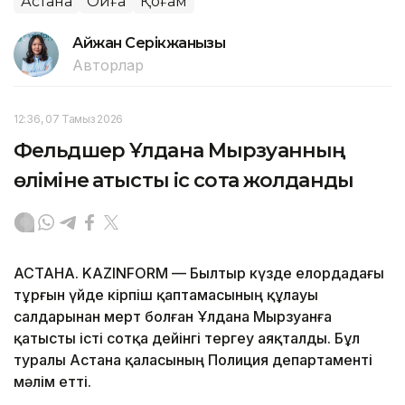
Астана
Оқиға
Қоғам
Айжан Серікжанқызы
Авторлар
12:36, 07 Тамыз 2026
Фельдшер Ұлдана Мырзуанның
өліміне қатысты іс сотқа жолданды
АСТАНА. KAZINFORM — Былтыр күзде елордадағы
тұрғын үйде кірпіш қаптамасының құлауы
салдарынан мерт болған Ұлдана Мырзуанға
қатысты істі сотқа дейінгі тергеу аяқталды. Бұл
туралы Астана қаласының Полиция департаменті
мәлім етті.