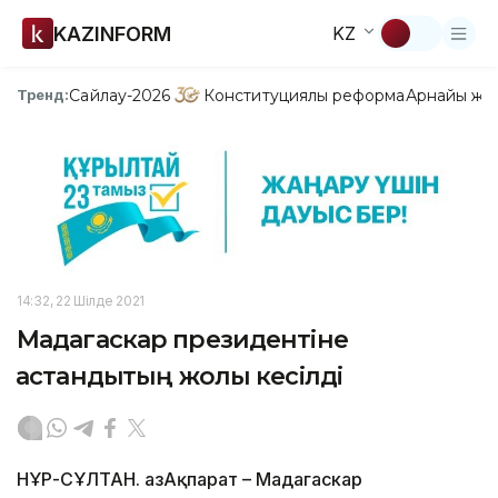
KAZINFORM
KZ
Сайлау-2026
Конституциялық реформа
Арнайы жо
Тренд:
14:32, 22 Шілде 2021
Мадагаскар президентіне
қастандықтың жолы кесілді
НҰР-СҰЛТАН. ҚазАқпарат – Мадагаскар