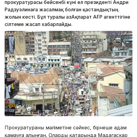
прокуратурасы бейсенбі күні ел президенті Андри
Радзуэлинаға жасалмақ болған қастандықтың
жолын кесті. Бұл туралы ҚазАқпарат AFP агенттігіне
сілтеме жасап хабарлайды.
Прокуратураның мәліметіне сәйкес, бірнеше адам
қамауға алынған. Олардың қатарында Мадагаскар