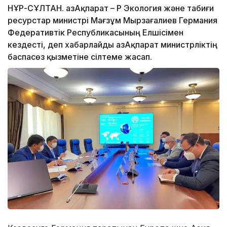
НҰР-СҰЛТАН. ҚазАқпарат – ҚР Экология және табиғи
ресурстар министрі Мағзұм Мырзағалиев Германия
Федеративтік Республикасының Елшісімен
кездесті, деп хабарлайды ҚазАқпарат министрліктің
баспасөз қызметіне сілтеме жасап.