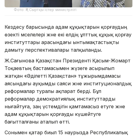
Фото: ҚР Сыртқы істер министрлігі
Кездесу барысында адам құқықтарын қорғаудың
өзекті мәселелері және екі елдің ұлттық құқық қорғау
институттары арасындағы ынтымақтастықты
дамыту перспективалары талқыланды.
Ж.Сағынова Қазақстан Президенті Қасым-Жомарт
Тоқаевтың бастамасымен жүзеге асырылып
жатқан «Әділетті Қазақстан» тұжырымдамасы
аясындағы ауқымды саяси және институционалдық
реформалар туралы ақпарат берді. Бұл
реформалар демократиялық институттарды
нығайтуға, заң үстемдігін қамтамасыз етуге және
адам құқықтарын қорғауды күшейтуге
бағытталғаны аталып өтті.
Сонымен қатар биыл 15 наурызда Республикалық