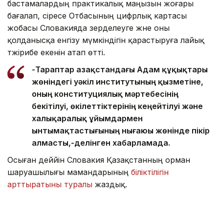
бастамалардың практикалық маңызын жоғары
бағалап, әсіресе Отбасының цифрлық картасы
жобасы Словакияда зерделеуге және оны
қолданысқа енгізу мүмкіндігін қарастыруға лайық
тәжірибе екенін атап өтті.
-Тараптар Қазақстандағы Адам құқықтары
жөніндегі уәкіл институтының қызметіне,
оның конституциялық мәртебесінің
бекітілуі, өкілеттіктерінің кеңейтілуі және
халықаралық ұйымдармен
ынтымақтастығының нығаюы жөнінде пікір
алмасты,-делінген хабарламада.
Осыған деййін Словакия Қазақстанның орман
шаруашылығы мамандарының
біліктілігін
арттыратыны туралы
жаздық.