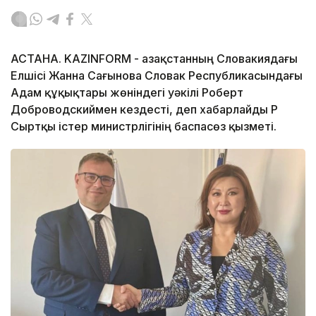
АСТАНА. KAZINFORM - Қазақстанның Словакиядағы
Елшісі Жанна Сағынова Словак Республикасындағы
Адам құқықтары жөніндегі уәкілі Роберт
Доброводскиймен кездесті, деп хабарлайды ҚР
Сыртқы істер министрлігінің баспасөз қызметі.