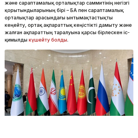
және сараптамалық орталықтар саммитінің негізгі
қорытындыларының бірі – БАҚ пен сараптамалық
орталықтар арасындағы ынтымақтастықты
кеңейту, ортақ ақпараттық кеңістікті дамыту және
жалған ақпараттың таралуына қарсы бірлескен іс-
қимылды
күшейту болды
.
Фото: Кабар