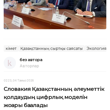
Үкімет
Қазақстанның сыртқы саясаты
Экология
без автора
Авторлар
02:23, 04 Тамыз 2026
Словакия Қазақстанның әлеуметтік
қолдаудың цифрлық моделін
жоғары бағалады