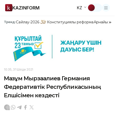
KAZINFORM
KZ
Сайлау-2026
Конституциялық реформа
Арнайы жо
Тренд:
10:35, 31 Шілде 2021
Мағзұм Мырзағалиев Германия
Федеративтік Республикасының
Елшісімен кездесті