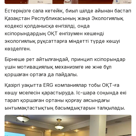
Естеріңізге сала кетейік, биыл шілде айынан бастап
Қазақстан Республикасының жаңа Экологиялық
кодексі қолданысқа енгізілді, онда
кәсіпорындардың ОҚТ енгізумен кешенді
экологиялық рұқсаттарға міндетті түрде көшуі
көзделген.
Бірнеше рет айтылғандай, принцип кәсіпорындар
үшін мотивациялық механизмге ие және бұл
қоршаған ортаға да пайдалы.
Қазіргі уақытта ERG компаниялар тобы ОҚТ-ға
көшу мәселесін қарастыруда. Іс-шара соңында екі
тарап қоршаған ортаны қорғау аясындағы
ынтымақтастықтың басымдықтарын талқылады.