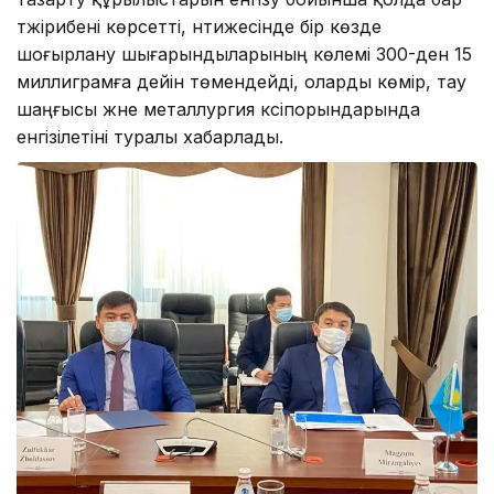
тәжірибені көрсетті, нәтижесінде бір көзде
шоғырлану шығарындыларының көлемі 300-ден 15
миллиграмға дейін төмендейді, оларды көмір, тау
шаңғысы және металлургия кәсіпорындарында
енгізілетіні туралы хабарлады.