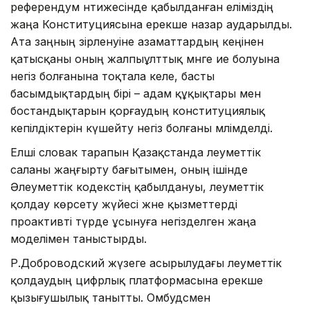
референдум нәтижесінде қабылданған еліміздің
жаңа Конституциясына ерекше назар аударылды.
Ата заңның әзірленуіне азаматтардың кеңінен
қатысқаны оның жалпыұлттық мәнге ие болуына
негіз болғанына тоқтала келе, басты
басымдықтардың бірі – адам құқықтары мен
бостандықтарын қорғаудың конституциялық
кепілдіктерін күшейту негіз болғаны мәлімделді.
Елші словак тарапын Қазақстанда әлеуметтік
саланы жаңғырту бағытымен, оның ішінде
Әлеуметтік кодекстің қабылдануы, әлеуметтік
қолдау көрсету жүйесі және қызметтерді
проактивті түрде ұсынуға негізделген жаңа
моделімен таныстырды.
Р.Доброводский жүзеге асырылудағы әлеуметтік
қолдаудың цифрлық платформасына ерекше
қызығушылық танытты. Омбудсмен