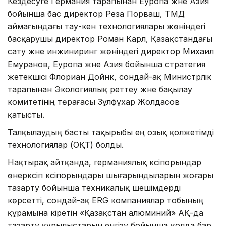
Кездесуге Германия тарапынан Еуропа және Азия
бойынша бас директор Реза Порваш, ТМД
аймағындағы тау-кен технологиялары жөніндегі
басқарушы директор Роман Карл, Қазақстандағы
сату және инжиниринг жөніндегі директор Михаил
Емуранов, Еуропа және Азия бойынша стратегия
жетекшісі Флориан Дойнк, сондай-ақ Министрлік
тарапынан Экологиялық реттеу және бақылау
комитетінің төрағасы Зұлфұхар Жолдасов
қатысты.
Талқылаудың басты тақырыбы ең озық қолжетімді
технологиялар (ОҚТ) болды.
Нақтырақ айтқанда, германиялық кәсіпорындар
өнеркәсіп кәсіпорындары шығарындыларын жоғары
тазарту бойынша техникалық шешімдерді
көрсетті, сондай-ақ ERG компаниялар тобының
құрамына кіретін «Қазақстан алюминий» АҚ-да
тазарту құрылыстарын енгізу бойынша қолда бар