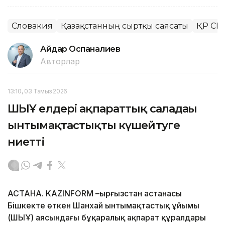
Словакия
Қазақстанның сыртқы саясаты
ҚР СІ
Айдар Оспаналиев
Авторлар
13:10, 03 Тамыз 2026
ШЫҰ елдері ақпараттық саладағы
ынтымақтастықты күшейтуге
ниетті
АСТАНА. KAZINFORM –Қырғызстан астанасы
Бішкекте өткен Шанхай ынтымақтастық ұйымы
(ШЫҰ) аясындағы бұқаралық ақпарат құралдары