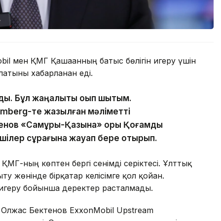
obil мен ҚМГ Қашағанның батыс бөлігін игеру үшін
латыны хабарланған еді.
ды. Бұл жаңалықты оқып шықтым.
mberg-те жазылған мәліметті
енов «Самұрық-Қазына» қоры Қоғамдық
лшілер сұрағына жауап бере отырып.
МГ-ның көптен бергі сенімді серіктесі. Ұлттық
 жөнінде бірқатар келісімге қол қойған.
 игеру бойынша деректер расталмады.
 Олжас Бектенов ExxonMobil Upstream