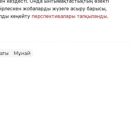
н кездесті. Онда ынтымақтастықтың өзекті
бірлескен жобаларды жүзеге асыру барысы,
ылды кеңейту
перспективалары талқыланды
.
саты
Мұнай