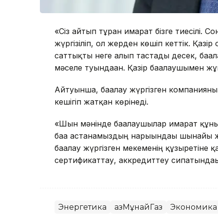
«Сіз айтып тұрған ғимарат бізге тиесілі
жүргізіліп, ол жерден көшіп кеттік. Қазі
саттықты неге алып тастады десек, баға
мәселе туындаған. Қазір бағалаушымен ж
Айтуынша, бағалау жүргізген компаниян
кешігіп жатқан көрінеді.
«Шын мәнінде бағалаушылар ғимарат құнын
баға астанамыздың нарығындағы шынайы жа
бағалау жүргізген мекеменің құзыретіне
сертификаттау, аккредиттеу сипатындағ
Энергетика
ҚазМұнайГаз
Экономика