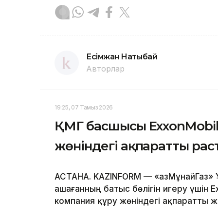
Есімжан Нақтыбай
Авторлар
19:25, 07 Тамыз 2026
ҚМГ басшысы ExxonMobil
жөніндегі ақпаратты ра
АСТАНА. KAZINFORM — «ҚазМұнайГаз» 
Қашағанның батыс бөлігін игеру үшін
компания құру жөніндегі ақпаратты 