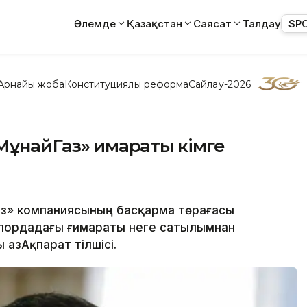
Әлемде
Қазақстан
Саясат
Талдау
SP
Арнайы жоба
Конституциялық реформа
Сайлау-2026
МұнайГаз» ғимараты кімге
Газ» компаниясының басқарма төрағасы
лордадағы ғимараты неге сатылымнан
ҚазАқпарат тілшісі.