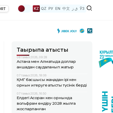
KZ
QZ
РУ
EN
中文
ق ز
ЎЗ
ORT
Тақырыпқа қатысты
08 тамыз 2026, 09:28
Астана мен Алматыда доллар
қаншадан саудаланып жатыр
07 тамыз 2026, 18:06
ҚМГ басшысы жаңадан ірі кен
орнын игеруге қатысты түсінік берді
07 тамыз 2026, 16:50
Елдегі Ақсоран кен орнында
вольфрам өндіру 2028 жылға
жоспарланған