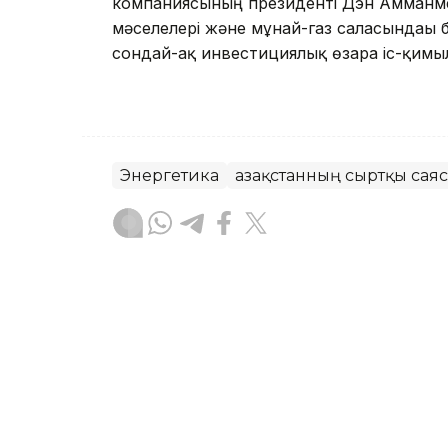
компаниясының президенті Дэн Амманме
мәселелері және мұнай-газ саласындағы 
сондай-ақ инвестициялық өзара іс-қим
Энергетика
Қазақстанның сыртқы сая
Руслан Ғаббасов
Авторлар
20:30, 06 Тамыз 2026