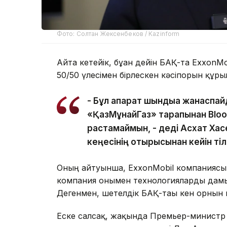
Фото: Солтан Жексенбеков / Kazinform
Айта кетейік, бұған дейін БАҚ-та ExxonM
50/50 үлесімен бірлескен кәсіпорын құры
- Бұл ақпарат шындыққа жанаспай
«ҚазМұнайГаз» тарапынан Bloo
растамаймын, - деді Асхат Хас
кеңесінің отырысынан кейін ті
Оның айтуынша, ExxonMobil компаниясы Қ
компания онымен технологияларды дамыту
Дегенмен, шетелдік БАҚ-тағы кен орнын
Еске салсақ, жақында Премьер-министр