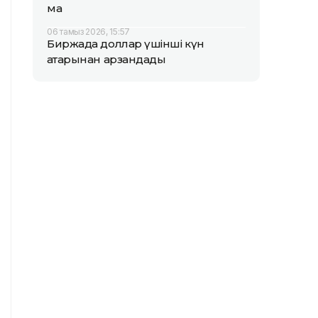
ма
06 тамыз 2026, 15:57
Биржада доллар үшінші күн
қатарынан арзандады