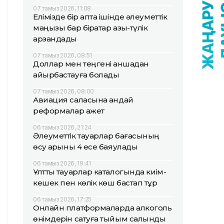
07 тамыз 2026, 11:08
Елімізде бір апта ішінде әлеуметтік
маңызы бар бірқатар азық-түлік
арзандады
07 тамыз 2026, 08:51
Доллар мен теңгені қаншадан
айырбастауға болады
07 тамыз 2026, 08:00
Авиация саласына қандай
реформалар қажет
06 тамыз 2026, 21:24
Әлеуметтік тауарлар бағасының
өсу қарқыны 4 есе баяулады
06 тамыз 2026, 19:41
Ұлттық тауарлар каталогында киім-
кешек пен көлік көш бастап тұр
06 тамыз 2026, 17:25
Онлайн платформаларда алкоголь
өнімдерін сатуға тыйым салынды