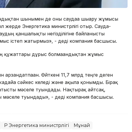
. Сондықтан шынымен де оны саудаға шығару жұмысы
р ол жерде Энергетика министрлігі отыр. Сауда-
лаудың қаншалықты негізділігіне байланысты
ұмыс істеп жатырмыз», - деді компания басшысы.
ың құжаттары дұрыс болмағандықтан жұмыс
 арзандатпаған. Өйткені 11,7 млрд теңге деген
ғдайға сәйкес келеді және ақылға қонымды. Бірақ
 қатысты мәселе туындады. Нақтырақ айтсақ,
ы мәселе туындады», - деді компания басшысы.
ҚР Энергетика министрлігі
Мұнай