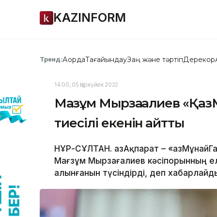
KAZINFORM
Ақорда
Тағайындау
Заң және тәртіп
Дерекқор
Тренд:
14:00, 05 Қыркүйек 2022
Мағзұм Мырзағалиев «Қаз
тиесілі екенін айтты
НҰР-СҰЛТАН. ҚазАқпарат – «ҚазМұнай
Мағзұм Мырзағалиев кәсіпорынның е
алынғанын түсіндірді, деп хабарлайды 