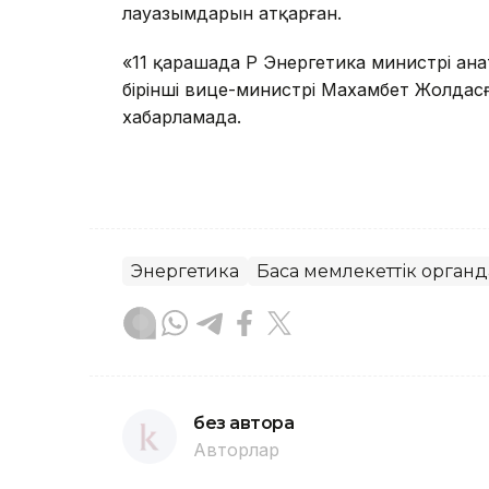
лауазымдарын атқарған.
«11 қарашада ҚР Энергетика министрі Қа
бірінші вице-министрі Махамбет Жолдас
хабарламада.
Энергетика
Басқа мемлекеттік орган
без автора
Авторлар