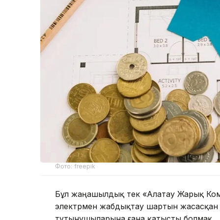
Фото: freepik
Бұл жаңашылдық тек «Алатау Жарық Ком
электрмен жабдықтау шартын жасасқан
тұтынушыларына ғана қатысты болмақ.