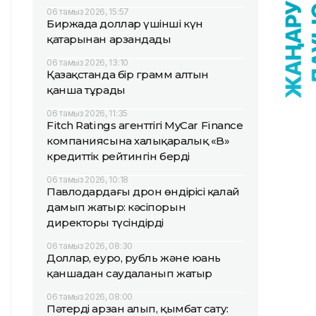
06 тамыз 2026, 15:57
Биржада доллар үшінші күн
қатарынан арзандады
06 тамыз 2026, 13:10
Қазақстанда бір грамм алтын
қанша тұрады
06 тамыз 2026, 11:35
Fitch Ratings агенттігі MyCar Finance
компаниясына халықаралық «B»
кредиттік рейтингін берді
06 тамыз 2026, 10:18
Павлодардағы дрон өндірісі қалай
дамып жатыр: кәсіпорын
директоры түсіндірді
06 тамыз 2026, 08:30
Доллар, еуро, рубль және юань
қаншадан саудаланып жатыр
06 тамыз 2026, 08:00
Пәтерді арзан алып, қымбат сату: