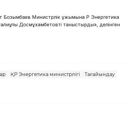
нат Бозымбаев Министрлік ұжымына ҚР Энергетика
ғалиұлы Досмұхамбетовті таныстырды», делінген
дар
ҚР Энергетика министрлігі
Тағайындау