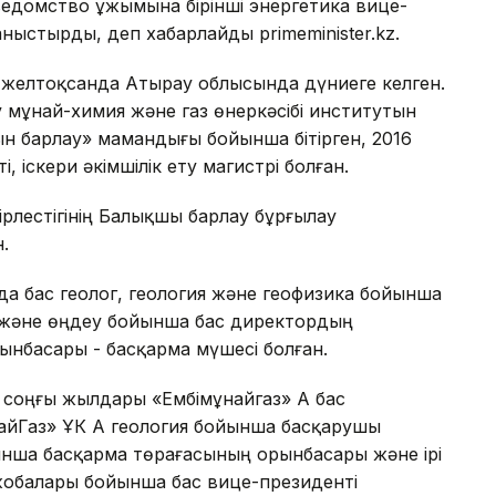
 ведомство ұжымына бірінші энергетика вице-
ыстырды, деп хабарлайды primeminister.kz.
желтоқсанда Атырау облысында дүниеге келген.
 мұнай-химия және газ өнеркәсібі институтын
ын барлау» мамандығы бойынша бітірген, 2016
, іскери әкімшілік ету магистрі болған.
ірлестігінің Балықшы барлау бұрғылау
.
да бас геолог, геология және геофизика бойынша
 және өңдеу бойынша бас директордың
ынбасары - басқарма мүшесі болған.
, соңғы жылдары «Ембімұнайгаз» АҚ бас
айГаз» ҰК АҚ геология бойынша басқарушы
йынша басқарма төрағасының орынбасары және ірі
жобалары бойынша бас вице-президенті