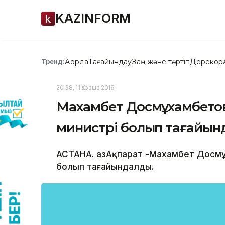
KAZINFORM
Ақорда
Тағайындау
Заң және тәртіп
Дерекқор
Тренд:
20:38, 11 Қараша 2016
Махамбет Досмұхамбетов 
министрі болып тағайы
АСТАНА. ҚазАқпарат -Махамбет Досмұх
болып тағайындалды.