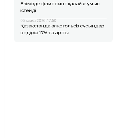
Елімізде флиппинг қалай жұмыс
істейді
05 тамыз 2026, 17:50
Қазақстанда алкогольсіз сусындар
өндірісі 17%-ға артты