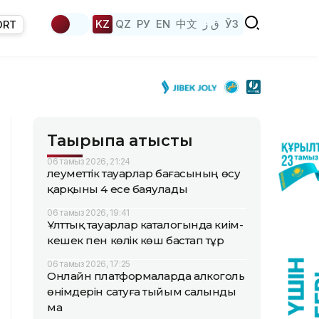
KZ
QZ
РУ
EN
中文
ق ز
ЎЗ
ORT
Тақырыпқа қатысты
06 тамыз 2026, 21:24
Әлеуметтік тауарлар бағасының өсу
қарқыны 4 есе баяулады
06 тамыз 2026, 19:41
Ұлттық тауарлар каталогында киім-
кешек пен көлік көш бастап тұр
06 тамыз 2026, 17:25
Онлайн платформаларда алкоголь
өнімдерін сатуға тыйым салынды
ма