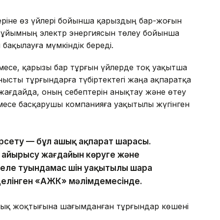
леріне өз үйлері бойынша қарыздың бар-жоғын
ы ұйымның электр энергиясын төлеу бойынша
бақылауға мүмкіндік береді.
лмесе, қарызы бар тұрғын үйлерде тоқ уақытша
анысты тұрғындарға түбіртектегі жаңа ақпаратқа
 жағдайда, оның себептерін анықтау және өтеу
есе басқарушы компанияға уақытылы жүгінген
өрсету — бұл ашық ақпарат шарасы.
еп айырысу жағдайын көруге және
еле туындамас үшін уақытылы шара
 делінген «АЖК» мәлімдемесінде.
арық жоқтығына шағымданған тұрғындар көшені