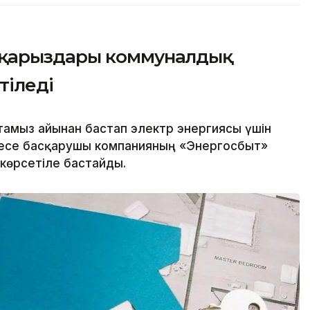
 қарыздары коммуналдық
тіледі
мыз айынан бастап электр энергиясы үшін
месе басқарушы компанияның «Энергосбыт»
көрсетіле бастайды.