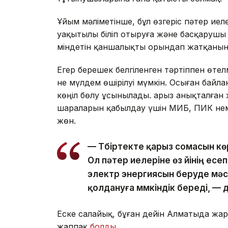
Ұйым мәліметінше, бұл өзгеріс пәтер ие
уақытылы біліп отыруға және басқаруш
міндетін қаншалықты орындап жатқанын 
Егер берешек белгіленген тәртіппен өте
не мүлдем өшірілуі мүмкін. Осыған байл
көңіл бөлу ұсынылады. Қарыз анықталған
шараларын қабылдау үшін МИБ, ПИК нем
жөн.
— Түбіртекте қарыз сомасын к
Ол пәтер иелеріне өз үйінің ес
электр энергиясын беруде мәс
қолдануға мүмкіндік береді, —
Еске салайық, бұған дейін Алматыда ж
жаппақ
болды
.