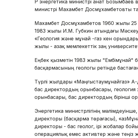
ҚР энергетика министрі Қанат Бозымбаев
министрі Махамбет Досмұхамбетовты тан
Махамбет Досмұхамбетов 1960 жылы 25 
1983 жылы И.М. Губкин атындағы Мәскеу
«Геология және мұнай -газ кен орындар
жылы - Қазақ мемлекеттік заң университеті
Еңбек қызметін 1983 жылы "Ембімұнай" б
басқармасының геологы ретінде бастаған
Түрлі жылдары «Маңғыстаумұнайгаз» АҚ-
бас директордың орынбасары, геология
орынбасары, бас директордың бірінші ор
Энергетика министрлігінің мәлімдеуінше
директоры (басқарма төрағасы), «ҚазМұн
директоры - бас геолог, ірі жобалар бо
операциялық емес активтер және теңіз 