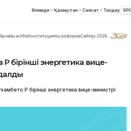
Әлемде
Қазақстан
Саясат
Талдау
SP
Арнайы жоба
Конституциялық реформа
Сайлау-2026
ҚР бірінші энергетика вице-
ндалды
амбето ҚР бірінші энергетика вице-министрі