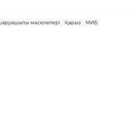
шаруашылық мәселелері
Қарыз
МИБ
ысандар жылыту маусымына