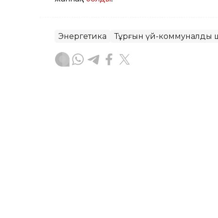
Энергетика
Тұрғын үй-коммуналдық 
Досбол Атажан
Авторлар
13:37, 06 Тамыз 2026
Ақтөбеде әлеуметтік н
дайын ба