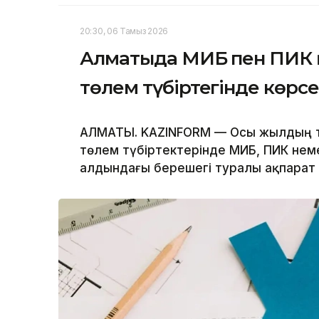
20:30, 06 Тамыз 2026
Алматыда МИБ пен ПИК
төлем түбіртегінде көрсе
АЛМАТЫ. KAZINFORM — Осы жылдың та
төлем түбіртектерінде МИБ, ПИК не
алдындағы берешегі туралы ақпарат 