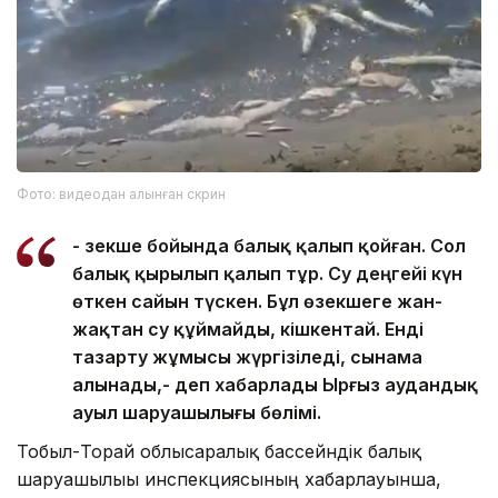
Фото: видеодан алынған скрин
- Өзекше бойында балық қалып қойған. Сол
балық қырылып қалып тұр. Су деңгейі күн
өткен сайын түскен. Бұл өзекшеге жан-
жақтан су құймайды, кішкентай. Енді
тазарту жұмысы жүргізіледі, сынама
алынады,- деп хабарлады Ырғыз аудандық
ауыл шаруашылығы бөлімі.
Тобыл-Торғай облысаралық бассейндік балық
шаруашылығы инспекциясының хабарлауынша,