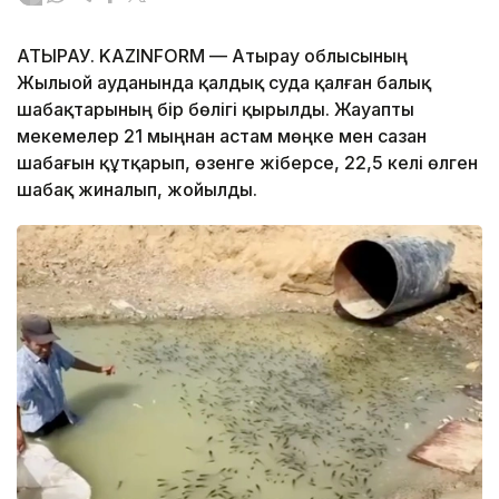
АТЫРАУ. KAZINFORM — Атырау облысының
Жылыой ауданында қалдық суда қалған балық
шабақтарының бір бөлігі қырылды. Жауапты
мекемелер 21 мыңнан астам мөңке мен сазан
шабағын құтқарып, өзенге жіберсе, 22,5 келі өлген
шабақ жиналып, жойылды.