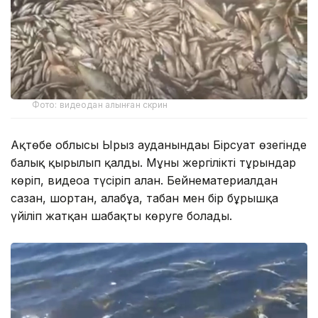
Фото: видеодан алынған скрин
Ақтөбе облысы Ырғыз ауданындағы Бірсуат өзегінде
балық қырылып қалды. Мұны жергілікті тұрғындар
көріп, видеоға түсіріп алған. Бейнематериалдан
сазан, шортан, алабұға, табан мен бір бұрышқа
үйіліп жатқан шабақты көруге болады.