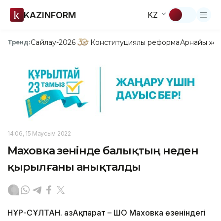
KAZINFORM
KZ
Сайлау-2026
Конституциялық реформа
Арнайы жо
Тренд:
14:06, 15 Маусым 2022
Маховка өзенінде балықтың неден
қырылғаны анықталды
НҰР-СҰЛТАН. ҚазАқпарат – ШҚО Маховка өзеніндегі