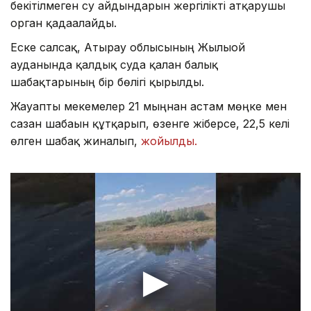
бекітілмеген су айдындарын жергілікті атқарушы
орган қадағалайды.
Еске салсақ, Атырау облысының Жылыой
ауданында қалдық суда қалған балық
шабақтарының бір бөлігі қырылды.
Жауапты мекемелер 21 мыңнан астам мөңке мен
сазан шабағын құтқарып, өзенге жіберсе, 22,5 келі
өлген шабақ жиналып,
жойылды.