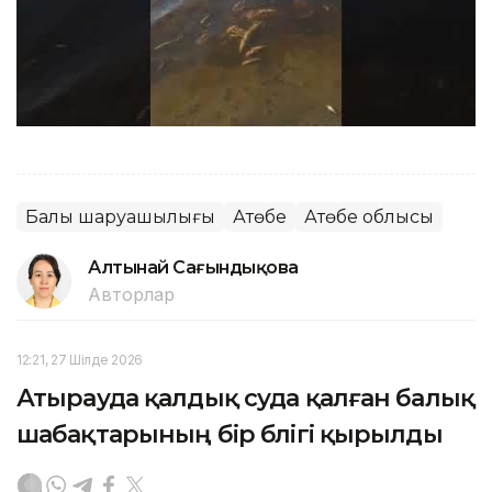
Балық шаруашылығы
Ақтөбе
Ақтөбе облысы
Алтынай Сағындықова
Авторлар
12:21, 27 Шілде 2026
Атырауда қалдық суда қалған балық
шабақтарының бір бөлігі қырылды