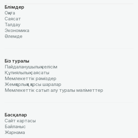
Бөлімдер
Оқиға
Саясат
Талдау
Экономика
Әлемде
Біз туралы
Пайдаланушылық келiciм
Құпиялылық саясаты
Мемлекеттік рәміздер
Жемқорлыққа қарсы шаралар
Мемлекеттік сатып алу туралы мәлiметтер
Басқалар
Сайт картасы
Байланыс
Жарнама