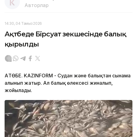
Авторлар
14:30, 04 Тамыз 2026
Ақтөбеде Бірсуат өзекшесінде балық
қырылды
АҚТӨБЕ. KAZINFORM - Судан және балықтан сынама
алынып жатыр. Ал балық өлексесі жиналып,
жойылады.