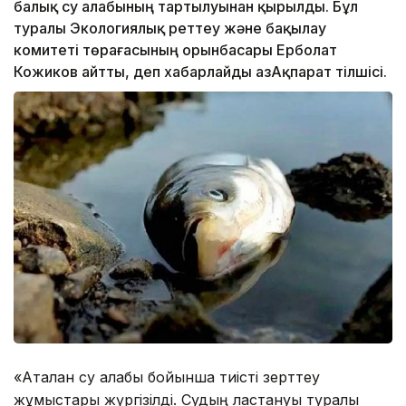
балық су алабының тартылуынан қырылды. Бұл
туралы Экологиялық реттеу және бақылау
комитеті төрағасының орынбасары Ерболат
Кожиков айтты, деп хабарлайды ҚазАқпарат тілшісі.
«Аталған су алабы бойынша тиісті зерттеу
жұмыстары жүргізілді. Судың ластануы туралы