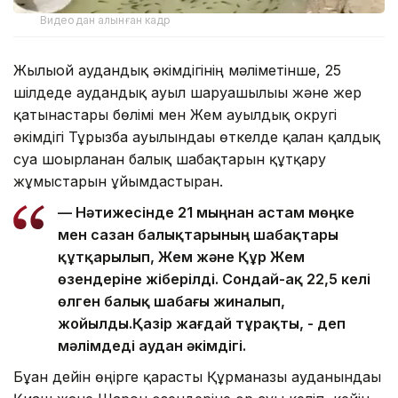
Видеодан алынған кадр
Жылыой аудандық әкімдігінің мәліметінше, 25
шілдеде аудандық ауыл шаруашылығы және жер
қатынастары бөлімі мен Жем ауылдық округі
әкімдігі Тұрғызба ауылындағы өткелде қалған қалдық
суға шоғырланған балық шабақтарын құтқару
жұмыстарын ұйымдастырған.
— Нәтижесінде 21 мыңнан астам мөңке
мен сазан балықтарының шабақтары
құтқарылып, Жем және Құр Жем
өзендеріне жіберілді. Сондай-ақ 22,5 келі
өлген балық шабағы жиналып,
жойылды.Қазір жағдай тұрақты, - деп
мәлімдеді аудан әкімдігі.
Бұған дейін өңірге қарасты Құрманғазы ауданындағы