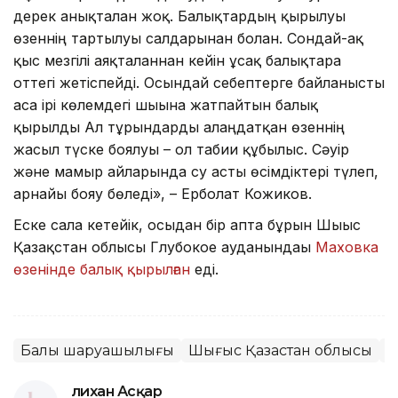
дерек анықталған жоқ. Балықтардың қырылуы
өзеннің тартылуы салдарынан болған. Сондай-ақ
қыс мезгілі аяқталғаннан кейін ұсақ балықтарға
оттегі жетіспейді. Осындай себептерге байланысты
аса ірі көлемдегі шығынға жатпайтын балық
қырылды Ал тұрғындарды алаңдатқан өзеннің
жасыл түске боялуы – ол табиғи құбылыс. Сәуір
және мамыр айларында су асты өсімдіктері түлеп,
арнайы бояу бөледі», – Ерболат Кожиков.
Еске сала кетейік, осыдан бір апта бұрын Шығыс
Қазақстан облысы Глубокое ауданындағы
Маховка
өзенінде балық қырылған
еді.
Балық шаруашылығы
Шығыс Қазақстан облысы
Э
Әлихан Асқар