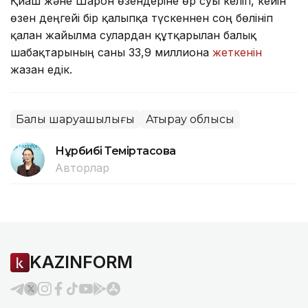
Қиғаш және Шарон өзендеріне өр суы келіп, кейін
өзен деңгейі бір қалыпқа түскеннен соң бөлініп
қалған жайылма сулардан құтқарылған балық
шабақтарының саны 33,9 миллионға
жеткенін
жазған едік.
Балық шаруашылығы
Атырау облысы
Нұрбибі Теміртасова
Авторлар
KAZINFORM