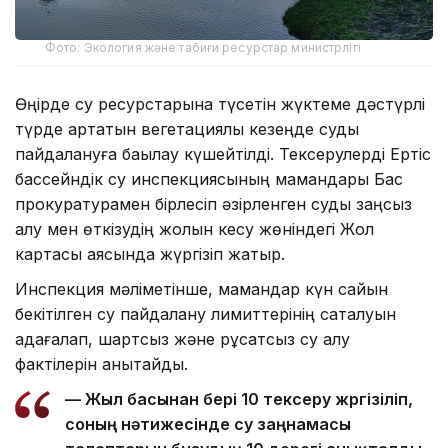
Фото: Экология және табиғи ресурстар министрлігі
Өңірде су ресурстарына түсетін жүктеме дәстүрлі
түрде артатын вегетациялық кезеңде суды
пайдалануға бақылау күшейтілді. Тексерулерді Ертіс
бассейндік су инспекциясының мамандары Бас
прокуратурамен бірлесіп әзірленген суды заңсыз
алу мен өткізудің жолын кесу жөніндегі Жол
картасы аясында жүргізіп жатыр.
Инспекция мәліметінше, мамандар күн сайын
бекітілген су пайдалану лимиттерінің сақталуын
қадағалап, шартсыз және рұқсатсыз су алу
фактілерін анықтайды.
— Жыл басынан бері 10 тексеру жүргізіліп,
соның нәтижесінде су заңнамасы