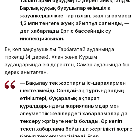
талаптарын бұзудың 10 дерегі анықталды.
Барлық құқық бұзушылар әкімшілік
жауапкершілікке тартылып, жалпы сомасы
1,3 млн теңгеге жуық айыппұл салынды, —
деп хабарлады Ертіс бассейндік су
инспекциясынан.
Ең көп заңбұзушылық Тарбағатай ауданында
тіркелді (4 дерек). Ұлан және Күршім
аудандарында екі деректен, Самар ауданында бір
дерек анықталған.
— Бақылау тек жоспарлы іс-шаралармен
шектелмейді. Сондай-ақ тұрғындардың
өтініштері, бұқаралық ақпарат
құралдарындағы жарияланымдар мен
әлеуметтік желілердегі хабарламалар да
тексеру жүргізуге негіз болады. Әр келіп
түскен хабарлама бойынша жергілікті жерге
барып тексеру жүргізіледі. Егер