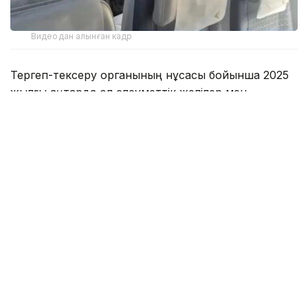
Видеодан алынған кадр
Тергеп-тексеру органының нұсқасы бойынша 2025
жылғы қаңтарда ол әлеуметтік желілер мен
мессенджерлердегі ауқымды аудиторияны
пайдалана отырып, сыйақы үшін заңсыз интернет-
казино жарнамасын орналастырған және Қазақстан
азаматтарын құмар ойындарына қатысуға тартқан.
Интернет-казиноны насихаттағаны үшін оның
криптовалюталық әмиянына 200 мың АҚШ доллары
түскен.
— Қылмыстық топтың қатысушылары 2021
жылдан бастап 2025 жылды қоса
есептеген мерзімде Қазақстанда бірнеше
заңсыз онлайн-казиноның қызметін