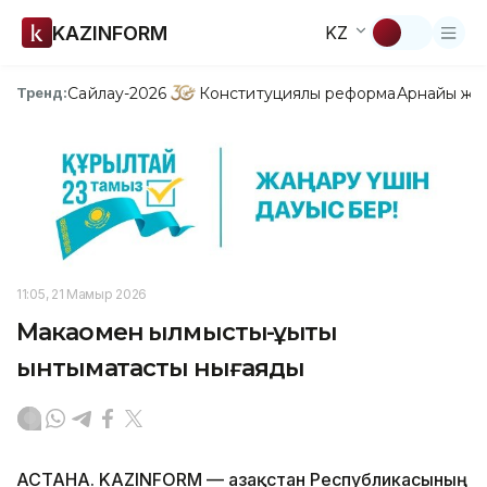
KAZINFORM
KZ
Сайлау-2026
Конституциялық реформа
Арнайы жо
Тренд:
11:05, 21 Мамыр 2026
Макаомен қылмыстық-құқықтық
ынтымақтастық нығаяды
АСТАНА. KAZINFORM — Қазақстан Республикасының