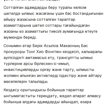
Сотталған адамдарды беру туралы келісім
шетелде қылмыс жасағаны үшін бас бостандығынан
айыру жазасына сотталған тараптар
азаматтарына шетел соттары тағайындаған
жазаны өз азаматтығы тиесілі аумағында өтеуге
мүмкіндік береді.
Сонымен қатар Берік Асылов Макаоның Бас
прокуроры Тонг Хио Фонгпен кездесіп, халықаралық
қауіпсіздікті қамтамасыз ету, трансұлттық қылмыс
түрлеріне қарсы бірлескен іс-қимыл,
инвестицияларды қорғау және тарту, қылмыстық
жолмен алынған активтерді іздестіру және қайтару
мәселелерін талқылады.
Кездесу қорытындысы бойынша тараптар
ынтымақтастықты тереңдету, жедел ақпарат алмасу
бойынша алдағы қадамдарды айқындап, өзара