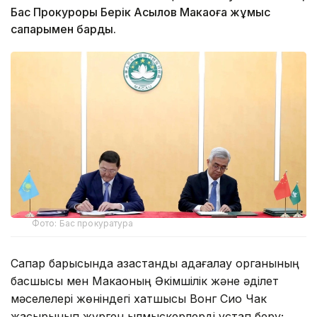
Бас Прокуроры Берік Асылов Макаоға жұмыс
сапарымен барды.
Фото: Бас прокуратура
Сапар барысында қазақстандық қадағалау органының
басшысы мен Макаоның Әкімшілік және әділет
мәселелері жөніндегі хатшысы Вонг Сио Чак
жасырынып жүрген қылмыскерлерді ұстап беру;