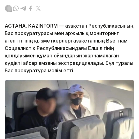
АСТАНА. KAZINFORM — Қазақстан Республикасының
Бас прокуратурасы мен Қаржылық мониторинг
агенттігінің қызметкерлері Қазақстанның Вьетнам
Социалистік Республикасындағы Елшілігінің
қолдауымен құмар ойындарын жарнамалаған
күдікті Қайсар Қамзаны экстрадициялады. Бұл туралы
Бас прокуратура мәлім етті.