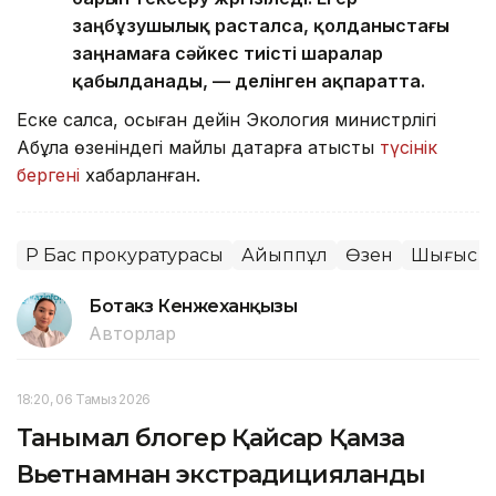
заңбұзушылық расталса, қолданыстағы
заңнамаға сәйкес тиісті шаралар
қабылданады, — делінген ақпаратта.
Еске салсақ, осыған дейін Экология министрлігі
Ақбұлақ өзеніндегі майлы дақтарға қатысты
түсінік
бергені
хабарланған.
ҚР Бас прокуратурасы
Айыппұл
Өзен
Шығыс Қа
Ботакөз Кенжеханқызы
Авторлар
18:20, 06 Тамыз 2026
Танымал блогер Қайсар Қамза
Вьетнамнан экстрадицияланды