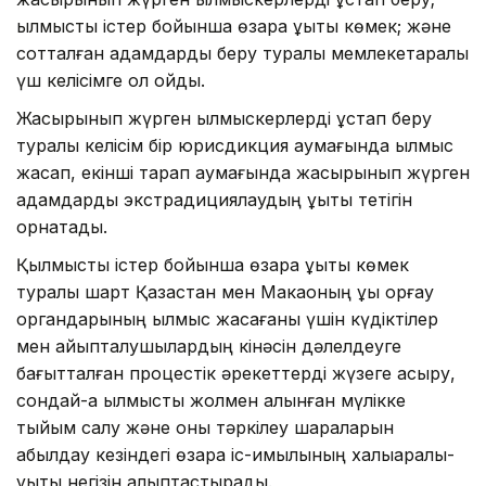
қылмыстық істер бойынша өзара құқықтық көмек; және
сотталған адамдарды беру туралы мемлекетаралық
үш келісімге қол қойды.
Жасырынып жүрген қылмыскерлерді ұстап беру
туралы келісім бір юрисдикция аумағында қылмыс
жасап, екінші тарап аумағында жасырынып жүрген
адамдарды экстрадициялаудың құқықтық тетігін
орнатады.
Қылмыстық істер бойынша өзара құқықтық көмек
туралы шарт Қазақстан мен Макаоның құқық қорғау
органдарының қылмыс жасағаны үшін күдіктілер
мен айыпталушылардың кінәсін дәлелдеуге
бағытталған процестік әрекеттерді жүзеге асыру,
сондай-ақ қылмыстық жолмен алынған мүлікке
тыйым салу және оны тәркілеу шараларын
қабылдау кезіндегі өзара іс-қимылының халықаралық-
құқықтық негізін қалыптастырады.