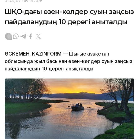
01:49, 07 Тамыз 2026
ШҚО-дағы өзен-көлдер суын заңсыз
пайдаланудың 10 дерегі анықталды
ӨСКЕМЕН. KAZINFORM — Шығыс Қазақстан
облысында жыл басынан өзен-көлдер суын заңсыз
пайдаланудың 10 дерегі анықталды.