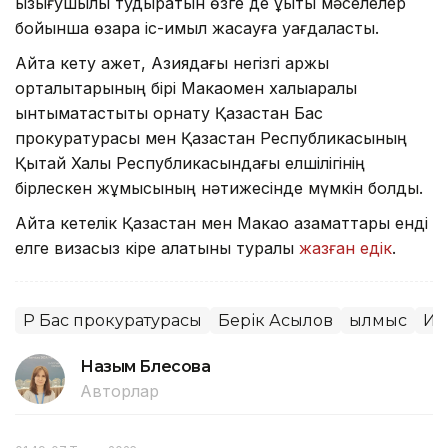
қызығушылық тудыратын өзге де құқықтық мәселелер
бойынша өзара іс-қимыл жасауға уағдаласты.
Айта кету қажет, Азиядағы негізгі қаржы
орталықтарының бірі Макаомен халықаралық
ынтымақтастықты орнату Қазақстан Бас
прокуратурасы мен Қазақстан Республикасының
Қытай Халық Республикасындағы елшілігінің
бірлескен жұмысының нәтижесінде мүмкін болды.
Айта кетелік Қазақстан мен Макао азаматтары енді
елге визасыз кіре алатыны туралы
жазған едік
.
ҚР Бас прокуратурасы
Берік Асылов
Қылмыс
Ин
Назым Бөлесова
Авторлар