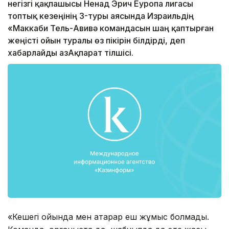
негізгі қақпашысы Ненад Эрич Еуропа лигасы
топтық кезеңінің 3-туры аясында Израильдің
«Маккаби Тель-Авивә командасын шаң қаптырған
жеңісті ойын туралы өз пікірін білдірді, деп
хабарлайды ҚазАқпарат тілшісі.
«Кешегі ойында мен атқарар еш жұмыс болмады.