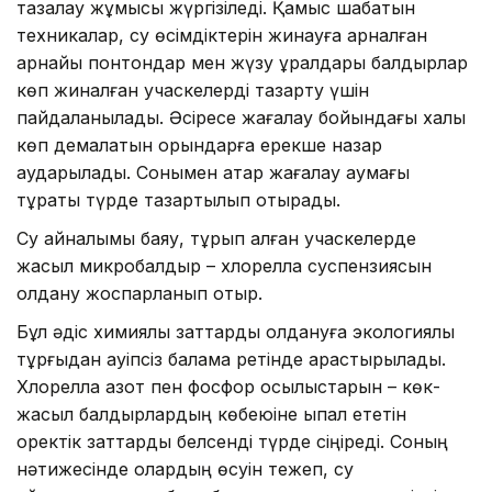
тазалау жұмысы жүргізіледі. Қамыс шабатын
техникалар, су өсімдіктерін жинауға арналған
арнайы понтондар мен жүзу құралдары балдырлар
көп жиналған учаскелерді тазарту үшін
пайдаланылады. Әсіресе жағалау бойындағы халық
көп демалатын орындарға ерекше назар
аударылады. Сонымен қатар жағалау аумағы
тұрақты түрде тазартылып отырады.
Су айналымы баяу, тұрып қалған учаскелерде
жасыл микробалдыр – хлорелла суспензиясын
қолдану жоспарланып отыр.
Бұл әдіс химиялық заттарды қолдануға экологиялық
тұрғыдан қауіпсіз балама ретінде қарастырылады.
Хлорелла азот пен фосфор қосылыстарын – көк-
жасыл балдырлардың көбеюіне ықпал ететін
қоректік заттарды белсенді түрде сіңіреді. Соның
нәтижесінде олардың өсуін тежеп, су