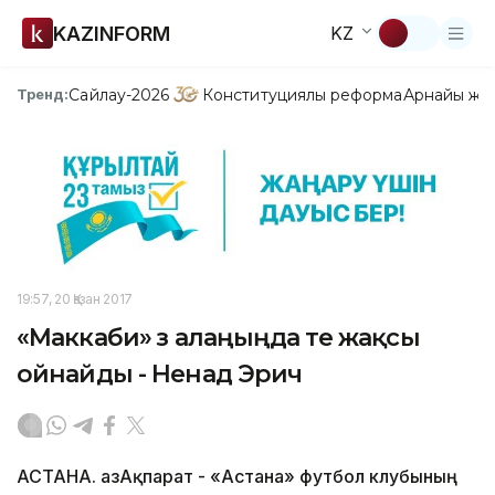
KAZINFORM
KZ
Сайлау-2026
Конституциялық реформа
Арнайы жо
Тренд:
19:57, 20 Қазан 2017
«Маккаби» өз алаңыңда өте жақсы
ойнайды - Ненад Эрич
АСТАНА. ҚазАқпарат - «Астана» футбол клубының