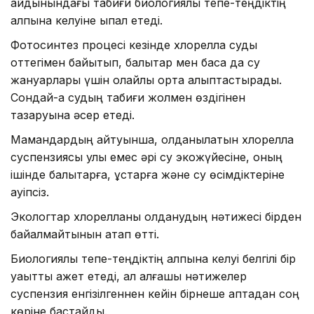
айдынындағы табиғи биологиялық тепе-теңдіктің
қалпына келуіне ықпал етеді.
Фотосинтез процесі кезінде хлорелла суды
оттегімен байытып, балықтар мен басқа да су
жануарлары үшін қолайлы орта қалыптастырады.
Сондай-ақ судың табиғи жолмен өздігінен
тазаруына әсер етеді.
Мамандардың айтуынша, қолданылатын хлорелла
суспензиясы улы емес әрі су экожүйесіне, оның
ішінде балықтарға, құстарға және су өсімдіктеріне
қауіпсіз.
Экологтар хлорелланы қолданудың нәтижесі бірден
байқалмайтынын атап өтті.
Биологиялық тепе-теңдіктің қалпына келуі белгілі бір
уақытты қажет етеді, ал алғашқы нәтижелер
суспензия енгізілгеннен кейін бірнеше аптадан соң
көріне бастайды.