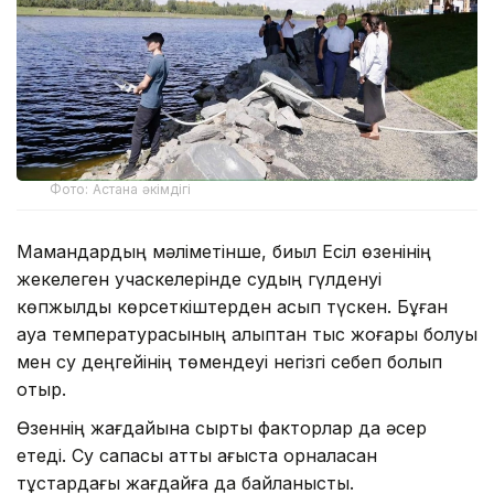
Фото: Астана әкімдігі
Мамандардың мәліметінше, биыл Есіл өзенінің
жекелеген учаскелерінде судың гүлденуі
көпжылдық көрсеткіштерден асып түскен. Бұған
ауа температурасының қалыптан тыс жоғары болуы
мен су деңгейінің төмендеуі негізгі себеп болып
отыр.
Өзеннің жағдайына сыртқы факторлар да әсер
етеді. Су сапасы қатты ағыста орналасқан
тұстардағы жағдайға да байланысты.