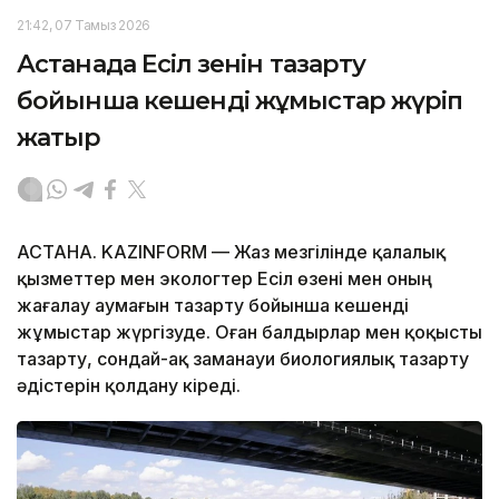
21:42, 07 Тамыз 2026
Астанада Есіл өзенін тазарту
бойынша кешенді жұмыстар жүріп
жатыр
АСТАНА. KAZINFORM — Жаз мезгілінде қалалық
қызметтер мен экологтер Есіл өзені мен оның
жағалау аумағын тазарту бойынша кешенді
жұмыстар жүргізуде. Оған балдырлар мен қоқысты
тазарту, сондай-ақ заманауи биологиялық тазарту
әдістерін қолдану кіреді.