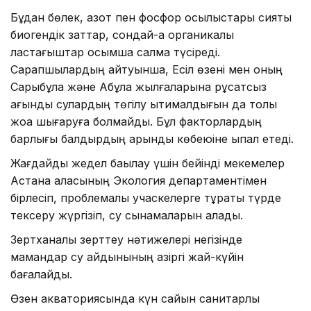
Бұдан бөлек, азот пен фосфор қосылыстары сияқты
биогендік заттар, сондай-ақ органикалық
ластағыштар қосымша салмақ түсіреді.
Сарапшылардың айтуынша, Есіл өзені мен оның
Сарыбұлақ және Ақбұлақ жылғаларына рұқсатсыз
ағынды сулардың төгілу ықтималдығын да толық
жоққа шығаруға болмайды. Бұл факторлардың
барлығы балдырдың қарқынды көбеюіне ықпал етеді.
Жағдайды жедел бақылау үшін бейінді мекемелер
Астана қаласының Экология департаментімен
бірлесіп, проблемалы учаскелерге тұрақты түрде
тексеру жүргізіп, су сынамаларын алады.
Зертханалық зерттеу нәтижелері негізінде
мамандар су айдынының қазіргі жай-күйін
бағалайды.
Өзен акваториясында күн сайын санитарлық