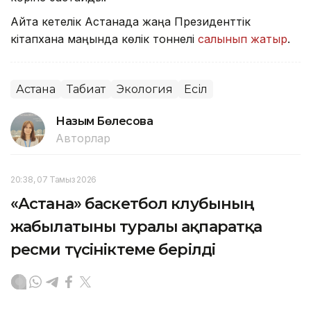
Айта кетелік Астанада жаңа Президенттік
кітапхана маңында көлік тоннелі
салынып жатыр
.
Астана
Табиғат
Экология
Есіл
Назым Бөлесова
Авторлар
20:38, 07 Тамыз 2026
«Астана» баскетбол клубының
жабылатыны туралы ақпаратқа
ресми түсініктеме берілді