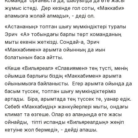
Команда қорғаныста да, шабуылда да өте жақсы
жұмыс істеді. Дер кезінде гол соқтық, «Маккаби»
қақпамызға жолай алмады», - деді ол.
«Астананың» топтан шығу мүмкіндіктері туралы
Эрич «А» тобындағы барлық төрт команданың
мықты екенін жеткізді. Сондай-ақ, Эрич
«Маккабимен» қарымта ойынның да қиын
болатынын баса айтты.
«Кеше «Вильяреал» «Славиямен» тең түсті, менің
ойымша барлығы біздің «Маккабимен» қарымта
ойынымызға байланысты. Егер қарымта ойында да
басым түссек, топтан шығу мүмкіндіктеріміз
артады. Бірақ, қарымтада тең түссек те, қуанар едік.
Себебі «Маккабидің» жанкүйерлері мықты, ондағы
климат та өзгеше. Олар өз алаңыңда өте жақсы
ойнайды, тіпті испандық «Вильяреалдың» жеңіп
кетуіне жол бермеді», - дейді қақпашы.