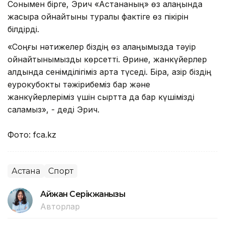
Сонымен бірге, Эрич «Астананың» өз алаңында
жақсырақ ойнайтыны туралы фактіге өз пікірін
білдірді.
«Соңғы нәтижелер біздің өз алаңымызда тәуір
ойнайтынымызды көрсетті. Әрине, жанкүйерлер
алдында сенімділігіміз арта түседі. Бірақ, қазір біздің
еурокубоктық тәжірибеміз бар және
жанкүйерлеріміз үшін сыртта да бар күшімізді
саламыз», - деді Эрич.
Фото: fca.kz
Астана
Спорт
Айжан Серікжанқызы
Авторлар