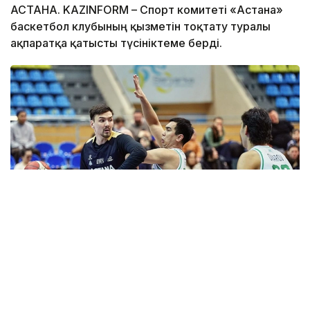
АСТАНА. KAZINFORM – Спорт комитеті «Астана»
баскетбол клубының қызметін тоқтату туралы
ақпаратқа қатысты түсініктеме берді.
Фото: astanabasket.kz
Спорт және дене шынықтыру істері комитетінің
төрағасы Руслан Есеналиннің мәліметінше соңғы