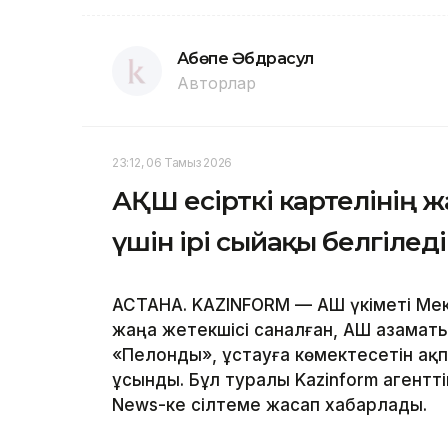
Ақбөпе Әбдрасул
Авторлар
23:12, 06 Тамыз 2026
АҚШ есірткі картелінің 
үшін ірі сыйақы белгіледі
АСТАНА. KAZINFORM — АҚШ үкіметі Мек
жаңа жетекшісі саналған, АҚШ азаматы
«Пелонды», ұстауға көмектесетін ақ
ұсынды. Бұл туралы Kazinform агентт
News-ке сілтеме жасап хабарлады.