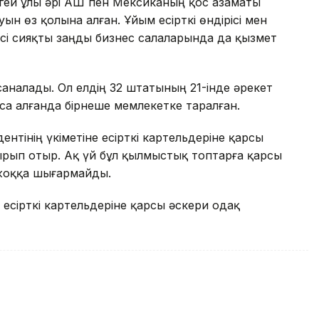
гей ұлы әрі АҚШ пен Мексиканың қос азаматы
ын өз қолына алған. Ұйым есірткі өндірісі мен
сі сияқты заңды бизнес салаларында да қызмет
 саналады. Ол елдің 32 штатының 21-інде әрекет
оса алғанда бірнеше мемлекетке таралған.
ентінің үкіметіне есірткі картельдеріне қарсы
рып отыр. Ақ үй бұл қылмыстық топтарға қарсы
 жоққа шығармайды.
есірткі картельдеріне қарсы әскери одақ