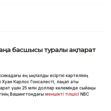
жаңа басшысы туралы ақпарат
сикадағы ең ықпалды есірткі картелінің
 Хуан Карлос Гонсалесті, лақап аты
парат үшін 25 млн доллар көлемінде сыйақы
ігінің Вашингтондағы
меншікті тілшісі
NBC