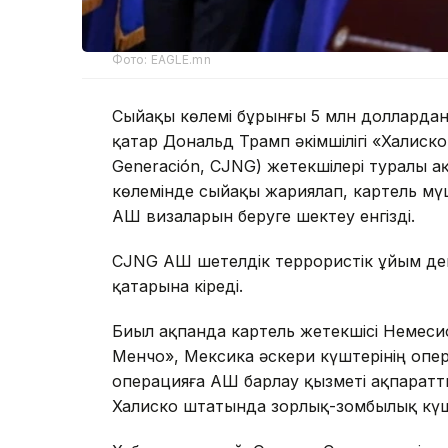
Фото: EAGLE.mn
Сыйақы көлемі бұрынғы 5 млн доллардан
қатар Дональд Трамп әкімшілігі «Халискон
Generación, CJNG) жетекшілері туралы 
көлемінде сыйақы жариялап, картель мүш
АҚШ визаларын беруге шектеу енгізді.
CJNG АҚШ шетелдік террористік ұйым деп 
қатарына кіреді.
Биыл ақпанда картель жетекшісі Немеси
Менчо», Мексика әскери күштерінің опер
операцияға АҚШ барлау қызметі ақпаратт
Халиско штатында зорлық-зомбылық күш