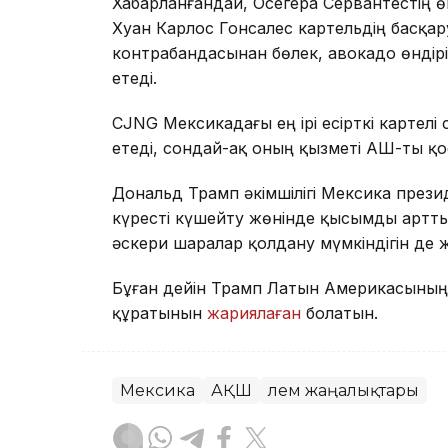
Хабарланғандай, Осегера Сервантестің ө
Хуан Карлос Гонсалес картельдің басқару
контрабандасынан бөлек, авокадо өндірі
етеді.
CJNG Мексикадағы ең ірі есірткі картелі
етеді, сондай-ақ оның қызметі АҚШ-ты қ
Дональд Трамп әкімшілігі Мексика презид
күресті күшейту жөнінде қысымды артты
әскери шаралар қолдану мүмкіндігін де
Бұған дейін Трамп Латын Америкасының 
құратынын
жариялаған
болатын.
Мексика
АҚШ
Әлем жаңалықтары