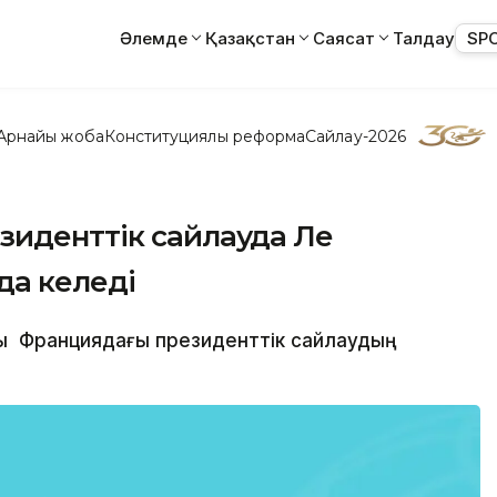
Әлемде
Қазақстан
Саясат
Талдау
SP
Арнайы жоба
Конституциялық реформа
Сайлау-2026
зиденттік сайлауда Ле
да келеді
рды Франциядағы президенттік сайлаудың