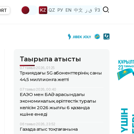
KZ
QZ
РУ
EN
中文
ق ز
ЎЗ
ORT
Тақырыпқа қатысты
07 тамыз 2026, 01:25
Түркиядағы 5G абоненттерінің саны
44,5 миллионға жетті
07 тамыз 2026, 00:40
ЕАЭО мен БАӘ арасындағы
экономикалық әріптестік туралы
келісім 2026 жылғы 6 қазанда
күшіне енеді
06 тамыз 2026, 23:52
Газада атыс тоқтағанына