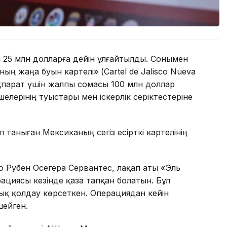
 25 млн долларға дейін ұлғайтылды. Сонымен
ың жаңа буын картелі» (Cartel de Jalisco Nueva
ақпарат үшін жалпы сомасы 100 млн доллар
елерінің туыстары мен іскерлік серіктестеріне
таныған Мексиканың сегіз есірткі картелінің
о Рубен Осегера Сервантес, лақап аты «Эль
ациясы кезінде қаза тапқан болатын. Бұл
ық қолдау көрсеткен. Операциядан кейін
ейген.