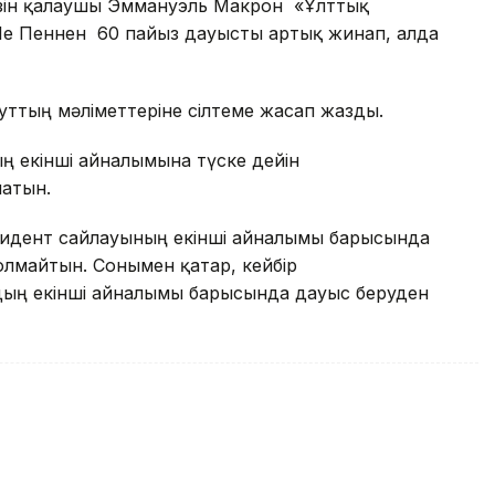
егізін қалаушы Эммануэль Макрон «Ұлттық
е Пеннен 60 пайыз дауысты артық жинап, алда
уттың мәліметтеріне сілтеме жасап жазды.
ң екінші айналымына түске дейін
атын.
зидент сайлауының екінші айналымы барысында
лмайтын. Сонымен қатар, кейбір
аудың екінші айналымы барысында дауыс беруден