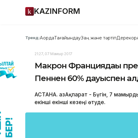
KAZINFORM
Ақорда
Тағайындау
Заң және тәртіп
Дерекқор
Тренд:
21:27, 07 Мамыр 2017
Макрон Франциядағы пре
Пеннен 60% дауыспен ал
АСТАНА. ҚазАқпарат - Бүгін, 7 мамы
екінші екінші кезеңі өтуде.