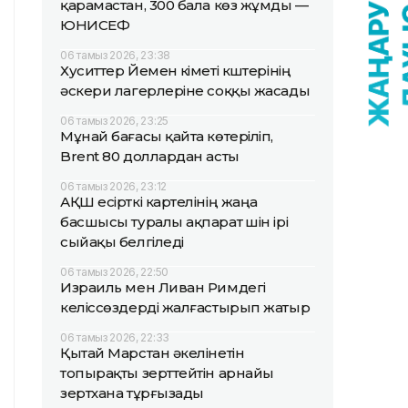
қарамастан, 300 бала көз жұмды —
ЮНИСЕФ
06 тамыз 2026, 23:38
Хуситтер Йемен үкіметі күштерінің
әскери лагерлеріне соққы жасады
06 тамыз 2026, 23:25
Мұнай бағасы қайта көтеріліп,
Brent 80 доллардан асты
06 тамыз 2026, 23:12
АҚШ есірткі картелінің жаңа
басшысы туралы ақпарат үшін ірі
сыйақы белгіледі
06 тамыз 2026, 22:50
Израиль мен Ливан Римдегі
келіссөздерді жалғастырып жатыр
06 тамыз 2026, 22:33
Қытай Марстан әкелінетін
топырақты зерттейтін арнайы
зертхана тұрғызады