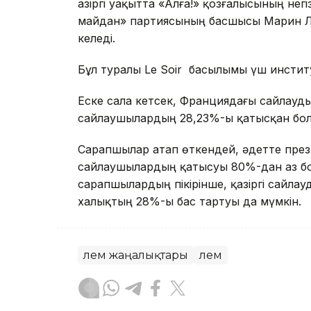
Қазіргі уақытта «Алға!» қозғалысының н
майдан» партиясының басшысы Марин Л
келеді.
Бұл туралы Le Soir басылымы үш инстит
Еске сала кетсек, Франциядағы сайлауды
сайлаушылардың 28,23%-ы қатысқан бол
Сарапшылар атап өткендей, әдетте пре
сайлаушылардың қатысуы 80%-дан аз бо
сарапшылардың пікірінше, қазіргі сайл
халықтың 28%-ы бас тартуы да мүмкін.
Әлем жаңалықтары
Әлем