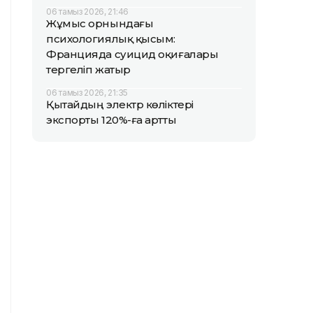
06 тамыз 2026, 21:46
Жұмыс орнындағы
психологиялық қысым:
Францияда суицид оқиғалары
тергеліп жатыр
06 тамыз 2026, 21:35
Қытайдың электр көліктері
экспорты 120%-ға артты