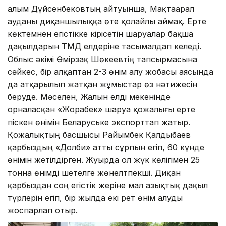
Ғалым Дүйсенбековтың айтуынша, Мақтаарал
ауданы диқаншылыққа өте қолайлы аймақ. Ерте
көктемнен егістікке кірісетін шаруалар бақша
дақылдарын ТМД елдеріне тасымалдап келеді.
Облыс әкімі Өмірзақ Шөкеевтің тапсырмасына
сәйкес, бір алқаптан 2-3 өнім алу жобасы аясында
да атқарылып жатқан жұмыстар өз нәтижесін
беруде. Мәселен, Жалын елді мекенінде
орналасқан «Жорабек» шаруа қожалығы ерте
піскен өнімін Беларуське экспорттап жатыр.
Қожалықтың басшысы Райымбек Қалдыбаев
қарбыздың «Долби» атты сұрпын егіп, 60 күнде
өнімін жетілдірген. Жуырда ол жүк көлігімен 25
тонна өнімді шетелге жөнелтпекші. Диқан
қарбыздан соң егістік жеріне мал азықтық дақыл
түрлерін егіп, бір жылда екі рет өнім алуды
жоспарлап отыр.