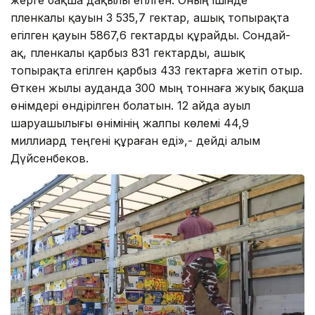
пленкалы қауын 3 535,7 гектар, ашық топырақта
егілген қауын 5867,6 гектарды құрайды. Сондай-
ақ, пленкалы қарбыз 831 гектарды, ашық
топырақта егілген қарбыз 433 гектарға жетіп отыр.
Өткен жылы ауданда 300 мың тоннаға жуық бақша
өнімдері өндірілген болатын. 12 айда ауыл
шаруашылығы өнімінің жалпы көлемі 44,9
миллиард теңгені құраған еді»,- дейді Ғалым
Дүйсенбеков.