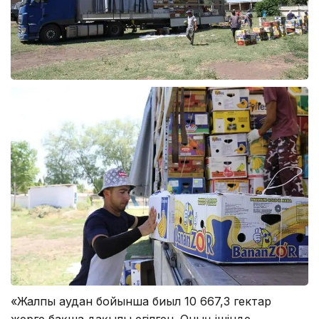
«Жалпы аудан бойынша биыл 10 667,3 гектар
жерге бақша дақылы егілген. Оның ішінде