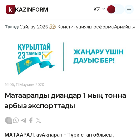
KAZINFORM
KZ
Сайлау-2026
Конституциялық реформа
Арнайы жо
Тренд:
16:05, 11 Маусым 2020
Мақтааралдық диқандар 1 мың тонна
қарбыз экспорттады
МАҚТААРАЛ. ҚазАқпарат - Түркістан облысы,