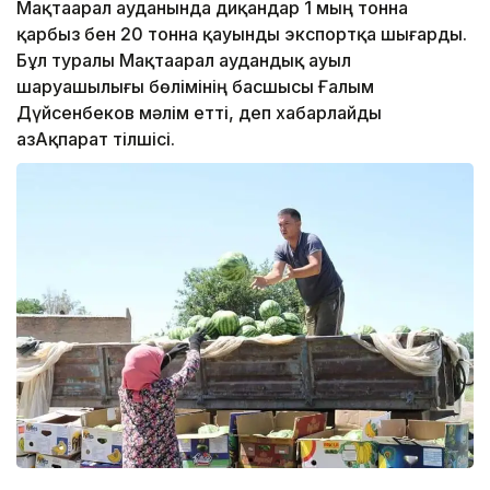
Мақтаарал ауданында диқандар 1 мың тонна
қарбыз бен 20 тонна қауынды экспортқа шығарды.
Бұл туралы Мақтаарал аудандық ауыл
шаруашылығы бөлімінің басшысы Ғалым
Дүйсенбеков мәлім етті, деп хабарлайды
ҚазАқпарат тілшісі.