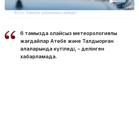
Фото: Алматы қаласының әкімдігі
6 тамызда қолайсыз метеорологиялық
жағдайлар Ақтөбе және Талдықорған
қалаларында күтіледі, – делінген
хабарламада.
Қолайсыз метеорологиялық жағдайлар –
атмосфералық ауаның беткі қабатында зиянды
(ластаушы) заттардың шоғырлануына ықпал ететін
қысқамерзімді метеофакторлардың (тымық ауа
райы, жеңіл жел, тұман, инверсия) жиынтығы.
Қолайсыз метеорологиялық жағдай кезінде
елдімекендердегі атмосфералық ауаның сапасы
нашарлауы ықтимал.
Айта кетейік, Петропавлда
өткір жағымсыз иіс