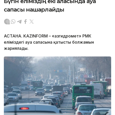
Бүгін еліміздің екі қаласында ауа
сапасы нашарлайды
АСТАНА. KAZINFORM – «Қазгидромет» РМК
еліміздегі ауа сапасына қатысты болжамын
жариялады.