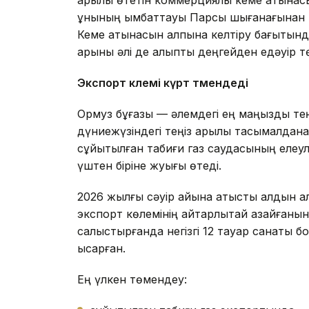
арқылы өтетін коммерциялық кеме қатына
құнының қымбаттауы Парсы шығанағынан т
Кеме қатынасын қалпына келтіру бағытынд
қарқыны әлі де қалыпты деңгейден едәуір т
Экспорт көлемі күрт төмендеді
Ормуз бұғазы — әлемдегі ең маңызды теңіз
дүниежүзіндегі теңіз арқылы тасымалдан
сұйытылған табиғи газ саудасының елеул
үштен біріне жуығы өтеді.
2026 жылғы сәуір айына қатысты алдын а
экспорт көлемінің айтарлықтай азайғаны
салыстырғанда негізгі 12 тауар санаты б
қысқарған.
Ең үлкен төмендеу: