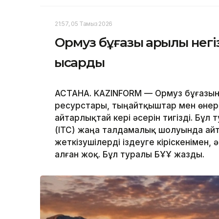
21:57, 05 Тамыз 2026
Ормуз бұғазы арқылы негі
қысқарды
АСТАНА. KAZINFORM — Ормуз бұғазын
ресурстары, тыңайтқыштар мен өнеркә
айтарлықтай кері әсерін тигізді. Бұ
(ITC) жаңа талдамалық шолуында ай
жеткізушілерді іздеуге кіріскенімен, 
алған жоқ. Бұл туралы БҰҰ жазды.