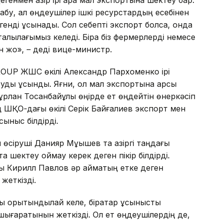
енмен қазір ірі қара мал экспортына шектеу бар.
абу, ал өңдеушілер ішкі ресурстардың есебінен
егенді ұсынады. Сол себепті экспорт болса, онда
алқылағымыз келеді. Бірақ біз фермерлерді немесе
н жоқ», – деді вице-министр.
UP ЖШС өкілі Александр Пархоменко ірі
ды ұсынды. Яғни, ол мал экспортына қарсы
Нұрлан Тоқсанбайұлы өңірде ет өңдейтін өнеркәсіп
ң ШҚО-дағы өкілі Серік Байғалиев экспорт мен
сыныс білдірді.
сіруші Данияр Мұқышев та қазіргі таңдағы
 шектеу қоймау керек деген пікір білдірді.
 Кирилл Павлов әр аймақтың етке деген
жеткізді.
ы қорытындылай келе, бірқатар ұсынысты
ығаратынын жеткізді. Ол ет өңдеушілердің де,