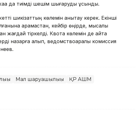
жаққа да тиімді шешім шығаруды ұсынды.
етті шикізаттың көлемін анықтау керек. Екінші
лғанына қарамастан, кейбір өңірде, мысалы
н жағдай тіркелді. Квота көлемін де қайта
лерді назарға алып, ведомствоаралық комиссия
енеев.
лығы
Мал шаруашылығы
ҚР АШМ