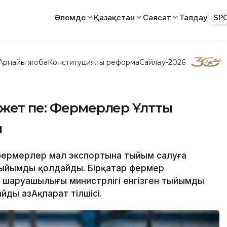
Әлемде
Қазақстан
Саясат
Талдау
SP
Арнайы жоба
Конституциялық реформа
Сайлау-2026
жет пе: Фермерлер Ұлттық
ы
і фермерлер мал экспортына тыйым салуға
тыйымды қолдайды. Бірқатар фермер
 шаруашылығы министрлігі енгізген тыйымды
йды ҚазАқпарат тілшісі.