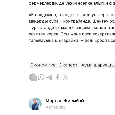
фермерлердің де уәжін есепке алып, екі 
«Ең алдымен, отандық ет өңдеушілерге қаж
маңызды сұрақ – контрабанда. Шектеу бо
Түркістанда ірі малды заңсыз экспорттаға
есептеу керек. Осы және басқа ескертпе
талқылауына шығарайық», – деді Ербол Ес
Экономика
Экспорт
Ауыл шаруашы
Марлан Жиембай
Авторлар