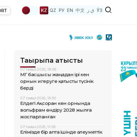
KZ
QZ
РУ
EN
中文
ق ز
ЎЗ
ORT
Тақырыпқа қатысты
07 тамыз 2026, 18:06
ҚМГ басшысы жаңадан ірі кен
орнын игеруге қатысты түсінік
берді
07 тамыз 2026, 16:50
Елдегі Ақсоран кен орнында
вольфрам өндіру 2028 жылға
жоспарланған
07 тамыз 2026, 11:08
Елімізде бір апта ішінде әлеуметтік