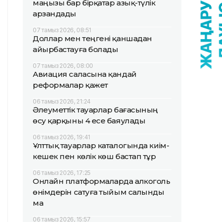
маңызы бар бірқатар азық-түлік
арзандады
07 тамыз 2026, 08:51
Доллар мен теңгені қаншадан
айырбастауға болады
07 тамыз 2026, 08:00
Авиация саласына қандай
реформалар қажет
06 тамыз 2026, 21:24
Әлеуметтік тауарлар бағасының
өсу қарқыны 4 есе баяулады
06 тамыз 2026, 19:41
Ұлттық тауарлар каталогында киім-
кешек пен көлік көш бастап тұр
06 тамыз 2026, 17:25
Онлайн платформаларда алкоголь
өнімдерін сатуға тыйым салынды
ма
06 тамыз 2026, 15:57