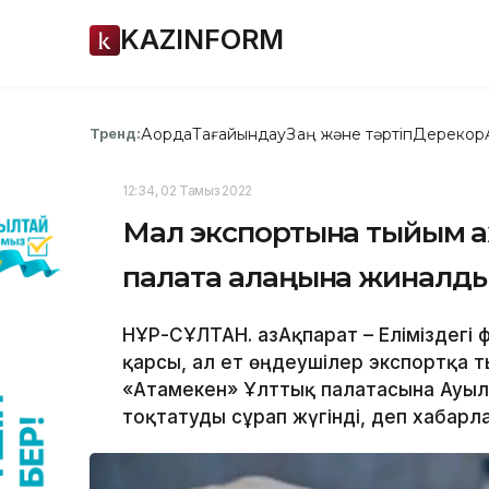
KAZINFORM
Ақорда
Тағайындау
Заң және тәртіп
Дерекқор
Тренд:
12:34, 02 Тамыз 2022
Мал экспортына тыйым қа
палата алаңына жиналд
НҰР-СҰЛТАН. ҚазАқпарат – Еліміздег
қарсы, ал ет өңдеушілер экспортқа 
«Атамекен» Ұлттық палатасына Ауыл
тоқтатуды сұрап жүгінді, деп хабарла