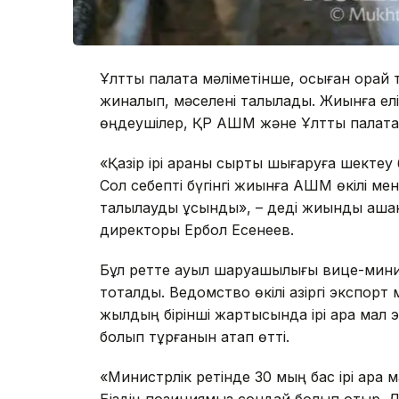
Ұлттық палата мәліметінше, осыған орай 
жиналып, мәселені талқылады. Жиынға елім
өңдеушілер, ҚР АШМ және Ұлттық палата
«Қазір ірі қараны сыртқы шығаруға шектеу
Сол себепті бүгінгі жиынға АШМ өкілі ме
талқылауды ұсындық», – деді жиынды ашқа
директоры Ербол Есенеев.
Бұл ретте ауыл шаруашылығы вице-минис
тоқталды. Ведомство өкілі қазіргі экспор
жылдың бірінші жартысында ірі қара мал
болып тұрғанын атап өтті.
«Министрлік ретінде 30 мың бас ірі қара 