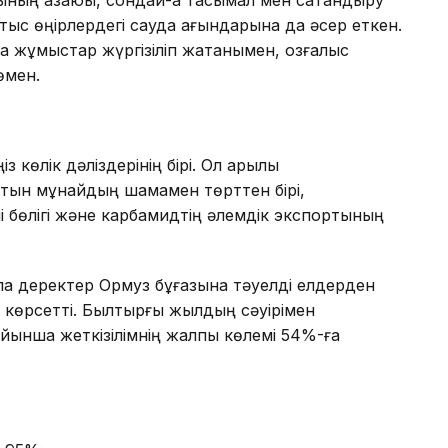
сының азаюы, сондай-ақ тасымал мен сақтандыру
ыс өңірлердегі сауда ағындарына да әсер еткен.
а жұмыстар жүргізіліп жатқанымен, қозғалыс
өмен.
 көлік дәліздерінің бірі. Ол арқылы
атын мұнайдың шамамен төрттен бірі,
і бөлігі және карбамидтің әлемдік экспортының
ла деректер Ормуз бұғазына тәуелді елдерден
н көрсетті. Былтырғы жылдың сәуірімен
ойынша жеткізілімнің жалпы көлемі 54%-ға