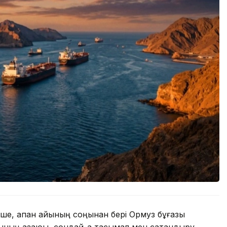
нше, ақпан айының соңынан бері Ормуз бұғазы