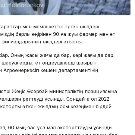
тараптар мен мемлекеттік орган өкілдері
іздің барлық өңірінен 90-ға жуық фермер мен ет
 филиалдарының өкілдері қатысты.
 бар. Оның жақсы жағы да бар, кері жағы да бар.
н шаруаларды, ет өңдеушілерді шақырып,
н Агроөнеркәсіп кешені департаментінің
трі Жеңіс Өсербай министрліктің позициясына
т мөлшерін реттеуді ұсынды. Сондай-ақ ол 2022
 экспорты өткен жылдың осы кезеңімен бірдей
мал, 60 мың бас ұсақ мал экспорттауды ұсындық.