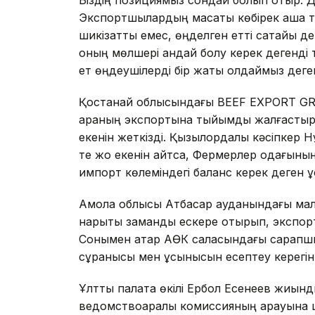
Біздің позициямыз сондай болып отыр. Дег
Экспортшылардың мақсаты көбірек ақша т
шикізатты емес, өңделген етті сатайық д
оның мөлшері қандай болу керек дегенді т
ет өңдеушілерді бір жақты қолдаймыз деге
Қостанай облысындағы BEEF EXPORT GRO
қараның экспортына тыйымды жалғастыру
екенін жеткізді. Қызылордалық кәсіпкер 
те жоқ екенін айтса, Фермерлер одағыны
импорт көлеміндегі баланс керек деген ұ
Ақмола облысы Атбасар ауданындағы мал ө
нарықтық заманды ескере отырып, экспортқа
Сонымен қатар АӨК саласындағы сарапшы
сұранысы мен ұсынысын есептеу керегін 
Ұлттық палата өкілі Ербол Есенеев жиынд
ведомствоаралық комиссияның қарауына ш