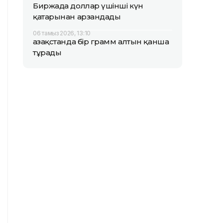
Биржада доллар үшінші күн
қатарынан арзандады
06 тамыз 2026, 13:10
Қазақстанда бір грамм алтын қанша
тұрады