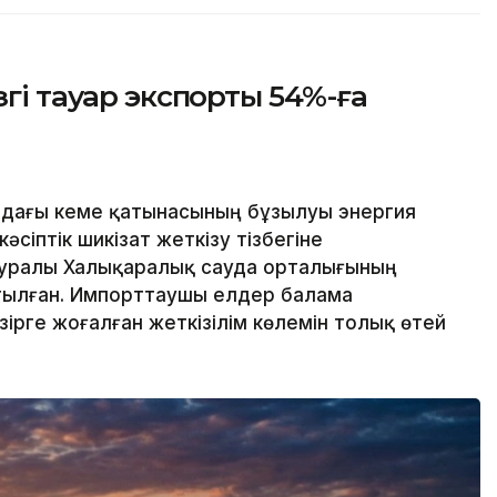
згі тауар экспорты 54%-ға
дағы кеме қатынасының бұзылуы энергия
сіптік шикізат жеткізу тізбегіне
л туралы Халықаралық сауда орталығының
тылған. Импорттаушы елдер балама
әзірге жоғалған жеткізілім көлемін толық өтей