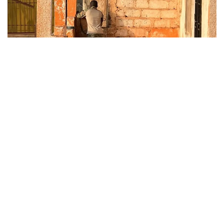
Фото: Reuters
Ел астанасы Бамакода жарылыстар мен атыс
дауыстары естілген. Әскери билік қақтығыстардың
жалғасып жатқанын растады.
– Қорғаныс және қауіпсіздік күштері қазіргі
уақытта шабуылдың бетін қайтару
жұмыстарын жүргізіп жатыр, – делінген
ресми мәлімдемеде.
Куәгерлер Reuters агенттігіне Кати әскери базасы
маңында жарылыстар болғанын және атыс