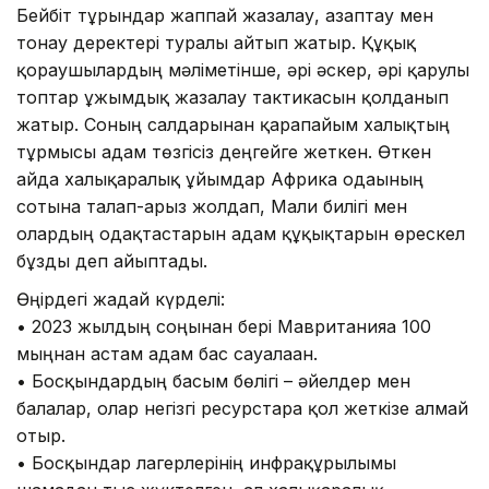
Бейбіт тұрғындар жаппай жазалау, азаптау мен
тонау деректері туралы айтып жатыр. Құқық
қорғаушылардың мәліметінше, әрі әскер, әрі қарулы
топтар ұжымдық жазалау тактикасын қолданып
жатыр. Соның салдарынан қарапайым халықтың
тұрмысы адам төзгісіз деңгейге жеткен. Өткен
айда халықаралық ұйымдар Африка одағының
сотына талап-арыз жолдап, Мали билігі мен
олардың одақтастарын адам құқықтарын өрескел
бұзды деп айыптады.
Өңірдегі жағдай күрделі:
• 2023 жылдың соңынан бері Мавританияға 100
мыңнан астам адам бас сауғалаған.
• Босқындардың басым бөлігі – әйелдер мен
балалар, олар негізгі ресурстарға қол жеткізе алмай
отыр.
• Босқындар лагерлерінің инфрақұрылымы