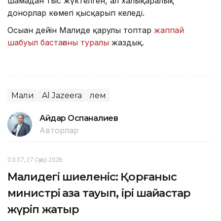
шамадан тыс жүктелген, ал халықаралық
донорлар көмегі қысқарып келеді.
Осыған дейін Малиде қарулы топтар
жаппай
шабуыл бастағаны туралы
жаздық.
Мали
Al Jazeera
Әлем
Айдар Оспаналиев
Авторлар
03:37, 27 Сәуір 2026
Малидегі шиеленіс: Қорғаныс
министрі қаза тауып, ірі шайқастар
жүріп жатыр