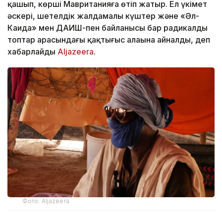
қашып, көрші Мавританияға өтіп жатыр. Ел үкімет
әскері, шетелдік жалдамалы күштер және «Әл-
Каида» мен ДАИШ-пен байланысы бар радикалды
топтар арасындағы қақтығыс алаңына айналды, деп
хабарлайды
Aljazeera
.
Фото: Aljazeera