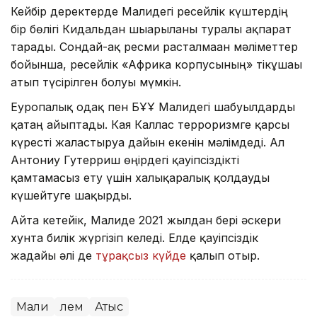
Кейбір деректерде Малидегі ресейлік күштердің
бір бөлігі Кидальдан шығарылғаны туралы ақпарат
тарады. Сондай-ақ ресми расталмаған мәліметтер
бойынша, ресейлік «Африка корпусының» тікұшағы
атып түсірілген болуы мүмкін.
Еуропалық одақ пен БҰҰ Малидегі шабуылдарды
қатаң айыптады. Кая Каллас терроризмге қарсы
күресті жалғастыруға дайын екенін мәлімдеді. Ал
Антониу Гутерриш өңірдегі қауіпсіздікті
қамтамасыз ету үшін халықаралық қолдауды
күшейтуге шақырды.
Айта кетейік, Малиде 2021 жылдан бері әскери
хунта билік жүргізіп келеді. Елде қауіпсіздік
жағдайы әлі де
тұрақсыз күйде
қалып отыр.
Мали
Әлем
Атыс