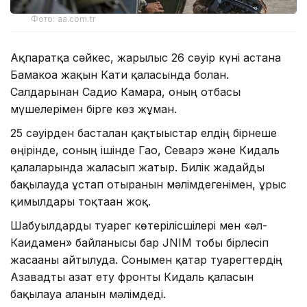
Фото: aa.com.tr
Ақпаратқа сәйкес, жарылыс 26 сәуір күні астана
Бамакоға жақын Кати қаласында болған.
Салдарынан Садио Камара, оның отбасы
мүшелерімен бірге көз жұмған.
25 сәуірден басталған қақтығыстар елдің бірнеше
өңірінде, соның ішінде Гао, Севарэ және Кидаль
қалаларында жалғасып жатыр. Билік жағдайды
бақылауда ұстап отырғанын мәлімдегенімен, ұрыс
қимылдары тоқтаған жоқ.
Шабуылдарды туарег көтерілісшілері мен «әл-
Каидамен» байланысы бар JNIM тобы бірлесіп
жасағаны айтылуда. Сонымен қатар туарегтердің
Азавадты азат ету фронты Кидаль қаласын
бақылауға алғанын мәлімдеді.