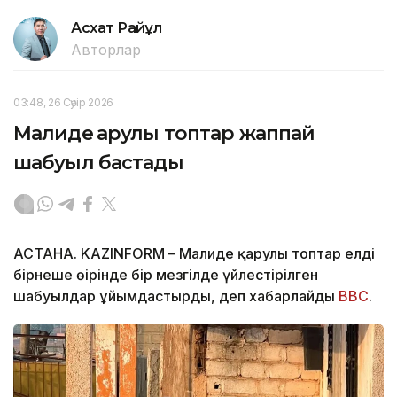
Асхат Райқұл
Авторлар
03:48, 26 Сәуір 2026
Малиде қарулы топтар жаппай
шабуыл бастады
АСТАНА. KAZINFORM – Малиде қарулы топтар елдің
бірнеше өңірінде бір мезгілде үйлестірілген
шабуылдар ұйымдастырды, деп хабарлайды
BBC
.