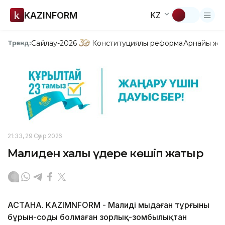
KAZINFORM
KZ
Сайлау-2026
Конституциялық реформа
Арнайы жо
Тренд:
21:33, 29 Сәуір 2026
Малиден халық үдере көшіп жатыр
АСТАНА. KAZIMNFORM - Малидің мыңдаған тұрғыны
бұрын-соңды болмаған зорлық-зомбылықтан