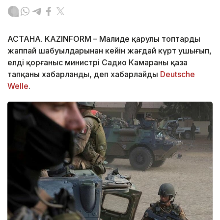
АСТАНА. KAZINFORM – Малиде қарулы топтардың
жаппай шабуылдарынан кейін жағдай күрт ушығып,
елдің қорғаныс министрі Садио Камараның қаза
тапқаны хабарланды, деп хабарлайды
Deutsche
Welle
.