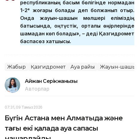
республиканың басым бөлігінде нормадан
1-2° жоғары болады деп болжанып отыр.
Онда жауын-шашын мөлшері еліміздің
батысында, оңтүстік, орталық өңірлерінде
шамадан көп болады», – деді Қазгидромет
баспасөз хатшысы.
Жаңбыр
Қазгидромет
Ауа райы
Жауын-шашы
Айжан Серікжанқызы
Авторлар
07:31, 09 Тамыз 2026
Бүгін Астана мен Алматыда және
тағы екі қалада ауа сапасы
нашарлайды