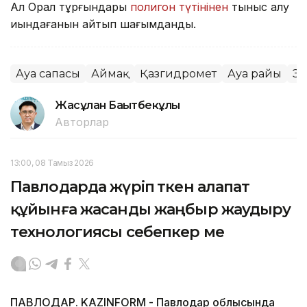
Ал Орал тұрғындары
полигон түтінінен
тыныс алу
қиындағанын айтып шағымданды.
Ауа сапасы
Аймақ
Қазгидромет
Ауа райы
Эк
Жасұлан Бақытбекұлы
Авторлар
13:00, 08 Тамыз 2026
Павлодарда жүріп өткен алапат
құйынға жасанды жаңбыр жаудыру
технологиясы себепкер ме
ПАВЛОДАР. KAZINFORM - Павлодар облысында