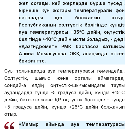
жел соғады, кей жерлерде бұршақ түседі.
Бірнеше күн жоғары температуралық фон
сақталады деп болжанып отыр.
Республиканың солтүстік бөлігінде күндіз
ауа температурасы +35°C дейін, оңтүстік
бөлігінде +40°C дейін ыстық болады», - деді
«Қазгидромет» РМК баспасөз хатшысы
Алина Исмагулова ОКҚ алаңында өткен
брифингте.
Суық толқындарда ауа температурасы төмендейді.
Солтүстік, шығыс және орталық аймақтарда,
сондай-ақ елдің оңтүстік-шығысындағы таулы
аудандарда түнде -5 градусқа дейін, күндіз +15°C
дейін, батыста және ҚР оңтүстік бөлігінде - түнде
+5 градусқа дейін, күндіз +26°C дейін болжанып
отыр.
«Мамыр айында ауа температурасы