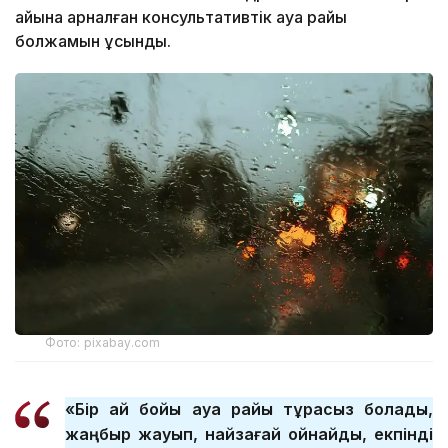
айына арналған консультативтік ауа райы
болжамын ұсынды.
Фото: pixabay.com
«Бір ай бойы ауа райы тұрақсыз болады,
жаңбыр жауып, найзағай ойнайды, екпінді