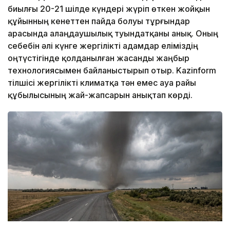
биылғы 20-21 шілде күндері жүріп өткен жойқын
құйынның кенеттен пайда болуы тұрғындар
арасында алаңдаушылық туындатқаны анық. Оның
себебін әлі күнге жергілікті адамдар еліміздің
оңтүстігінде қолданылған жасанды жаңбыр
технологиясымен байланыстырып отыр. Kazinform
тілшісі жергілікті климатқа тән емес ауа райы
құбылысының жай-жапсарын анықтап көрді.