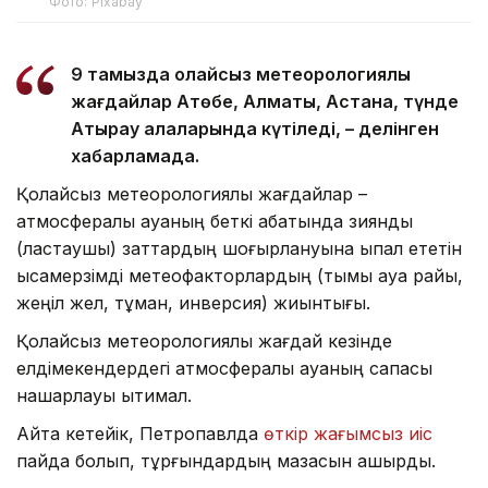
Фото: Pixabay
9 тамызда қолайсыз метеорологиялық
жағдайлар Ақтөбе, Алматы, Астана, түнде
Атырау қалаларында күтіледі, – делінген
хабарламада.
Қолайсыз метеорологиялық жағдайлар –
атмосфералық ауаның беткі қабатында зиянды
(ластаушы) заттардың шоғырлануына ықпал ететін
қысқамерзімді метеофакторлардың (тымық ауа райы,
жеңіл жел, тұман, инверсия) жиынтығы.
Қолайсыз метеорологиялық жағдай кезінде
елдімекендердегі атмосфералық ауаның сапасы
нашарлауы ықтимал.
Айта кетейік, Петропавлда
өткір жағымсыз иіс
пайда болып, тұрғындардың мазасын қашырды.