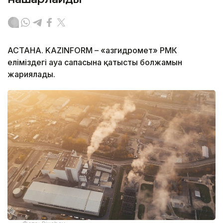
АСТАНА. KAZINFORM – «Қазгидромет» РМК
еліміздегі ауа сапасына қатысты болжамын
жариялады.