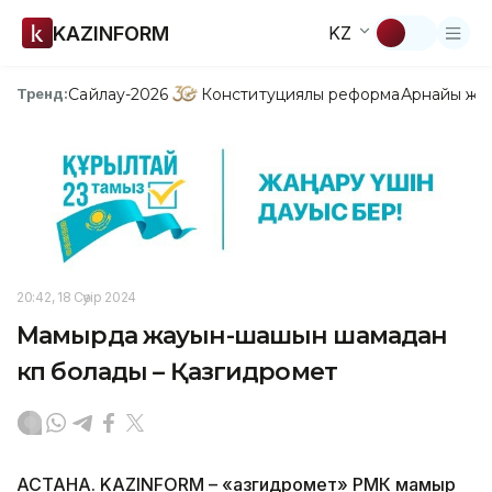
KAZINFORM
KZ
Сайлау-2026
Конституциялық реформа
Арнайы жо
Тренд:
20:42, 18 Сәуір 2024
Мамырда жауын-шашын шамадан
көп болады – Қазгидромет
АСТАНА. KAZINFORM – «Қазгидромет» РМК мамыр