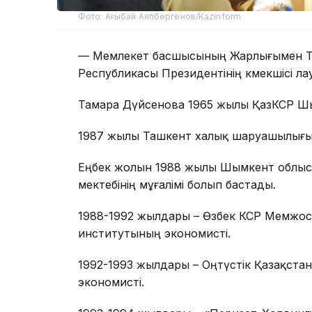
Фото: Ағыбай Аяпбергенов/Kazinform
— Мемлекет басшысының Жарлығымен Т
Республикасы Президентінің көмекшісі 
Тамара Дүйсенова 1965 жылы ҚазКСР Шы
1987 жылы Ташкент халық шаруашылығы
Еңбек жолын 1988 жылы Шымкент облыс
мектебінің мұғалімі болып бастады.
1988-1992 жылдары – Өзбек КСР Мемжо
институтының экономисті.
1992-1993 жылдары – Оңтүстік Қазақстан
экономисті.