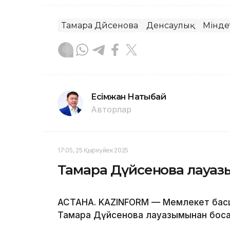
Тамара Дүйсенова
Денсаулық
Мінде
Есімжан Нақтыбай
Авторлар
17:05, 25 Қыркүйек 2025
Тамара Дүйсенова лауа
АСТАНА. KAZINFORM — Мемлекет ба
Тамара Дүйсенова лауазымынан боса