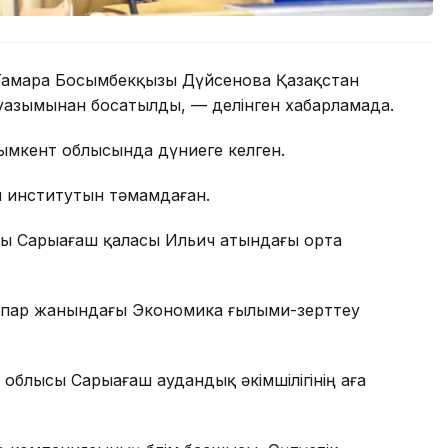
амара Босымбекқызы Дүйсенова Қазақстан
лауазымынан босатылды, — делінген хабарламада.
мкент облысында дүниеге келген.
 институтын тәмамдаған.
ы Сарыағаш қаласы Ильич атындағы орта
спар жанындағы Экономика ғылыми-зерттеу
 облысы Сарыағаш аудандық әкімшілігінің аға