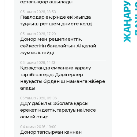
орталықтар ашылады
05 тамыз 2026, 18:53
Павлодар өңірінде екі жылда
тұңғыш рет үшем дүниеге келді
05 тамыз 2026, 17:20
Донор мен реципиенттің
сәйкестігін бағалайтын AI қалай
жұмыс істейді
05 тамыз 2026, 14:13
Қазақстанда емханаға қаралу
тәртібі өзгерді: Дәрігерлер
науқасты бірден үш маманға жібере
алады
05 тамыз 2026, 05:36
ДДҰ дабылы: Эболаға қарсы
әрекет індеттің таралуына ілесе
алмай отыр
04 тамыз 2026, 19:00
Донор тапсырған қаннан