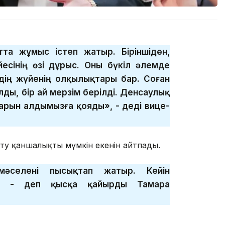
тта жұмыс істеп жатыр. Біріншіден,
есінің өзі дұрыс. Оны бүкіл әлемде
здің жүйенің олқылықтары бар. Соған
ы, бір ай мерзім берілді. Денсаулық
тарын алдымызға қояды», - деді вице-
йту қаншалықты мүмкін екенін айтпады.
әселені пысықтап жатыр. Кейін
», - деп қысқа қайырды Тамара