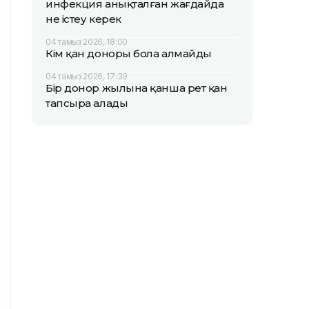
инфекция анықталған жағдайда
не істеу керек
04 тамыз 2026, 18:00
Кім қан доноры бола алмайды
04 тамыз 2026, 17:39
Бір донор жылына қанша рет қан
тапсыра алады