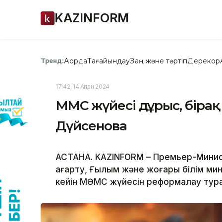
KAZINFORM
Ақорда
Тағайындау
Заң және тәртіп
Дерекқор
Тренд:
17:42, 14 Ақпан 2024
МӘМС жүйесі дұрыс, біра
Дүйсенова
АСТАНА. KAZINFORM – Премьер-Минис
ағарту, Ғылым және жоғары білім мини
кейін МӘМС жүйесін реформалау турал