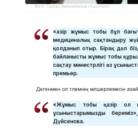
Фото: Солтан Жексенбеков / Kazinform
«Қазір жұмыс тобы бұл бағы
медициналық сақтандыру жүй
қолданып отыр. Бірақ дәл бі
байланысты жұмыс тобы құрылд
сақтау министрлігі өз ұсыныс
премьер.
Дегенмен ол төлемнің мөлшерлемесін аза
«Жұмыс тобы қазір ол м
ұсыныстарымызды береміз
Дүйсенова.