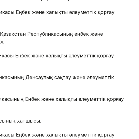
икасы Еңбек және халықты әлеуметтік қорғау
 Қазақстан Республикасының еңбек және
і.
икасы Еңбек және халықты әлеуметтік қорғау
икасының Денсаулық сақтау және әлеуметтік
икасының Еңбек және халықты әлеуметтік қорғау
ясының хатшысы.
икасы Еңбек және халықты әлеуметтік қорғау