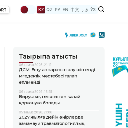
KZ
QZ
РУ
EN
中文
ق ز
ЎЗ
ORT
Тақырыпқа қатысты
06 тамыз 2026, 21:12
ДСМ: Есту аппаратын алу үшін енді
мүгедектік мәртебесі талап
етілмейді
06 тамыз 2026, 13:55
Вирустық гепатиттен қалай
қорғануға болады
05 тамыз 2026, 21:06
2027 жылға дейін өңірлерде
заманауи травматологиялық