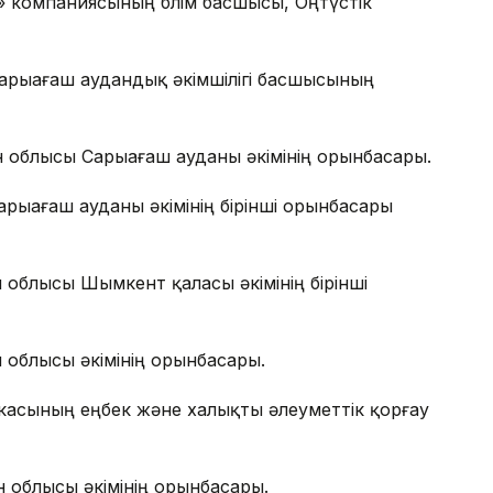
 компаниясының бөлім басшысы, Оңтүстік
арыағаш аудандық әкімшілігі басшысының
н облысы Сарыағаш ауданы әкімінің орынбасары.
рыағаш ауданы әкімінің бірінші орынбасары
 облысы Шымкент қаласы әкімінің бірінші
 облысы әкімінің орынбасары.
асының еңбек және халықты әлеуметтік қорғау
 облысы әкімінің орынбасары.