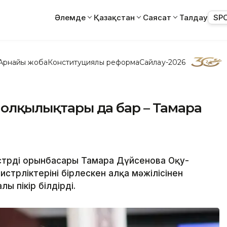
Әлемде
Қазақстан
Саясат
Талдау
SP
Арнайы жоба
Конституциялық реформа
Сайлау-2026
қ олқылықтары да бар – Тамара
трдің орынбасары Тамара Дүйсенова Оқу-
стрліктерінің бірлескен алқа мәжілісінен
ы пікір білдірді.