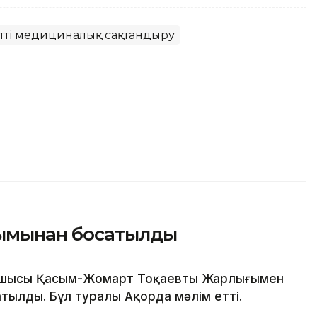
тті медициналық сақтандыру
зымынан босатылды
сшысы Қасым-Жомарт Тоқаевтың Жарлығымен
тылды. Бұл туралы Ақорда мәлім етті.