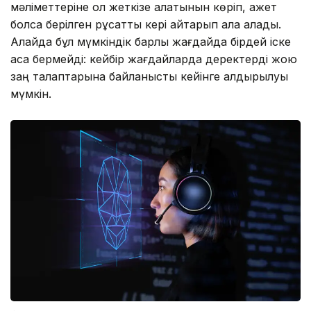
мәліметтеріне қол жеткізе алатынын көріп, қажет
болса берілген рұқсатты кері қайтарып ала алады.
Алайда бұл мүмкіндік барлық жағдайда бірдей іске
аса бермейді: кейбір жағдайларда деректерді жою
заң талаптарына байланысты кейінге қалдырылуы
мүмкін.