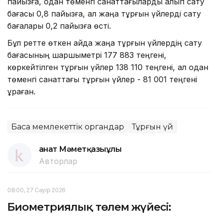
пайызға, одан төменгі санаттағыларды алып сату
бағасы 0,8 пайызға, ал жаңа тұрғын үйлерді сату
бағалары 0,2 пайызға өсті.
Бұл ретте өткен айда жаңа тұрғын үйлердің сату
бағасының шаршыметрі 177 883 теңгені,
көркейтілген тұрғын үйлер 138 110 теңгені, ал одан
төменгі санаттағы тұрғын үйлер - 81 001 теңгені
құраған.
Басқа мемлекеттік органдар
Тұрғын үй
Қанат Мәметқазыұлы
Авторлар
08:00, 27 Сәуір 2026
Биометриялық төлем жүйесі: