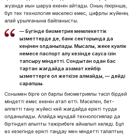
жүзінде қиын шаруа екенін айтады. Оның пікірінше,
бұл тек технология мәселесі емес, цифрлық жүйенің
қалай құрылғанына байланысты.
— Бүгінде биометрия мемлекеттік
қызметтерде де, банк секторында да
кеңінен қолданылады. Мысалы, жеке куәлік
немесе паспорт алу кезінде саусақ ізін
тапсыру міндетті. Сондықтан одан бас
тартқан жағдайда азамат кейбір
қызметтерге қол жеткізе алмайды, — дейді
сарапшы.
Сонымен бірге ол барлық биометриялық тәсіл бірдей
міндетті емес екенін атап өтті. Мәселен, бет-
әлпетті тану жүйесі кей жағдайда ерікті түрде
қолданылады. Алайда мұндай технологиялар да
біртіндеп қалыпты тәжірибеге айналып келеді. Бұл
өз кезегінде ерікті таңдау мен міндетті талаптың