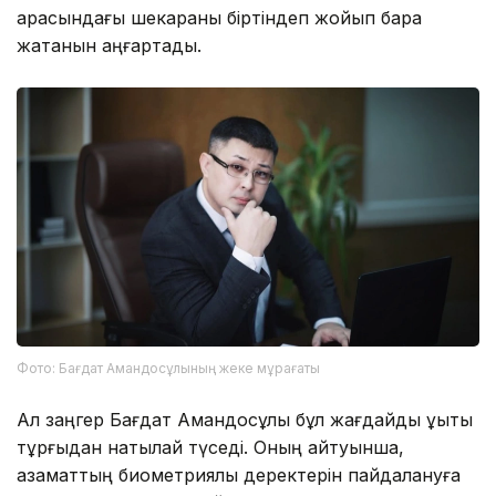
арасындағы шекараны біртіндеп жойып бара
жатқанын аңғартады.
Фото: Бағдат Амандосұлының жеке мұрағаты
Ал заңгер Бағдат Амандосұлы бұл жағдайды құқықтық
тұрғыдан нақтылай түседі. Оның айтуынша,
азаматтың биометриялық деректерін пайдалануға