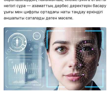
негізгі сұрақ — азаматтың дербес деректерін басқару
құқығы мен цифрлық ортадағы нақты таңдау еркіндігі
қаншалықты сақталады деген мәселе.
Фото: istockphoto.com
Әлемдік тәжірибе: технология бар, бірақ бәрі