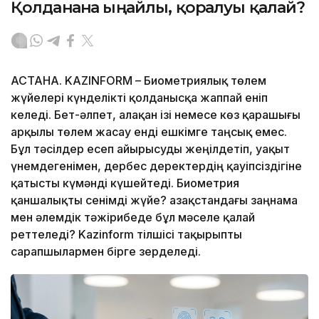
Қолданғанға ыңғайлы, қорғалуы қалай?
АСТАНА. KAZINFORM – Биометриялық төлем
жүйелері күнделікті қолданысқа жаппай еніп
келеді. Бет-әлпет, алақан ізі немесе көз қарашығы
арқылы төлем жасау енді ешкімге таңсық емес.
Бұл тәсілдер есеп айырысуды жеңілдетіп, уақыт
үнемдегенімен, дербес деректердің қауіпсіздігіне
қатысты күмәнді күшейтеді. Биометрия
қаншалықты сенімді жүйе? Қазақстандағы заңнама
мен әлемдік тәжірибеде бұл мәселе қалай
реттеледі? Kazinform тілшісі тақырыпты
сарапшылармен бірге зерделеді.