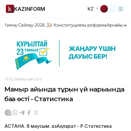
KAZINFORM
KZ
Сайлау-2026
Конституциялық реформа
Арнайы жо
Тренд:
10:12, 08 Маусым 2013
Мамыр айында тұрғын үй нарығында
баға өсті - Статистика
АСТАНА. 8 маусым. ҚазАқпарат - ҚР Статистика