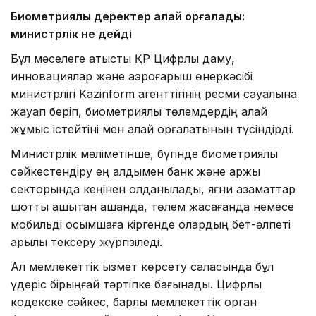
Биометриялық деректер қалай қорғалады:
министрлік не дейді
Бұл мәселеге қатысты ҚР Цифрлық даму,
инновациялар және аэроғарыш өнеркәсібі
министрлігі Kazinform агенттігінің ресми сауалына
жауап беріп, биометриялық төлемдердің қалай
жұмыс істейтіні мен қалай қорғалатынын түсіндірді.
Министрлік мәліметінше, бүгінде биометриялық
сәйкестендіру ең алдымен банк және қаржы
секторында кеңінен қолданылады, яғни азаматтар
шотты қашықтан ашқанда, төлем жасағанда немесе
мобильді қосымшаға кіргенде олардың бет-әлпеті
арқылы тексеру жүргізіледі.
Ал мемлекеттік қызмет көрсету саласында бұл
үдеріс бірыңғай тәртіпке бағынады. Цифрлық
кодекске сәйкес, барлық мемлекеттік орган