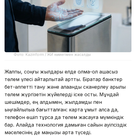
Фото: Kazinform / ЖИ көмегімен жасалды
Жалпы, соңғы жылдары елде қолма-қол ақшасыз
төлем үлесі айтарлықтай артты. Бірқатар банктер
бет-әлпетті тану және алақанды сканерлеу арқылы
төлем жүргізетін жүйелерді іске қосты. Мұндай
шешімдер, ең алдымен, жылдамдық пен
ыңғайлылыққа бағытталған: карта ұмыт қалса да,
телефон өшіп тұрса да төлем жасауға мүмкіндік
бар. Алайда технология дамыған сайын қауіпсіздік
мәселесінің де маңызы арта түседі.