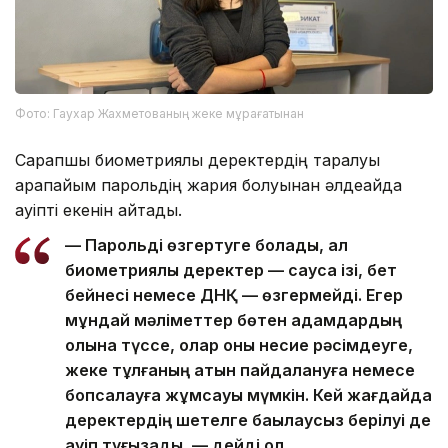
Фото: Гаухар Жахметованың жеке мұрағатынан
Сарапшы биометриялық деректердің таралуы
қарапайым парольдің жария болуынан әлдеқайда
қауіпті екенін айтады.
— Парольді өзгертуге болады, ал
биометриялық деректер — саусақ ізі, бет
бейнесі немесе ДНҚ — өзгермейді. Егер
мұндай мәліметтер бөтен адамдардың
қолына түссе, олар оны несие рәсімдеуге,
жеке тұлғаның атын пайдалануға немесе
бопсалауға жұмсауы мүмкін. Кей жағдайда
деректердің шетелге бақылаусыз берілуі де
қауіп туғызады, — дейді ол.