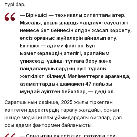
түрі бар.
— Біріншісі — техникалық сипаттағы қатер.
Мысалы, құрылғыларды «алдау»: саусақ ізін
немесе бет бейнесін қолдан жасап көрсету,
әлсіз қорғаныс жүйелерін айналып өту.
Екіншісі — адами фактор. Бұл
қызметкерлердің қателігі, қарапайым
құпиясөзді үшінші тұлғаға беру және
пайдаланушылардың қауіп туралы
жеткілікті білмеуі. Мәліметтерге қарағанда,
азаматтардың шамамен 47 пайызы
мұндай қауіптен бейхабар, — деді ол.
Сарапшының сөзінше, 2025 жылы тіркелген
көптеген деректердің таралу жағдайы, соның
ішінде медициналық ұйымдардағы оқиғалар, дәл
осы адами фактормен байланысты.
— Сондықтан қауіпсіздікті сақтауда тек