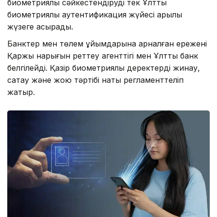
биометриялық сәйкестендіруді тек Ұлттық
биометриялық аутентификация жүйесі арқылы
жүзеге асырады.
Банктер мен төлем ұйымдарына арналған ережені
Қаржы нарығын реттеу агенттігі мен Ұлттық банк
белгілейді. Қазір биометриялық деректерді жинау,
сақтау және жою тәртібі нақты регламенттеліп
жатыр.