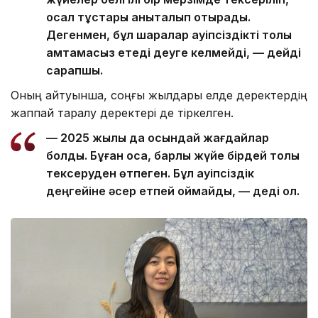
осал тұстары анықталып отырады.
Дегенмен, бұл шаралар қауіпсіздікті толық
қамтамасыз етеді деуге келмейді, — дейді
сарапшы.
Оның айтуынша, соңғы жылдары елде деректердің
жаппай таралу деректері де тіркелген.
— 2025 жылы да осындай жағдайлар
болды. Бұған қоса, барлық жүйе бірдей толық
тексеруден өтпеген. Бұл қауіпсіздік
деңгейіне әсер етпей қоймайды, — деді ол.