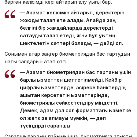
берген келісімді кері қайтарып алу құқығы бар.
— Азамат келісімін қайтарып, деректерін
жоюды талап ете алады. Алайда заң
белгілі бір жағдайларда деректерді
сақтауды талап етеді, яғни бұл құқықтың
шектелетін сәттері болады, — дейді ол.
Сонымен қатар заңгер биометриядан бас тартудың
нақты салдарын атап өтті.
— Азамат биометриядан бас тартқаны үшін
барлық қызметтен шеттетілмейді. Кейбір
цифрлық қызметтерде, әсіресе банктердің
қашықтан көрсететін қызметтерінде,
биометриялық сәйкестендіру міндетті.
Демек, адам дәл сол форматтағы қызметке
қол жеткізе алмауы мүмкін, — деп
түсіндірді сарапшы.
Сарапшылардың пайымынша, биометрияға қатысты