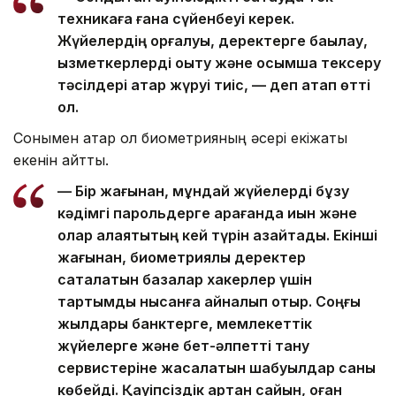
техникаға ғана сүйенбеуі керек.
Жүйелердің қорғалуы, деректерге бақылау,
қызметкерлерді оқыту және қосымша тексеру
тәсілдері қатар жүруі тиіс, — деп атап өтті
ол.
Сонымен қатар ол биометрияның әсері екіжақты
екенін айтты.
— Бір жағынан, мұндай жүйелерді бұзу
кәдімгі парольдерге қарағанда қиын және
олар алаяқтықтың кей түрін азайтады. Екінші
жағынан, биометриялық деректер
сақталатын базалар хакерлер үшін
тартымды нысанға айналып отыр. Соңғы
жылдары банктерге, мемлекеттік
жүйелерге және бет-әлпетті тану
сервистеріне жасалатын шабуылдар саны
көбейді. Қауіпсіздік артқан сайын, оған