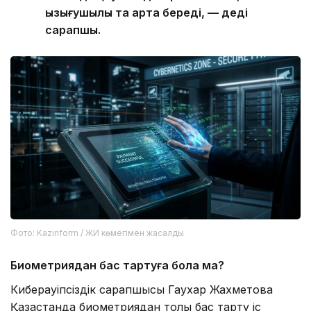
қызығушылық та арта береді, — деді
сарапшы.
Фото: Kazinform / ЖИ көмегімен жасалды
Биометриядан бас тартуға бола ма?
Киберқауіпсіздік сарапшысы Гаухар Жахметова
Қазақстанда биометриядан толық бас тарту іс