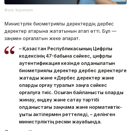
Фото: Kazinform
Министрлік биометриялық деректердің дербес
деректер қатарына жататынын атап өтті. Бұл —
заңмен қорғалатын жеке ақпарат.
– Қазақстан Республикасының Цифрлық
кодексінің 47-бабына сәйкес, цифрлық
аутентификация кезінде қолданылатын
биометриялық деректер дербес деректерге
жатады және «Дербес деректер және
оларды қорғау туралы» заңға сәйкес
қорғалуға тиіс. Осыған байланысты оларды
жинау, өңдеу және сақтау тәртібі
қолданыстағы заңнама және нормативтік-
құқықтық актілермен реттеледі, – делінген
министрліктің ресми жауабында.