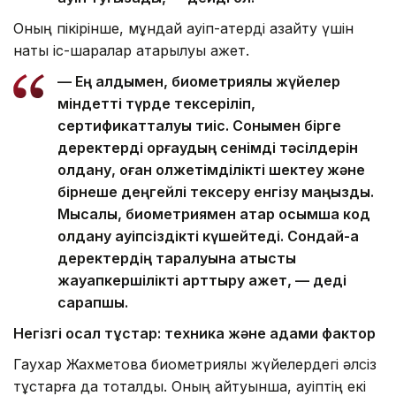
Оның пікірінше, мұндай қауіп-қатерді азайту үшін
нақты іс-шаралар атқарылуы қажет.
— Ең алдымен, биометриялық жүйелер
міндетті түрде тексеріліп,
сертификатталуы тиіс. Сонымен бірге
деректерді қорғаудың сенімді тәсілдерін
қолдану, оған қолжетімділікті шектеу және
бірнеше деңгейлі тексеру енгізу маңызды.
Мысалы, биометриямен қатар қосымша код
қолдану қауіпсіздікті күшейтеді. Сондай-ақ
деректердің таралуына қатысты
жауапкершілікті арттыру қажет, — деді
сарапшы.
Негізгі осал тұстар: техника және адами фактор
Гаухар Жахметова биометриялық жүйелердегі әлсіз
тұстарға да тоқталды. Оның айтуынша, қауіптің екі