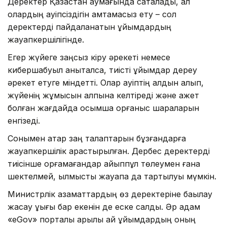
Деректер Қазақстан аумағында сақталады, ал
олардың қауіпсіздігін қамтамасыз ету – сол
деректерді пайдаланатын ұйымдардың
жауапкершілігінде.
Егер жүйеге заңсыз кіру әрекеті немесе
кибершабуыл анықталса, тиісті ұйымдар дереу
әрекет етуге міндетті. Олар қауіптің алдын алып,
жүйенің жұмысын қалпына келтіреді және қажет
болған жағдайда қосымша қорғаныс шараларын
енгізеді.
Сонымен қатар заң талаптарын бұзғандарға
жауапкершілік қарастырылған. Дербес деректерді
тиісінше қорғамағандар айыппұл төлеумен ғана
шектелмей, қылмыстық жауапқа да тартылуы мүмкін.
Министрлік азаматтардың өз деректеріне бақылау
жасау құқығы бар екенін де еске салды. Әр адам
«eGov» порталы арқылы қай ұйымдардың оның