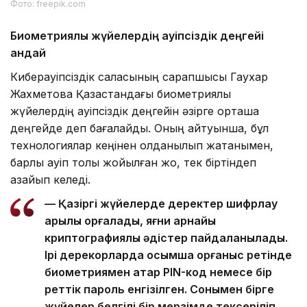
Фото: freepik.com
Биометриялық жүйелердің қауіпсіздік деңгейі
қандай
Киберқауіпсіздік саласының сарапшысы Гаухар
Жахметова Қазақстандағы биометриялық
жүйелердің қауіпсіздік деңгейін әзірге орташа
деңгейде деп бағалайды. Оның айтуынша, бұл
технологиялар кеңінен қолданылып жатқанымен,
барлық қауіп толық жойылған жоқ, тек біртіндеп
азайып келеді.
— Қазіргі жүйелерде деректер шифрлау
арқылы қорғалады, яғни арнайы
криптографиялық әдістер пайдаланылады.
Ірі дерекқорларда қосымша қорғаныс ретінде
биометриямен қатар PIN-код немесе бір
реттік пароль енгізілген. Сонымен бірге
жүйелер белгілі бір мерзімде тексеріліп,