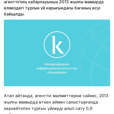
агенттігінің хабарлауынша 2013 жылғы мамырда
еліміздегі тұрғын үй нарығындағы бағаның өсуі
байқалды.
Атап айтқанда, агенттік мәліметтеріне сәйкес, 2013
жылғы мамырда өткен аймен салыстырғанда
көркейтілген тұрғын үйлерді алып сату 0,9