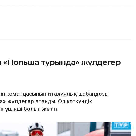
ы «Польша турында» жүлдегер
eam командасының италиялық шабандозы
» жүлдегер атанды. Ол көпкүндік
е үшінші болып жетті