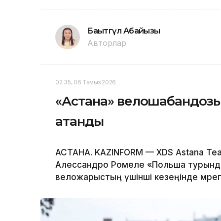
Бақытгүл Абайқызы
Авторлар
02:35, 06 Тамыз 2026
«Астана» велошабандоз
атанды
АСТАНА. KAZINFORM — XDS Astana T
Алессандро Ромеле «Польша турында
веложарыстың үшінші кезеңінде мәрег