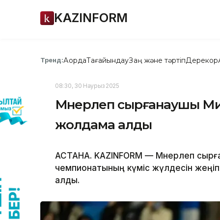
KAZINFORM
Ақорда
Тағайындау
Заң және тәртіп
Дерекқор
Тренд:
08:30, 30 Наурыз 2025
Мәнерлеп сырғанаушы М
жолдама алды
АСТАНА. KAZINFORM — Мәнерлеп сырғ
чемпионатының күміс жүлдесін жеңі
алды.