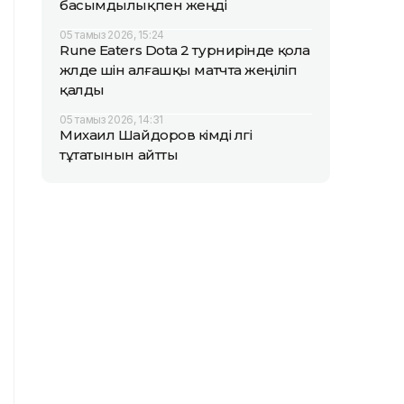
басымдылықпен жеңді
05 тамыз 2026, 15:24
Rune Eaters Dota 2 турнирінде қола
жүлде үшін алғашқы матчта жеңіліп
қалды
05 тамыз 2026, 14:31
Михаил Шайдоров кімді үлгі
тұтатынын айтты