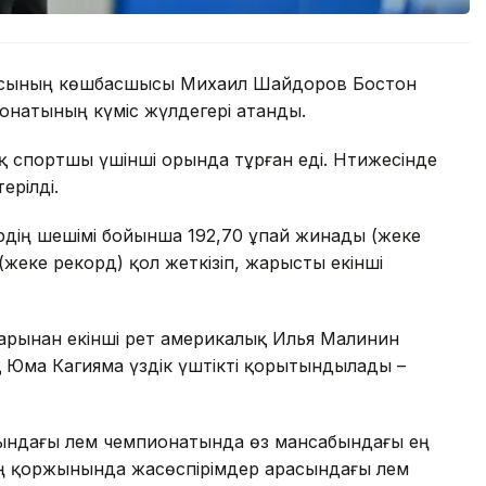
масының көшбасшысы Михаил Шайдоров Бостон
онатының күміс жүлдегері атанды.
 спортшы үшінші орында тұрған еді. Нәтижесінде
ерілді.
дің шешімі бойынша 192,70 ұпай жинады (жеке
(жеке рекорд) қол жеткізіп, жарысты екінші
арынан екінші рет америкалық Илья Малинин
қ Юма Кагияма үздік үштікті қорытындылады –
ындағы әлем чемпионатында өз мансабындағы ең
ның қоржынында жасөспірімдер арасындағы әлем