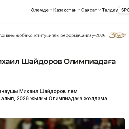
Әлемде
Қазақстан
Саясат
Талдау
SP
Арнайы жоба
Конституциялық реформа
Сайлау-2026
ихаил Шайдоров Олимпиадаға
анаушы Михаил Шайдоров әлем
п алып, 2026 жылғы Олимпиадаға жолдама