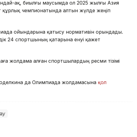
ондай-ақ, биылғы маусымда ол 2025 жылғы Азия
т құрлық чемпионатында алтын жүлде жеңіп
пиада ойындарына қатысу нормативін орындады.
дік 24 спортшының қатарына енуі қажет
даға жолдама алған спортшылардың ресми тізімі
Самоделкина да Олимпиада жолдамасына
қол
ау