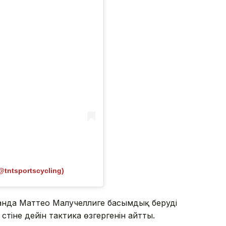
@tntsportscycling)
анда Маттео Малучеллиге басымдық беруді
әтіне дейін тактика өзгергенін айтты.