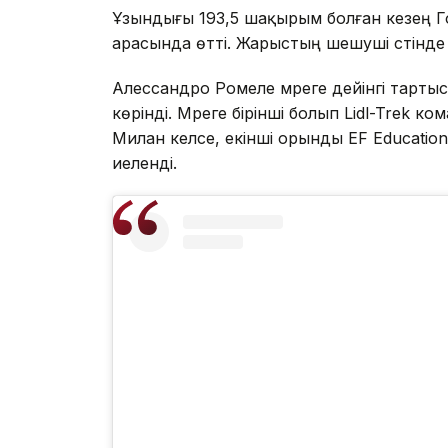
Ұзындығы 193,5 шақырым болған кезең 
арасында өтті. Жарыстың шешуші сәтінд
Алессандро Ромеле мәреге дейінгі тартыс
көрінді. Мәреге бірінші болып Lidl-Tre
Милан келсе, екінші орынды EF Educati
иеленді.