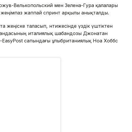
Гожув-Велькопольский мен Зелена-Гура қалалары
е жеңімпаз жаппай спринт арқылы анықталды.
та жеңіске таласып, нәтижесінде үздік үштіктен
k командасының италиялық шабандозы Джонатан
on-EasyPost сапындағы ұлыбританиялық Ноа Хоббс