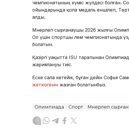
чемпионатының күміс жүлдесі болған. С
ойындарында қола медаль еншілеп, Төр
алды.
Мәнерлеп сырғанаушы 2026 жылғы Олим
Ол үшін спортшы әлем чемпионатында үз
болатын.
Қазіргі уақытта ISU тарапынан Олимпиа
жариялануы тиіс.
Еске сала кетейік, бұған дейін Софья 
жеткізгенін
жазған болатынбыз.
Олимпиада
Спорт
Мәнерлеп сырған