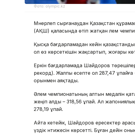
Фото: olympic.kz
Мәнерлеп сырғанаудан Қазақстан құра
(АҚШ) қаласында өтіп жатқан әлем чемпи
Қысқа бағдарламадан кейін қазақстандық
ол өз көрсеткішін жақсартып, жоғары көт
Еркін бағдарламада Шайдоров төрешілер
рекорд). Жалпы есепте ол 287,47 ұпайға 
орынмен аяқтады.
Әлем чемпионатының алтын медалін қат
жеңіп алды – 318,56 ұпай. Ал жапониялы
278,19 ұпай.
Айта кетейік, Шайдоров ересектер арас
үздік нәтижесін көрсетті. Бұған дейін о