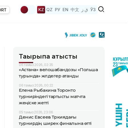
KZ
QZ
РУ
EN
中文
ق ز
ЎЗ
ORT
Тақырыпқа қатысты
06 тамыз 2026, 02:35
«Астана» велошабандозы «Польша
турында» жүлдегер атанды
06 тамыз 2026, 00:22
Елена Рыбакина Торонто
турниріндегі тартысты матчта
жеңіске жетті
05 тамыз 2026, 23:06
Денис Евсеев Түркиядағы
турнирдің ширек финалына өтті