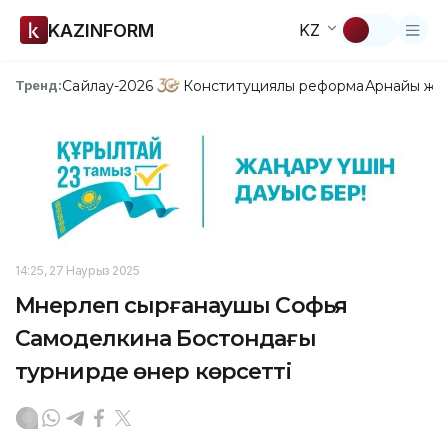
KAZINFORM
KZ
Сайлау-2026
Конституциялық реформа
Арнайы жо
Тренд:
14:25, 27 Наурыз 2025
Мәнерлеп сырғанаушы Софья
Самоделкина Бостондағы
турнирде өнер көрсетті