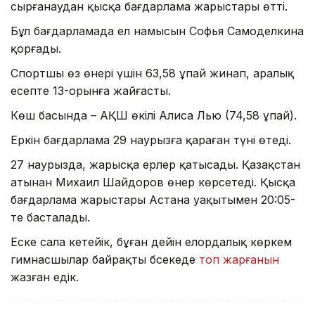
сырғанаудан қысқа бағдарлама жарыстары өтті.
Бұл бағдарламада ел намысын Софья Самоделкина
қорғады.
Спортшы өз өнері үшін 63,58 ұпай жинап, аралық
есепте 13-орынға жайғасты.
Көш басында – АҚШ өкілі Алиса Лью (74,58 ұпай).
Еркін бағдарлама 29 наурызға қараған түні өтеді.
27 наурызда, жарысқа ерлер қатысады. Қазақстан
атынан Михаил Шайдоров өнер көрсетеді. Қысқа
бағдарлама жарыстары Астана уақытымен 20:05-
те басталады.
Еске сала кетейік, бұған дейін елордалық көркем
гимнасшылар байрақты бәсекеде
топ жарғанын
жазған едік.