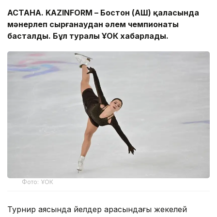
АСТАНА. KAZINFORM – Бостон (АҚШ) қаласында
мәнерлеп сырғанаудан әлем чемпионаты
басталды. Бұл туралы ҰОК хабарлады.
Фото: ҰОК
Турнир аясында әйелдер арасындағы жекелей