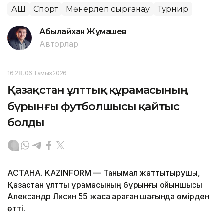
АҚШ
Спорт
Мәнерлеп сырғанау
Турнир
Абылайхан Жұмашев
Авторлар
16:28, 06 Тамыз 2026
Қазақстан ұлттық құрамасының
бұрынғы футболшысы қайтыс
болды
АСТАНА. KAZINFORM — Танымал жаттықтырушы,
Қазақстан ұлттық құрамасының бұрынғы ойыншысы
Александр Лисин 55 жасқа қараған шағында өмірден
өтті.