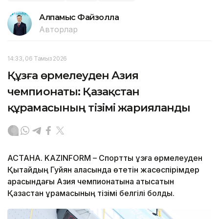
Алпамыс Файзолла
Авторлар
14:33, 06 Тамыз 2026
Құзға өрмелеуден Азия
чемпионаты: Қазақстан
құрамасының тізімі жарияланды
АСТАНА. KAZINFORM – Спорттық құзға өрмелеуден
Қытайдың Гуйян қаласында өтетін жасөспірімдер
арасындағы Азия чемпионатына қатысатын
Қазақстан құрамасының тізімі белгілі болды.