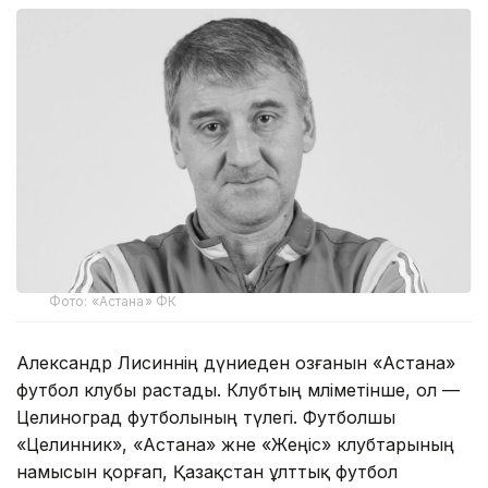
Фото: «Астана» ФК
Александр Лисиннің дүниеден озғанын «Астана»
футбол клубы растады. Клубтың мәліметінше, ол —
Целиноград футболының түлегі. Футболшы
«Целинник», «Астана» және «Жеңіс» клубтарының
намысын қорғап, Қазақстан ұлттық футбол