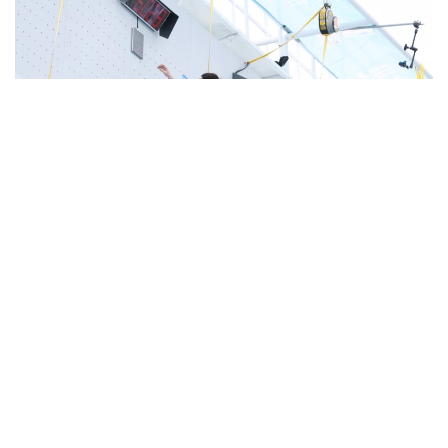
Фото: ҚР ҰОК
Жарыс барысында U19 және U17 жас санатында
жүлделер сарапқа салынады.
Евгений Ким, Матвей Павлов, Глеб Семёшкин,
Дмитрий Ананьев, Әлихан Татамбай, Рашид
Хайбуллин, Роман Курассов, Алексей Стребков,
Кымсан Цой, Яна Войтович, Лейла Геккеева,