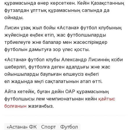
құрамасында өнер көрсеткен. Кейін Қазақстанның
футзалдан ұлттық құрамасының сапында да
ойнады.
Лисин ұзақ жыл бойы «Астана» футбол клубының
жүйесінде еңбек етіп, жас футболшыларды
тәрбиелеуге және балалар мен жасөспірімдер
футболын дамытуға зор үлес қосты.
«Астана» футбол клубы Александр Лисиннің кәсіби
шеберлігі, футболға деген адалдығы және жас
ойыншыларды баулыған өлшеусіз еңбегі
ел жадында мәңгі сақталатынын атап өтті.
Айта кетейік, бұған дейін ОАР құрамасының
футболшысы әлем чемпионатынан кейін
қайтыс
болғанын
жазғанбыз.
«Астана» ФК
Спорт
Футбол