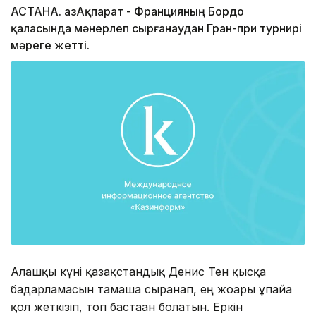
АСТАНА. ҚазАқпарат - Францияның Бордо
қаласында мәнерлеп сырғанаудан Гран-при турнирі
мәреге жетті.
Алғашқы күні қазақстандық Денис Тен қысқа
бағдарламасын тамаша сырғанап, ең жоғары ұпайға
қол жеткізіп, топ бастаған болатын. Еркін