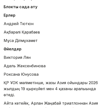
Блоктық садақ ату
Ерлер
Андрей Тютюн
Ақбарәлі Қарабаев
Мұса Ділмұхамет
Әйелдер
Виктория Лян
Адель Жексенбинова
Роксана Юнусова
ҚР ҰОК мәліметінше, жазғы Азия ойындары 2026
жылдың 19 қыркүйегі мен 4 қазаны аралығында
өтеді.
Айта кетейік, Арлан Жаңабай триатлоннан Азия