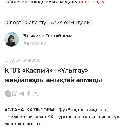
кубогы кезеңінде күміс медаль
жеңіп алды.
Спорт
Садақ ату
Азия ойындары
Эльмира Оралбаева
Авторлар
02:00, 09 Тамыз 2026
ҚПЛ: «Каспий» - «Ұлытау»
жеңімпазды анықтай алмады
АСТАНА. KAZINFORM - Футболдан Қазақстан
Премьер-лигасын ХХІ турының алғашқы ойын күні
мәресіне жетті.