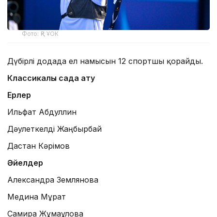
Фото: ҚР ҰОК
Дүбірлі додада ел намысын 12 спортшы қорғайды.
Классикалық садақ ату
Ерлер
Ильфат Абдуллин
Дәулеткелді Жаңбырбай
Дастан Кәрімов
Әйелдер
Александра Землянова
Медина Мұрат
Самира Жұмағұлова