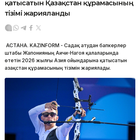
қатысатын Қазақстан құрамасының
тізімі жарияланды
АСТАНА. KAZINFORM - Садақ атудан бапкерлер
штабы Жапонияның Аичи-Нагоя қалаларында
өтетін 2026 жылғы Азия ойындарына қатысатын
Қазақстан құрамасының тізімін жариялады.