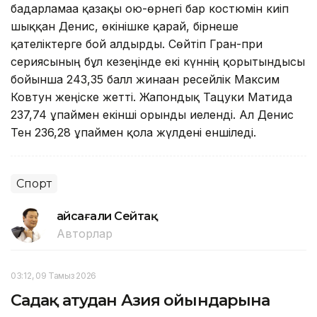
бағдарламаға қазақы ою-өрнегі бар костюмін киіп
шыққан Денис, өкінішке қарай, бірнеше
қателіктерге бой алдырды. Сөйтіп Гран-при
сериясының бұл кезеңінде екі күннің қорытындысы
бойынша 243,35 балл жинаған ресейлік Максим
Ковтун жеңіске жетті. Жапондық Тацуки Матида
237,74 ұпаймен екінші орынды иеленді. Ал Денис
Тен 236,28 ұпаймен қола жүлдені еншіледі.
Спорт
Ғайсағали Сейтақ
Авторлар
03:12, 09 Тамыз 2026
Садақ атудан Азия ойындарына