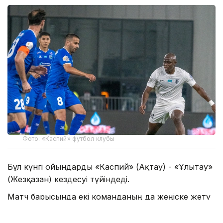
Фото: «Каспий» футбол клубы
Бұл күнгі ойындарды «Каспий» (Ақтау) - «Ұлытау»
(Жезқазған) кездесуі түйіндеді.
Матч барысында екі команданың да жеңіске жету
мүмкіндігі зор болды. Қарсыластар жиі шабуыл
ұйымдастырып, гол соғатын мүмкіндікті іздеді.