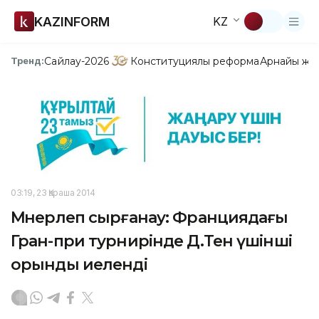
KAZINFORM
KZ
Сайлау-2026
Конституциялық реформа
Арнайы жо
Тренд:
03:19, 23 Қараша 2014
Мәнерлеп сырғанау: Франциядағы
Гран-при турнирінде Д.Тен үшінші
орынды иеленді