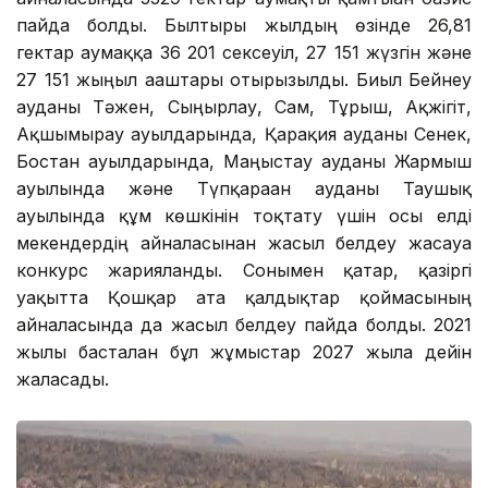
пайда болды. Былтырғы жылдың өзінде 26,81
гектар аумаққа 36 201 сексеуіл, 27 151 жүзгін және
27 151 жыңғыл ағаштары отырғызылды. Биыл Бейнеу
ауданы Тәжен, Сыңғырлау, Сам, Тұрыш, Ақжігіт,
Ақшымырау ауылдарында, Қарақия ауданы Сенек,
Бостан ауылдарында, Маңғыстау ауданы Жармыш
ауылында және Түпқараған ауданы Таушық
ауылында құм көшкінін тоқтату үшін осы елді
мекендердің айналасынан жасыл белдеу жасауға
конкурс жарияланды. Сонымен қатар, қазіргі
уақытта Қошқар ата қалдықтар қоймасының
айналасында да жасыл белдеу пайда болды. 2021
жылы басталған бұл жұмыстар 2027 жылға дейін
жалғасады.