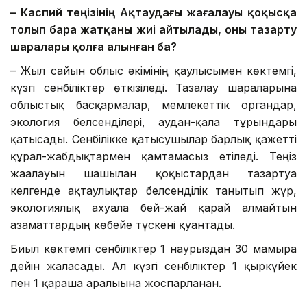
– Каспий теңізінің Ақтаудағы жағалауы қоқысқа
толып бара жатқаны жиі айтылады, оны тазарту
шаралары қолға алынған ба?
– Жыл сайын облыс әкімінің қаулысымен көктемгі,
күзгі сенбіліктер өткізіледі. Тазалау шараларына
облыстық басқармалар, мемлекеттік органдар,
экология белсенділері, аудан-қала тұрғындары
қатысады. Сенбілікке қатысушылар барлық қажетті
құрал-жабдықтармен қамтамасыз етіледі. Теңіз
жағалауын шашылған қоқыстардан тазартуға
келгенде ақтаулықтар белсенділік танытып жүр,
экологиялық ахуалға бей-жай қарай алмайтын
азаматтардың көбейе түскені қуантады.
Биыл көктемгі сенбіліктер 1 наурыздан 30 мамырға
дейін жалғасады. Ал күзгі сенбіліктер 1 қыркүйек
пен 1 қараша аралығына жоспарланған.