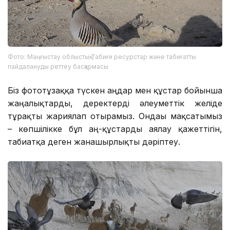
Фото: Маңғыстау облыстық Табиғи ресурстар және табиғатты
пайдалануды реттеу басқармасы
Біз фототұзаққа түскен аңдар мен құстар бойынша
жаңалықтарды, деректерді әлеуметтік желіде
тұрақты жариялап отырамыз. Ондағы мақсатымыз
– көпшілікке бұл аң-құстарды аялау қажеттігін,
табиғатқа деген жанашырлықты дәріптеу.