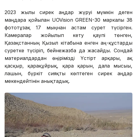
2023 жылы сирек аңдар жүруі мүмкін деген
маңдарға қойылған UOVision GREEN-30 маркалы 38
фототұзақ 17 мыңнан астам сурет түсірген.
Камералар жойылып кету қаупі төнген,
Қазақстанның Қызыл кітабына енген аң-құстарды
суретке түсіріп, бейнежазба да жасайды. Сондай
материалдардан өңірімізді Үстірт арқары, ақ
қасқыр, қарақұйрық, қара қарын, дала мысығы,
лашын, бүркіт сияқты көптеген сирек аңдар
мекендейтінін анықтадық.