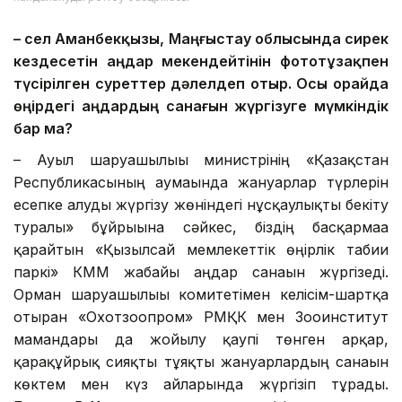
– Әсел Аманбекқызы, Маңғыстау облысында сирек
кездесетін аңдар мекендейтінін фототұзақпен
түсірілген суреттер дәлелдеп отыр. Осы орайда
өңірдегі аңдардың санағын жүргізуге мүмкіндік
бар ма?
– Ауыл шаруашылығы министрінің «Қазақстан
Республикасының аумағында жануарлар түрлерін
есепке алуды жүргізу жөніндегі нұсқаулықты бекіту
туралы» бұйрығына сәйкес, біздің басқармаға
қарайтын «Қызылсай мемлекеттік өңірлік табиғи
паркі» КММ жабайы аңдар санағын жүргізеді.
Орман шаруашылығы комитетімен келісім-шартқа
отырған «Охотзоопром» РМҚК мен Зооинститут
мамандары да жойылу қаупі төнген арқар,
қарақұйрық сияқты тұяқты жануарлардың санағын
көктем мен күз айларында жүргізіп тұрады.