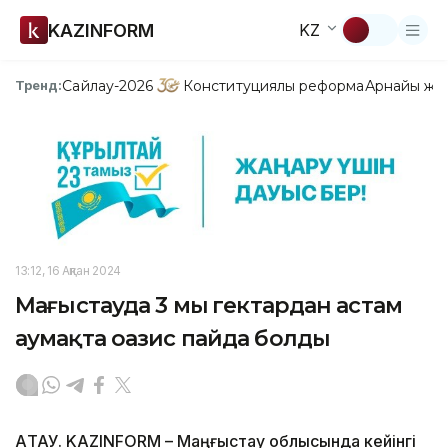
KAZINFORM
KZ
Сайлау-2026
Конституциялық реформа
Арнайы жо
Тренд:
13:12, 16 Ақпан 2024
Маңғыстауда 3 мың гектардан астам
аумақта оазис пайда болды
АҚТАУ. KAZINFORM – Маңғыстау облысында кейінгі