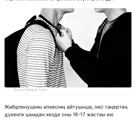
Фото:freepik.com
Жәбірленушінің әпкесінің айтуынша, інісі таңертең
дүкенге шыққан кезде оны 16-17 жастағы екі
жасөспірім күтіп тұрған. Олар мектеп оқушысын
танысына қоңырау шалып, сыртқа шақыруға