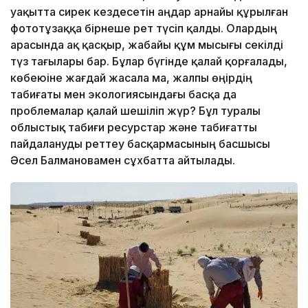
уақытта сирек кездесетін аңдар арнайы құрылған
фототұзаққа бірнеше рет түсіп қалды. Олардың
арасында ақ қасқыр, жабайы құм мысығы секілді
түз тағылары бар. Бұлар бүгінде қалай қорғалады,
көбеюіне жағдай жасала ма, жалпы өңірдің
табиғаты мен экологиясындағы басқа да
проблемалар қалай шешіліп жүр? Бұл туралы
облыстық табиғи ресурстар және табиғатты
пайдалануды реттеу басқармасының басшысы
Әсел Балмановамен сұхбатта айтылады.