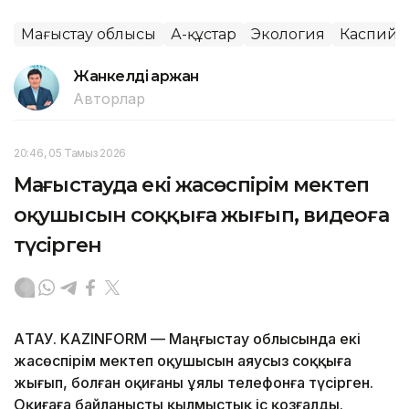
Маңғыстау облысы
Аң-құстар
Экология
Каспий
Жанкелді Қаржан
Авторлар
20:46, 05 Тамыз 2026
Маңғыстауда екі жасөспірім мектеп
оқушысын соққыға жығып, видеоға
түсірген
АҚТАУ. KAZINFORM — Маңғыстау облысында екі
жасөспірім мектеп оқушысын аяусыз соққыға
жығып, болған оқиғаны ұялы телефонға түсірген.
Оқиғаға байланысты қылмыстық іс қозғалды.