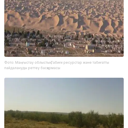
Фото: Маңғыстау облыстық Табиғи ресурстар және табиғатты
пайдалануды реттеу басқармасы