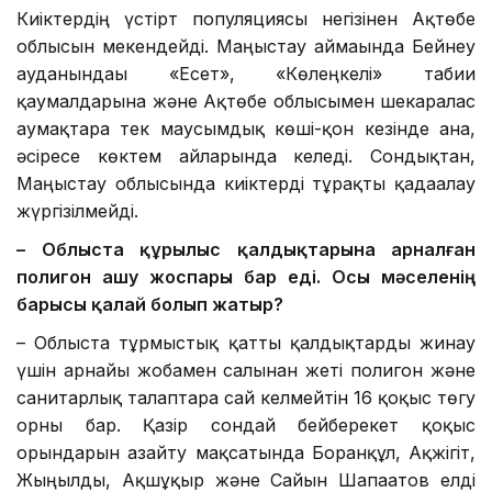
Киіктердің үстірт популяциясы негізінен Ақтөбе
облысын мекендейді. Маңғыстау аймағында Бейнеу
ауданындағы «Есет», «Көлеңкелі» табиғи
қаумалдарына және Ақтөбе облысымен шекаралас
аумақтарға тек маусымдық көші-қон кезінде ғана,
әсіресе көктем айларында келеді. Сондықтан,
Маңғыстау облысында киіктерді тұрақты қадағалау
жүргізілмейді.
– Облыста құрылыс қалдықтарына арналған
полигон ашу жоспары бар еді. Осы мәселенің
барысы қалай болып жатыр?
– Облыста тұрмыстық қатты қалдықтарды жинау
үшін арнайы жобамен салынған жеті полигон және
санитарлық талаптарға сай келмейтін 16 қоқыс төгу
орны бар. Қазір сондай бейберекет қоқыс
орындарын азайту мақсатында Боранқұл, Ақжігіт,
Жыңғылды, Ақшұқыр және Сайын Шапағатов елді