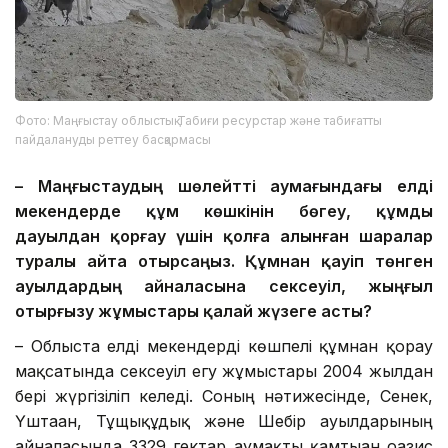
Фото: Маңғыстау облыстық Табиғи ресурстар және табиғатты
пайдалануды реттеу басқармасы
– Маңғыстаудың шөлейтті аумағындағы елді
мекендерде құм көшкінін бөгеу, құмды
дауылдан қорғау үшін қолға алынған шаралар
туралы айта отырсаңыз. Құмнан қауіп төнген
ауылдардың айналасына сексеуіл, жыңғыл
отырғызу жұмыстары қалай жүзеге асты?
– Облыста елді мекендерді көшпелі құмнан қорғау
мақсатында сексеуіл егу жұмыстары 2004 жылдан
бері жүргізіліп келеді. Соның нәтижесінде, Сенек,
Үштаған, Тұщықұдық және Шебір ауылдарының
айналасында 3329 гектар аумақты қамтыған оазис