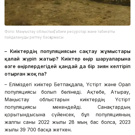
Фото: Маңғыстау облыстық Табиғи ресурстар және табиғатты
пайдалануды реттеу басқармасы
– Киіктердің популяциясын сақтау жұмыстары
қалай жүріп жатыр? Киіктер өңір шаруаларына
өзге өңірлердегідей қандай да бір зиян келтіріп
отырған жоқ па?
– Еліміздегі киіктер Бетпақдала, Үстірт және Орал
популяциясы болып бөлінеді. Ақтөбе, Атырау,
Маңғыстау облыстарын киіктердің Үстірт
популяциясы мекендейді. Санақтардың
қорытындысына сүйенсек, бұл популяцияның
жалпы саны 2022 жылы 28 мың бас болса, 2023
жылы 39 700 басқа жеткен.