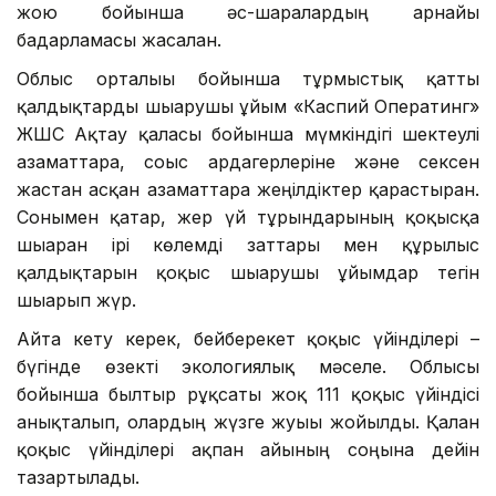
жою бойынша әс-шаралардың арнайы
бағдарламасы жасалған.
Облыс орталығы бойынша тұрмыстық қатты
қалдықтарды шығарушы ұйым «Каспий Оператинг»
ЖШС Ақтау қаласы бойынша мүмкіндігі шектеулі
азаматтарға, соғыс ардагерлеріне және сексен
жастан асқан азаматтарға жеңілдіктер қарастырған.
Сонымен қатар, жер үй тұрғындарының қоқысқа
шығарған ірі көлемді заттары мен құрылыс
қалдықтарын қоқыс шығарушы ұйымдар тегін
шығарып жүр.
Айта кету керек, бейберекет қоқыс үйінділері –
бүгінде өзекті экологиялық мәселе. Облысы
бойынша былтыр рұқсаты жоқ 111 қоқыс үйіндісі
анықталып, олардың жүзге жуығы жойылды. Қалған
қоқыс үйінділері ақпан айының соңына дейін
тазартылады.