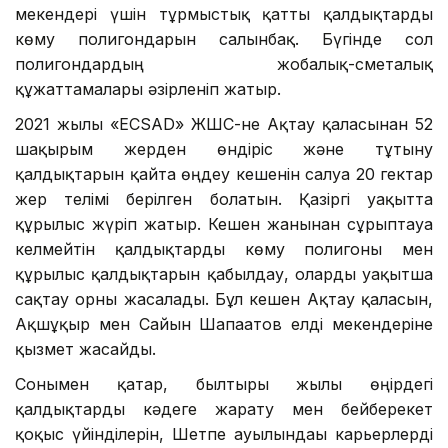
мекендері үшін тұрмыстық қатты қалдықтарды
көму полигондарын салынбақ. Бүгінде сол
полигондардың жобалық-сметалық
құжаттамалары әзірленіп жатыр.
2021 жылы «ECSAD» ЖШС-не Ақтау қаласынан 52
шақырым жерден өндіріс және тұтыну
қалдықтарын қайта өңдеу кешенін салуға 20 гектар
жер телімі берілген болатын. Қазіргі уақытта
құрылыс жүріп жатыр. Кешен жанынан сұрыптауға
келмейтін қалдықтарды көму полигоны мен
құрылыс қалдықтарын қабылдау, оларды уақытша
сақтау орны жасалады. Бұл кешен Ақтау қаласын,
Ақшұқыр мен Сайын Шапағатов елді мекендеріне
қызмет жасайды.
Сонымен қатар, былтырғы жылы өңірдегі
қалдықтарды кәдеге жарату мен бейберекет
қоқыс үйінділерін, Шетпе ауылындағы карьерлерді