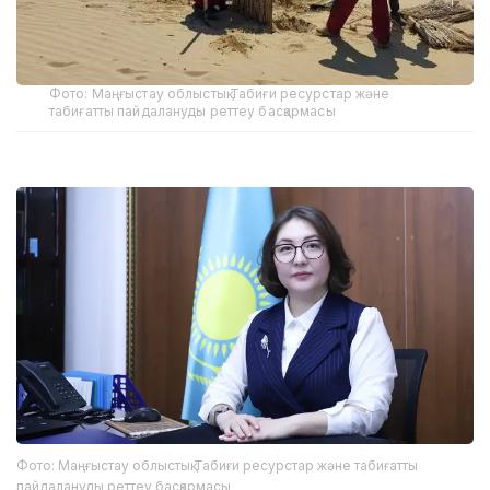
Фото: Маңғыстау облыстық Табиғи ресурстар және
табиғатты пайдалануды реттеу басқармасы
Фото: Маңғыстау облыстық Табиғи ресурстар және табиғатты
пайдалануды реттеу басқармасы