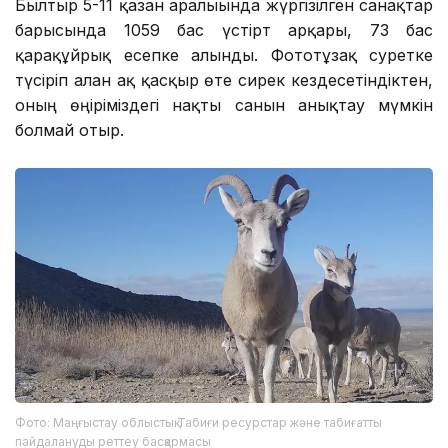
Былтыр 5-11 қазан аралығында жүргізілген санақтар
барысында 1059 бас үстірт арқары, 73 бас
қарақұйрық есепке алынды. Фототұзақ суретке
түсіріп алған ақ қасқыр өте сирек кездесетіндіктен,
оның өңіріміздегі нақты санын анықтау мүмкін
болмай отыр.
Фото: Маңғыстау облыстық Табиғи ресурстар және табиғатты
пайдалануды реттеу басқармасы