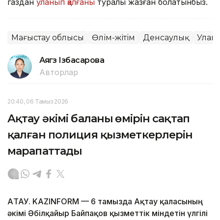
газдан
уланып қалғаны
туралы жазған болатынбыз.
Маңғыстау облысы
Өлім-жітім
Денсаулық
Улан
Аягөз Ізбасарова
Авторлар
20:40, 06 Тамыз 2026
Ақтау әкімі баланың өмірін сақтап
қалған полиция қызметкерлерін
марапаттады
АҚТАУ. KAZINFORM — 6 тамызда Ақтау қаласының
әкімі Әбілқайыр Байпақов қызметтік міндетін үлгілі