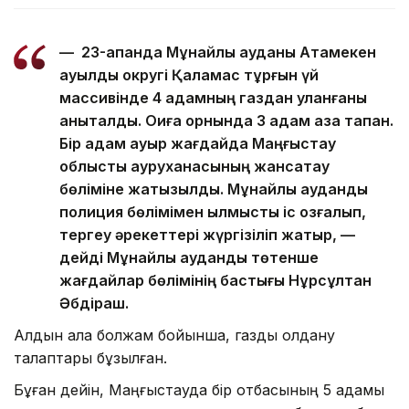
— 23-ақпанда Мұнайлы ауданы Атамекен
ауылдық округі Қаламқас тұрғын үй
массивінде 4 адамның газдан уланғаны
анықталды. Оқиға орнында 3 адам қаза тапқан.
Бір адам ауыр жағдайда Маңғыстау
облыстық ауруханасының жансақтау
бөліміне жатқызылды. Мұнайлы аудандық
полиция бөлімімен қылмыстық іс қозғалып,
тергеу әрекеттері жүргізіліп жатыр, —
дейді Мұнайлы аудандық төтенше
жағдайлар бөлімінің бастығы Нұрсұлтан
Әбдіраш.
Алдын ала болжам бойынша, газды қолдану
талаптары бұзылған.
Бұған дейін, Маңғыстауда бір отбасының 5 адамы