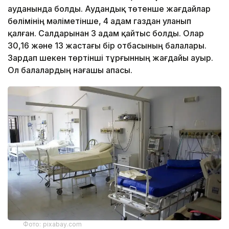
ауданында болды. Аудандық төтенше жағдайлар
бөлімінің мәліметінше, 4 адам газдан уланып
қалған. Салдарынан 3 адам қайтыс болды. Олар
30,16 және 13 жастағы бір отбасының балалары.
Зардап шекен төртінші тұрғынның жағдайы ауыр.
Ол балалардың нағашы апасы.
Фото: pixabay.com