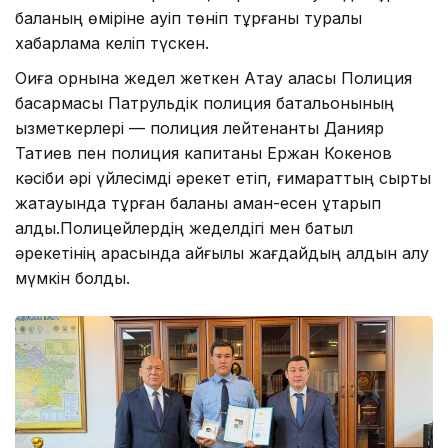
баланың өміріне қауіп төніп тұрғаны туралы
хабарлама келіп түскен.
Оқиға орнына жедел жеткен Ақтау қаласы Полиция
басқармасы Патрульдік полиция батальонының
қызметкерлері — полиция лейтенанты Данияр
Татиев пен полиция капитаны Ержан Кокенов
кәсіби әрі үйлесімді әрекет етіп, ғимараттың сыртқы
жақтауында тұрған баланы аман-есен құтқарып
қалды.Полицейлердің жеделдігі мен батыл
әрекетінің арқасында қайғылы жағдайдың алдын алу
мүмкін болды.