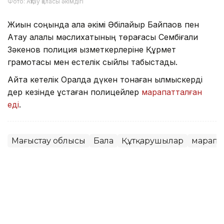
Фото: Ақтау қаласы әкімдігі
Жиын соңында қала әкімі Әбілқайыр Байпақов пен
Ақтау қалалық мәслихатының төрағасы Сембіғали
Зәкенов полиция қызметкерлеріне Құрмет
грамотасы мен естелік сыйлық табыстады.
Айта кетелік Оралда дүкен тонаған қылмыскерді
дер кезінде ұстаған полицейлер
марапатталған
еді
.
Маңғыстау облысы
Бала
Құтқарушылар
марапа
Назым Бөлесова
Авторлар
20:46, 05 Тамыз 2026
Маңғыстауда екі жасөспірім мектеп