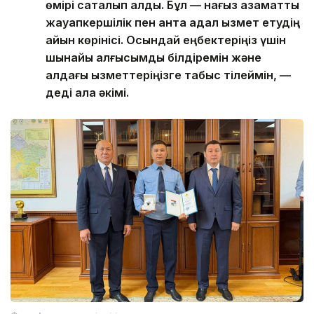
өмірі сақталып қалды. Бұл — нағыз азаматтық
жауапкершілік пен антқа адал қызмет етудің
айқын көрінісі. Осындай еңбектеріңіз үшін
шынайы алғысымды білдіремін және
алдағы қызметтеріңізге табыс тілеймін, —
деді қала әкімі.