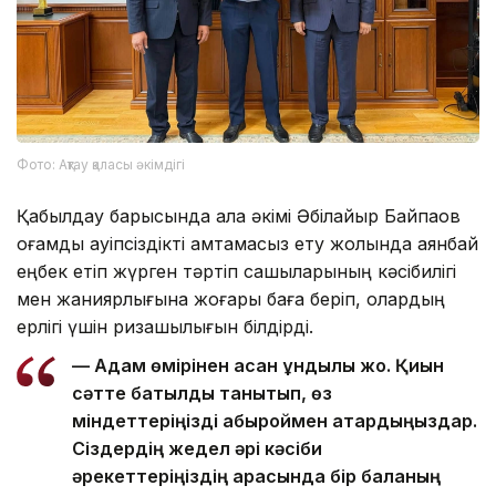
Фото: Ақтау қаласы әкімдігі
Қабылдау барысында қала әкімі Әбілқайыр Байпақов
қоғамдық қауіпсіздікті қамтамасыз ету жолында аянбай
еңбек етіп жүрген тәртіп сақшыларының кәсібилігі
мен жанқиярлығына жоғары баға беріп, олардың
ерлігі үшін ризашылығын білдірді.
— Адам өмірінен асқан құндылық жоқ. Қиын
сәтте батылдық танытып, өз
міндеттеріңізді абыроймен атқардыңыздар.
Сіздердің жедел әрі кәсіби
әрекеттеріңіздің арқасында бір баланың