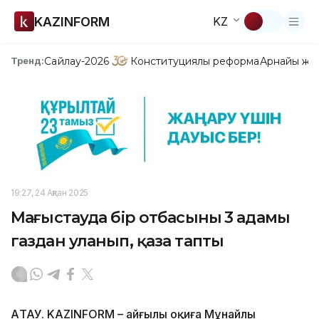
KAZINFORM
KZ
Сайлау-2026
Конституциялық реформа
Арнайы жо
Тренд:
19:27, 24 Ақпан 2025
Маңғыстауда бір отбасының 3 адамы
газдан уланып, қаза тапты
АҚТАУ. KAZINFORM – Қайғылы оқиға Мұнайлы