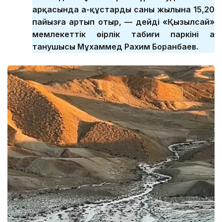
арқасында аң-құстардың саны жылына 15,20
пайызға артып отыр, — дейді «Қызылсай»
мемлекеттік өңірлік табиғи паркінің аң
танушысы Мұхаммед Рахим Боранбаев.