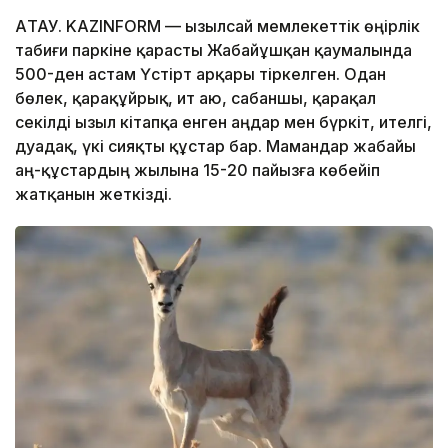
АҚТАУ. KAZINFORM — Қызылсай мемлекеттік өңірлік
табиғи паркіне қарасты Жабайұшқан қаумалында
500-ден астам Үстірт арқары тіркелген. Одан
бөлек, қарақұйрық, ит аю, сабаншы, қарақал
секілді Қызыл кітапқа енген аңдар мен бүркіт, ителгі,
дуадақ, үкі сияқты құстар бар. Мамандар жабайы
аң-құстардың жылына 15-20 пайызға көбейіп
жатқанын жеткізді.