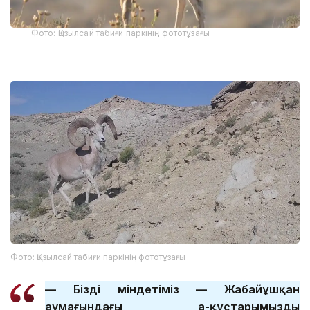
Фото: Қызылсай табиғи паркінің фототұзағы
Фото: Қызылсай табиғи паркінің фототұзағы
— Біздің міндетіміз — Жабайұшқан
аумағындағы аң-құстарымыздың