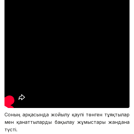
Соның арқасында жойылу қаупі төнген тұяқтылар
мен қанаттыларды бақылау жұмыстары жандана
түсті.