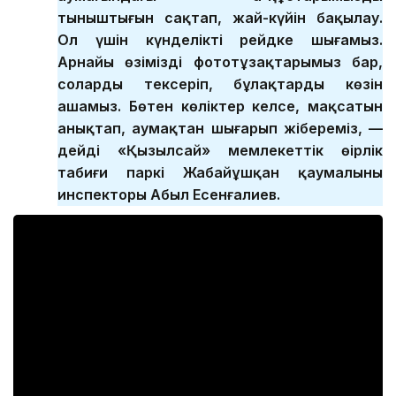
тыныштығын сақтап, жай-күйін бақылау.
Ол үшін күнделікті рейдке шығамыз.
Арнайы өзіміздің фототұзақтарымыз бар,
соларды тексеріп, бұлақтардың көзін
ашамыз. Бөтен көліктер келсе, мақсатын
анықтап, аумақтан шығарып жібереміз, —
дейді «Қызылсай» мемлекеттік өңірлік
табиғи паркі Жабайұшқан қаумалының
инспекторы Абыл Есенғалиев.