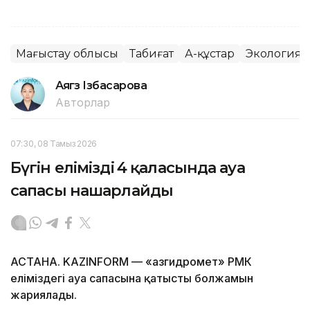
Маңғыстау облысы
Табиғат
Аң-құстар
Экология
Аягөз Ізбасарова
Авторлар
07:30, 08 Тамыз 2026
Бүгін еліміздің 4 қаласында ауа
сапасы нашарлайды
АСТАНА. KAZINFORM — «Қазгидромет» РМК
еліміздегі ауа сапасына қатысты болжамын
жариялады.