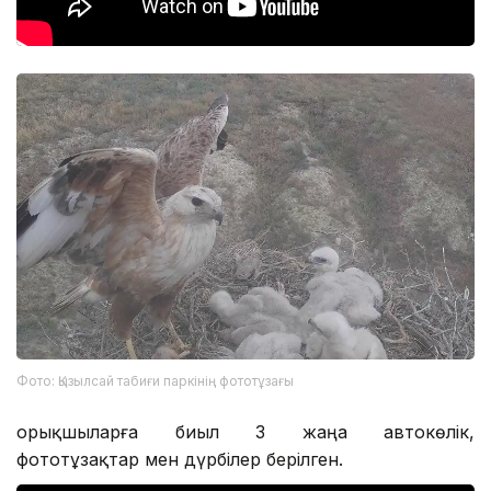
Фото: Қызылсай табиғи паркінің фототұзағы
Қорықшыларға биыл 3 жаңа автокөлік,
фототұзақтар мен дүрбілер берілген.