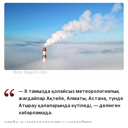
Фото: Magnific.com
— 8 тамызда қолайсыз метеорологиялық
жағдайлар Ақтөбе, Алматы, Астана, түнде
Атырау қалаларында күтіледі, — делінген
хабарламада.
Қолайсыз метеорологиялық жағдайлар —