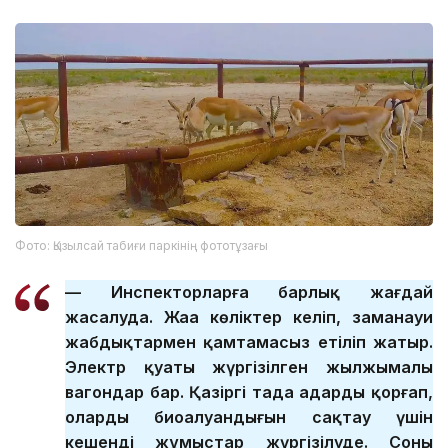
Фото: Қызылсай табиғи паркінің фототұзағы
— Инспекторларға барлық жағдай
жасалуда. Жаңа көліктер келіп, заманауи
жабдықтармен қамтамасыз етіліп жатыр.
Электр қуаты жүргізілген жылжымалы
вагондар бар. Қазіргі таңда аңдарды қорғап,
олардың биоалуандығын сақтау үшін
кешенді жұмыстар жүргізілуде. Соның