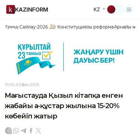
KAZINFORM
KZ
Сайлау-2026
Конституциялық реформа
Арнайы жо
Тренд:
10:40, 03 Қазан 2024
Маңғыстауда Қызыл кітапқа енген
жабайы аң-құстар жылына 15-20%
көбейіп жатыр