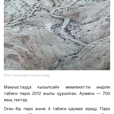
Фото: видеодан алынған кадр
Маңғыстауда «Қызылсай» мемлекеттік өңірлік
табиғи паркі 2012 жылы құрылған. Аумағы — 700
мың гектар.
Оған бір парк және 4 табиғи қаумал кіреді. Парк