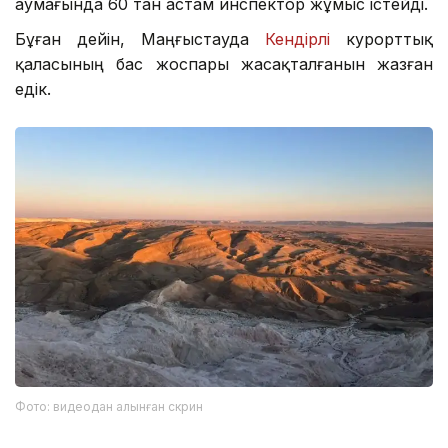
аумағында 60 тан астам инспектор жұмыс істейді.
Бұған дейін, Маңғыстауда
Кендірлі
курорттық
қаласының бас жоспары жасақталғанын жазған
едік.
Фото: видеодан алынған скрин