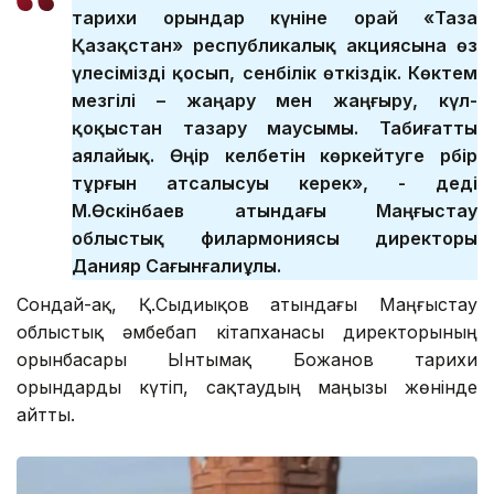
тарихи орындар күніне орай «Таза
Қазақстан» республикалық акциясына өз
үлесімізді қосып, сенбілік өткіздік. Көктем
мезгілі – жаңару мен жаңғыру, күл-
қоқыстан тазару маусымы. Табиғатты
аялайық. Өңір келбетін көркейтуге әрбір
тұрғын атсалысуы керек», - деді
М.Өскінбаев атындағы Маңғыстау
облыстық филармониясы директоры
Данияр Сағынғалиұлы.
Сондай-ақ, Қ.Сыдиықов атындағы Маңғыстау
облыстық әмбебап кітапханасы директорының
орынбасары Ынтымақ Божанов тарихи
орындарды күтіп, сақтаудың маңызы жөнінде
айтты.