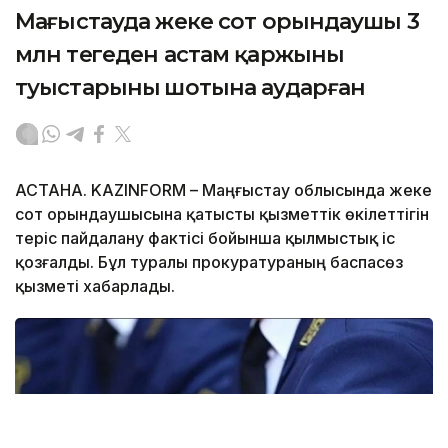
Маңғыстауда жеке сот орындаушы 3
млн теңгеден астам қаржыны
туыстарының шотына аударған
АСТАНА. KAZINFORM – Маңғыстау облысында жеке
сот орындаушысына қатысты қызметтік өкілеттігін
теріс пайдалану фактісі бойынша қылмыстық іс
қозғалды. Бұл туралы прокуратураның баспасөз
қызметі хабарлады.