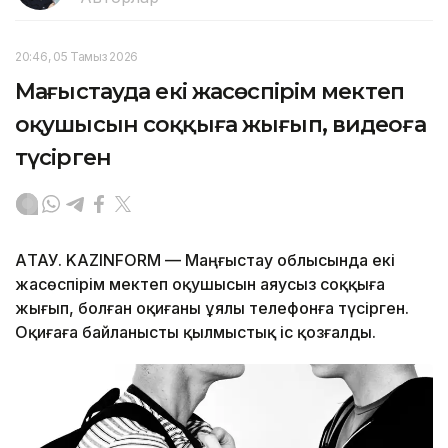
20:46, 05 Тамыз 2026
Маңғыстауда екі жасөспірім мектеп
оқушысын соққыға жығып, видеоға
түсірген
АҚТАУ. KAZINFORM — Маңғыстау облысында екі
жасөспірім мектеп оқушысын аяусыз соққыға
жығып, болған оқиғаны ұялы телефонға түсірген.
Оқиғаға байланысты қылмыстық іс қозғалды.