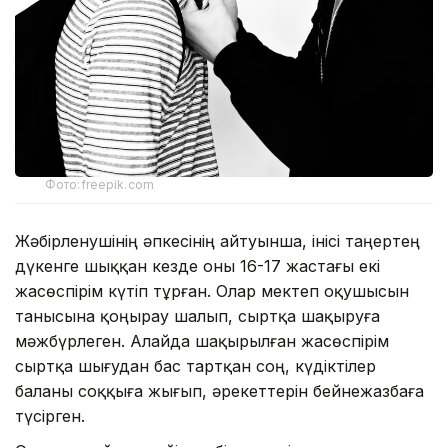
Фото:freepik.com
Жәбірленушінің әпкесінің айтуынша, інісі таңертең
дүкенге шыққан кезде оны 16-17 жастағы екі
жасөспірім күтіп тұрған. Олар мектеп оқушысын
танысына қоңырау шалып, сыртқа шақыруға
мәжбүрлеген. Алайда шақырылған жасөспірім
сыртқа шығудан бас тартқан соң, күдіктілер
баланы соққыға жығып, әрекеттерін бейнежазбаға
түсірген.