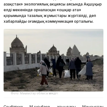
Қазақстан» экологиялық акциясы аясында Ақшұқыр
елді мекенінде орналасқан «Қошқар ата»
қорымында тазалық жұмыстары жүргізілді, деп
хабарлайды Қоғамдық коммуникация орталығы.
Фото: Маңғыстау облысы әкімдігі
Сенбілікке М.Өскінбаев атындағы Маңғыстау