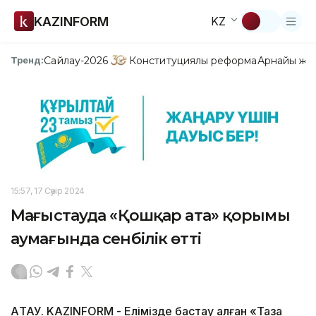
KAZINFORM
KZ
Сайлау-2026
Конституциялық реформа
Арнайы жо
Тренд:
15:57, 17 Сәуір 2024
Маңғыстауда «Қошқар ата» қорымы
аумағында сенбілік өтті
АҚТАУ. KAZINFORM - Елімізде бастау алған «Таза