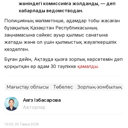
жөніндегі комиссияға жолданды, — деп
хабарлады ведомстводан.
Полицияның мәліметінше, адамдар тобы жасаған
бұзақылық Қазақстан Республикасының
заңнамасына сәйкес ауыр қылмыс санатына
жатады және ол үшін қылмыстық жауапкершілік
көзделген.
Бұған дейін, Ақтауда қызға зорлық көрсетемін деп
қорқытқан ер адам 30 тәулікке
қамалды.
Маңғыстау облысы
Төбелес
Зорлық-зомбылық
Аягөз Ізбасарова
Авторлар
13:09, 05 Тамыз 2026