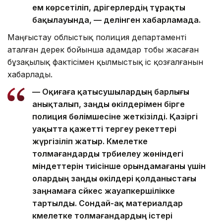
ем көрсетіліп, дәрігерлердің тұрақты
бақылауында, — делінген хабарламада.
Маңғыстау облыстық полиция департаменті
аталған дерек бойынша адамдар тобы жасаған
бұзақылық фактісімен қылмыстық іс қозғалғанын
хабарлады.
— Оқиғаға қатысушылардың барлығы
анықталып, заңды өкілдерімен бірге
полиция бөлімшесіне жеткізілді. Қазіргі
уақытта қажетті тергеу әрекеттері
жүргізіліп жатыр. Кәмелетке
толмағандарды тәрбиелеу жөніндегі
міндеттерін тиісінше орындамағаны үшін
олардың заңды өкілдері қолданыстағы
заңнамаға сәйкес жауапкершілікке
тартылды. Сондай-ақ материалдар
кәмелетке толмағандардың істері