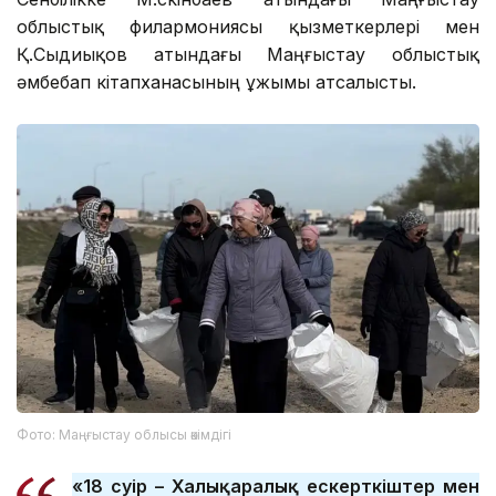
облыстық филармониясы қызметкерлері мен
Қ.Сыдиықов атындағы Маңғыстау облыстық
әмбебап кітапханасының ұжымы атсалысты.
Фото: Маңғыстау облысы әкімдігі
«18 сәуір – Халықаралық ескерткіштер мен