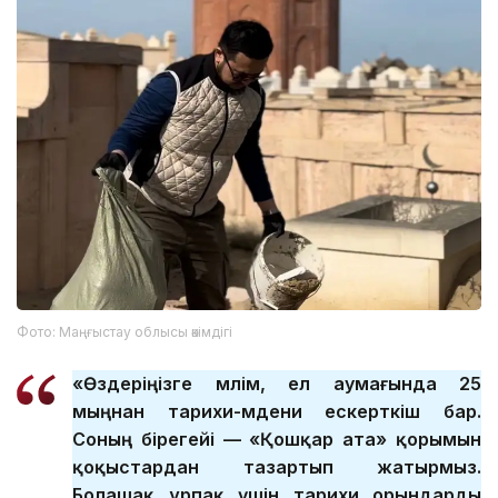
Фото: Маңғыстау облысы әкімдігі
«Өздеріңізге мәлім, ел аумағында 25
мыңнан тарихи-мәдени ескерткіш бар.
Соның бірегейі — «Қошқар ата» қорымын
қоқыстардан тазартып жатырмыз.
Болашақ ұрпақ үшін тарихи орындарды