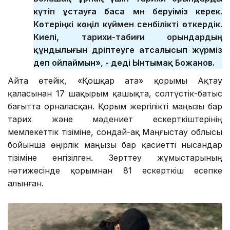
күтіп ұстауға баса мән беруіміз керек.
Көтеріңкі көңіл күймен сенбілікті өткердік.
Киелі, тарихи-табиғи орындардың
құндылығын дәріптеуге атсалысып жүрміз
деп ойлаймын», - деді Ынтымақ Божанов.
Айта өтейік, «Қошқар ата» қорымы Ақтау
қаласынан 17 шақырым қашықта, солтүстік-батыс
бағытта орналасқан. Қорым жергілікті маңызы бар
тарих және мәдениет ескерткіштерінің
мемлекеттік тізіміне, сондай-ақ Маңғыстау облысы
бойынша өңірлік маңызы бар қасиетті нысандар
тізіміне енгізілген. Зерттеу жұмыстарының
нәтижесінде қорымнан 81 ескерткіш есепке
алынған.