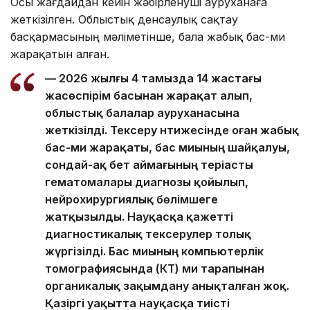
Осы жағдайдан кейін жәбірленуші ауруханаға
жеткізілген. Облыстық денсаулық сақтау
басқармасының мәліметінше, бала жабық бас-ми
жарақатын алған.
— 2026 жылғы 4 тамызда 14 жастағы
жасөспірім басынан жарақат алып,
облыстық балалар ауруханасына
жеткізілді. Тексеру нәтижесінде оған жабық
бас-ми жарақаты, бас миының шайқалуы,
сондай-ақ бет аймағының теріасты
гематомалары диагнозы қойылып,
нейрохирургиялық бөлімшеге
жатқызылды. Науқасқа қажетті
диагностикалық тексерулер толық
жүргізілді. Бас миының компьютерлік
томографиясында (КТ) ми тарапынан
органикалық зақымдану анықталған жоқ.
Қазіргі уақытта науқасқа тиісті