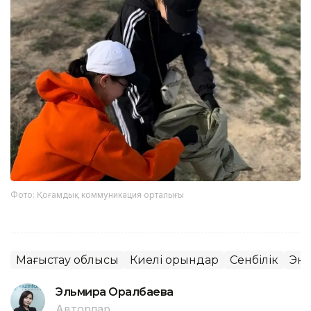
Фото: Қоғамдық коммуникация орталығы
Маңғыстау облысы
Киелі орындар
Сенбілік
Эко
Эльмира Оралбаева
Авторлар