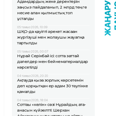
Адамдардың жеке деректерін
заңсыз пайдаланып, 2 млрд теңге
несие алған қылмыстық топ
ұсталды
05 тамыз 2026, 10:09
ШҚО-да қауіпті әрекет жасаған
жүргізуші мен жолаушы жауапқа
тартылды
05 тамыз 2026, 00:07
Нұрай Серікбай ісі: сотта заттай
дәлелдер мен бейнематериалдар
көрсетілді
04 тамыз 2026, 20:20
Ақтауда қызға зорлық көрсетемін
деп қорқытқан ер адам 30 тәулікке
қамалды
04 тамыз 2026, 18:04
Соттағы «келін» сөзі Нұрайдың ата-
анасын күйзелтті: Шерхан
Аймаханның туыстары не айтты