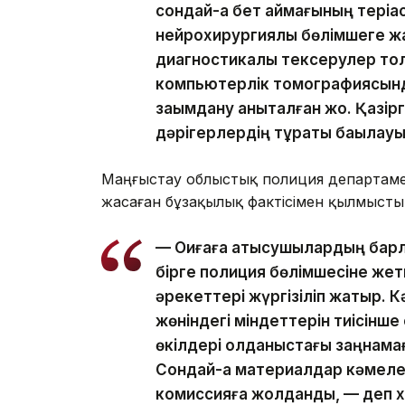
сондай-ақ бет аймағының тері
нейрохирургиялық бөлімшеге жат
диагностикалық тексерулер тол
компьютерлік томографиясында
зақымдану анықталған жоқ. Қазіргі
дәрігерлердің тұрақты бақылау
Маңғыстау облыстық полиция департаме
жасаған бұзақылық фактісімен қылмысты
— Оқиғаға қатысушылардың барл
бірге полиция бөлімшесіне жеткі
әрекеттері жүргізіліп жатыр.
жөніндегі міндеттерін тиісінш
өкілдері қолданыстағы заңнама
Сондай-ақ материалдар кәмеле
комиссияға жолданды, — деп 