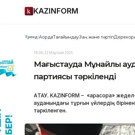
KAZINFORM
Ақорда
Тағайындау
Заң және тәртіп
Дерекқор
Тренд:
19:28, 22 Маусым 2025
Маңғыстауда Мұнайлы ауда
партиясы тәркіленді
АҚТАУ. KAZINFORM – «Қарасора» жеде
ауданындағы тұрғын үйлердің бірінен 
тәркіленген.