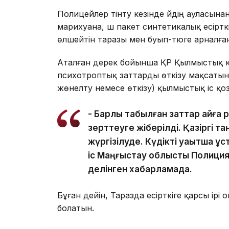
Полицейлер тінту кезінде үйдің ауласынан
марихуана, үш пакет синтетикалық есіртк
өлшейтін таразы мен буып-түюге арналға
Аталған дерек бойынша ҚР Қылмыстық коде
психотроптық заттарды өткізу мақсатын
жөнелту немесе өткізу) қылмыстық іс қо
- Барлық табылған заттар айғақ
зерттеуге жіберілді. Қазіргі та
жүргізілуде. Күдікті уақытша ұ
іс Маңғыстау облыстық Полиция
делінген хабарламада.
Бұған дейін, Таразда есірткіге қарсы ірі о
болатын.