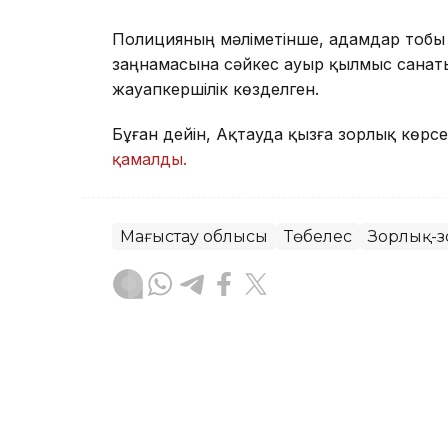
Полицияның мәліметінше, адамдар тобы
заңнамасына сәйкес ауыр қылмыс санат
жауапкершілік көзделген.
Бұған дейін, Ақтауда қызға зорлық көрсе
қамалды.
Маңғыстау облысы
Төбелес
Зорлық-
Аягөз Ізбасарова
Авторлар