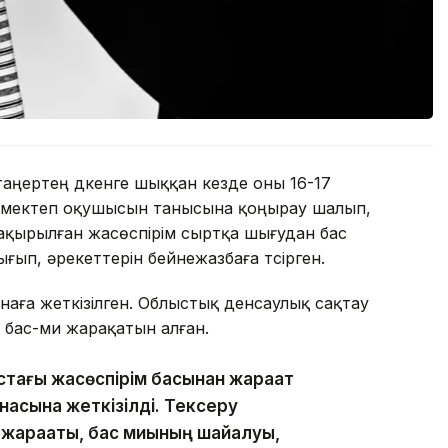
 таңертең дүкенге шыққан кезде оны 16-17
лар мектеп оқушысын танысына қоңырау шалып,
ақырылған жасөспірім сыртқа шығудан бас
ығып, әрекеттерін бейнежазбаға түсірген.
наға жеткізілген. Облыстық денсаулық сақтау
 бас-ми жарақатын алған.
тағы жасөспірім басынан жарақат
насына жеткізілді. Тексеру
 жарақаты, бас миының шайқалуы,