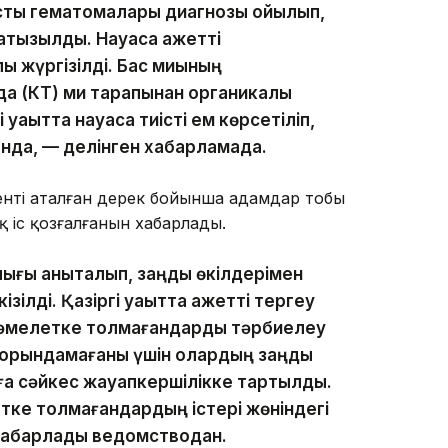
асты гематомалары диагнозы қойылып,
қызылды. Науқасқа қажетті
ық жүргізілді. Бас миының
 (КТ) ми тарапынан органикалық
 уақытта науқасқа тиісті ем көрсетіліп,
ында, — делінген хабарламада.
нті аталған дерек бойынша адамдар тобы
қ іс қозғалғанын хабарлады.
ығы анықталып, заңды өкілдерімен
зілді. Қазіргі уақытта қажетті тергеу
 Кәмелетке толмағандарды тәрбиелеу
е орындамағаны үшін олардың заңды
ға сәйкес жауапкершілікке тартылды.
тке толмағандардың істері жөніндегі
хабарлады ведомстводан.