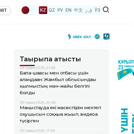
KZ
QZ
РУ
EN
中文
ق ز
ЎЗ
ORT
Тақырыпқа қатысты
06 тамыз 2026, 01:48
Бала-шағасы мен отбасы үшін
алаңдаған: Жамбыл облысындағы
қылмыстың мән-жайы белгілі
болды
05 тамыз 2026, 20:46
Маңғыстауда екі жасөспірім мектеп
оқушысын соққыға жығып, видеоға
түсірген
05 тамыз 2026, 17:06