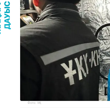
Фото: ҰҚК