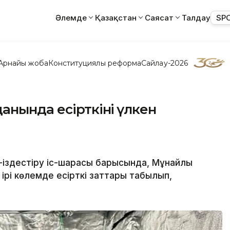
Әлемде
Қазақстан
Саясат
Талдау
SP
Арнайы жоба
Конституциялық реформа
Сайлау-2026
нында есірткінің үлкен
л-іздестіру іс-шарасы барысында, Мұнайлы
ірі көлемде есірткі заттары табылып,