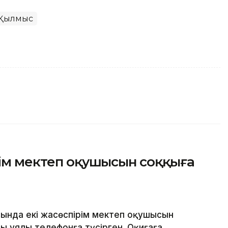
Қылмыс
рім мектеп оқушысын соққыға
ында екі жасөспірім мектеп оқушысын
ы ұялы телефонға түсірген. Оқиғаға