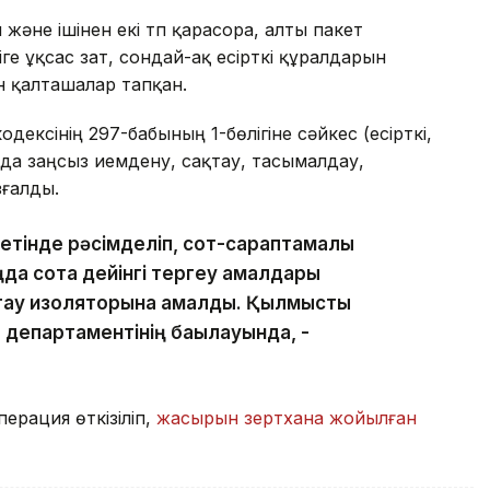
 және ішінен екі түп қарасора, алты пакет
іге ұқсас зат, сондай-ақ есірткі құралдарын
н қалташалар тапқан.
ксінің 297-бабының 1-бөлігіне сәйкес (есірткі,
да заңсыз иемдену, сақтау, тасымалдау,
зғалды.
 ретінде рәсімделіп, сот-сараптамалық
ңда сотқа дейінгі тергеу амалдары
стау изоляторына қамалды. Қылмыстық
 департаментінің бақылауында, -
перация өткізіліп,
жасырын зертхана жойылған