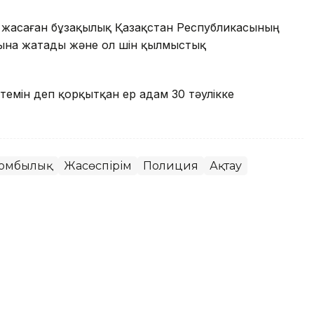
 жасаған бұзақылық Қазақстан Республикасының
ына жатады және ол үшін қылмыстық
темін деп қорқытқан ер адам 30 тәулікке
зомбылық
Жасөспірім
Полиция
Ақтау