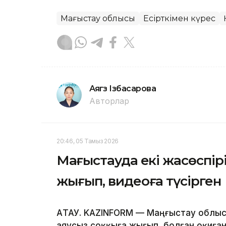
Маңғыстау облысы
Есірткімен күрес
Аягөз Ізбасарова
Авторлар
20:46, 05 Тамыз 2026
Маңғыстауда екі жасөспі
жығып, видеоға түсірген
АҚТАУ. KAZINFORM — Маңғыстау облыс
аяусыз соққыға жығып, болған оқиған