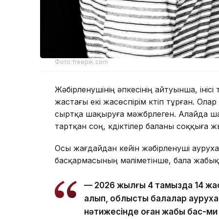
Фото:freepik.com
Жәбірленушінің әпкесінің айтуынша, інісі
жастағы екі жасөспірім күтіп тұрған. О
сыртқа шақыруға мәжбүрлеген. Алайда ш
тартқан соң, күдіктілер баланы соққыға ж
Осы жағдайдан кейін жәбірленуші ауруха
басқармасының мәліметінше, бала жабық
— 2026 жылғы 4 тамызда 14 жас
алып, облыстық балалар ауруха
нәтижесінде оған жабық бас-ми