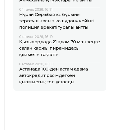
04 тамыз 2026, 16:14
Нұрай Серікбай ісі: бұрынғы
тергеуші «алып қашудан» кейінгі
полиция әрекеті туралы айтты
04 тамыз 2026, 16:10
Қызылордада 21 адам 70 млн теңге
салған қаржы пирамидасы
қызметін тоқтатты
04 тамыз 2026, 13:00
Астанада 100-ден астам адамға
автокредит рәсімдеткен
қылмыстық топ ұсталды