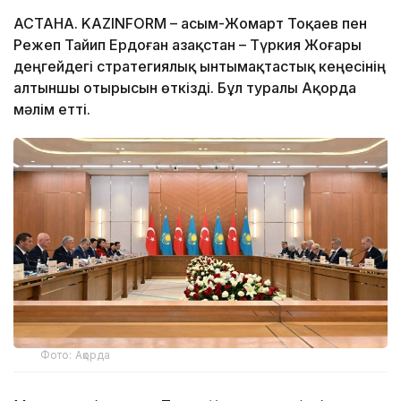
АСТАНА. KAZINFORM – Қасым-Жомарт Тоқаев пен
Режеп Тайип Ердоған Қазақстан – Түркия Жоғары
деңгейдегі стратегиялық ынтымақтастық кеңесінің
алтыншы отырысын өткізді. Бұл туралы Ақорда
мәлім етті.
Фото: Ақорда