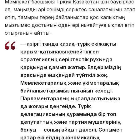
Мемлекет басшысы Түркия Қазақстан үшін бауырлас
ел, маңызды әрі сенімді серіктес саналатынын атап
өтіп, тамыры терең байланыстар қос халықтың
мызғымас достығын одан әрі нығайтуға ықпал етіп
отырғанын айтты.
— Қазіргі таңда қазақ-түрік екіжақты
қарым-қатынасы кеңейтілген
стратегиялық серіктестік рухында
қарқынды дамып жатыр. Елдеріміздің
арасында ешқандай түйткіл жоқ.
Мемлекетаралық және үкіметаралық
байланыстарымыз нығайып келеді.
Парламентаралық ықпалдастығымыз
да жоғары деңгейде. Түрік
делегациясының құрамында бір топ
депутаттың және партия мүшелерінің
болуы — соның айқын дәлелі. Сонымен
қатар екі елдің экономикалық