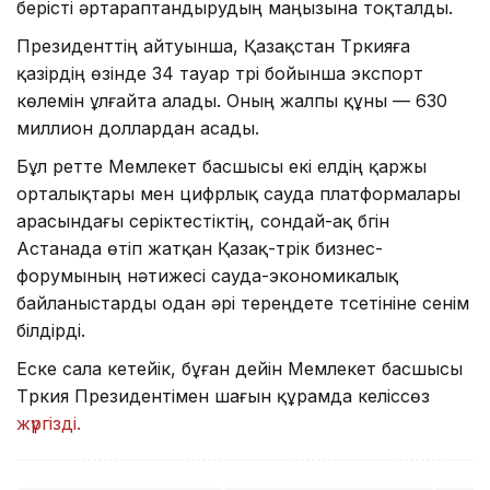
берісті әртараптандырудың маңызына тоқталды.
Президенттің айтуынша, Қазақстан Түркияға
қазірдің өзінде 34 тауар түрі бойынша экспорт
көлемін ұлғайта алады. Оның жалпы құны — 630
миллион доллардан асады.
Бұл ретте Мемлекет басшысы екі елдің қаржы
орталықтары мен цифрлық сауда платформалары
арасындағы серіктестіктің, сондай-ақ бүгін
Астанада өтіп жатқан Қазақ-түрік бизнес-
форумының нәтижесі сауда-экономикалық
байланыстарды одан әрі тереңдете түсетініне сенім
білдірді.
Еске сала кетейік, бұған дейін Мемлекет басшысы
Түркия Президентімен шағын құрамда келіссөз
жүргізді.