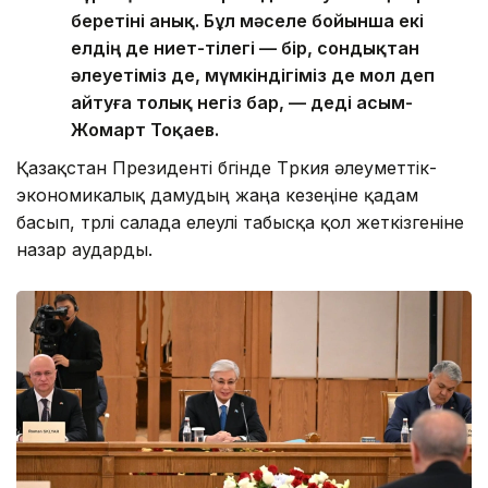
беретіні анық. Бұл мәселе бойынша екі
елдің де ниет-тілегі — бір, сондықтан
әлеуетіміз де, мүмкіндігіміз де мол деп
айтуға толық негіз бар, — деді Қасым-
Жомарт Тоқаев.
Қазақстан Президенті бүгінде Түркия әлеуметтік-
экономикалық дамудың жаңа кезеңіне қадам
басып, түрлі салада елеулі табысқа қол жеткізгеніне
назар аударды.