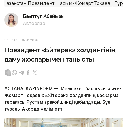
Қазақстан Президенті
Қасым-Жомарт Тоқаев
Түрк
Бақытгүл Абайқызы
Авторлар
17:07, 05 Тамыз 2026
Президент «Бәйтерек» холдингінің
даму жоспарымен танысты
АСТАНА. KAZINFORM — Мемлекет басшысы Қасым-
Жомарт Тоқаев «Бәйтерек» холдингінің басқарма
төрағасы Рустам Қарағойшинді қабылдады. Бұл
туралы Ақорда мәлім етті.