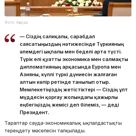
Фото: Ақорда
— Сіздің салиқалы, сарабдал
саясатыңыздың нәтижесінде Түркияның
әлемдегі ықпалы мен беделі арта түсті.
Түрік елі қуатты экономика мен салмақты
дипломатияның арқасында Еуропа мен
Азияны, күллі түркі дүниесін жалғаған
алтын көпір ретінде танылып отыр.
Мемлекетіңіздің жетістіктері — Сіздің ұлт
мүддесін қорғау жолындағы қажырлы
еңбегіңіздің жемісі деп білеміз, — деді
Президент.
Тараптар сауда-экономикалық ықпалдастықты
тереңдету мәселесін талқылады.