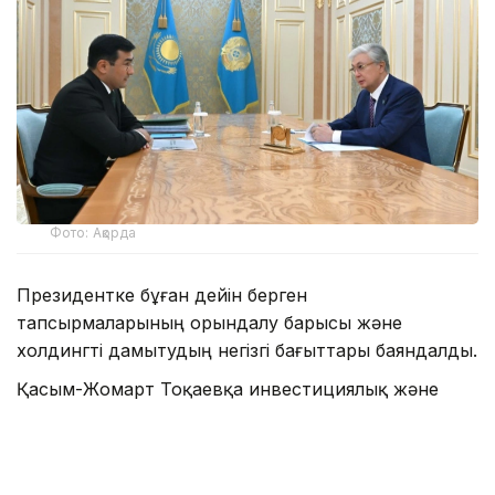
Фото: Ақорда
Президентке бұған дейін берген
тапсырмаларының орындалу барысы және
холдингті дамытудың негізгі бағыттары баяндалды.
Қасым-Жомарт Тоқаевқа инвестициялық және
кредиттік портфель 14,3 триллион теңгеге жетіп,
16,5 триллион теңгеге дейін артады деп болжанып
отырғаны, бұл ретте жыл сайынғы таза пайда