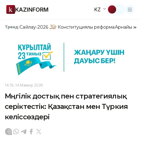
KAZINFORM
KZ
Сайлау-2026
Конституциялық реформа
Арнайы жо
Тренд:
14:19, 14 Мамыр 2026
Мәңгілік достық пен стратегиялық
серіктестік: Қазақстан мен Түркия
келіссөздері