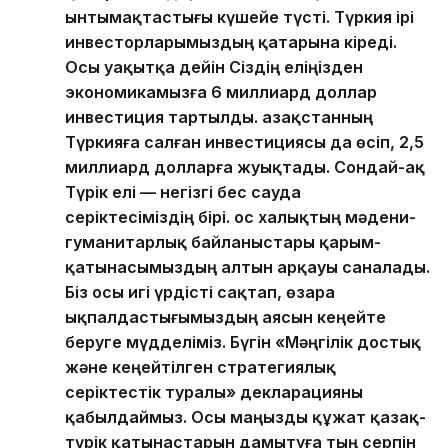
ынтымақтастығы күшейе түсті. Түркия ірі
инвесторларымыздың қатарына кіреді.
Осы уақытқа дейін Сіздің еліңізден
экономикамызға 6 миллиард доллар
инвестиция тартылды. Қазақстанның
Түркияға салған инвестициясы да өсіп, 2,5
миллиард долларға жуықтады. Сондай-ақ
Түрік елі — негізгі бес сауда
серіктесіміздің бірі. Қос халықтың мәдени-
гуманитарлық байланыстары қарым-
қатынасымыздың алтын арқауы саналады.
Біз осы игі үрдісті сақтап, өзара
ықпалдастығымыздың аясын кеңейте
беруге мүдделіміз. Бүгін «Мәңгілік достық
және кеңейтілген стратегиялық
серіктестік туралы» декларацияны
қабылдаймыз. Осы маңызды құжат қазақ-
түрік қатынастарын дамытуға тың серпін