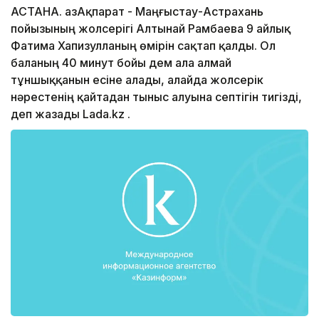
АСТАНА. ҚазАқпарат - Маңғыстау-Астрахань
пойызының жолсерігі Алтынай Рамбаева 9 айлық
Фатима Хапизулланың өмірін сақтап қалды. Ол
баланың 40 минут бойы дем ала алмай
тұншыққанын есіне алады, алайда жолсерік
нәрестенің қайтадан тыныс алуына септігін тигізді,
деп жазады Lada.kz .