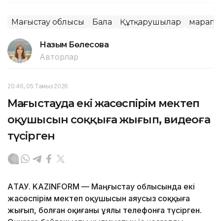
Маңғыстау облысы
Бала
Құтқарушылар
марапа
Назым Бөлесова
Авторлар
20:46, 05 Тамыз 2026
Маңғыстауда екі жасөспірім мектеп
оқушысын соққыға жығып, видеоға
түсірген
АҚТАУ. KAZINFORM — Маңғыстау облысында екі
жасөспірім мектеп оқушысын аяусыз соққыға
жығып, болған оқиғаны ұялы телефонға түсірген.