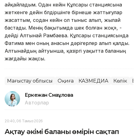
айқайладым. Одан кейін Құлсары станциясына
жеткенге дейін бүлдіршінге бірнеше жаттығулар
жасаттым, содан кейін ол тыныс алып, жылай
бастады. Менің бақытымда шек болған жоқ», -
дейді Алтынай Рамбаева. Құлсары станциясында
Фатима мен оның анасын дәрігерлер алып қалды.
Алтынайдың айтуынша, қазіргі уақытта баланың
жағдайы жақсы.
Маңғыстау облысы
Оқиға
КАЗМЕДИА
Көлік
Ба
Еркежан Смағұлова
Авторлар
20:40, 06 Тамыз 2026
Ақтау әкімі баланың өмірін сақтап