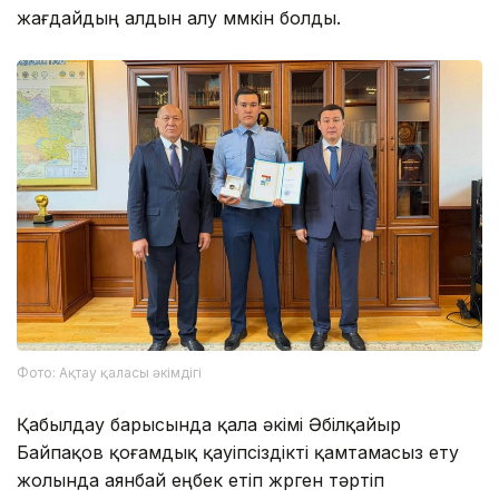
жағдайдың алдын алу мүмкін болды.
Фото: Ақтау қаласы әкімдігі
Қабылдау барысында қала әкімі Әбілқайыр
Байпақов қоғамдық қауіпсіздікті қамтамасыз ету
жолында аянбай еңбек етіп жүрген тәртіп