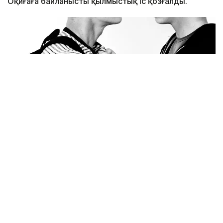
Оқиғаға байланысты қылмыстық іс қозғалды.
Фото:freepik.com
Жәбірленушінің әпкесінің айтуынша, інісі таңертең
дүкенге шыққан кезде оны 16-17 жастағы екі
жасөспірім күтіп тұрған. Олар мектеп оқушысын
танысына қоңырау шалып, сыртқа шақыруға