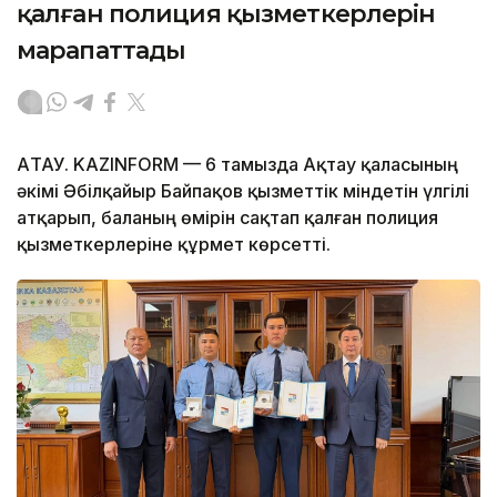
қалған полиция қызметкерлерін
марапаттады
АҚТАУ. KAZINFORM — 6 тамызда Ақтау қаласының
әкімі Әбілқайыр Байпақов қызметтік міндетін үлгілі
атқарып, баланың өмірін сақтап қалған полиция
қызметкерлеріне құрмет көрсетті.