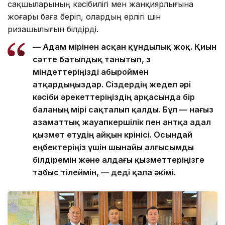
сақшыларының кәсібилігі мен жанқиярлығына
жоғары баға беріп, олардың ерлігі үшін
ризашылығын білдірді.
— Адам өмірінен асқан құндылық жоқ. Қиын
сәтте батылдық танытып, өз
міндеттеріңізді абыроймен
атқардыңыздар. Сіздердің жедел әрі
кәсіби әрекеттеріңіздің арқасында бір
баланың өмірі сақталып қалды. Бұл — нағыз
азаматтық жауапкершілік пен антқа адал
қызмет етудің айқын көрінісі. Осындай
еңбектеріңіз үшін шынайы алғысымды
білдіремін және алдағы қызметтеріңізге
табыс тілеймін, — деді қала әкімі.