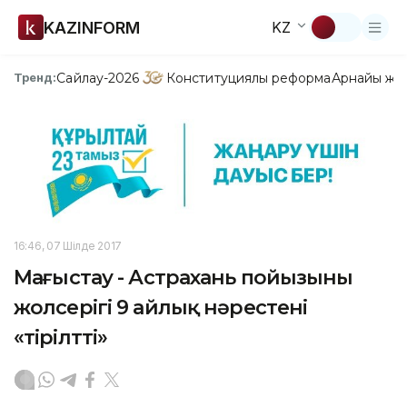
KAZINFORM
KZ
Сайлау-2026
Конституциялық реформа
Арнайы жо
Тренд:
16:46, 07 Шілде 2017
Маңғыстау - Астрахань пойызының
жолсерігі 9 айлық нәрестені
«тірілтті»