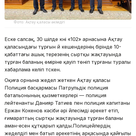
Фото: Ақтау қаласы әкімдігі
Еске салсақ, 30 шілде күні «102» арнасына Ақтау
қаласындағы тұрғын үй кешендерінің бірінде 10-
қабаттағы ашық терезенің сыртқы жақтауында
тұрған баланың өміріне қауіп төніп тұрғаны туралы
хабарлама келіп түскен.
Оқиға орнына жедел жеткен Ақтау қаласы
Полиция басқармасы Патрульдік полиция
батальонының қызметкерлері — полиция
лейтенанты Данияр Татиев пен полиция капитаны
Ержан Кокенов кәсіби әрі үйлесімді әрекет етіп,
ғимараттың сыртқы жақтауында тұрған баланы
аман-есен құтқарып қалды.Полицейлердің
жеделдігі мен батыл әрекетінің арқасында қайғылы