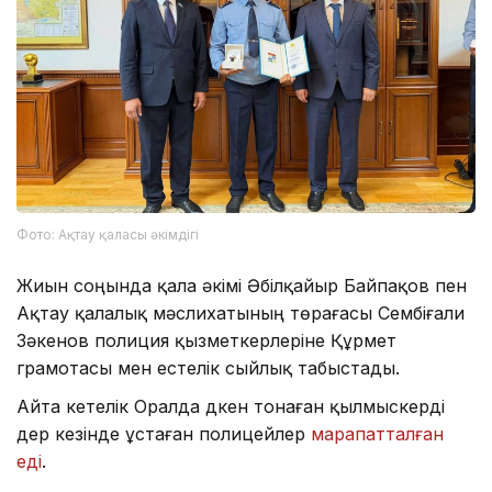
Фото: Ақтау қаласы әкімдігі
Жиын соңында қала әкімі Әбілқайыр Байпақов пен
Ақтау қалалық мәслихатының төрағасы Сембіғали
Зәкенов полиция қызметкерлеріне Құрмет
грамотасы мен естелік сыйлық табыстады.
Айта кетелік Оралда дүкен тонаған қылмыскерді
дер кезінде ұстаған полицейлер
марапатталған
еді
.