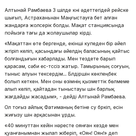
Алтынай Рамбаева 3 шілде күні әдеттегідей рейске
шығып, Астраханьнан Маңғыстауға бет алған
жандарға жолсерік болды. Мақат станциясында
пойызға тағы да жолаушылар кірді.
«Мақаттан өте бергенде, екінші купеден бір әйел
жүгіріп келіп, қасындағы әйелдің баласының қайтыс
болғандығын хабарлады. Мен тездете барып
қарасам, сәби ес-түссіз жатыр. Тамырының соғуын,
тыныс алуын тексердім... Бүлдіршін көкпеңбек
болып кеткен. Мен оны өзімнің қызметтік бөлмеме
алып келіп, қайтадан тыныстауы үшін барлық
жағдайды жасадым», - дейді Алтынай Рамбаева.
Ол тоғыз айлық Фатиманың бетіне су бүркіп, есін
жиғызу үшін арқасынан ұрды.
«40 минуттан кейін нәресте оянған кезде мен
қуанғанымнан жылап жіберіп, «Оян! Оян!» деп