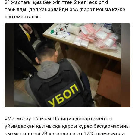
21 жастағы қыз бен жігіттен 2 келі ескірткі
табылды, деп хабарлайды ҚазАқпарат Рolisia.kz-ке
сілтеме жасап.
«Маңғыстау облысы Полиция департаментінің
ұйымдасқан қылмысқа қарсы күрес басқармасының
қызметкерлері 28 қазанда сағат 17.15 шамасында