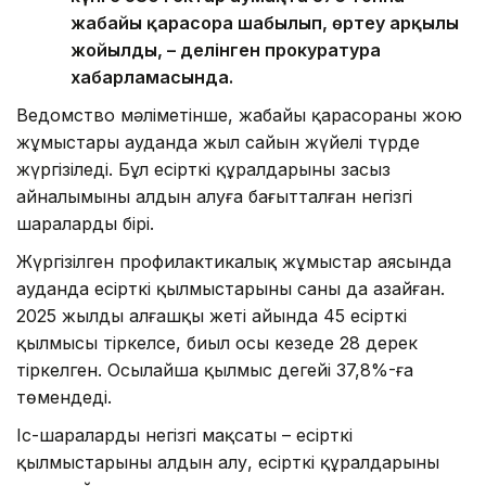
жабайы қарасора шабылып, өртеу арқылы
жойылды, – делінген прокуратура
хабарламасында.
Ведомство мәліметінше, жабайы қарасораны жою
жұмыстары ауданда жыл сайын жүйелі түрде
жүргізіледі. Бұл есірткі құралдарының заңсыз
айналымының алдын алуға бағытталған негізгі
шаралардың бірі.
Жүргізілген профилактикалық жұмыстар аясында
ауданда есірткі қылмыстарының саны да азайған.
2025 жылдың алғашқы жеті айында 45 есірткі
қылмысы тіркелсе, биыл осы кезеңде 28 дерек
тіркелген. Осылайша қылмыс деңгейі 37,8%-ға
төмендеді.
Іс-шаралардың негізгі мақсаты – есірткі
қылмыстарының алдын алу, есірткі құралдарының