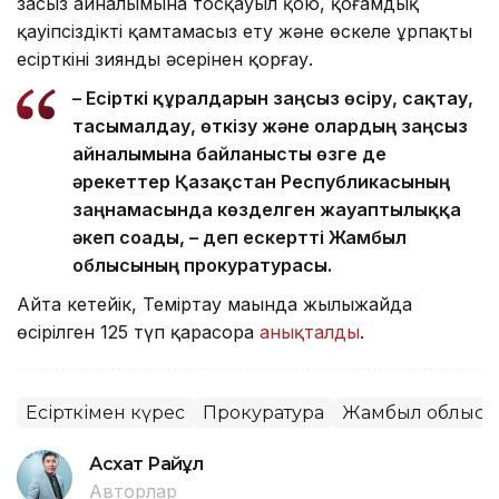
заңсыз айналымына тосқауыл қою, қоғамдық
қауіпсіздікті қамтамасыз ету және өскелең ұрпақты
есірткінің зиянды әсерінен қорғау.
– Есірткі құралдарын заңсыз өсіру, сақтау,
тасымалдау, өткізу және олардың заңсыз
айналымына байланысты өзге де
әрекеттер Қазақстан Республикасының
заңнамасында көзделген жауаптылыққа
әкеп соғады, – деп ескертті Жамбыл
облысының прокуратурасы.
Айта кетейік, Теміртау маңында жылыжайда
өсірілген 125 түп қарасора
анықталды
.
Есірткімен күрес
Прокуратура
Жамбыл облысы
Асхат Райқұл
Авторлар