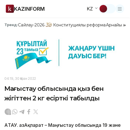
KAZINFORM
KZ
Сайлау-2026
Конституциялық реформа
Арнайы жо
Тренд:
04:19, 30 Қазан 2022
Маңғыстау облысында қыз бен
жігіттен 2 кг есірткі табылды
АҚТАУ. ҚазАқпарат – Маңғыстау облысында 19 және