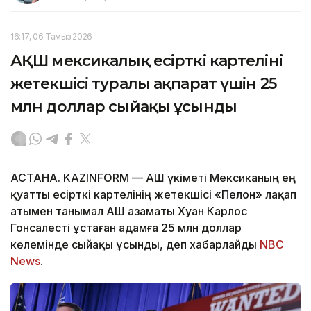
16:17, 06 Тамыз 2026
АҚШ мексикалық есірткі картелінің
жетекшісі туралы ақпарат үшін 25
млн доллар сыйақы ұсынды
АСТАНА. KAZINFORM — АҚШ үкіметі Мексиканың ең
қуатты есірткі картелінің жетекшісі «Пелон» лақап
атымен танымал АҚШ азаматы Хуан Карлос
Гонсалесті ұстаған адамға 25 млн доллар
көлемінде сыйақы ұсынды, деп хабарлайды
NBC
News
.