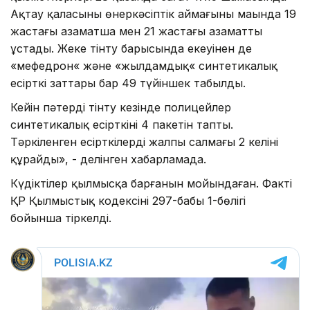
Ақтау қаласының өнеркәсіптік аймағының маңында 19
жастағы азаматша мен 21 жастағы азаматты
ұстады. Жеке тінту барысында екеуінен де
«мефедрон« және «жылдамдық« синтетикалық
есірткі заттары бар 49 түйіншек табылды.
Кейін пәтерді тінту кезінде полицейлер
синтетикалық есірткінің 4 пакетін тапты.
Тәркіленген есірткілердің жалпы салмағы 2 келіні
құрайды», - делінген хабарламада.
Күдіктілер қылмысқа барғанын мойындаған. Факті
ҚР Қылмыстық кодексінің 297-бабы 1-бөлігі
бойынша тіркелді.