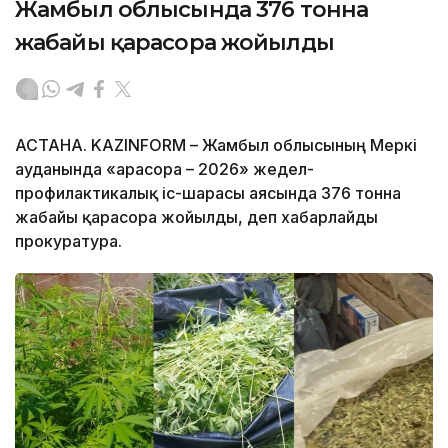
Жамбыл облысында 376 тонна
жабайы қарасора жойылды
АСТАНА. KAZINFORM – Жамбыл облысының Меркі
ауданында «Қарасора – 2026» жедел-
профилактикалық іс-шарасы аясында 376 тонна
жабайы қарасора жойылды, деп хабарлайды
прокуратура.