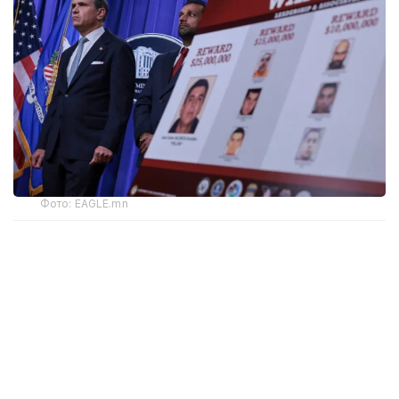
Фото: EAGLE.mn
Сыйақы сомасы 5 млн доллардан көбейтілді.
Трамп әкімшілігі «Халиско жаңа буын картелінің»
(Cartel de Jalisco Nueva Generacion, CJNG) әртүрлі
көшбасшылары туралы ақпарат үшін барлығы 100
млн доллар сыйақы ұсынды және картель
мүшелерінің отбасылары мен іскерлік серіктестеріне
визаларды шектеді.