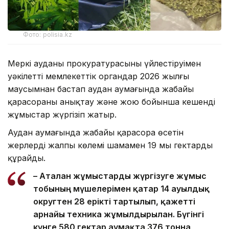
Фото: polisia.kz
Меркі ауданы прокуратурасының үйлестіруімен
уәкілетті мемлекеттік органдар 2026 жылғы
маусымнан бастап аудан аумағында жабайы
қарасораны анықтау және жою бойынша кешенді
жұмыстар жүргізіп жатыр.
Аудан аумағында жабайы қарасора өсетін
жерлердің жалпы көлемі шамамен 19 мың гектарды
құрайды.
– Аталған жұмыстарды жүргізуге жұмыс
тобының мүшелерімен қатар 14 ауылдық
округтен 28 ерікті тартылып, қажетті
арнайы техника жұмылдырылған. Бүгінгі
күнге 580 гектар аумақта 376 тонна