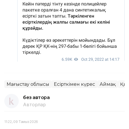
Маңғыстау облысы
Есірткімен күрес
Аймақ
Қыл
без автора
Авторлар
11:22, 09 Тамыз 2026