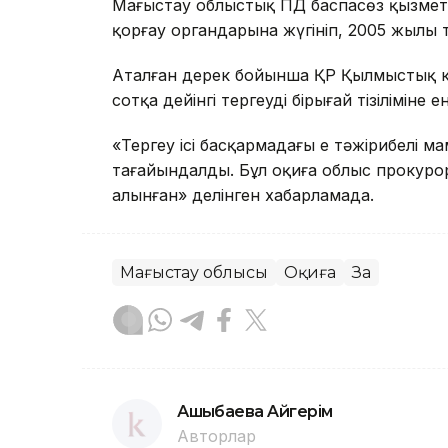
Маңғыстау облыстық ПД баспасөз қызметі
қорғау органдарына жүгініп, 2005 жылы 
Аталған дерек бойынша ҚР Қылмыстық коде
сотқа дейінгі тергеудің бірыңғай тізіліміне ен
«Тергеу ісі басқармадағы ең тәжірибелі 
тағайындалды. Бұл оқиға облыс прокур
алынған» делінген хабарламада.
Маңғыстау облысы
Оқиға
Заң
Ашықбаева Aйгepiм
Авторлар