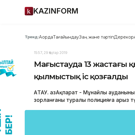
KAZINFORM
Ақорда
Тағайындау
Заң және тәртіп
Дерекқор
Тренд:
15:57, 29 Қаңтар 2019
Маңғыстауда 13 жастағы қ
қылмыстық іс қозғалды
АҚТАУ. ҚазАқпарат - Мұнайлы ауданы
зорланғаны туралы полицияға арыз түс