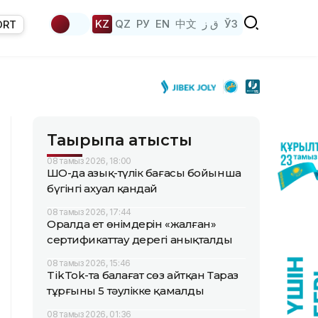
KZ
QZ
РУ
EN
中文
ق ز
ЎЗ
ORT
Тақырыпқа қатысты
08 тамыз 2026, 18:00
ШҚО-да азық-түлік бағасы бойынша
бүгінгі ахуал қандай
08 тамыз 2026, 17:44
Оралда ет өнімдерін «жалған»
сертификаттау дерегі анықталды
08 тамыз 2026, 15:46
TikTok-та балағат сөз айтқан Тараз
тұрғыны 5 тәулікке қамалды
08 тамыз 2026, 01:36