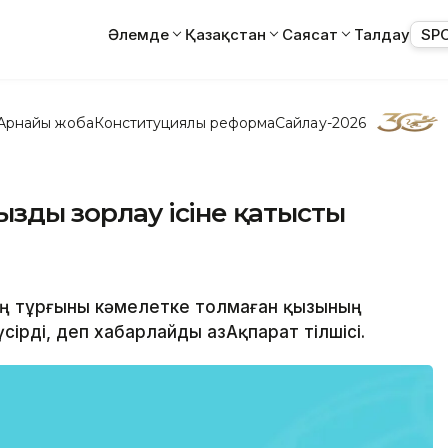
Әлемде
Қазақстан
Саясат
Талдау
SP
Арнайы жоба
Конституциялық реформа
Сайлау-2026
ызды зорлау ісіне қатысты
ның тұрғыны кәмелетке толмаған қызының
ірді, деп хабарлайды ҚазАқпарат тілшісі.