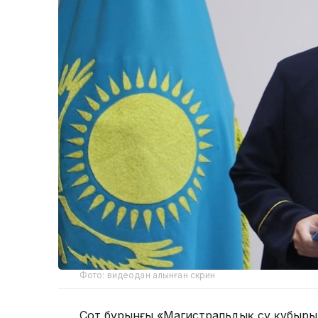
Фото: видеодан алынған скрин
Сот бұрынғы «Магистральдық су құбыры»