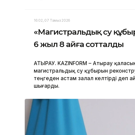
16:02, 07 Тамыз 2026
«Магистральдық су құбы
6 жыл 8 айға сотталды
АТЫРАУ. KAZINFORM – Атырау қаласы
магистральдық су құбырын реконстр
теңгеден астам залал келтірді деп а
шығарды.