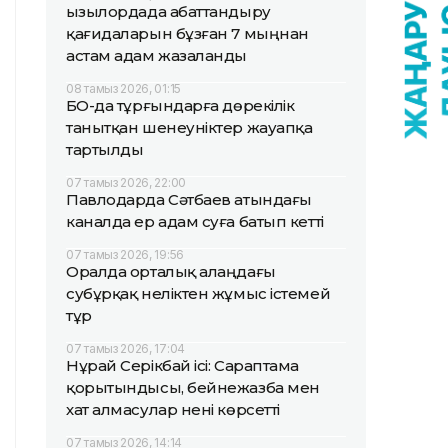
Қызылордада абаттандыру
қағидаларын бұзған 7 мыңнан
астам адам жазаланды
08 тамыз 2026, 01:15
БҚО-да тұрғындарға дөрекілік
танытқан шенеуніктер жауапқа
тартылды
07 тамыз 2026, 22:00
Павлодарда Сәтбаев атындағы
каналда ер адам суға батып кетті
07 тамыз 2026, 19:56
Оралда орталық алаңдағы
субұрқақ неліктен жұмыс істемей
тұр
07 тамыз 2026, 17:04
Нұрай Серікбай ісі: Сараптама
қорытындысы, бейнежазба мен
хат алмасулар нені көрсетті
07 тамыз 2026, 14:14