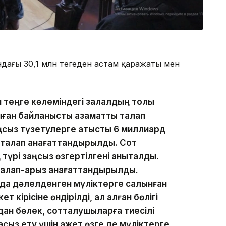
ындағы 30,1 млн теңгеден астам қаражаты мен
н теңге көлеміндегі залалдың толық
ыған байланысты азаматтық талап
ңсыз түзетулерге қатысты 6 миллиард
талап қанағаттандырылды. Сот
түрі заңсыз өзгертілгені анықталды.
талап-арыз қанағаттандырылды.
нда дәлелденген мүліктерге салынған
 кірісіне өндірілді, ал қалған бөлігі
дан бөлек, сотталушыларға тиесілі
сыз ету үшін қажет өзге де мүліктерге