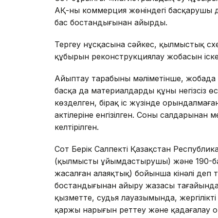
АҚ-ның коммерция жөніндегі басқарушы д
бас бостандығынан айырды.
Тергеу нұсқасына сәйкес, қылмыстық сх
құбырын реконструкциялау жобасын іск
Айыптау тарабының мәліметінше, жобад
басқа да материалдардың құны негізсіз өс
көзделген, бірақ іс жүзінде орындалмағ
актілеріне енгізілген. Соның салдарынан 
келтірілген.
Сот Берік Салпекті Қазақстан Республика
(қылмысты ұйымдастырушы) және 190-бабы
жасалған алаяқтық) бойынша кінәлі деп т
бостандығынан айыру жазасы тағайында
қызметте, судья лауазымында, жергілікті
қаржы нарығын реттеу және қадағалау 