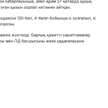
нің хабарлауынша, әйел адам 27 қаңтарда құқық
туған қызын зорлап кеткенін айтқан.
ксінің 120-бап, 4-бөлігі бойынша іс қозғалып, іс
гізілген.
маманға жүктелді. Барлық қажетті сараптамалар
оры мен ПД басшысының жеке қадағалауына