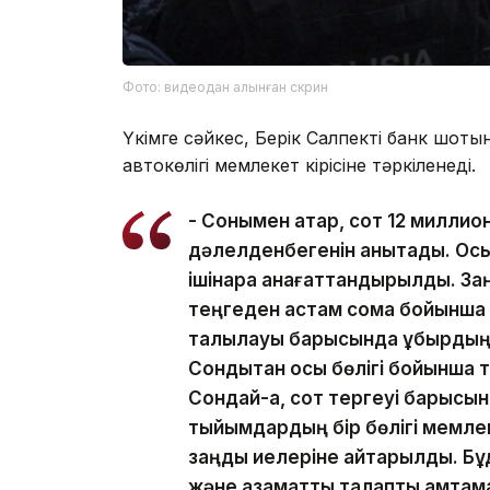
Фото: видеодан алынған скрин
Үкімге сәйкес, Берік Салпектің банк шот
автокөлігі мемлекет кірісіне тәркіленеді.
- Сонымен қатар, сот 12 миллио
дәлелденбегенін анықтады. Ос
ішінара қанағаттандырылды. За
теңгеден астам сома бойынша 
талқылауы барысында құбырдың 
Сондықтан осы бөлігі бойынша 
Сондай-ақ, сот тергеуі барысы
тыйымдардың бір бөлігі мемлекет
заңды иелеріне қайтарылды. Бұ
және азаматтық талапты қамтама