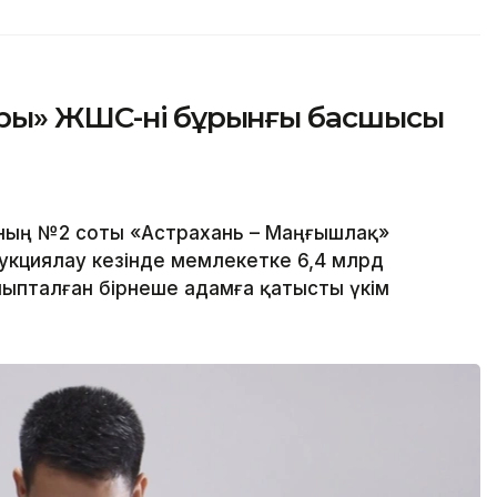
ры» ЖШС-нің бұрынғы басшысы
ның №2 соты «Астрахань – Маңғышлақ»
укциялау кезінде мемлекетке 6,4 млрд
йыпталған бірнеше адамға қатысты үкім