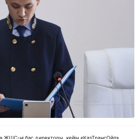
 ЖШС-нің бас директоры, кейін «ҚазТрансОйл»