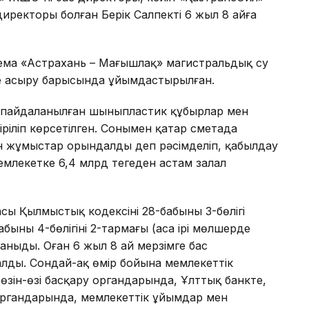
иректоры болған Берік Салпекті 6 жыл 8 айға
ема «Астрахань – Маңғышлақ» магистральдық су
е асыру барысында ұйымдастырылған.
а пайдаланылған шыныпластик құбырлар мен
іріліп көрсетілген. Сонымен қатар сметада
ан жұмыстар орындалды деп рәсімделіп, қабылдау
мемлекетке 6,4 млрд теңгеден астам залал
сы Қылмыстық кодексінің 28-бабының 3-бөлігі
ның 4-бөлігінің 2-тармағы (аса ірі мөлшерде
аныды. Оған 6 жыл 8 ай мерзімге бас
лды. Сондай-ақ өмір бойына мемлекеттік
 өзін-өзі басқару органдарында, Ұлттық банкте,
органдарында, мемлекеттік ұйымдар мен