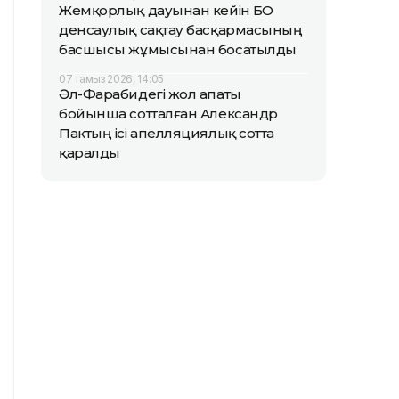
Жемқорлық дауынан кейін БҚО
денсаулық сақтау басқармасының
басшысы жұмысынан босатылды
07 тамыз 2026, 14:05
Әл-Фарабидегі жол апаты
бойынша сотталған Александр
Пактың ісі апелляциялық сотта
қаралды