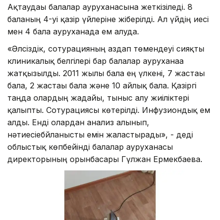
Ақтаудағы балалар ауруханасына жеткізіледі. 8
баланың 4-уі қазір үйлеріне жіберілді. Ал үйдің иесі
мен 4 бала ауруханада ем алуда.
«Әлсіздік, сотурацияның аздап төмендеуі сияқты
клиникалық белгілері бар балалар ауруханаға
жатқызылды. 2011 жылғы бала ең үлкені, 7 жастағы
бала, 2 жастағы бала және 10 айлық бала. Қазіргі
таңда олардың жағдайы, тыныс алу жиіліктері
қалыпты. Сотурациясы көтерілді. Инфузиондық ем
алды. Енді олардан анализ алынып,
нәтиесіебйланысты емін жалғастырады», - деді
облыстық көпбейінді балалар ауруханасы
директорының орынбасары Гүлжан Ермекбаева.