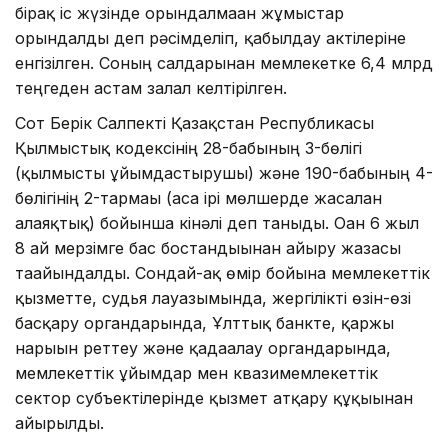
бірақ іс жүзінде орындалмаған жұмыстар
орындалды деп рәсімделіп, қабылдау актілеріне
енгізілген. Соның салдарынан мемлекетке 6,4 млрд
теңгеден астам залал келтірілген.
Сот Берік Салпекті Қазақстан Республикасы
Қылмыстық кодексінің 28-бабының 3-бөлігі
(қылмысты ұйымдастырушы) және 190-бабының 4-
бөлігінің 2-тармағы (аса ірі мөлшерде жасалған
алаяқтық) бойынша кінәлі деп таныды. Оған 6 жыл
8 ай мерзімге бас бостандығынан айыру жазасы
тағайындалды. Сондай-ақ өмір бойына мемлекеттік
қызметте, судья лауазымында, жергілікті өзін-өзі
басқару органдарында, Ұлттық банкте, қаржы
нарығын реттеу және қадағалау органдарында,
мемлекеттік ұйымдар мен квазимемлекеттік
сектор субъектілерінде қызмет атқару құқығынан
айырылды.