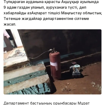
Түпқараған ауданына қарасты Ақшұқыр ауылында
9 адам газдан уланып, ауруханаға түсті, деп
хабарлайды ҚазАқпарат тілшісі Маңғыстау облыстық
Төтенше жағдайлар департаментіне сілтеме
жасап.
Департамент бастығының орынбасары Мұрат