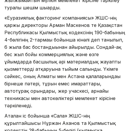
жылжымайтын мүлкін мемлекет кірісіне тәркілеу
туралы шешім шығарды.
«Еуразиялық факторинг компаниясы» ЖШС-нің
қаржы директоры Арман Маскенов те Қазақстан
Республикасы Қылмыстық кодексінің 190-бабының
4-бөлігінің 2-тармағы бойынша кінәлі деп танылып,
6 жылға бас бостандығынан айырылды. Сондай-ақ
бес жыл бойы коммерциялық және өзге
ұйымдарда басшылық әрі материалдық жауапты
қызметтерді атқаруына тыйым салынды. Үкімге
сәйкес, оның Алматы мен Астана қалаларындағы
бірнеше пәтері, тұрғын емес ғимараттары,
автотұрақ орындары, жер учаскесі, арнайы
техникасы мен автокөліктері мемлекет кірісіне
тәркіленеді.
Аталған іс бойынша «Сала» ЖШС-нің
құрылтайшысы Нұржан Аханов та Қылмыстық
кодекстің 28-бабының 5-бөлігі (қылмысқа