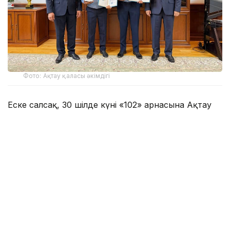
Фото: Ақтау қаласы әкімдігі
Еске салсақ, 30 шілде күні «102» арнасына Ақтау
қаласындағы тұрғын үй кешендерінің бірінде 10-
қабаттағы ашық терезенің сыртқы жақтауында
тұрған баланың өміріне қауіп төніп тұрғаны туралы
хабарлама келіп түскен.
Оқиға орнына жедел жеткен Ақтау қаласы Полиция
басқармасы Патрульдік полиция батальонының
қызметкерлері — полиция лейтенанты Данияр
Татиев пен полиция капитаны Ержан Кокенов
кәсіби әрі үйлесімді әрекет етіп, ғимараттың сыртқы