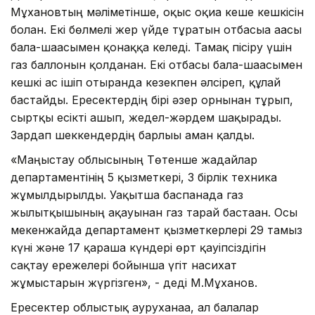
Мұхановтың мәліметінше, оқыс оқиға кеше кешкісін
болған. Екі бөлмелі жер үйде тұратын отбасыға ағасы
бала-шағасымен қонаққа келеді. Тамақ пісіру үшін
газ баллонын қолданған. Екі отбасы бала-шағасымен
кешкі ас ішіп отырғанда кезекпен әлсіреп, құлай
бастайды. Ересектердің бірі әзер орнынан тұрып,
сыртқы есікті ашып, жедел-жәрдем шақырады.
Зардап шеккендердің барлығы аман қалды.
«Маңғыстау облысының Төтенше жағдайлар
департаментінің 5 қызметкері, 3 бірлік техника
жұмылдырылды. Уақытша баспанада газ
жылытқышының ақауынан газ тарай бастаған. Осы
мекенжайда департамент қызметкерлері 29 тамыз
күні және 17 қараша күндері өрт қауіпсіздігін
сақтау ережелері бойынша үгіт насихат
жұмыстарын жүргізген», - деді М.Мұханов.
Ересектер облыстық ауруханаға, ал балалар