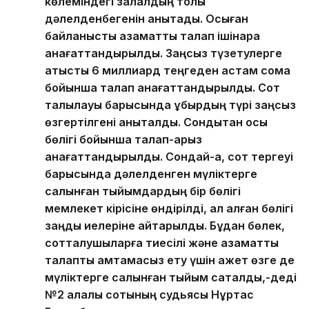
көлеміндегі залалдың толық
дәлелденбегенін анықтады. Осыған
байланысты азаматтық талап ішінара
қанағаттандырылды. Заңсыз түзетулерге
қатысты 6 миллиард теңгеден астам сома
бойынша талап қанағаттандырылды. Сот
талқылауы барысында құбырдың түрі заңсыз
өзгертілгені анықталды. Сондықтан осы
бөлігі бойынша талап-арыз
қанағаттандырылды. Сондай-ақ, сот тергеуі
барысында дәлелденген мүліктерге
салынған тыйымдардың бір бөлігі
мемлекет кірісіне өндірілді, ал қалған бөлігі
заңды иелеріне қайтарылды. Бұдан бөлек,
сотталушыларға тиесілі және азаматтық
талапты қамтамасыз ету үшін қажет өзге де
мүліктерге салынған тыйым сақталды,-деді
№2 қалалық сотының судьясы Нұртас