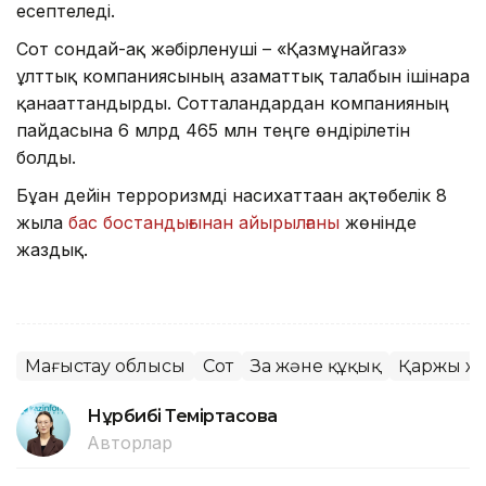
есептеледі.
Сот сондай-ақ жәбірленуші – «Қазмұнайгаз»
ұлттық компаниясының азаматтық талабын ішінара
қанағаттандырды. Сотталғандардан компанияның
пайдасына 6 млрд 465 млн теңге өндірілетін
болды.
Бұған дейін терроризмді насихаттаған ақтөбелік 8
жылға
бас бостандығынан айырылғаны
жөнінде
жаздық.
Маңғыстау облысы
Сот
Заң және құқық
Қаржы ж
Нұрбибі Теміртасова
Авторлар