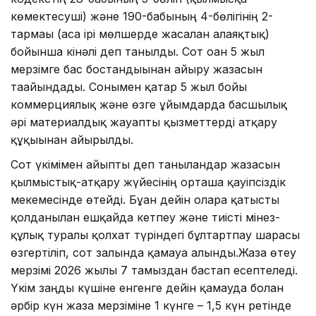
көмектесуші) және 190-бабының 4-бөлігінің 2-
тармағы (аса ірі мөлшерде жасалған алаяқтық)
бойынша кінәлі деп танылды. Сот оған 5 жыл
мерзімге бас бостандығынан айыру жазасын
тағайындады. Сонымен қатар 5 жыл бойы
коммерциялық және өзге ұйымдарда басшылық
әрі материалдық жауапты қызметтерді атқару
құқығынан айырылды.
Сот үкімімен айыпты деп танылғандар жазасын
қылмыстық-атқару жүйесінің орташа қауіпсіздік
мекемесінде өтейді. Бұған дейін оларға қатысты
қолданылған ешқайда кетпеу және тиісті мінез-
құлық туралы қолхат түріндегі бұлтартпау шарасы
өзгертіліп, сот залында қамауға алынды.Жаза өтеу
мерзімі 2026 жылғы 7 тамыздан бастап есептеледі.
Үкім заңды күшіне енгенге дейін қамауда болған
әрбір күн жаза мерзіміне 1 күнге – 1,5 күн ретінде