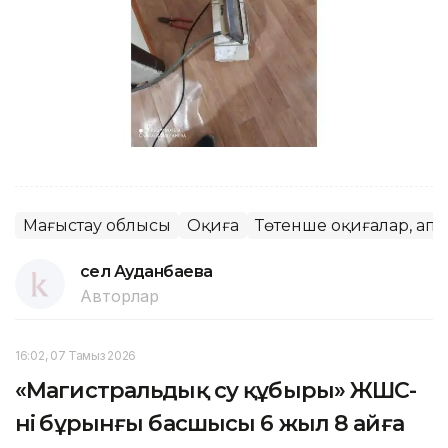
Маңғыстау облысы
Оқиға
Төтенше оқиғалар, апа
Әсел Ауданбаева
Авторлар
16:02, 07 Тамыз 2026
«Магистральдық су құбыры» ЖШС-
нің бұрынғы басшысы 6 жыл 8 айға