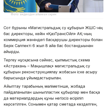
Фото: видеодан алынған скрин
Сот бұрынғы «Магистральдық су құбыры» ЖШС-нің
бас директоры, кейін «ҚазТрансОйл» АҚ-ның
коммерция жөніндегі басқарушы директоры болған
Берік Салпекті 6 жыл 8 айға бас бостандығынан
айырды.
Тергеу нұсқасына сәйкес, қылмыстық схема
«Астрахань – Маңғышлақ» магистральдық су
құбырын реконструкциялау жобасын іске асыру
барысында ұйымдастырылған.
Айыптау тарабының мәліметінше, жобада
пайдаланылған шыныпластик құбырлар мен басқа
да материалдардың құны негізсіз өсіріліп
көрсетілген. Сонымен қатар сметада көзделген,