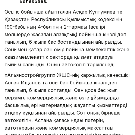
Бөлекбаев.
Осы іс бойынша айыпталған Асқар Күлтумиев те
Қазақстан Республикасы Қылмыстық кодексінің
190-бабының 4-бөлігінің 2-тармағы (аса ірі
мөлшерде жасалған алаяқтық) бойынша кінәлі деп
танылып, 6 жылға бас бостандығынан айырылды.
Сонымен қатар оған өмір бойына мемлекеттік және
квазимемлекеттік секторда қызмет атқаруға
тыйым салынды. Оның автокөлігі тәркіленеді.
«Альянсстройгрупп» ЖШС-нің қаржылық кеңесшісі
Аслан Ищанов та осы бап бойынша кінәлі деп
танылып, 6 жылға сотталды. Оған қоса бес жыл
мерзімге коммерциялық және өзге ұйымдарда
басшылық әрі материалдық жауапты қызметтерді
атқару құқығынан айырылды. Сот оның бірнеше
автокөлігін, Астана қаласындағы пәтерін,
автотұрағын және коммерциялық мақсаттағы