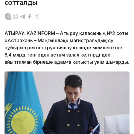
сотталды
АТЫРАУ. KAZINFORM – Атырау қаласының №2 соты
«Астрахань – Маңғышлақ» магистральдық су
құбырын реконструкциялау кезінде мемлекетке
6,4 млрд теңгеден астам залал келтірді деп
айыпталған бірнеше адамға қатысты үкім шығарды.