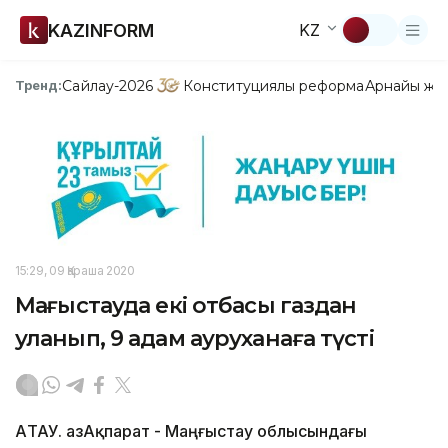
KAZINFORM
KZ
Сайлау-2026
Конституциялық реформа
Арнайы жо
Тренд:
15:29, 09 Қараша 2020
Маңғыстауда екі отбасы газдан
уланып, 9 адам ауруханаға түсті
АҚТАУ. ҚазАқпарат - Маңғыстау облысындағы