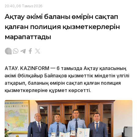
20:40, 06 Тамыз 2026
Ақтау әкімі баланың өмірін сақтап
қалған полиция қызметкерлерін
марапаттады
АҚТАУ. KAZINFORM — 6 тамызда Ақтау қаласының
әкімі Әбілқайыр Байпақов қызметтік міндетін үлгілі
атқарып, баланың өмірін сақтап қалған полиция
қызметкерлеріне құрмет көрсетті.