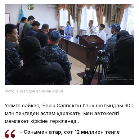
Фото: видеодан алынған скрин
Үкімге сәйкес, Берік Салпектің банк шотындағы 30,1
млн теңгеден астам қаражаты мен автокөлігі
мемлекет кірісіне тәркіленеді.
- Сонымен қатар, сот 12 миллион теңге