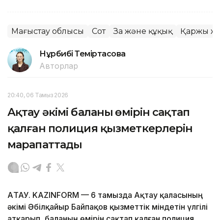
Маңғыстау облысы
Сот
Заң және құқық
Қаржы ж
Нұрбибі Теміртасова
Авторлар
20:40, 06 Тамыз 2026
Ақтау әкімі баланың өмірін сақтап
қалған полиция қызметкерлерін
марапаттады
АҚТАУ. KAZINFORM — 6 тамызда Ақтау қаласының
әкімі Әбілқайыр Байпақов қызметтік міндетін үлгілі
атқарып, баланың өмірін сақтап қалған полиция