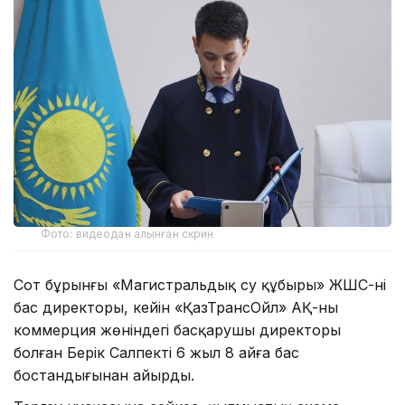
Фото: видеодан алынған скрин
Сот бұрынғы «Магистральдық су құбыры» ЖШС-нің
бас директоры, кейін «ҚазТрансОйл» АҚ-ның
коммерция жөніндегі басқарушы директоры
болған Берік Салпекті 6 жыл 8 айға бас
бостандығынан айырды.