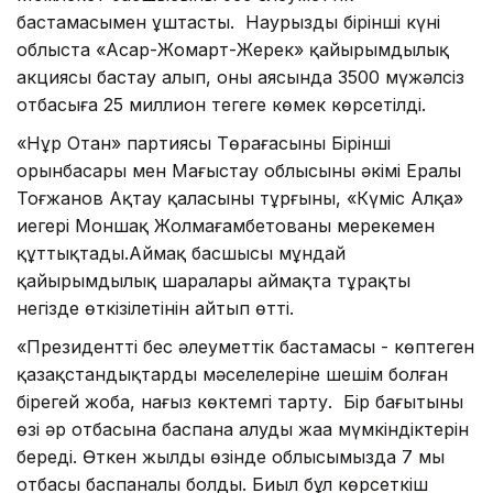
бастамасымен ұштасты. Наурыздың бірінші күні
облыста «Асар-Жомарт-Жерек» қайырымдылық
акциясы бастау алып, оның аясында 3500 мүжәлсіз
отбасыға 25 миллион теңгеге көмек көрсетілді.
«Нұр Отан» партиясы Төрағасының Бірінші
орынбасары мен Маңғыстау облысының әкімі Ералы
Тоғжанов Ақтау қаласының тұрғыны, «Күміс Алқа»
иегері Моншақ Жолмағамбетованы мерекемен
құттықтады.Аймақ басшысы мұндай
қайырымдылық шаралары аймақта тұрақты
негізде өткізілетінін айтып өтті.
«Президенттің бес әлеуметтік бастамасы - көптеген
қазақстандықтардың мәселелеріне шешім болған
бірегей жоба, нағыз көктемгі тарту. Бір бағытының
өзі әр отбасына баспана алудың жаңа мүмкіндіктерін
береді. Өткен жылдың өзінде облысымызда 7 мың
отбасы баспаналы болды. Биыл бұл көрсеткіш