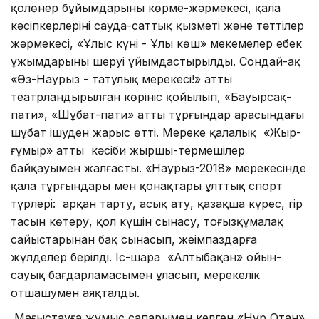
қолөнер бұйымдарының көрме-жәрмеңкесі, қала
кәсіпкерлерінің сауда-саттық қызметі және тәттілер
жәрмеңкесі, «Ұлыс күні - Ұлы көш» мекемелер еңбек
ұжымдарының шеруі ұйымдастырылды. Сондай-ақ
«Әз-Наурыз - татулық мерекесі!» атты
театрландырылған көрініс қойылып, «Бауырсақ-
пати», «Шұбат-пати» атты тұрғындар арасындағы
шұбат ішуден жарыс өтті. Мереке қалалық «Жыр-
ғұмыр» атты кәсіби жыршы-термешілер
байқауымен жалғасты. «Наурыз-2018» мерекесінде
қала тұрғындары мен қонақтары ұлттық спорт
түрлері: арқан тарту, асық ату, қазақша күрес, гір
тасын көтеру, қол күшін сынасу, тоғызқұмалақ
сайыстарынан бақ сынасып, жеңімпаздарға
жүлделер берілді. Іс-шара «Алтыбақан» ойын-
сауық бағдарламасымен ұласып, мерекелік
отшашумен аяқталды.
Маңғыстауға жұмыс сапарымен келген «Нұр Отан»