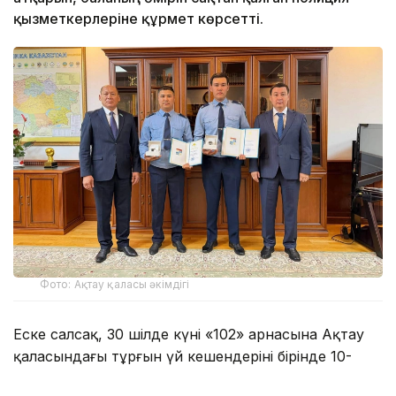
қызметкерлеріне құрмет көрсетті.
Фото: Ақтау қаласы әкімдігі
Еске салсақ, 30 шілде күні «102» арнасына Ақтау
қаласындағы тұрғын үй кешендерінің бірінде 10-
қабаттағы ашық терезенің сыртқы жақтауында