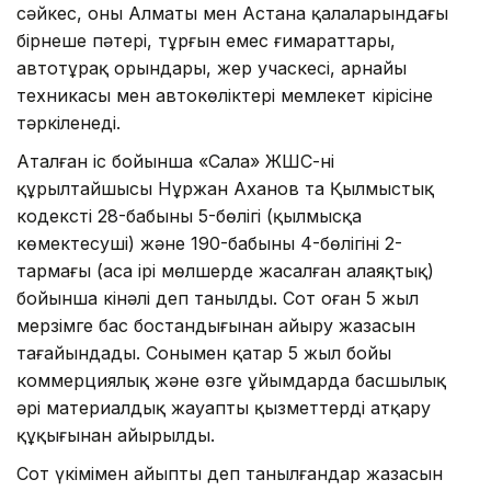
сәйкес, оның Алматы мен Астана қалаларындағы
бірнеше пәтері, тұрғын емес ғимараттары,
автотұрақ орындары, жер учаскесі, арнайы
техникасы мен автокөліктері мемлекет кірісіне
тәркіленеді.
Аталған іс бойынша «Сала» ЖШС-нің
құрылтайшысы Нұржан Аханов та Қылмыстық
кодекстің 28-бабының 5-бөлігі (қылмысқа
көмектесуші) және 190-бабының 4-бөлігінің 2-
тармағы (аса ірі мөлшерде жасалған алаяқтық)
бойынша кінәлі деп танылды. Сот оған 5 жыл
мерзімге бас бостандығынан айыру жазасын
тағайындады. Сонымен қатар 5 жыл бойы
коммерциялық және өзге ұйымдарда басшылық
әрі материалдық жауапты қызметтерді атқару
құқығынан айырылды.
Сот үкімімен айыпты деп танылғандар жазасын