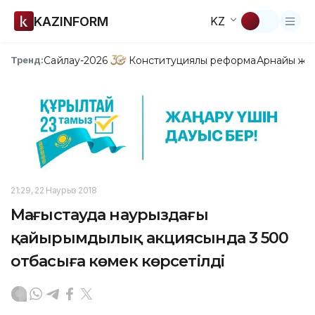
KAZINFORM
KZ
Сайлау-2026
Конституциялық реформа
Арнайы жо
Тренд:
21:29, 22 Наурыз 2018
Маңғыстауда наурыздағы
қайырымдылық акциясында 3 500
отбасыға көмек көрсетілді