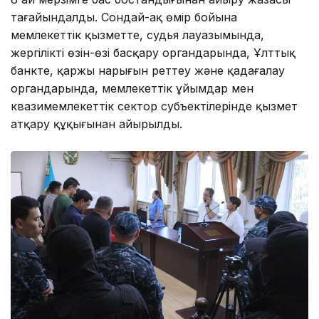
тағайындалды. Сондай-ақ өмір бойына
мемлекеттік қызметте, судья лауазымында,
жергілікті өзін-өзі басқару органдарында, Ұлттық
банкте, қаржы нарығын реттеу және қадағалау
органдарында, мемлекеттік ұйымдар мен
квазимемлекеттік сектор субъектілерінде қызмет
атқару құқығынан айырылды.