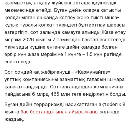
қылмыстық-атқару жүйесінің орташа қауіпсіздік
мекемесінде өтейді. Бұған дейін оларға қатысты
қолданылған ешқайда кетпеу және тиісті мінез-
құлық туралы қолхат түріндегі бұлтартпау шарасы
өзгертіліп, сот залында қамауға алынды.Жаза өтеу
мерзімі 2026 жылғы 7 тамыздан бастап есептеледі.
Үкім заңды күшіне енгенге дейін қамауда болған
әрбір күн жаза мерзіміне 1 күнге – 1,5 күн ретінде
есептеледі.
Сот сондай-ақ жәбірленуші – «Қазмұнайгаз»
ұлттық компаниясының азаматтық талабын ішінара
қанағаттандырды. Сотталғандардан компанияның
пайдасына 6 млрд 465 млн теңге өндірілетін болды.
Бұған дейін терроризмді насихаттаған ақтөбелік 8
жылға
бас бостандығынан айырылғаны
жөнінде
жаздық.