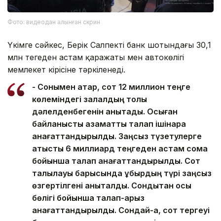
Фото: видеодан алынған скрин
Үкімге сәйкес, Берік Салпектің банк шотындағы 30,1
млн теңгеден астам қаражаты мен автокөлігі
мемлекет кірісіне тәркіленеді.
- Сонымен қатар, сот 12 миллион теңге
көлеміндегі залалдың толық
дәлелденбегенін анықтады. Осыған
байланысты азаматтық талап ішінара
қанағаттандырылды. Заңсыз түзетулерге
қатысты 6 миллиард теңгеден астам сома
бойынша талап қанағаттандырылды. Сот
талқылауы барысында құбырдың түрі заңсыз
өзгертілгені анықталды. Сондықтан осы
бөлігі бойынша талап-арыз
қанағаттандырылды. Сондай-ақ, сот тергеуі