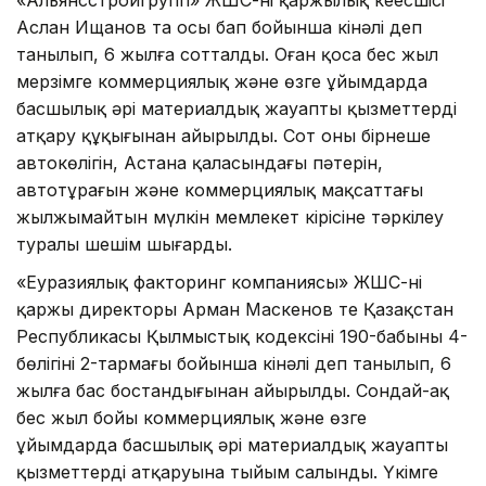
«Альянсстройгрупп» ЖШС-нің қаржылық кеңесшісі
Аслан Ищанов та осы бап бойынша кінәлі деп
танылып, 6 жылға сотталды. Оған қоса бес жыл
мерзімге коммерциялық және өзге ұйымдарда
басшылық әрі материалдық жауапты қызметтерді
атқару құқығынан айырылды. Сот оның бірнеше
автокөлігін, Астана қаласындағы пәтерін,
автотұрағын және коммерциялық мақсаттағы
жылжымайтын мүлкін мемлекет кірісіне тәркілеу
туралы шешім шығарды.
«Еуразиялық факторинг компаниясы» ЖШС-нің
қаржы директоры Арман Маскенов те Қазақстан
Республикасы Қылмыстық кодексінің 190-бабының 4-
бөлігінің 2-тармағы бойынша кінәлі деп танылып, 6
жылға бас бостандығынан айырылды. Сондай-ақ
бес жыл бойы коммерциялық және өзге
ұйымдарда басшылық әрі материалдық жауапты
қызметтерді атқаруына тыйым салынды. Үкімге