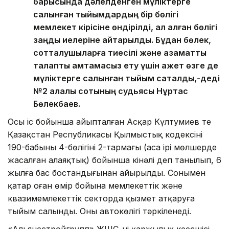
барысында дәлелденген мүліктерге
салынған тыйымдардың бір бөлігі
мемлекет кірісіне өндірілді, ал қалған бөлігі
заңды иелеріне қайтарылды. Бұдан бөлек,
сотталушыларға тиесілі және азаматтық
талапты қамтамасыз ету үшін қажет өзге де
мүліктерге салынған тыйым сақталды,-деді
№2 қалалық сотының судьясы Нұртас
Бөлекбаев.
Осы іс бойынша айыпталған Асқар Күлтумиев те
Қазақстан Республикасы Қылмыстық кодексінің
190-бабының 4-бөлігінің 2-тармағы (аса ірі мөлшерде
жасалған алаяқтық) бойынша кінәлі деп танылып, 6
жылға бас бостандығынан айырылды. Сонымен
қатар оған өмір бойына мемлекеттік және
квазимемлекеттік секторда қызмет атқаруға
тыйым салынды. Оның автокөлігі тәркіленеді.