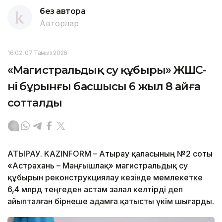
без автора
Авторлар
16:02, 07 Тамыз 2026
«Магистральдық су құбыры» ЖШС-
нің бұрынғы басшысы 6 жыл 8 айға
сотталды
АТЫРАУ. KAZINFORM – Атырау қаласының №2 соты
«Астрахань – Маңғышлақ» магистральдық су
құбырын реконструкциялау кезінде мемлекетке
6,4 млрд теңгеден астам залал келтірді деп
айыпталған бірнеше адамға қатысты үкім шығарды.