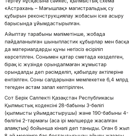
Тергеу нұсқасына сәйкес, қылмыстық схема
«Астрахань – Маңғышлақ» магистральдық су
құбырын реконструкциялау жобасын іске асыру
барысында ұйымдастырылған.
Айыптау тарабының мәліметінше, жобада
пайдаланылған шыныпластик құбырлар мен басқа
да материалдардың құны негізсіз өсіріліп
көрсетілген. Сонымен қатар сметада көзделген,
бірақ іс жүзінде орындалмаған жұмыстар
орындалды деп рәсімделіп, қабылдау актілеріне
енгізілген. Соның салдарынан мемлекетке 6,4 млрд
теңгеден астам залал келтірілген.
Сот Берік Салпекті Қазақстан Республикасы
Қылмыстық кодексінің 28-бабының 3-бөлігі
(қылмысты ұйымдастырушы) және 190-бабының 4-
бөлігінің 2-тармағы (аса ірі мөлшерде жасалған
алаяқтық) бойынша кінәлі деп таныды. Оған 6 жыл
8 ай мерзімге бас бостандығынан айыру жазасы