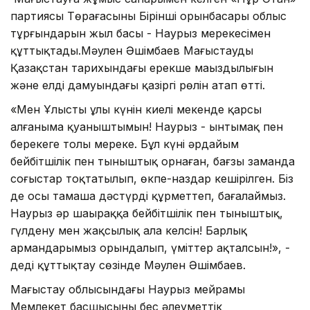
партиясы Төрағасының Бірінші орынбасары облыс
тұрғындарын жыл басы - Наурыз мерекесімен
құттықтады.Мәулен Әшімбаев Маңғыстаудың
Қазақстан тарихындағы ерекше маңыздылығын
және елдің дамуындағы қазіргі рөлін атап өтті.
«Мен Ұлыстың ұлы күнін киелі мекенде қарсы
алғаныма қуаныштымын! Наурыз - ынтымақ пен
берекеге толы мереке. Бұл күні әрдайым
бейбітшілік пен тыныштық орнаған, бағзы заманда
соғыстар тоқтатылып, өкпе-наздар кешірілген. Біз
де осы тамаша дәстүрді құрметтеп, бағалаймыз.
Наурыз әр шаңыраққа бейбітшілік пен тыныштық,
гүлдену мен жақсылық ала келсін! Барлық
армандарымыз орындалып, үміттер ақталсын!», -
деді құттықтау сөзінде Мәулен Әшімбаев.
Маңғыстау облысындағы Наурыз мейрамы
Мемлекет басшысының бес әлеуметтік