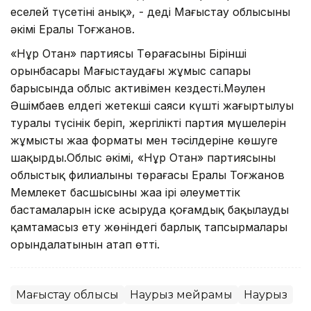
еселей түсетіні анық», - деді Маңғыстау облысының
әкімі Ералы Тоғжанов.
«Нұр Отан» партиясы Төрағасының Бірінші
орынбасары Маңғыстаудағы жұмыс сапары
барысында облыс активімен кездесті.Мәулен
Әшімбаев елдегі жетекші саяси күштің жаңғыртылуы
туралы түсінік беріп, жергілікті партия мүшелерін
жұмыстың жаңа форматы мен тәсілдеріне көшуге
шақырды.Облыс әкімі, «Нұр Отан» партиясының
облыстық филиалының төрағасы Ералы Тоғжанов
Мемлекет басшысының жаңа ірі әлеуметтік
бастамаларын іске асыруда қоғамдық бақылауды
қамтамасыз ету жөніндегі барлық тапсырмалары
орындалатынын атап өтті.
Маңғыстау облысы
Наурыз мейрамы
Наурыз