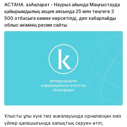
АСТАНА. ҚазАқпарат - Наурыз айында Маңғыстауда
қайырымдылық акция аясында 25 млн теңгеге 3
500 отбасыға көмек көрсетілді, деп хабарлайды
облыс әкімінің ресми сайты.
Ұлыстың ұлы күні теңіз жағалауында орналасқан киіз
үйлер қалашығында халықтық серуен өтіп,