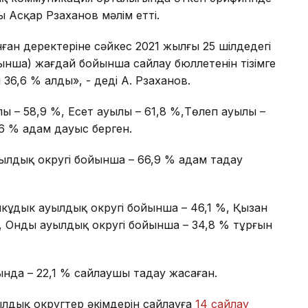
 Асқар Рзаханов мәлім етті.
ан деректеріне сәйкес 2021 жылғы 25 шілдедегі
йынша) жағдай бойынша сайлау бюллетенін тізімге
36,6 % алды», - деді А. Рзаханов.
ы – 58,9 %, Есет ауылы – 61,8 %,Төлеп ауылы –
6 % адам дауыс берген.
лдық округі бойынша – 66,9 % адам таңдау
кұдык ауылдық округі бойынша – 46,1 %, Қызан
, Онды ауылдық округі бойынша – 34,8 % тұрғын
да – 22,1 % сайлаушы таңдау жасаған.
лдық округтер әкімдерін сайлауға
14 сайлау