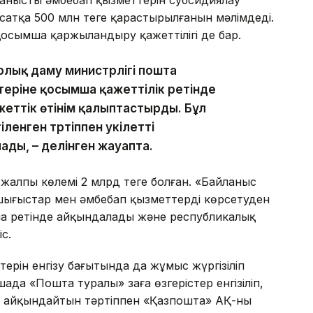
ныстың әмбебап қызметтерін субсидиялау
сатқа 500 млн теңге қарастырылғанын мәлімдеді.
қосымша қаржыландыру қажеттілігі де бар.
рлық даму министрлігі пошта
еріне қосымша қажеттілік ретінде
еттік өтінім қалыптастырды. Бұл
енген тәртіппен уәкілетті
ды, – делінген жауапта.
жалпы көлемі 2 млрд теңге болған. «Байланыс
 шығыстар мен әмбебап қызметтерді көрсетуден
ма ретінде айқындалады және республикалық
с.
ерін енгізу бағытында да жұмыс жүргізіліп
да «Пошта туралы» заңға өзгерістер енгізіліп,
і айқындайтын тәртіппен «Қазпошта» АҚ-ның