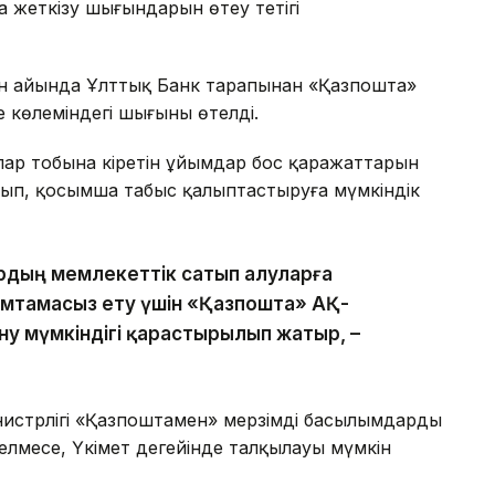
 жеткізу шығындарын өтеу тетігі
н айында Ұлттық Банк тарапынан «Қазпошта»
е көлеміндегі шығыны өтелді.
ар тобына кіретін ұйымдар бос қаражаттарын
п, қосымша табыс қалыптастыруға мүмкіндік
рдың мемлекеттік сатып алуларға
қамтамасыз ету үшін «Қазпошта» АҚ-
у мүмкіндігі қарастырылып жатыр, –
нистрлігі «Қазпоштамен» мерзімді басылымдарды
елмесе, Үкімет деңгейінде талқылауы мүмкін