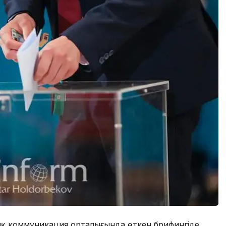
ық коммуникация орталығында өткен брифингіде