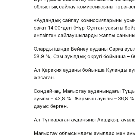
облыстық сайлау комиссиясының төрағасы
«Аудандық сайлау комиссияларының ұсынғ
сағат 14.00-дегі (Нұр-Сұлтан уақыты бо
енгізілген сайлаушылардың жалпы санының 
Олардың ішінде Бейнеу ауданы Сарға ауыл
58,9 %, Сам ауылдық округі бойынша – 6
Ал Қарақия ауданы бойынша Құланды ауы
жасаған.
Сондай-ақ, Маңғыстау ауданындағы Тұщы
ауылы – 43,8 %, Жармыш ауылы – 36,8 %
дауыс берген.
Ал Түпқараған ауданының Ақшұқыр ауылын
Маңғыстау облысындағы ауылдар мен ауы