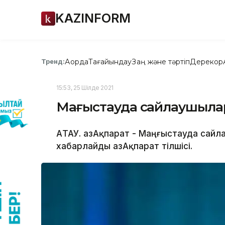
KAZINFORM
Ақорда
Тағайындау
Заң және тәртіп
Дерекқор
Тренд:
15:53, 25 Шілде 2021
Маңғыстауда сайлаушылар
АҚТАУ. ҚазАқпарат - Маңғыстауда сай
хабарлайды ҚазАқпарат тілшісі.