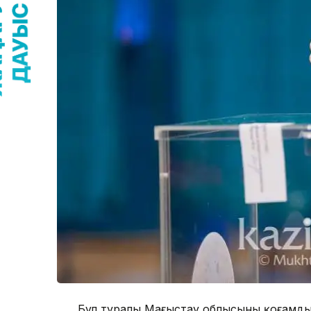
Бұл туралы Маңғыстау облысының қоғамд