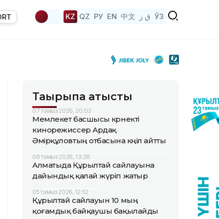
KZ
QZ
РУ
EN
中文
ق ز
ЎЗ
ORT
Тақырыпқа қатысты
07 тамыз 2026, 20:03
Мемлекет басшысы көрнекті
кинорежиссер Ардақ
Әмірқұловтың отбасына көңіл айтты
06 тамыз 2026, 13:28
Алматыда Құрылтай сайлауына
дайындық қалай жүріп жатыр
05 тамыз 2026, 12:52
Құрылтай сайлауын 10 мың
қоғамдық байқаушы бақылайды