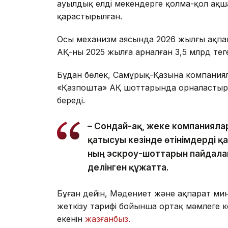
ауылдық елді мекендерге қолма-қол ақша
қарастырылған.
Осы механизм аясында 2026 жылғы ақпа
АҚ-ның 2025 жылға арналған 3,5 млрд теңг
Бұдан бөлек, Самұрық-Қазына компаниял
«Қазпошта» АҚ шоттарында орналастыры
береді.
– Сондай-ақ, жеке компанияла
қатысуы кезінде өтінімдерді 
ның эскроу-шоттарын пайдалан
делінген құжатта.
Бұған дейін, Мәдениет және ақпарат ми
жеткізу тарифі бойынша ортақ мәмлеге к
екенін
жазғанбыз.