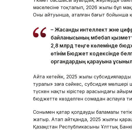
Үкімет басшысы ауылдық жерлерде байла
мәселесіне тоқталып, 2026 жылы бұл мақ
Оның айтуынша, аталған бағыт бойынша 
– Жасанды интеллект және циф
байланысының әмбебап қызметт
2,8 млрд теңге көлемінде бюдж
өтінім Бюджет кодексінде белгіл
органдардың қарауына ұсыныла
Айта кетейік, 2025 жылы субсидиялардың 
туралы» заңға сәйкес, субсидия мөлшері
түскен нақты кірістер арасындағы айыр
бюджетте көзделген сомадан аспауға тиі
Сонымен қатар қолдаудың баламалы тетікт
жатыр. Атап айтқанда, 2025 жылғы қараша
Қазақстан Республикасының Ұлттық Банк