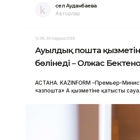
Әсел Ауданбаева
Авторлар
12:38, 30 Наурыз 2026
Ауылдық пошта қызметін 
бөлінеді – Олжас Бектен
АСТАНА. KAZINFORM –Премьер-Минис
«Қазпошта» АҚ қызметіне қатысты сауа