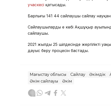
учаскесі
қатысады.
Барлығы 141 44 сайлаушы сайлау науқанын
Сайлаушылардың ең көбі Ақшұқыр ауылында
сайлаушы.
2021 жылдың 25 шілдесінде жергілікті уақ
дауыс беру процесін бастады.
Маңғыстау облысы
Сайлау
Әкімдік
Әкім сайлауы
Әкім