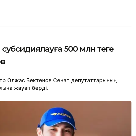
субсидиялауға 500 млн теңге
ов
тр Олжас Бектенов Сенат депутаттарының
лына жауап берді.