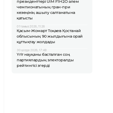
президенттері UIM F1H2O әлем
чемпионатының гран-при
кезеңінің ашылу салтанатына
қатысты
01 тамыз 2026, 11:26
Қасым-Жомарт Тоқаев Қостанай
облысының 90 жылдығына орай
құттықтау жолдады
30 шілде 2026, 17:48
Үгіт науқаны басталған соң
партиялардың электоралды
рейтингісі өзгерді