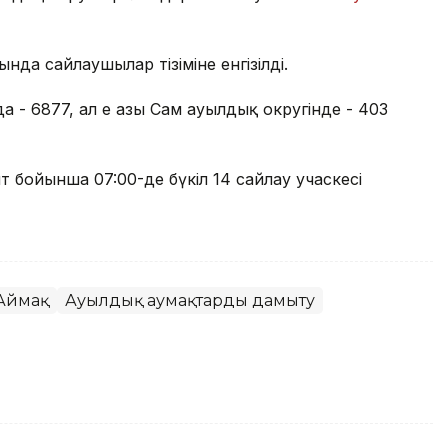
да сайлаушылар тізіміне енгізілді.
 - 6877, ал ең азы Сам ауылдық округінде - 403
ыт бойынша 07:00-де бүкіл 14 сайлау учаскесі
Аймақ
Ауылдық аумақтарды дамыту