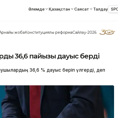
Әлемде
Қазақстан
Саясат
Талдау
SP
Арнайы жоба
Конституциялық реформа
Сайлау-2026
дың 36,6 пайызы дауыс берді
лаушылардың 36,6 % дауыс беріп үлгерді, деп