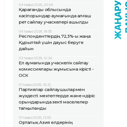
04 тамыз 2026, 20:04
Қарағанды облысында
кәсіпорындар аумағында алғаш
рет сайлау учаскелері ашылды
04 тамыз 2026, 16:55
Респонденттердің 72,3%-ы жаңа
Құрылтай үшін дауыс беруге
дайын
03 тамыз 2026, 12:34
Ел аумағында учаскелік сайлау
комиссиялары жұмысына кірісті -
ОСК
01 тамыз 2026, 19:22
Партиялар сайлаушылармен
жүздесті: мектептерде және өндіріс
орындарында өзекті мәселелер
талқыланды
01 тамыз 2026, 13:50
Орталық Азия елдерінің