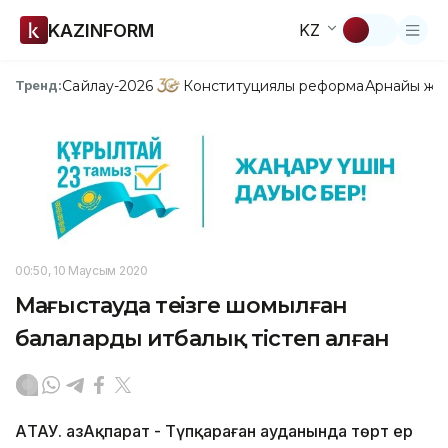
KAZINFORM
KZ
Сайлау-2026
Конституциялық реформа
Арнайы жо
Тренд:
00:50, 10 Маусым 2020
Маңғыстауда теңізге шомылған
балаларды итбалық тістеп алған
АҚТАУ. ҚазАқпарат - Түпқараған ауданында төрт ер