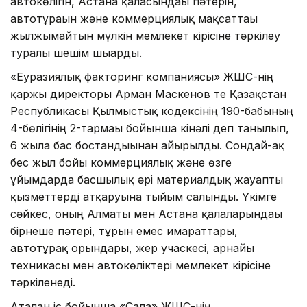
автокөлігін, Астана қаласындағы пәтерін,
автотұрағын және коммерциялық мақсаттағы
жылжымайтын мүлкін мемлекет кірісіне тәркілеу
туралы шешім шығарды.
«Еуразиялық факторинг компаниясы» ЖШС-нің
қаржы директоры Арман Маскенов те Қазақстан
Республикасы Қылмыстық кодексінің 190-бабының
4-бөлігінің 2-тармағы бойынша кінәлі деп танылып,
6 жылға бас бостандығынан айырылды. Сондай-ақ
бес жыл бойы коммерциялық және өзге
ұйымдарда басшылық әрі материалдық жауапты
қызметтерді атқаруына тыйым салынды. Үкімге
сәйкес, оның Алматы мен Астана қалаларындағы
бірнеше пәтері, тұрғын емес ғимараттары,
автотұрақ орындары, жер учаскесі, арнайы
техникасы мен автокөліктері мемлекет кірісіне
тәркіленеді.
Аталған іс бойынша «Сала» ЖШС-нің