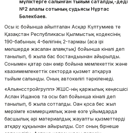
мүліктерге салынған тыйым сақталды,-деді
№2 қалалық сотының судьясы Нұртас
Бөлекбаев.
Осы іс бойынша айыпталған Асқар Күлтумиев те
Қазақстан Республикасы Қылмыстық кодексінің
190-бабының 4-бөлігінің 2-тармағы (аса ірі
мөлшерде жасалған алаяқтық) бойынша кінәлі деп
танылып, 6 жылға бас бостандығынан айырылды.
Сонымен қатар оған өмір бойына мемлекеттік және
квазимемлекеттік секторда қызмет атқаруға
тыйым салынды. Оның автокөлігі тәркіленеді.
«Альянсстройгрупп» ЖШС-нің қаржылық кеңесшісі
Аслан Ищанов та осы бап бойынша кінәлі деп
танылып, 6 жылға сотталды. Оған қоса бес жыл
мерзімге коммерциялық және өзге ұйымдарда
басшылық әрі материалдық жауапты қызметтерді
атқару құқығынан айырылды. Сот оның бірнеше