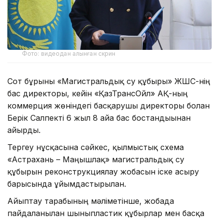
Фото: видеодан алынған скрин
Сот бұрынғы «Магистральдық су құбыры» ЖШС-нің
бас директоры, кейін «ҚазТрансОйл» АҚ-ның
коммерция жөніндегі басқарушы директоры болған
Берік Салпекті 6 жыл 8 айға бас бостандығынан
айырды.
Тергеу нұсқасына сәйкес, қылмыстық схема
«Астрахань – Маңғышлақ» магистральдық су
құбырын реконструкциялау жобасын іске асыру
барысында ұйымдастырылған.
Айыптау тарабының мәліметінше, жобада
пайдаланылған шыныпластик құбырлар мен басқа