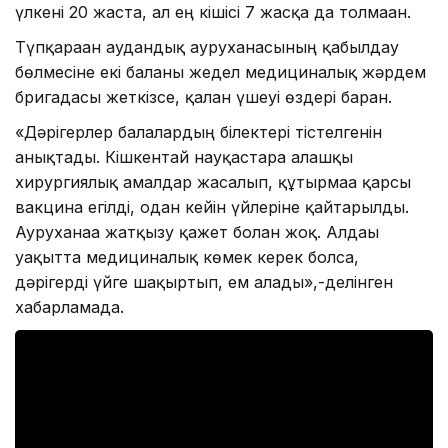
үлкені 20 жаста, ал ең кішісі 7 жасқа да толмаған.
Түпқараған аудандық ауруханасының қабылдау
бөлмесіне екі баланы жедел медициналық жәрдем
бригадасы жеткізсе, қалған үшеуі өздері барған.
«Дәрігерлер балалардың білектері тістелгенін
анықтады. Кішкентай науқастарға алғашқы
хирургиялық амалдар жасалып, құтырмаға қарсы
вакцина егілді, одан кейін үйлеріне қайтарылды.
Ауруханаға жатқызу қажет болған жоқ. Алдағы
уақытта медициналық көмек керек болса,
дәрігерді үйге шақыртып, ем алады»,-делінген
хабарламада.