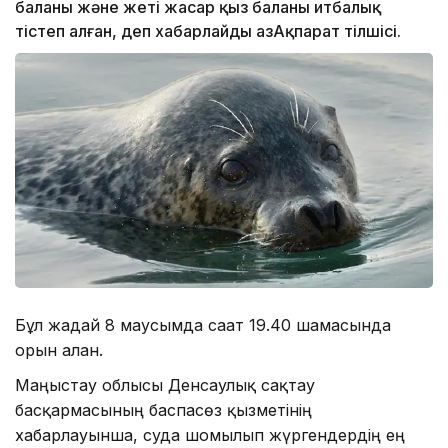
баланы және жеті жасар қыз баланы итбалық
тістеп алған, деп хабарлайды ҚазАқпарат тілшісі.
Бұл жағдай 8 маусымда сағат 19.40 шамасында
орын алған.
Маңғыстау облысы Денсаулық сақтау
басқармасының баспасөз қызметінің
хабарлауынша, суда шомылып жүргендердің ең