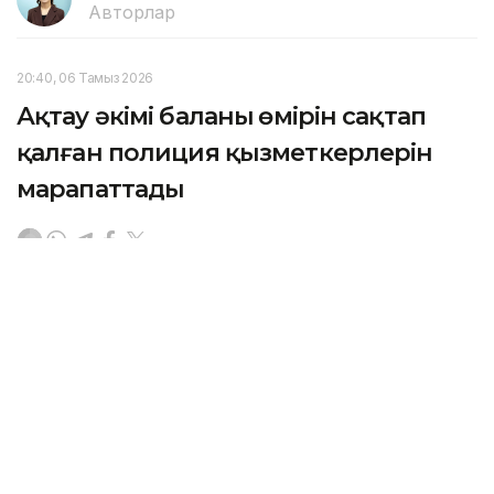
Авторлар
20:40, 06 Тамыз 2026
Ақтау әкімі баланың өмірін сақтап
қалған полиция қызметкерлерін
марапаттады
АҚТАУ. KAZINFORM — 6 тамызда Ақтау қаласының
әкімі Әбілқайыр Байпақов қызметтік міндетін үлгілі
атқарып, баланың өмірін сақтап қалған полиция
қызметкерлеріне құрмет көрсетті.