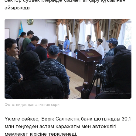
сектор субъектілерінде қызмет атқару құқығынан
айырылды.
Фото: видеодан алынған скрин
Үкімге сәйкес, Берік Салпектің банк шотындағы 30,1
млн теңгеден астам қаражаты мен автокөлігі
мемлекет кірісіне тәркіленеді.