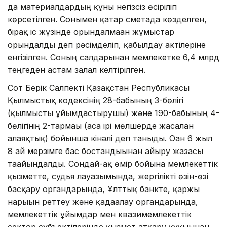
да материалдардың құны негізсіз өсіріліп
көрсетілген. Сонымен қатар сметада көзделген,
бірақ іс жүзінде орындалмаған жұмыстар
орындалды деп рәсімделіп, қабылдау актілеріне
енгізілген. Соның салдарынан мемлекетке 6,4 млрд
теңгеден астам залал келтірілген.
Сот Берік Салпекті Қазақстан Республикасы
Қылмыстық кодексінің 28-бабының 3-бөлігі
(қылмысты ұйымдастырушы) және 190-бабының 4-
бөлігінің 2-тармағы (аса ірі мөлшерде жасалған
алаяқтық) бойынша кінәлі деп таныды. Оған 6 жыл
8 ай мерзімге бас бостандығынан айыру жазасы
тағайындалды. Сондай-ақ өмір бойына мемлекеттік
қызметте, судья лауазымында, жергілікті өзін-өзі
басқару органдарында, Ұлттық банкте, қаржы
нарығын реттеу және қадағалау органдарында,
мемлекеттік ұйымдар мен квазимемлекеттік