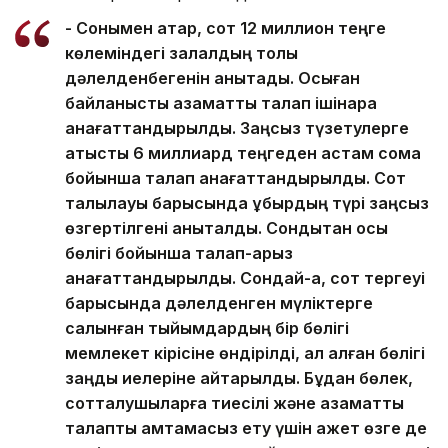
- Сонымен қатар, сот 12 миллион теңге
көлеміндегі залалдың толық
дәлелденбегенін анықтады. Осыған
байланысты азаматтық талап ішінара
қанағаттандырылды. Заңсыз түзетулерге
қатысты 6 миллиард теңгеден астам сома
бойынша талап қанағаттандырылды. Сот
талқылауы барысында құбырдың түрі заңсыз
өзгертілгені анықталды. Сондықтан осы
бөлігі бойынша талап-арыз
қанағаттандырылды. Сондай-ақ, сот тергеуі
барысында дәлелденген мүліктерге
салынған тыйымдардың бір бөлігі
мемлекет кірісіне өндірілді, ал қалған бөлігі
заңды иелеріне қайтарылды. Бұдан бөлек,
сотталушыларға тиесілі және азаматтық
талапты қамтамасыз ету үшін қажет өзге де