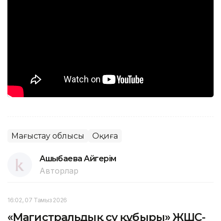
Маңғыстау облысы
Оқиға
Ашықбаева Aйгepiм
Авторлар
16:02, 07 Тамыз 2026
«Магистральдық су құбыры» ЖШС-