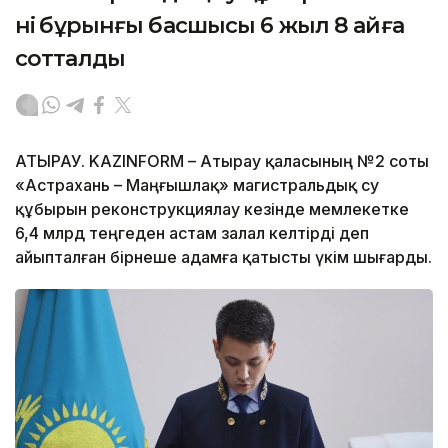
нің бұрынғы басшысы 6 жыл 8 айға
сотталды
АТЫРАУ. KAZINFORM – Атырау қаласының №2 соты
«Астрахань – Маңғышлақ» магистральдық су
құбырын реконструкциялау кезінде мемлекетке
6,4 млрд теңгеден астам залал келтірді деп
айыпталған бірнеше адамға қатысты үкім шығарды.