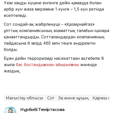
Үкім заңды күшіне енгенге дейін қамауда болған
әрбір күн жаза мерзіміне 1 күнге – 1,5 күн ретінде
есептеледі.
Сот сондай-ақ жәбірленуші – «Қазмұнайгаз»
ұлттық компаниясының азаматтық талабын ішінара
қанағаттандырды. Сотталғандардан компанияның
пайдасына 6 млрд 465 млн теңге өндірілетін
болды.
Бұған дейін терроризмді насихаттаған ақтөбелік 8
жылға
бас бостандығынан айырылғаны
жөнінде
жаздық.
Маңғыстау облысы
Сот
Заң және құқық
Қаржы ж
Нұрбибі Теміртасова