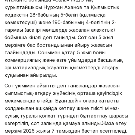
құрылтайшысы Нұржан Аханов та Қылмыстық
кодекстің 28-бабының 5-бөлігі (қылмысқа
көмектесуші) және 190-бабының 4-бөлігінің 2-
тармағы (аса ірі мөлшерде жасалған алаяқтық)
бойынша кінәлі деп танылды. Сот оған 5 жыл
мерзімге бас бостандығынан айыру жазасын
тағайындады. Сонымен қатар 5 жыл бойы
коммерциялық және өзге ұйымдарда басшылық
әрі материалдық жауапты қызметтерді атқару
құқығынан айырылды.
Сот үкімімен айыпты деп танылғандар жазасын
қылмыстық-атқару жүйесінің орташа қауіпсіздік
мекемесінде өтейді. Бұған дейін оларға қатысты
қолданылған ешқайда кетпеу және тиісті мінез-
құлық туралы қолхат түріндегі бұлтартпау шарасы
өзгертіліп, сот залында қамауға алынды.Жаза өтеу
мерзімі 2026 жылғы 7 тамыздан бастап есептеледі.