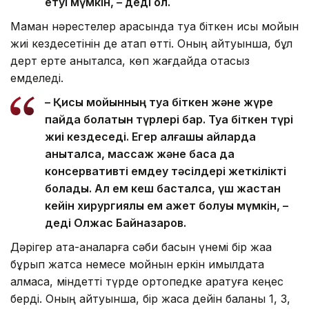
етуі мүмкін, – деді ол.
Маман нәрестелер арасында туа біткен қисық мойын
жиі кездесетінін де атап өтті. Оның айтуынша, бұл
дерт ерте анықталса, көп жағдайда отасыз
емделеді.
– Қисық мойынның туа біткен және жүре
пайда болатын түрлері бар. Туа біткен түрі
жиі кездеседі. Егер алғашқы айларда
анықталса, массаж және басқа да
консервативті емдеу тәсілдері жеткілікті
болады. Ал ем кеш басталса, үш жастан
кейін хирургиялық ем қажет болуы мүмкін, –
деді Олжас Байназаров.
Дәрігер ата-аналарға сәби басын үнемі бір жаққа
бұрып жатса немесе мойнын еркін қимылдата
алмаса, міндетті түрде ортопедке қаратуға кеңес
берді. Оның айтуынша, бір жасқа дейін баланы 1, 3,