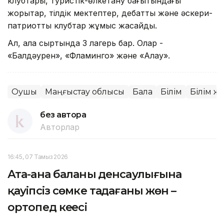
клубтары, туристік-өлкетану бағытындағы
жорықтар, тілдік мектептер, дебаттық және әскери-
патриоттық клубтар жұмыс жасайды.
Ал, қала сыртында 3 лагерь бар. Олар -
«Балдәурен», «Фламинго» және «Алау».
Оқушы
Маңғыстау облысы
Бала
Білім
Білім ж
без автора
Авторлар
16:45, 07 Тамыз 2026
Ата-ана баланың денсаулығына
қауіпсіз сөмке таңдағаны жөн –
ортопед кеңесі