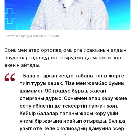
Фото: Кадрдан алынған скрин
Сонымен қатар ортопед омыртқа қисаюының алдын
алуда партада дұрыс отырудың да маңызы зор
екенін айтады.
– Бала отырған кезде табаны толық жерге
тиіп тұруы керек. Тізе мен жамбас буыны
шамамен 90 градус бұрыш жасап
отырғаны дұрыс. Сонымен қатар көру және
есту қабілетін де тексертіп тұрған жөн.
Кейбір балалар тақтаны жақсы көру үшін
үнемі бір жағына қисайып отырады. Бұл да
уақыт өте келе сколиоздың дамуына әсер