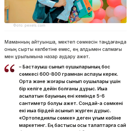
Фото: pexels.com
Маманның айтуынша, мектеп сөмкесін таңдағанда
оның сыртқы келбетіне емес, ең алдымен салмағы
мен құрылымына назар аудару қажет.
– Бастауыш сынып оқушыларының бос
сөмкесі 600-800 грамнан аспауы керек.
Орта және жоғары сынып оқушылары үшін
бір келіге дейін болғаны дұрыс. Иыққа
асылатын бауының ені кемінде 5-6
сантиметр болуы қажет. Сондай-ақ сөмкені
екі иыққа бірдей асынып жүрген дұрыс.
«Ортопедиялық сөмке» деген ұғым көбіне
маркетинг. Ең бастысы осы талаптарға сай