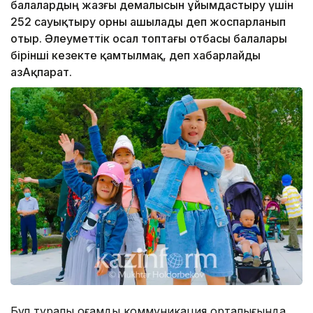
балалардың жазғы демалысын ұйымдастыру үшін
252 сауықтыру орны ашылады деп жоспарланып
отыр. Әлеуметтік осал топтағы отбасы балалары
бірінші кезекте қамтылмақ, деп хабарлайды
ҚазАқпарат.
Бұл туралы қоғамдық коммуникация орталығында