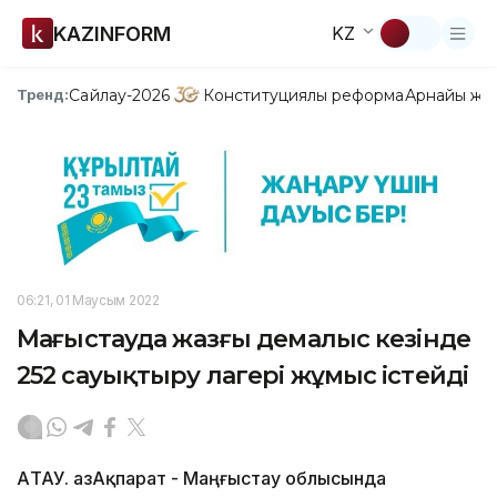
KAZINFORM
KZ
Сайлау-2026
Конституциялық реформа
Арнайы жо
Тренд:
06:21, 01 Маусым 2022
Маңғыстауда жазғы демалыс кезінде
252 сауықтыру лагері жұмыс істейді
АҚТАУ. ҚазАқпарат - Маңғыстау облысында