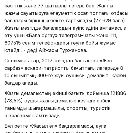
кәсіптік және 77 шатырлы лагерь бар. Жалпы
жазғы сауықтыруға әлеуметтік осал топтағы отбасы
балалары бірінші кезекте тартылады (27 629 бала).
Жазғы мезгілде балалардың қауіпсіздігін қамтамасыз
ету үшін «Бала қорғау» телеграм-чаты және 111,
607515 сенім телефондары тәулік бойы жұмыс
істейді, - деді Айжақсы Тұржанова.
Сонымен қатар, 2017 жылдан басталған «Жас
сарбаз» әскери-патриоттық бағыттағы лагерьде 8-
10 сыныптың 300-ге жуық оқушысы демалып, кәсіби
бағдар алады.
Жазғы демалыстың екінші бағыты бойынша 121886
(78,5%) оқушы жазғы демалыс кезінде еңбек,
танымдық шығармашылық, спорттық, туристік
шаралармен қамтылады.
Бұл ретте «Жасыл ел» бағдарламасы, аула