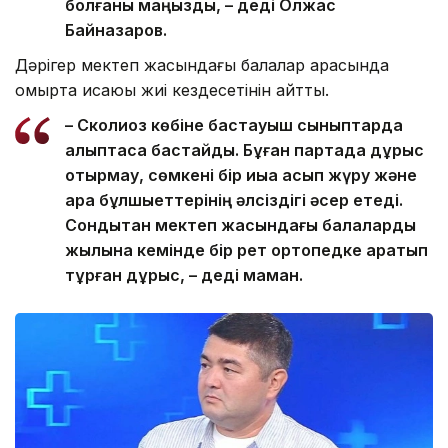
болғаны маңызды, – деді Олжас
Байназаров.
Дәрігер мектеп жасындағы балалар арасында
омыртқа қисаюы жиі кездесетінін айтты.
– Сколиоз көбіне бастауыш сыныптарда
қалыптаса бастайды. Бұған партада дұрыс
отырмау, сөмкені бір иыққа асып жүру және
арқа бұлшықеттерінің әлсіздігі әсер етеді.
Сондықтан мектеп жасындағы балаларды
жылына кемінде бір рет ортопедке қаратып
тұрған дұрыс, – деді маман.