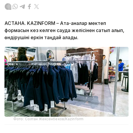
АСТАНА. KAZINFORM – Ата-аналар мектеп
формасын кез келген сауда желісінен сатып алып,
өндірушіні еркін таңдай алады.
Фото: Солтан Жексенбеков/Kazinform