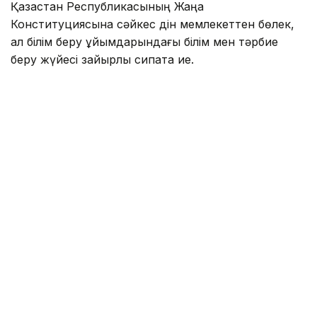
Қазақстан Республикасының Жаңа
Конституциясына сәйкес дін мемлекеттен бөлек,
ал білім беру ұйымдарындағы білім мен тәрбие
беру жүйесі зайырлы сипатқа ие.
Міндетті мектеп формасына қойылатын талаптар
оны қолдануда бірізділікті қамтамасыз етуге, ата-
аналардың оң көзқарасын қалыптастыруға және
білім беру ұйымдарының жауапкершілігін
арттыруға бағытталған.
— Ұлдар мен қыздарға арналған мектеп
формасы күнделікті, мерекелік және
спорттық болып бөлінеді. Оны таңдауда
білім алушылардың жас ерекшеліктері,
климаттық жағдайлар, сабақ өтетін орын, оқу
ғимаратындағы температуралық режим
және қауіпсіздік талаптары ескеріледі.
Мектеп формасының пішімін білім беру