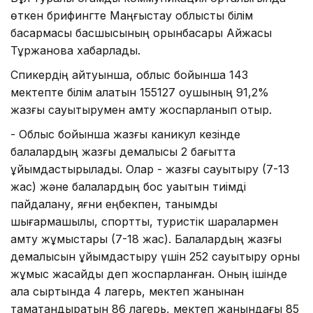
өткен брифингте Маңғыстау облыстық білім
басқармасы басшысының орынбасары Айжақсы
Тұржанова хабарлады.
Спикердің айтуынша, облыс бойынша 143
мектепте білім алатын 155127 оқушының 91,2%
жазғы сауықтырумен қамту жоспарланып отыр.
- Облыс бойынша жазғы каникул кезінде
балалардың жазғы демалысы 2 бағытта
ұйымдастырылады. Олар - жазғы сауықтыру (7-13
жас) және балалардың бос уақытын тиімді
пайдалану, яғни еңбекпен, танымдық
шығармашылық, спорттық, туристік шаралармен
қамту жұмыстары (7-18 жас). Балалардың жазғы
демалысын ұйымдастыру үшін 252 сауықтыру орны
жұмыс жасайды деп жоспарланған. Оның ішінде
қала сыртында 4 лагерь, мектеп жанынан
тамақтандыратын 86 лагерь, мектеп жанындағы 85