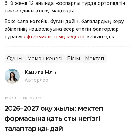
6, 9 және 12 айында жоспарлы түрде ортопедтің
тексеруінен өткізу маңызды.
Еске сала кетейік, бұған дейін, балалардың көру
қабілетінің нашарлауына әсер ететін факторлар
туралы
офтальмологтың кеңесін
жазған едік.
Оқушы
Маман кеңесі
Білім
Мектеп
Камила Мүлік
Авторлар
15:06, 07 Тамыз 2026
2026–2027 оқу жылы: мектеп
формасына қатысты негізгі
талаптар қандай