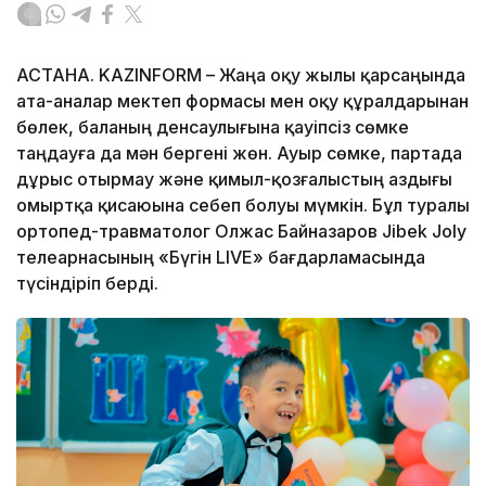
АСТАНА. KAZINFORM – Жаңа оқу жылы қарсаңында
ата-аналар мектеп формасы мен оқу құралдарынан
бөлек, баланың денсаулығына қауіпсіз сөмке
таңдауға да мән бергені жөн. Ауыр сөмке, партада
дұрыс отырмау және қимыл-қозғалыстың аздығы
омыртқа қисаюына себеп болуы мүмкін. Бұл туралы
ортопед-травматолог Олжас Байназаров Jibek Joly
телеарнасының «Бүгін LIVE» бағдарламасында
түсіндіріп берді.