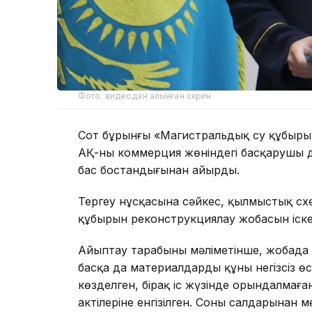
Фото: видеодан алынған скрин
Сот бұрынғы «Магистральдық су құбыры»
АҚ-ның коммерция жөніндегі басқарушы д
бас бостандығынан айырды.
Тергеу нұсқасына сәйкес, қылмыстық сх
құбырын реконструкциялау жобасын іск
Айыптау тарабының мәліметінше, жобад
басқа да материалдардың құны негізсіз өс
көзделген, бірақ іс жүзінде орындалмағ
актілеріне енгізілген. Соның салдарынан 