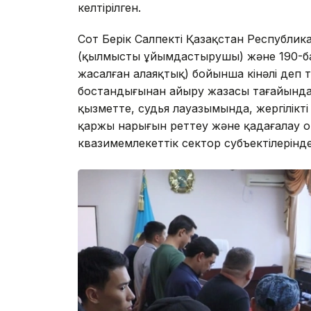
келтірілген.
Сот Берік Салпекті Қазақстан Республика
(қылмысты ұйымдастырушы) және 190-бабы
жасалған алаяқтық) бойынша кінәлі деп т
бостандығынан айыру жазасы тағайында
қызметте, судья лауазымында, жергілікті
қаржы нарығын реттеу және қадағалау 
квазимемлекеттік сектор субъектілерін