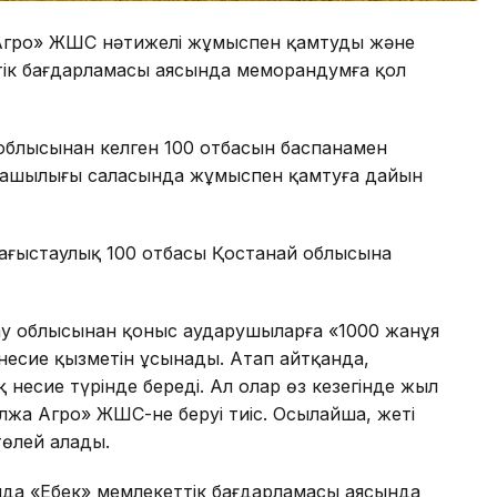
а Агро» ЖШС нәтижелі жұмыспен қамтуды және
ттік бағдарламасы аясында меморандумға қол
блысынан келген 100 отбасын баспанамен
уашылығы саласында жұмыспен қамтуға дайын
аңғыстаулық 100 отбасы Қостанай облысына
ау облысынан қоныс аударушыларға «1000 жанұя
есие қызметін ұсынады. Атап айтқанда,
несие түрінде береді. Ал олар өз кезегінде жыл
лжа Агро» ЖШС-не беруі тиіс. Осылайша, жеті
төлей алады.
да «Еңбек» мемлекеттік бағдарламасы аясында