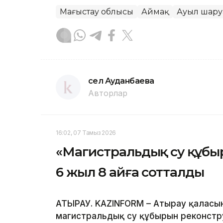
Маңғыстау облысы
Аймақ
Ауыл шар
Әсел Ауданбаева
Авторлар
16:02, 07 Тамыз 2026
«Магистральдық су құбы
6 жыл 8 айға сотталды
АТЫРАУ. KAZINFORM – Атырау қаласы
магистральдық су құбырын реконстр