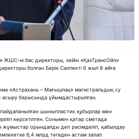
 ЖШС-нің бас директоры, кейін «ҚазТрансОйл»
иректоры болған Берік Салпекті 6 жыл 8 айға
ема «Астрахань – Маңғышлақ» магистральдық су
е асыру барысында ұйымдастырылған.
а пайдаланылған шыныпластик құбырлар мен
іріліп көрсетілген. Сонымен қатар сметада
ан жұмыстар орындалды деп рәсімделіп, қабылдау
мемлекетке 6,4 млрд теңгеден астам залал