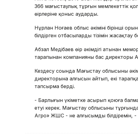
366 маңғыстаулық тұрғын мемлекеттік қолд
өңірлеріне қоныс аударды.
Нұрлан Ноғаев облыс әкімінің бірінші ор
білдірген отбасылардың тізімін жасақтау
Абзал Меңдібаев өңір әкімдігі атынан м
тарапынан компанияның бас директоры 
Кездесу соңында Маңғыстау облысының ә
директорына алғысын айтып, екі тарап
тапсырма берді.
- Барлығын үкіметке асырып қоюға балма
етуі керек. Маңғыстау облысының тұрғын
Агро» ЖШС - не алғысымды білдіремін, -