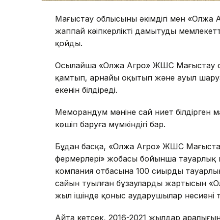
Маңғыстау облысының әкімдігі мен «Олж
жаппай кәіпкерлікті дамытудың мемлеке
қойды.
Осылайша «Олжа Агро» ЖШС Маңғыстау о
қамтып, арнайы оқытып және ауыл шар
екенін білдіреді.
Меморандум мәніне сай ниет білдірген м
көшіп баруға мүмкіндігі бар.
Бұдан басқа, «Олжа Агро» ЖШС Маңғыст
фермерлері» жобасы бойынша тауарлық н
компания отбасына 100 сиырды тауарлық 
сайын туылған бұзаулардың жартысын «О
жыл ішінде қоныс аударушылар несиені 
Айта кетсек, 2016-2021 жылдар аралығын