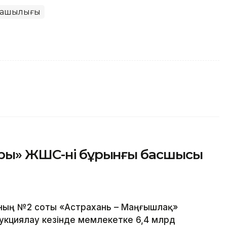
уашылығы
ры» ЖШС-нің бұрынғы басшысы
ның №2 соты «Астрахань – Маңғышлақ»
укциялау кезінде мемлекетке 6,4 млрд