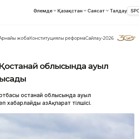
Әлемде
Қазақстан
Саясат
Талдау
SP
Арнайы жоба
Конституциялық реформа
Сайлау-2026
 Қостанай облысында ауыл
ысады
0 отбасы Қостанай облысында ауыл
 хабарлайды ҚазАқпарат тілшісі.