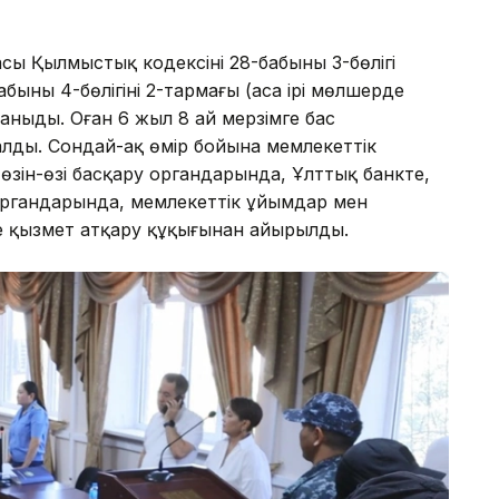
сы Қылмыстық кодексінің 28-бабының 3-бөлігі
ның 4-бөлігінің 2-тармағы (аса ірі мөлшерде
аныды. Оған 6 жыл 8 ай мерзімге бас
лды. Сондай-ақ өмір бойына мемлекеттік
 өзін-өзі басқару органдарында, Ұлттық банкте,
органдарында, мемлекеттік ұйымдар мен
де қызмет атқару құқығынан айырылды.