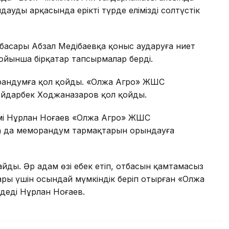
аудың арқасында ерікті түрде еліміздің солтүстік
ынбасары Абзал Меңдібаевқа қоныс аударуға ниет
 бойынша бірқатар тапсырмалар берді.
еморандумға қол қойды. «Олжа Агро» ЖШС
Айдарбек Ходжаназаров қол қойды.
кімі Нұрлан Ноғаев «Олжа Агро» ЖШС
қа да меморандум тармақтарын орындауға
йды. Әр адам өзі еңбек етіп, отбасын қамтамасыз
дары үшін осындай мүмкіндік беріп отырған «Олжа
 деді Нұрлан Ноғаев.