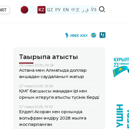
KZ
QZ
РУ
EN
中文
ق ز
ЎЗ
ORT
Тақырыпқа қатысты
08 тамыз 2026, 09:28
Астана мен Алматыда доллар
қаншадан саудаланып жатыр
07 тамыз 2026, 18:06
ҚМГ басшысы жаңадан ірі кен
орнын игеруге қатысты түсінік берді
07 тамыз 2026, 16:50
Елдегі Ақсоран кен орнында
вольфрам өндіру 2028 жылға
жоспарланған