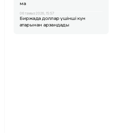
ма
06 тамыз 2026, 15:57
Биржада доллар үшінші күн
қатарынан арзандады