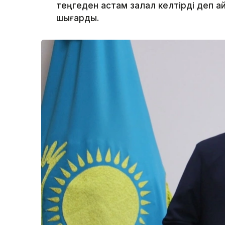
теңгеден астам залал келтірді деп а
шығарды.