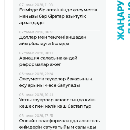
07 тамыз 2026, 11:08
Елімізде бір апта ішінде әлеуметтік
маңызы бар бірқатар азық-түлік
арзандады
07 тамыз 2026, 08:51
Доллар мен теңгені қаншадан
айырбастауға болады
07 тамыз 2026, 08:00
Авиация саласына қандай
реформалар қажет
06 тамыз 2026, 21:24
Әлеуметтік тауарлар бағасының
өсу қарқыны 4 есе баяулады
06 тамыз 2026, 19:41
Ұлттық тауарлар каталогында киім-
кешек пен көлік көш бастап тұр
06 тамыз 2026, 17:25
Онлайн платформаларда алкоголь
өнімдерін сатуға тыйым салынды