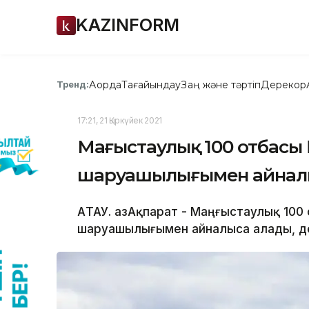
KAZINFORM
Ақорда
Тағайындау
Заң және тәртіп
Дерекқор
Тренд:
17:21, 21 Қыркүйек 2021
Маңғыстаулық 100 отбасы
шаруашылығымен айнал
АҚТАУ. ҚазАқпарат - Маңғыстаулық 10
шаруашылығымен айналыса алады, деп