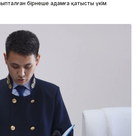
йыпталған бірнеше адамға қатысты үкім