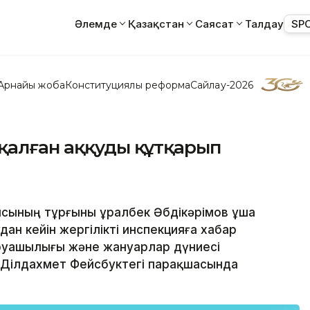
Әлемде
Қазақстан
Саясат
Талдау
SP
Арнайы жоба
Конституциялық реформа
Сайлау-2026
қалған аққуды құтқарып
ысының тұрғыны Құралбек Әбдікәрімов ұша
ұдан кейін жергілікті инспекцияға хабар
аруашылығы және жануарлар дүниесі
 Ділдахмет Фейсбуктегі парақшасында