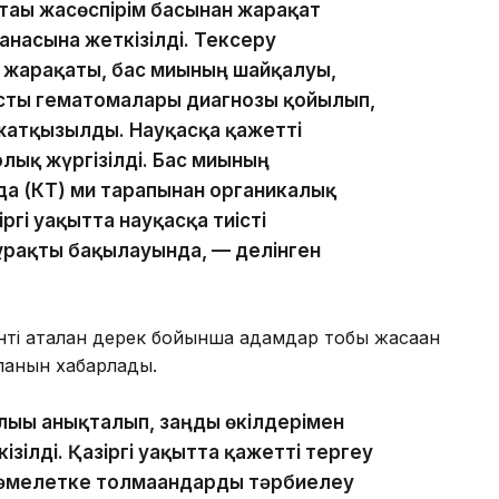
тағы жасөспірім басынан жарақат
анасына жеткізілді. Тексеру
и жарақаты, бас миының шайқалуы,
асты гематомалары диагнозы қойылып,
жатқызылды. Науқасқа қажетті
лық жүргізілді. Бас миының
а (КТ) ми тарапынан органикалық
ргі уақытта науқасқа тиісті
тұрақты бақылауында, — делінген
ті аталған дерек бойынша адамдар тобы жасаған
лғанын хабарлады.
лығы анықталып, заңды өкілдерімен
ізілді. Қазіргі уақытта қажетті тергеу
 Кәмелетке толмағандарды тәрбиелеу