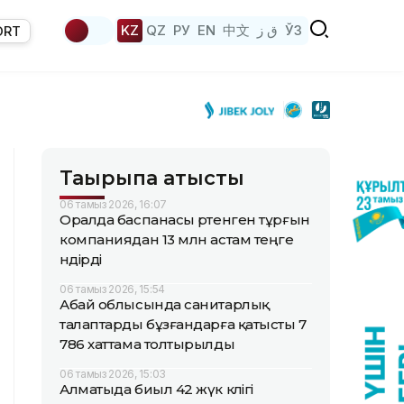
KZ
QZ
РУ
EN
中文
ق ز
ЎЗ
ORT
Тақырыпқа қатысты
06 тамыз 2026, 16:07
Оралда баспанасы өртенген тұрғын
компаниядан 13 млн астам теңге
өндірді
06 тамыз 2026, 15:54
Абай облысында санитарлық
талаптарды бұзғандарға қатысты 7
786 хаттама толтырылды
06 тамыз 2026, 15:03
Алматыда биыл 42 жүк көлігі