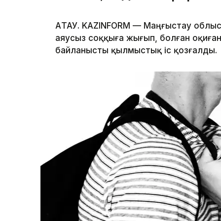
АҚТАУ. KAZINFORM — Маңғыстау облыс
аяусыз соққыға жығып, болған оқиған
байланысты қылмыстық іс қозғалды.