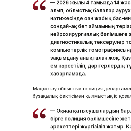
— 2026 жылғы 4 тамызда 14 жас
алып, облыстық балалар аурух
нәтижесінде оған жабық бас-м
сондай-ақ бет аймағының тері
нейрохирургиялық бөлімшеге 
диагностикалық тексерулер то
компьютерлік томографиясынд
зақымдану анықталған жоқ. Қазі
ем көрсетіліп, дәрігерлердің 
хабарламада.
Маңғыстау облыстық полиция департамен
бұзақылық фактісімен қылмыстық іс қозға
— Оқиғаға қатысушылардың бар
бірге полиция бөлімшесіне жетк
әрекеттері жүргізіліп жатыр.