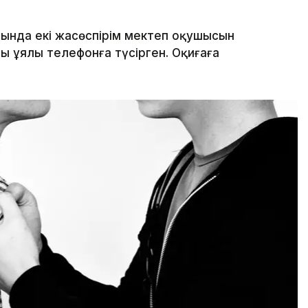
ында екі жасөспірім мектеп оқушысын
ы ұялы телефонға түсірген. Оқиғаға