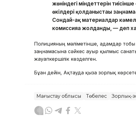
жөніндегі міндеттерін тиісінш
өкілдері қолданыстағы заңнама
Сондай-ақ материалдар кәмеле
комиссияға жолданды, — деп 
Полицияның мәліметінше, адамдар тобы
заңнамасына сәйкес ауыр қылмыс санат
жауапкершілік көзделген.
Бұған дейін, Ақтауда қызға зорлық көрсе
Маңғыстау облысы
Төбелес
Зорлық-