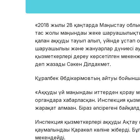
«2018 жылғы 28 қаңтарда Маңғыстау обл
тас жолы маңындағы жеке шаруашылықты
қалған аққуды тауып алып, үйінде ұстап
шаруашылығы және жануарлар дүниесі а
қызметкерлері дереу көрсетілген мекенжай
деп жазады Сәкен Ділдахмет.
Құралбек Әбдікәрімовтың айтуы бойынша,
«Аққуды үй маңындағы иттерден қорғау ма
органдарға хабарласқан. Инспекция қызм
жарақат алмаған. Біраз әлсірегені байқал
Инспекция қызметкерлері аққуды Ақтау 
қаумалындағы Қаракөл көліне жіберді. Бұл
мекендейді.