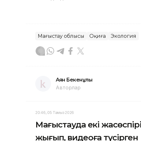
Маңғыстау облысы
Оқиға
Экология
Аян Бекенұлы
Авторлар
20:46, 05 Тамыз 2026
Маңғыстауда екі жасөспі
жығып, видеоға түсірген