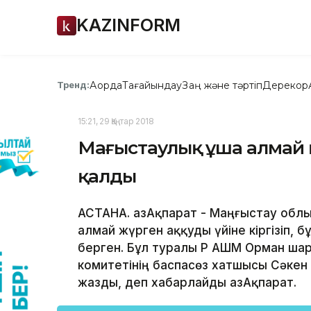
KAZINFORM
Ақорда
Тағайындау
Заң және тәртіп
Дерекқор
Тренд:
15:21, 29 Қаңтар 2018
Маңғыстаулық ұша алмай 
қалды
АСТАНА. ҚазАқпарат - Маңғыстау обл
алмай жүрген аққуды үйіне кіргізіп, б
берген. Бұл туралы ҚР АШМ Орман ш
комитетінің баспасөз хатшысы Сәкен
жазды, деп хабарлайды ҚазАқпарат.