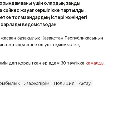
е орындамағаны үшін олардың заңды
ға сәйкес жауапкершілікке тартылды.
тке толмағандардың істері жөніндегі
хабарлады ведомстводан.
 жасаған бұзақылық Қазақстан Республикасының
ына жатады және ол үшін қылмыстық
темін деп қорқытқан ер адам 30 тәулікке
қамалды.
зомбылық
Жасөспірім
Полиция
Ақтау