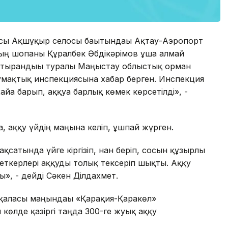
ысы Ақшұқыр селосы бағытындағы Ақтау-Аэропорт
ң шопаны Құралбек Әбдікәрімов ұша алмай
 отырғандығы туралы Маңғыстау облыстық орман
умақтық инспекциясына хабар берген. Инспекция
ға барып, аққуға барлық көмек көрсетілді», -
 аққу үйдің маңына келіп, ұшпай жүрген.
қсатында үйге кіргізіп, нан беріп, сосын құзырлы
еткерлері аққуды толық тексеріп шықты. Аққу
ды», - дейді Сәкен Ділдахмет.
қаласы маңындағы «Қарақия-Қаракөл»
 көлде қазіргі таңда 300-ге жуық аққу