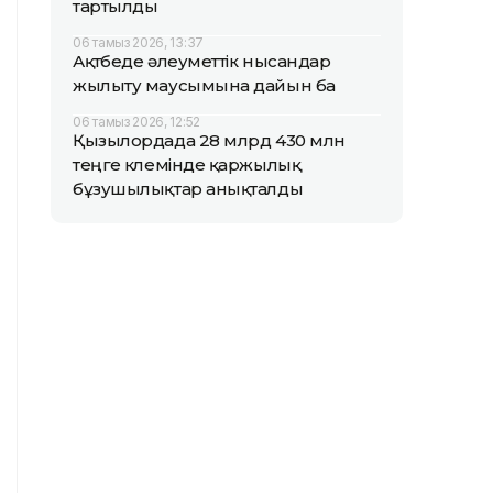
тартылды
06 тамыз 2026, 13:37
Ақтөбеде әлеуметтік нысандар
жылыту маусымына дайын ба
06 тамыз 2026, 12:52
Қызылордада 28 млрд 430 млн
теңге көлемінде қаржылық
бұзушылықтар анықталды