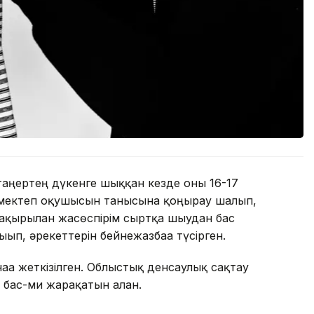
і таңертең дүкенге шыққан кезде оны 16-17
лар мектеп оқушысын танысына қоңырау шалып,
қырылған жасөспірім сыртқа шығудан бас
ығып, әрекеттерін бейнежазбаға түсірген.
аға жеткізілген. Облыстық денсаулық сақтау
 бас-ми жарақатын алған.