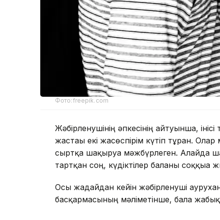
Фото:freepik.com
Жәбірленушінің әпкесінің айтуынша, ініс
жастағы екі жасөспірім күтіп тұрған. О
сыртқа шақыруға мәжбүрлеген. Алайда ша
тартқан соң, күдіктілер баланы соққыға ж
Осы жағдайдан кейін жәбірленуші аурухан
басқармасының мәліметінше, бала жабық