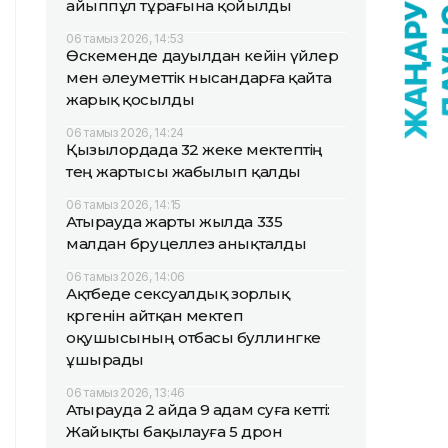
айыппұл тұрағына қойылды
06 тамыз 2026, 14:53
Өскеменде дауылдан кейін үйлер
мен әлеуметтік нысандарға қайта
жарық қосылды
06 тамыз 2026, 14:24
Қызылордада 32 жеке мектептің
тең жартысы жабылып қалды
06 тамыз 2026, 14:15
Атырауда жарты жылда 335
малдан бруцеллез анықталды
06 тамыз 2026, 14:06
Ақтөбеде сексуалдық зорлық
көргенін айтқан мектеп
оқушысының отбасы буллингке
ұшырады
06 тамыз 2026, 13:46
Атырауда 2 айда 9 адам суға кетті:
Жайықты бақылауға 5 дрон