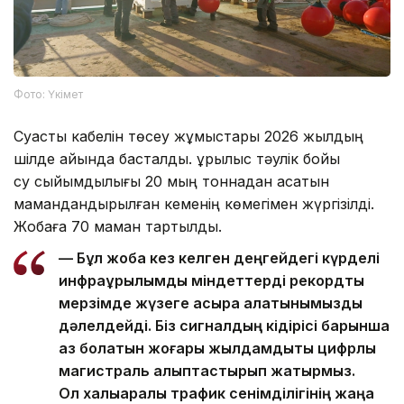
Фото: Үкімет
Суасты кабелін төсеу жұмыстары 2026 жылдың
шілде айында басталды. Құрылыс тәулік бойы
су сыйымдылығы 20 мың тоннадан асатын
мамандандырылған кеменің көмегімен жүргізілді.
Жобаға 70 маман тартылды.
— Бұл жоба кез келген деңгейдегі күрделі
инфрақұрылымдық міндеттерді рекордтық
мерзімде жүзеге асыра алатынымызды
дәлелдейді. Біз сигналдың кідірісі барынша
аз болатын жоғары жылдамдықты цифрлық
магистраль қалыптастырып жатырмыз.
Ол халықаралық трафик сенімділігінің жаңа