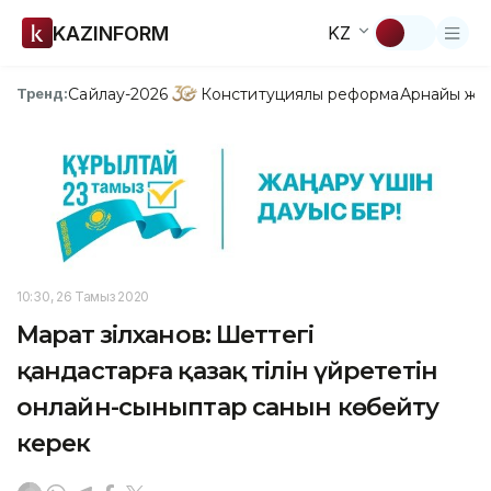
KAZINFORM
KZ
Сайлау-2026
Конституциялық реформа
Арнайы жо
Тренд:
10:30, 26 Тамыз 2020
Марат Әзілханов: Шеттегі
қандастарға қазақ тілін үйрететін
онлайн-сыныптар санын көбейту
керек