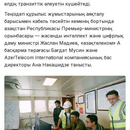
елдің транзиттік әлеуетін күшейтеді.
Теңіздегі құрылыс жұмыстарының аяқталу
барысымен кабель төсейтін кеменің бортында
Қазақстан Республикасы Премьер-министрінің
орынбасары — жасанды интеллект және цифрлық
даму министрі Жаслан Мәдиев, «Қазақтелеком» АҚ
басқарма төрағасы Бағдат Мусин және
AzerTelecom International компаниясының бас
директоры Ана Накашидзе танысты.