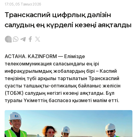
17:05, 05 Тамыз 2026
Транскаспий цифрлық дәлізін
салудың ең күрделі кезеңі аяқталды
АСТАНА. KAZINFORM — Елімізде
телекоммуникация саласындағы ең ірі
инфрақұрылымдық жобалардың бірі – Каспий
теңізінің түбі арқылы тартылатын Транскаспий
суасты талшықты-оптикалық байланыс желісін
(ТОБЖ) салудың негізгі кезеңі аяқталды. Бұл
туралы Үкіметтің баспасөз қызметі мәлім етті.