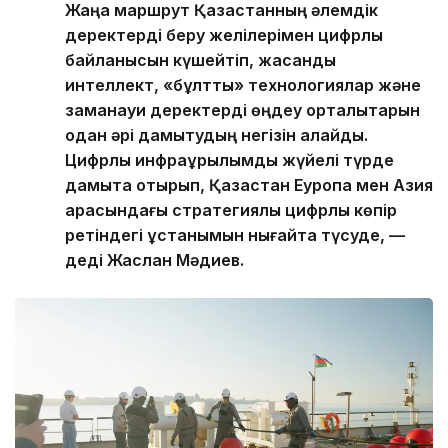
Жаңа маршрут Қазақстанның әлемдік
деректерді беру желілерімен цифрлық
байланысын күшейтіп, жасанды
интеллект, «бұлтты» технологиялар және
заманауи деректерді өңдеу орталықтарын
одан әрі дамытудың негізін қалайды.
Цифрлық инфрақұрылымды жүйелі түрде
дамыта отырып, Қазақстан Еуропа мен Азия
арасындағы стратегиялық цифрлық көпір
ретіндегі ұстанымын нығайта түсуде, —
деді Жаслан Мәдиев.