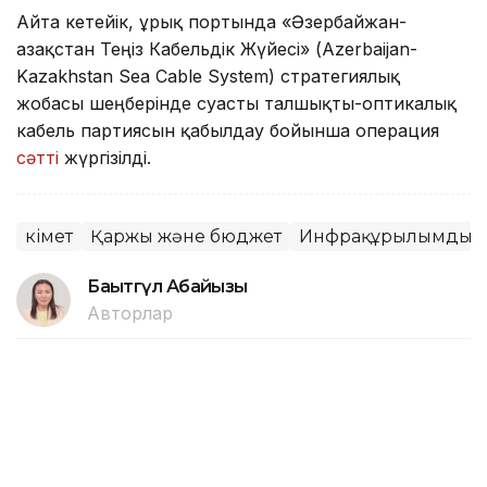
Айта кетейік, Құрық портында «Әзербайжан-
Қазақстан Теңіз Кабельдік Жүйесі» (Azerbaijan-
Kazakhstan Sea Cable System) стратегиялық
жобасы шеңберінде суасты талшықты-оптикалық
кабель партиясын қабылдау бойынша операция
сәтті
жүргізілді.
Үкімет
Қаржы және бюджет
Инфрақұрылымдық 
Бақытгүл Абайқызы
Авторлар
13:18, 05 Тамыз 2026
Нұрлыбек Нәлібаев Ақтөбе
облысындағы ірі