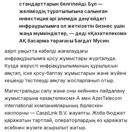
стандарттарын белгілейді. Бұл —
желіміздің тұрақтылығына салынған
инвестиция әрі әлемдік деңгейдегі
инфрақұрылымға қол жеткізетін бизнес үшін
жаңа мүмкіндіктер, — деді «Қазақтелеком»
АҚ басқарма төрағасы Бағдат Мусин.
Қазіргі уақытта кабелді жағалаудағы
инфрақұрылымға қосу жұмыстары жүргізілуде.
Күзде жерүсті инфрақұрылымының құрылысын
аяқтап, іске қосу-баптау жұмыстарын және жүйені
кешенді тестілеуді аяқтау жоспарланып отыр.
Магистральды салу және оны кейіннен пайдалану
жұмыстарына «Қазақтелеком» АҚ мен AzerTelecom
International компанияларының бірлескен
кәсіпорны — CaspiLink B.V. жауапты. Жоба бюджет
қаражатын тартпай, операторлардың өз қаражаты
есебінен жүзеге асырылып жатыр.