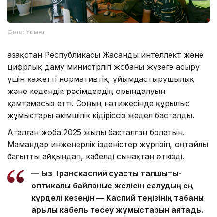
Фото: Үкімет
Қазақстан Республикасы Жасанды интеллект және
цифрлық даму министрлігі жобаны жүзеге асыру
үшін қажетті нормативтік, ұйымдастырушылық
және кедендік рәсімдердің орындалуын
қамтамасыз етті. Соның нәтижесінде құрылыс
жұмыстары әкімшілік кідіріссіз жедел басталды.
Аталған жоба 2025 жылы басталған болатын.
Мамандар инженерлік ізденістер жүргізіп, оңтайлы
бағытты айқындап, кабелді сынақтан өткізді.
— Біз Транскаспий суасты талшықты-
оптикалық байланыс желісін салудың ең
күрделі кезеңін — Каспий теңізінің табаны
арқылы кабель төсеу жұмыстарын аяқтадық.