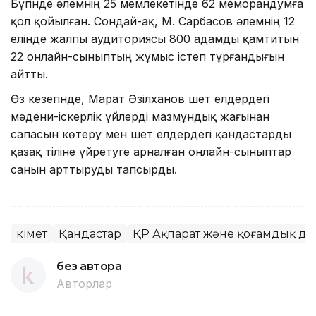
Бүгінде әлемнің 25 мемлекетінде 62 меморандумға
қол қойылған. Сондай-ақ, М. Сарбасов әлемнің 12
елінде жалпы аудиториясы 800 адамды қамтитын
22 онлайн-сыныптың жұмыс істеп тұрғандығын
айтты.
Өз кезегінде, Марат Әзілханов шет елдердегі
мәдени-іскерлік үйлерді мазмұндық жағынан
сапасын көтеру мен шет елдердегі қандастарды
қазақ тіліне үйретуге арналған онлайн-сыныптар
санын арттыруды тапсырды.
Үкімет
Қандастар
ҚР Ақпарат және қоғамдық да
без автора
Авторлар