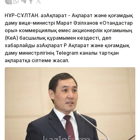
НҰР-СҰЛТАН. ҚазАқпарат - Ақпарат және қоғамдық
даму вице-министрі Марат Әзілханов «Отандастар
Қоры» коммерциялық емес акционерлік қоғамының
(КеАҚ) басшылық құрамымен кездесті, деп
хабарлайды ҚазАқпарат ҚР Ақпарат және қоғамдық
даму министрлігінің Telegram каналы тартқан
ақпаратқа сілтеме жасап.