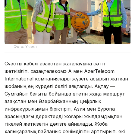
Фото: Үкімет
Суасты кабелі Қазақстан жағалауына сәтті
жеткізіліп, «Қазақтелеком» АҚ мен AzerTelecom
International компаниялары жүзеге асырып жатқан
жобаның ең күрделі бөлігі аяқталды. Ақтау —
Сумгайыт бағыты бойынша өтетін жаңа маршрут
Қазақстан мен Әзербайжанның цифрлық
инфрақұрылымын біріктіріп, Азия мен Еуропа
арасындағы деректерді жоғары жылдамдықпен
тікелей жеткізетін дәлізге айналады. Жоба
халықаралық байланыс сенімділігін арттырып, екі