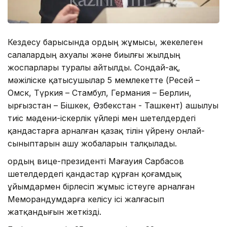
Кездесу барысында Қордың жұмысы, жекелеген
салалардың ахуалы және биылғы жылдың
жоспарлары туралы айтылды. Сондай-ақ,
мәжіліске қатысушылар 5 мемлекетте (Ресей –
Омск, Түркия – Стамбул, Германия – Берлин,
Қырғызстан – Бішкек, Өзбекстан - Ташкент) ашылуы
тиіс мәдени-іскерлік үйлері мен шетелдердегі
қандастарға арналған қазақ тілін үйрену онлай-
сыныптарын ашу жобаларын талқылады.
Қордың вице-президенті Мағауия Сарбасов
шетелдердегі қандастар құрған қоғамдық
ұйымдармен бірлесіп жұмыс істеуге арналған
Меморандумдарға келісу ісі жалғасып
жатқандығын жеткізді.