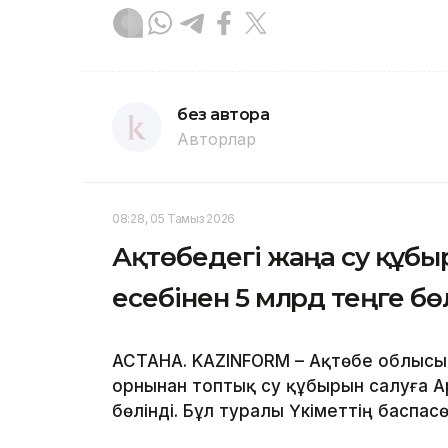
без автора
Авторлар
08:28, 05 Тамыз 2026
Ақтөбедегі жаңа су құб
есебінен 5 млрд теңге бө
АСТАНА. KAZINFORM – Ақтөбе облысы
орнынан топтық су құбырын салуға А
бөлінді. Бұл туралы Үкіметтің баспас