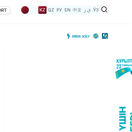
KZ
QZ
РУ
EN
中文
ق ز
ЎЗ
ORT