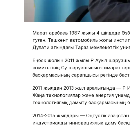
Марат Қарабаев 1987 жылы 4 шілдеде Ө
туған. Ташкент автомобиль жолы инстит
Дулати атындағы Тараз мемлекеттік униве
Еңбек жолын 2011 жылы ҚР Ауыл шаруаш
комитетінің Су шаруашылығы имараттар
басқармасының сарапшысы ретінде баст
2011 жылдан 2013 жыл аралығында — ҚР 
Жаңа технологиялар және энергия үнемд
технологиялық дамыту басқармасының б
2014-2015 жылдары — Оңтүстік Қазақста
индустриалды-инновациялық даму басқ