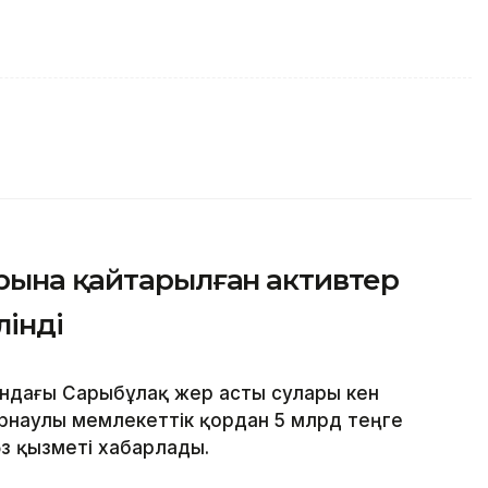
ырына қайтарылған активтер
лінді
ндағы Сарыбұлақ жер асты сулары кен
рнаулы мемлекеттік қордан 5 млрд теңге
өз қызметі хабарлады.