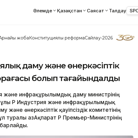
Әлемде
Қазақстан
Саясат
Талдау
SP
Арнайы жоба
Конституциялық реформа
Сайлау-2026
ялық даму және өнеркәсіптік
 төрағасы болып тағайындалды
рия және инфрақұрылымдық даму министрінің
нұлы ҚР Индустрия және инфрақұрылымдық
у және өнеркәсіптік қауіпсіздік комитетінің
л туралы ҚазАқпарат ҚР Премьер-Министрінің
абарлайды.