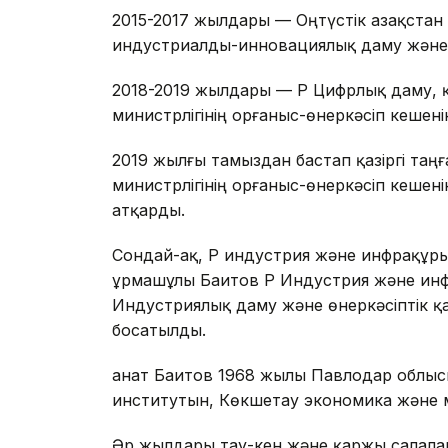
2015-2017 жылдары — Оңтүстік Қазақстан
индустриалды-инновациялық даму және
2018-2019 жылдары — ҚР Цифрлық даму, 
министрлігінің Қорғаныс-өнеркәсіп кешен
2019 жылғы тамыздан бастап қазіргі таң
министрлігінің Қорғаныс-өнеркәсіп кеше
атқарды.
Сондай-ақ, ҚР индустрия және инфрақұр
Құрмашұлы Баитов ҚР Индустрия және ин
Индустриялық даму және өнеркәсіптік қау
босатылды.
Қанат Баитов 1968 жылы Павлодар облыс
институтын, Көкшетау экономика және м
Әр жылдары тау-кен және қаржы салалар