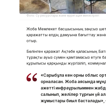
Фото: Су ресурстары және ирригация министрлігі
Жоба Мемлекет басшысының заңсыз шете
қаражатты елдің дамуына бағыттау жөні
отыр.
Бөлінген қаражат Ақтөбе қаласының Бат
тұрақты ауыз сумен қамтамасыз етуге б
құрылысы қарқынды жүргізіліп, коммунал
«Сарыбұлақ кен орны облыс ор
орналасқан. Жоба аясында мұн
қажетті инфрақұрылыммен жабды
салынып, желілер тұрғын үй ал
жұмыстары биыл басталады», –