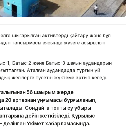
лге шығарылған активтерді қайтару және бұл
ндегі тапсырмасы аясында жүзеге асырылып
ыс-1, Батыс-2 және Батыс-3 шағын аудандарын
ағытталған. Аталған аудандарда тұрғын үй
дық желілерге түсетін жүктеме артып келеді.
талығынан 56 шақырым жерде
да 20 артезиан ұңғымасы бұрғыланып,
қталады. Сондай-ақ топтық су құбыры
аптарына дейін жеткізіледі. Құрылыс
 делінген Үкімет хабарламасында.