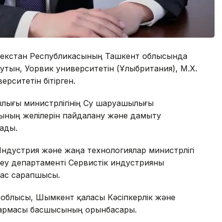
збекстан Республикасының Ташкент облысында
утын, Уорвик университетін (Ұлыбритания), М.Х.
рситетін бітірген.
ылығы министрлігінің Су шаруашылығы
ының желілерін пайдалану және дамыту
ады.
Индустрия және жаңа технологиялар министрлігі
еу департаменті Сервистік индустрияны
ас сарапшысы.
н облысы, Шымкент қаласы Кәсіпкерлік және
армасы басшысының орынбасары.