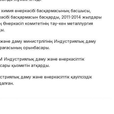
 химия өнеркәсібі басқармасының басшысы,
ркәсібі басқармасын басқарды, 2011-2014 жылдары
ң Өнеркәсіп комитетінің тау-кен металлургия
ы.
және даму министрлігінің Индустриялық даму
төрағасының орынбасары.
М Индустриялық даму және өнеркәсіптік
асары қызметін атқарды.
риялық даму және өнеркәсіптік қауіпсіздік
далған.