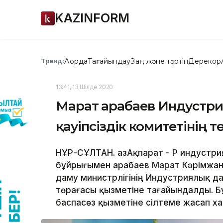
KAZINFORM
Ақорда
Тағайындау
Заң және тәртіп
Дерекқор
Тренд:
13:41, 13 Шілде 2020
Марат Қарабаев Индустри
қауіпсіздік комитетінің
НҰР-СҰЛТАН. ҚазАқпарат - ҚР индуст
бұйрығымен Қарабаев Марат Кәрімжа
даму министрлігінің Индустриялық дам
төрағасы қызметіне тағайындалды. Бұ
баспасөз қызметіне сілтеме жасап х