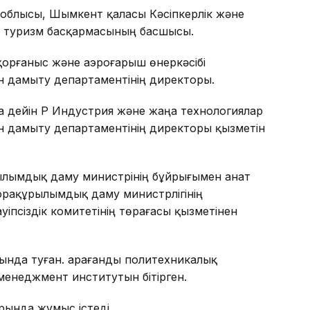
 облысы, Шымкент қаласы Кәсіпкерлік және
 туризм басқармасының басшысы.
қорғаныс және аэроғарыш өнеркәсібі
ін дамыту департаментінің директоры.
ға дейін ҚР Индустрия және жаңа технологиялар
нін дамыту департаментінің директоры қызметін
ылымдық даму министрінің бұйрығымен Қанат
фрақұрылымдық даму министрлігінің
іпсіздік комитетінің төрағасы қызметінен
ында туған. Қарағанды политехникалық
енеджмент институтын бітірген.
ында жұмыс істеді.