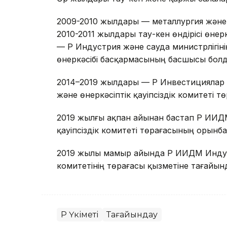
2009-2010 жылдары — металлургия және
2010-2011 жылдары тау-кен өндірісі өне
— ҚР Индустрия және сауда министрлігіні
өнеркәсібі басқармасының басшысы болд
2014–2019 жылдары — ҚР Инвестициялар 
және өнеркәсіптік қауіпсіздік комитеті 
2019 жылғы ақпан айынан бастап ҚР ИИД
қауіпсіздік комитеті төрағасының орынб
2019 жылы мамыр айында ҚР ИИДМ Индуст
комитетінің төрағасы қызметіне тағайын
ҚР Үкіметі
Тағайындау