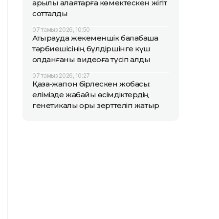
арқылы алаяқтарға көмектескен жігіт
сотталды
07 тамыз 2026, 10:50
Атырауда жекеменшік балабақша
тәрбиешісінің бүлдіршінге күш
қолданғаны видеоға түсіп қалды
07 тамыз 2026, 10:27
Қазақ-жапон бірлескен жобасы:
елімізде жабайы өсімдіктердің
генетикалық қоры зерттеліп жатыр