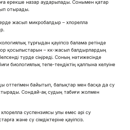
рға ерекше назар аударылады. Сонымен қатар
лып отырады.
лерде жасыл микробалдыр – хлорелла
р.
кологиялық тұрғыдан қауіпсіз балама ретінде
фор қосылыстарын – көк-жасыл балдырлардың
белсенді түрде сіңіреді. Соның нәтижесінде
биғи биологиялық тепе-теңдіктің қалпына келуіне
ды оттегімен байытып, балықтар мен басқа да су
стырады. Сондай-ақ судың табиғи жолмен
лорелла суспензиясы улы емес әрі су
арға және су өсімдіктеріне қауіпсіз.