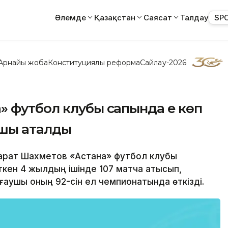
Әлемде
Қазақстан
Саясат
Талдау
SP
Арнайы жоба
Конституциялық реформа
Сайлау-2026
 футбол клубы сапында ең көп
лшы аталды
 Марат Шахметов «Астана» футбол клубы
ен 4 жылдың ішінде 107 матчқа қатысып,
ғаушы оның 92-сін ел чемпионатында өткізді.