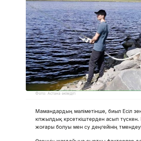
Фото: Астана әкімдігі
Мамандардың мәліметінше, биыл Есіл өзен
көпжылдық көрсеткіштерден асып түскен
жоғары болуы мен су деңгейінің төмендеуі
Өзеннің жағдайына сыртқы факторлар да 