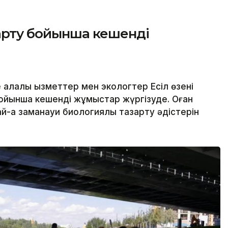
зарту бойынша кешенді
алалық қызметтер мен экологтер Есіл өзені
ойынша кешенді жұмыстар жүргізуде. Оған
й-ақ заманауи биологиялық тазарту әдістерін