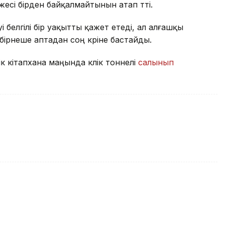
сі бірден байқалмайтынын атап өтті.
 белгілі бір уақытты қажет етеді, ал алғашқы
бірнеше аптадан соң көріне бастайды.
 кітапхана маңында көлік тоннелі
салынып