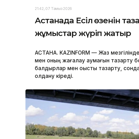
21:42, 07 Тамыз 2026
Астанада Есіл өзенін та
жұмыстар жүріп жатыр
АСТАНА. KAZINFORM — Жаз мезгілінде қ
мен оның жағалау аумағын тазарту б
балдырлар мен қоқысты тазарту, сонда
қолдану кіреді.