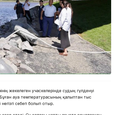
інің жекелеген учаскелерінде судың гүлденуі
. Бұған ауа температурасының қалыптан тыс
 негізгі себеп болып отыр.
әсер етеді. Су сапасы қатты ағыста орналасқан