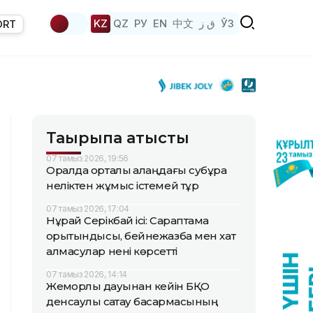
KZ
QZ
РУ
EN
中文
ق ز
ЎЗ
ORT
Тақырыпқа қатысты
07 тамыз 2026, 19:56
Оралда орталық алаңдағы субұрқақ
неліктен жұмыс істемей тұр
07 тамыз 2026, 17:04
Нұрай Серікбай ісі: Сараптама
қорытындысы, бейнежазба мен хат
алмасулар нені көрсетті
07 тамыз 2026, 14:14
Жемқорлық дауынан кейін БҚО
денсаулық сақтау басқармасының