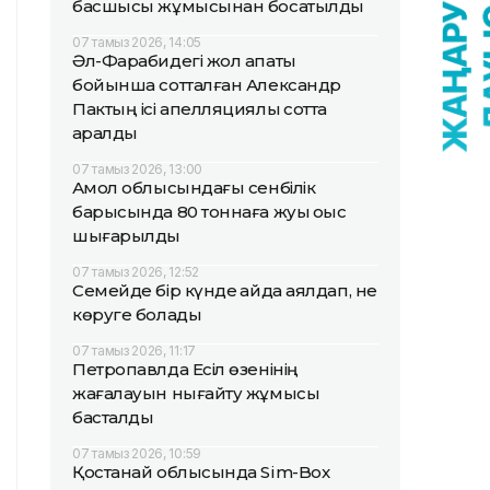
басшысы жұмысынан босатылды
07 тамыз 2026, 14:05
Әл-Фарабидегі жол апаты
бойынша сотталған Александр
Пактың ісі апелляциялық сотта
қаралды
07 тамыз 2026, 13:00
Ақмол облысындағы сенбілік
барысында 80 тоннаға жуық қоқыс
шығарылды
07 тамыз 2026, 12:52
Семейде бір күнде қайда аялдап, не
көруге болады
07 тамыз 2026, 11:17
Петропавлда Есіл өзенінің
жағалауын нығайту жұмысы
басталды
07 тамыз 2026, 10:59
Қостанай облысында Sim-Box