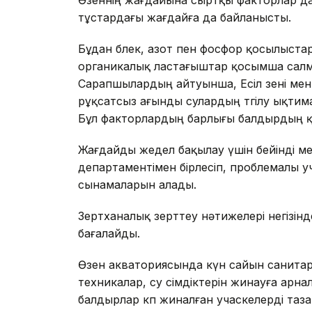
тұстардағы жағдайға да байланысты.
Бұдан бөлек, азот пен фосфор қосылыста
органикалық ластағыштар қосымша салма
Сарапшылардың айтуынша, Есіл өзені ме
рұқсатсыз ағынды сулардың төгілу ықти
Бұл факторлардың барлығы балдырдың қа
Жағдайды жедел бақылау үшін бейінді м
департаментімен бірлесіп, проблемалы уч
сынамаларын алады.
Зертханалық зерттеу нәтижелері негізін
бағалайды.
Өзен акваториясында күн сайын санитар
техникалар, су өсімдіктерін жинауға ар
балдырлар көп жиналған учаскелерді таз