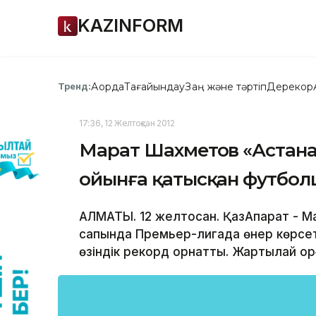
KAZINFORM
Ақорда
Тағайындау
Заң және тәртіп
Дерекқор
Тренд:
17:36, 12 Желтоқсан 2012
Марат Шахметов «Астана»
ойынға қатысқан футбо
АЛМАТЫ. 12 желтоқсан. ҚазАқпарат -
сапында Премьер-лигада өнер көрсетк
өзіндік рекорд орнатты. Жартылай қор