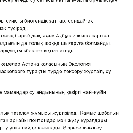
ры сияқты биогендік заттар, сондай-ақ
қ түсіреді.
н оның Сарыбұлақ және Ақбұлақ жылғаларына
малдығын да толық жоққа шығаруға болмайды.
рқынды көбеюіне ықпал етеді.
екемелер Астана қаласының Экология
аскелерге тұрақты түрде тексеру жүргізіп, су
де мамандар су айдынының қазіргі жай-күйін
лық тазалау жұмысы жүргізіледі. Қамыс шабатын
налған арнайы понтондар мен жүзу құралдары
арту үшін пайдаланылады. Әсіресе жағалау