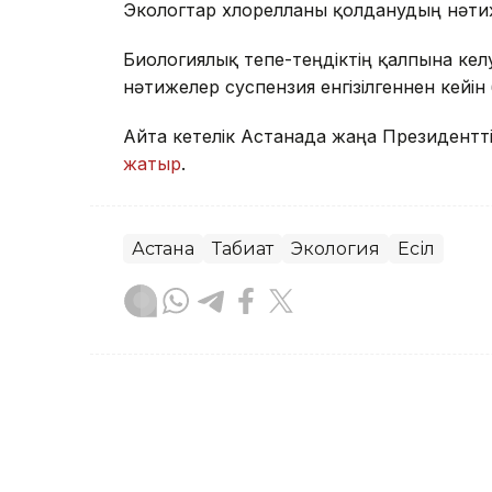
Экологтар хлорелланы қолданудың нәтиже
Биологиялық тепе-теңдіктің қалпына келуі
нәтижелер суспензия енгізілгеннен кейін 
Айта кетелік Астанада жаңа Президенттік
жатыр
.
Астана
Табиғат
Экология
Есіл
Назым Бөлесова
Авторлар