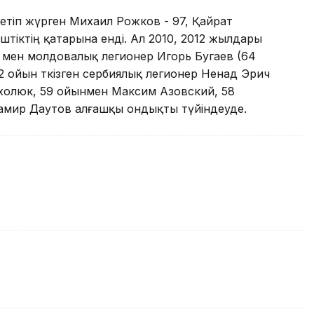
сетіп жүрген Михаил Рожков - 97, Қайрат
штіктің қатарына енді. Ал 2010, 2012 жылдары
) мен молдовалық легионер Игорь Бугаев (64
 ойын өткізген сербиялық легионер Ненад Эрич
ахолюк, 59 ойынмен Максим Азовский, 58
амир Даутов алғашқы ондықты түйіндеуде.