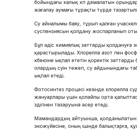
бойындағы халық көп демалатын орында
жағалау аумағы тұрақты түрде тазарты
Су айналымы баяу, тұрып қалған учаске
суспензиясын қолдану жоспарланып оты
Бұл әдіс химиялық заттарды қолдануға э
қарастырылады. Хлорелла азот пен фос
көбеюіне ықпал ететін қоректік заттарды 
олардың өсуін тежеп, су айдынындағы та
ықпал етеді.
Фотосинтез процесі кезінде хлорелла су
жануарлары үшін қолайлы орта қалыпта
өздігінен тазаруына әсер етеді.
Мамандардың айтуынша, қолданылатын х
экожүйесіне, оның ішінде балықтарға, құст