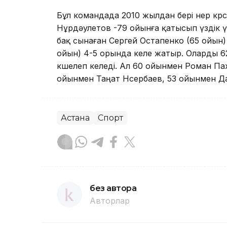
Бұл командада 2010 жылдан бері өнер көр
Нұрдәулетов -79 ойынға қатысып үздік ү
бақ сынаған Сергей Остапенко (65 ойын
ойын) 4-5 орында келе жатыр. Оларды 62
өкшелеп келеді. Ал 60 ойынмен Роман П
ойынмен Таңат Нөсербаев, 53 ойынмен Д
Астана
Спорт
без автора
Авторлар